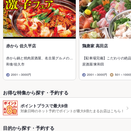
赤から 佐久平店
鶏唐家 高田店
赤から鍋と焼肉居酒屋、名古屋グルメの…
【駐車場完備】こだわりの絶
和食/佐久市
居酒屋/東和田
2001～3000円
2001～3000円
501～100
お得な特集から探す・予約する
ポイントプラスで最大8倍
対象日時のネット予約でポイントが最大8倍たまるお店はこちら！
目的から探す・予約する