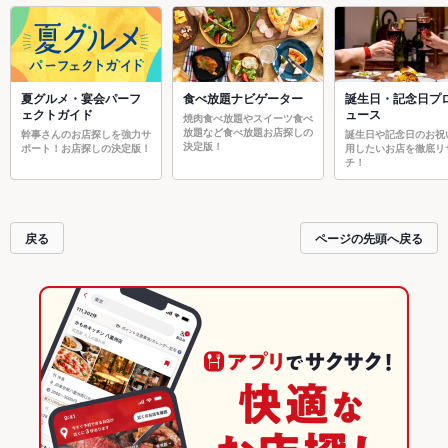
夏グルメ・宴会パーフ
食べ放題ナビゲーター
誕生日・記念日プ
ェクトガイド
ュース
焼肉食べ放題やスイーツ食べ
放題など食べ放題お店探しの
幹事さんのお店探しを強力サ
誕生日や記念日のお祝
決定版！
ポート！お店探しの決定版！
用したいお店を徹底リ
チ！
戻る
ページの先頭へ戻る