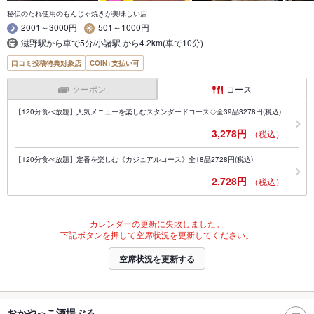
秘伝のたれ使用のもんじゃ焼きが美味しい店
2001～3000円
501～1000円
滋野駅から車で5分/小諸駅 から4.2km(車で10分)
口コミ投稿特典対象店
COIN+支払い可
クーポン
コース
【120分食べ放題】人気メニューを楽しむスタンダードコース◇全39品3278円(税込)
3,278円
（税込）
【120分食べ放題】定番を楽しむ《カジュアルコース》全18品2728円(税込)
2,728円
（税込）
カレンダーの更新に失敗しました。
下記ボタンを押して空席状況を更新してください。
空席状況を更新する
おかやっこ酒場ぶる