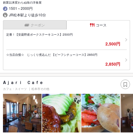
創業以来変わらぬ味の洋食屋
1501～2000円
JR松本駅より徒歩10分
クーポン
コース
定番！【安曇野産ポークステーキコース】2500円
2,500円
☆当店自慢☆ じっくり煮込んだ 【ビーフシチューコース】2850円
2,850円
Aｊａｒｉ Ｃａｆｅ
カフェ・スイーツ
松本市その他