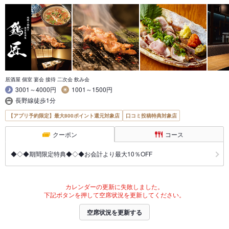
居酒屋 個室 宴会 接待 二次会 飲み会
3001～4000円
1001～1500円
長野線徒歩1分
【アプリ予約限定】最大800ポイント還元対象店
口コミ投稿特典対象店
クーポン
コース
◆◇◆期間限定特典◆◇◆お会計より最大10％OFF
カレンダーの更新に失敗しました。
下記ボタンを押して空席状況を更新してください。
空席状況を更新する