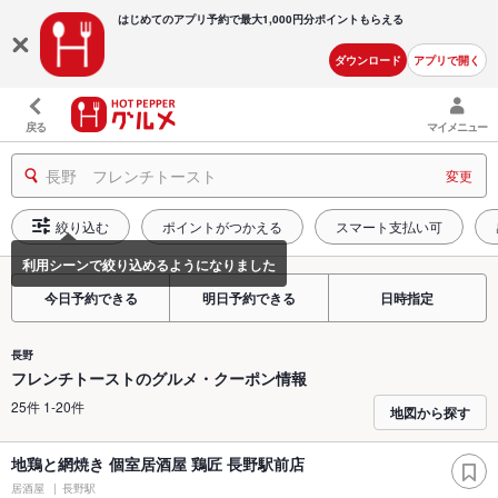
はじめてのアプリ予約で最大
1,000円分ポイントもらえる
ダウンロード
アプリで開く
戻る
マイメニュー
長野 フレンチトースト
変更
絞り込む
ポイントがつかえる
スマート支払い可
今日予約できる
明日予約できる
日時指定
長野
フレンチトーストのグルメ・クーポン情報
25件 1-20件
地図から探す
地鶏と網焼き 個室居酒屋 鶏匠 長野駅前店
居酒屋
長野駅