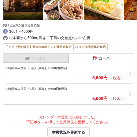
笑顔と活気が溢れる居酒屋
3001～4000円
松本駅から500m｡深志二丁目の交差点のﾌｧﾐﾏ左折
【アプリ予約限定】最大800ポイント還元対象店
口コミ投稿特典対象店
クーポン
コース
2時間飲み放題《8品》(鍋無し)5500円(税込)
5,500円
（税込）
2時間飲み放題《8品》(鍋無し)6600円(税込)
6,600円
（税込）
カレンダーの更新に失敗しました。
下記ボタンを押して空席状況を更新してください。
空席状況を更新する