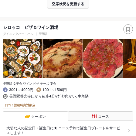
空席状況を更新する
シロッコ ピザ＆ワイン酒場
ダイニングバー・バル
長野駅
長野駅 女子会 ワイン ピザ チーズ 宴会
3001～4000円
1001～1500円
長野駅善光寺口から徒歩4分/ｱｹﾞｲﾝ向かい､牛角隣
口コミ投稿特典対象店
クーポン
コース
大切な人の記念日・誕生日に★ コース予約で誕生日プレートをサービ
スします！