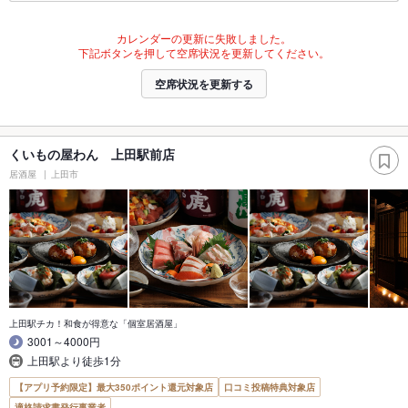
カレンダーの更新に失敗しました。
下記ボタンを押して空席状況を更新してください。
空席状況を更新する
くいもの屋わん 上田駅前店
居酒屋
上田市
上田駅チカ！和食が得意な「個室居酒屋」
3001～4000円
上田駅より徒歩1分
【アプリ予約限定】最大350ポイント還元対象店
口コミ投稿特典対象店
適格請求書発行事業者