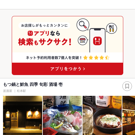
もつ鍋と鮮魚 四季 旬彩 酒場 壱
居酒屋
松本駅