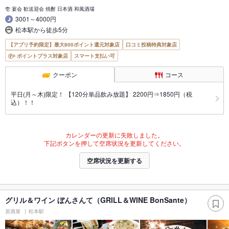
壱 宴会 歓送迎会 焼酎 日本酒 和風酒場
3001～4000円
松本駅から徒歩5分
【アプリ予約限定】最大800ポイント還元対象店
口コミ投稿特典対象店
ポイントプラス対象店
スマート支払い可
クーポン
コース
平日(月～木)限定！ 【120分単品飲み放題】 2200円⇒1850円（税
込）！！
カレンダーの更新に失敗しました。
下記ボタンを押して空席状況を更新してください。
空席状況を更新する
グリル＆ワイン ぼんさんて（GRILL＆WINE BonSante）
居酒屋
松本駅