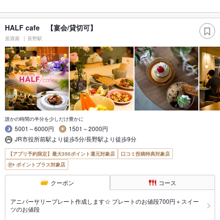
HALF cafe 【宴会/貸切可】
居酒屋
長野駅
誰かの時間の半分を少しだけ豊かに
5001～6000円
1501～2000円
JR市役所前駅より徒歩5分/長野駅より徒歩9分
【アプリ予約限定】最大350ポイント還元対象店
口コミ投稿特典対象店
ポイントプラス対象店
クーポン
コース
アニバーサリープレート作成します☆ プレートのお値段700円＋スイー
ツのお値段