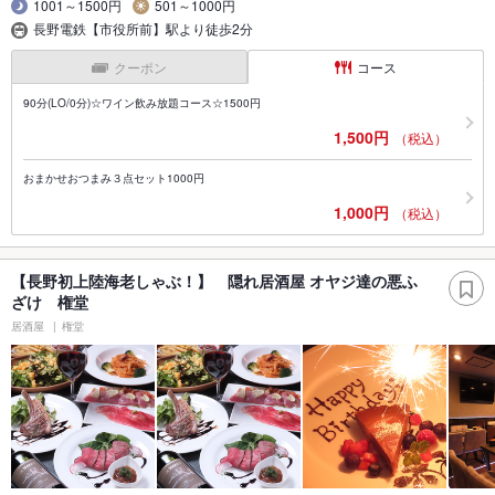
1001～1500円
501～1000円
長野電鉄【市役所前】駅より徒歩2分
クーポン
コース
90分(LO/0分)☆ワイン飲み放題コース☆1500円
1,500円
（税込）
おまかせおつまみ３点セット1000円
1,000円
（税込）
【長野初上陸海老しゃぶ！】 隠れ居酒屋 オヤジ達の悪ふ
ざけ 権堂
居酒屋
権堂