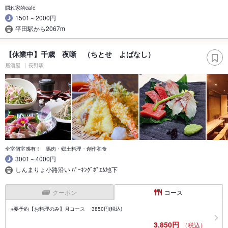
隠れ家的cafe
1501～2000円
平田駅から2067m
【休業中】千歳 夜噺 （ちとせ よばなし）
居酒屋
長野駅
全室個室感有！ 馬肉・郷土料理・創作和食
3001～4000円
しんまりょ小路沿い ﾊﾟｰｷﾝｸﾞﾎﾟｴﾑ地下
クーポン
コース
※要予約【お料理のみ】月コース 3850円(税込)
3,850円
（税込）