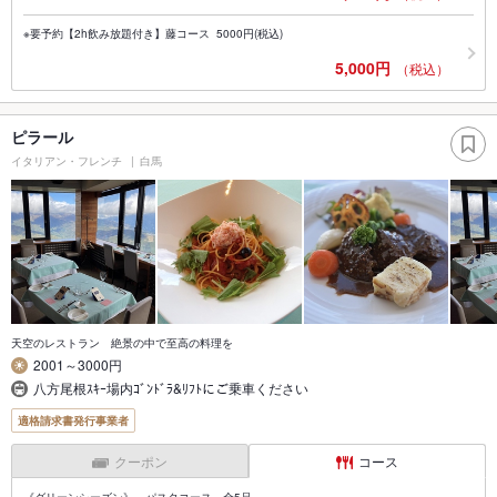
※要予約【2h飲み放題付き】藤コース 5000円(税込)
5,000円
（税込）
ピラール
イタリアン・フレンチ
白馬
天空のレストラン 絶景の中で至高の料理を
2001～3000円
八方尾根ｽｷｰ場内ｺﾞﾝﾄﾞﾗ&ﾘﾌﾄにご乗車ください
適格請求書発行事業者
クーポン
コース