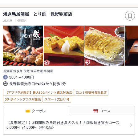
焼き鳥居酒屋 とり鉄 長野駅前店
居酒屋
長野駅
居酒屋 焼き鳥 長野 飲み放題 半個室
3001～4000円
長野駅善光寺口/ｼｪﾙｼｪから徒歩1分
【アプリ予約限定】最大800ポイント還元対象店
口コミ投稿特典対象店
ポイントプラス対象店
スマート支払い可
クーポン
コース
【夏季限定！】2時間飲み放題付き夏のスタミナ鉄板焼き宴会コース
5,000円→4,500円《全10品》