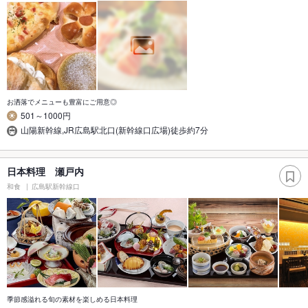
お洒落でメニューも豊富にご用意◎
501～1000円
山陽新幹線,JR広島駅北口(新幹線口広場)徒歩約7分
日本料理 瀬戸内
和食
広島駅新幹線口
季節感溢れる旬の素材を楽しめる日本料理