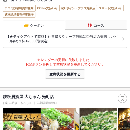
口コミ投稿特典対象店
COIN+支払い可
ポイントプラス対象店
スマート支払い可
適格請求書発行事業者
クーポン
コース
【★テイクアウトで乾杯】仕事帰りやカープ観戦に◎当店の美味しいビ
ール(M)２杯♪2000円(税込)
カレンダーの更新に失敗しました。
下記ボタンを押して空席状況を更新してください。
空席状況を更新する
鉄板居酒屋 大ちゃん 光町店
お好み焼き・もんじゃ
広島駅新幹線口