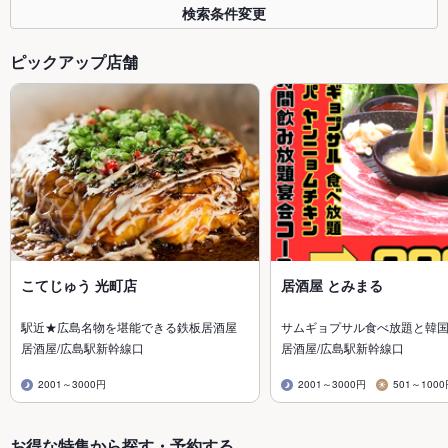
検索条件変更
ピックアップ店舗
こてじゅう 光町店
居酒屋 とみまる
駅近★広島名物を堪能できる鉄板居酒屋
サムギョプサル食べ放題と韓
居酒屋/広島駅新幹線口
居酒屋/広島駅新幹線口
2001～3000円
2001～3000円
501～100
お得な特集から探す・予約する