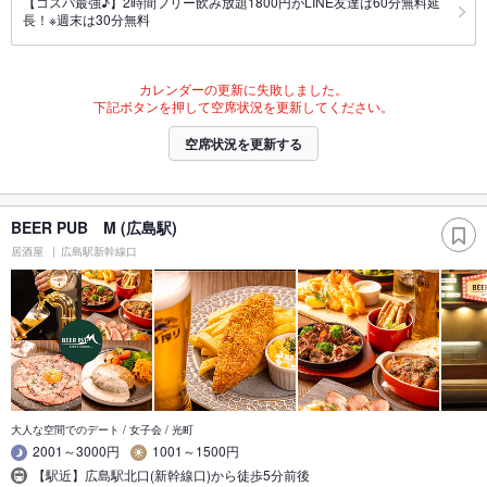
【コスパ最強♪】2時間フリー飲み放題1800円がLINE友達は60分無料延
長！※週末は30分無料
カレンダーの更新に失敗しました。
下記ボタンを押して空席状況を更新してください。
空席状況を更新する
BEER PUB M (広島駅)
居酒屋
広島駅新幹線口
大人な空間でのデート / 女子会 / 光町
2001～3000円
1001～1500円
【駅近】広島駅北口(新幹線口)から徒歩5分前後