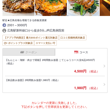
駅近★広島名物を堪能できる鉄板居酒屋
2001～3000円
広島駅新幹線口から徒歩3分｡JR広島病院前
【アプリ予約限定】最大800ポイント還元対象店
口コミ投稿特典対象店
ポイントプラス対象店
スマート支払い可
クーポン
コース
【もんじゃ・海鮮・肉まで堪能】2時間飲み放題 こてじゅうコース(全6品)4500円
（税込）
4,500円
（税込）
【単品飲み放題】2時間飲み放題1,980円（税込）
1,980円
（税込）
カレンダーの更新に失敗しました。
下記ボタンを押して空席状況を更新してください。