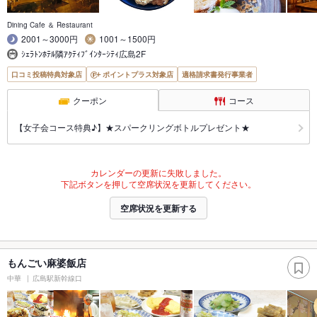
Dining Cafe ＆ Restaurant
2001～3000円
1001～1500円
ｼｪﾗﾄﾝﾎﾃﾙ隣ｱｸﾃｨﾌﾞｲﾝﾀｰｼﾃｨ広島2F
口コミ投稿特典対象店
ポイントプラス対象店
適格請求書発行事業者
クーポン
コース
【女子会コース特典♪】★スパークリングボトルプレゼント★
カレンダーの更新に失敗しました。
下記ボタンを押して空席状況を更新してください。
空席状況を更新する
もんごい麻婆飯店
中華
広島駅新幹線口