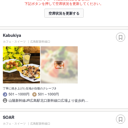
下記ボタンを押して空席状況を更新してください。
空席状況を更新する
Kabukiya
カフェ・スイーツ
広島駅新幹線口
丁寧に焼き上げた生地が自慢のクレープ♪
501～1000円
501～1000円
山陽新幹線JR広島駅北口新幹線口広場より徒歩約…
SOAR
カフェ・スイーツ
広島駅新幹線口