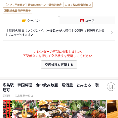
【アプリ予約限定】最大800ポイント還元対象店
口コミ投稿特典対象店
適格請求書発行事業者
クーポン
コース
【毎週火曜日はメンズハイボールDayがお得◎】600円→300円でお楽
しみいただけます♪
カレンダーの更新に失敗しました。
下記ボタンを押して空席状況を更新してください。
空席状況を更新する
広島駅 韓国料理 食べ飲み放題 居酒屋 とみまる 喫
煙可
居酒屋
広島駅新幹線口