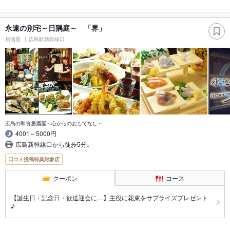
永遠の別宅～日隅庭～ 「界」
居酒屋
広島駅新幹線口
広島の和食居酒屋～心からのおもてなし～
4001～5000円
広島新幹線口から徒歩5分｡
口コミ投稿特典対象店
クーポン
コース
【誕生日・記念日・歓送迎会に…】主役に花束をサプライズプレゼント
♪