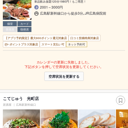
単品飲み放題120分1980円！もご用意！
2001～3000円
広島駅新幹線口から徒歩3分｡JR広島病院前
個室
カード
禁煙席
喫煙席
【アプリ予約限定】最大800ポイント還元対象店
口コミ投稿特典対象店
ポイントプラス対象店
スマート支払い可
ネット予約可
カレンダーの更新に失敗しました。
下記ボタンを押して空席状況を更新してください。
空席状況を更新する
こてじゅう 光町店
居酒屋
広島駅新幹線口