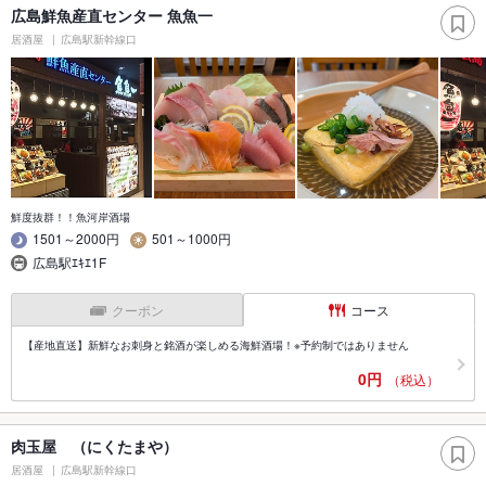
広島鮮魚産直センター 魚魚一
居酒屋
広島駅新幹線口
鮮度抜群！！魚河岸酒場
1501～2000円
501～1000円
広島駅ｴｷｴ1F
クーポン
コース
【産地直送】新鮮なお刺身と銘酒が楽しめる海鮮酒場！※予約制ではありません
0円
（税込）
肉玉屋 （にくたまや）
居酒屋
広島駅新幹線口