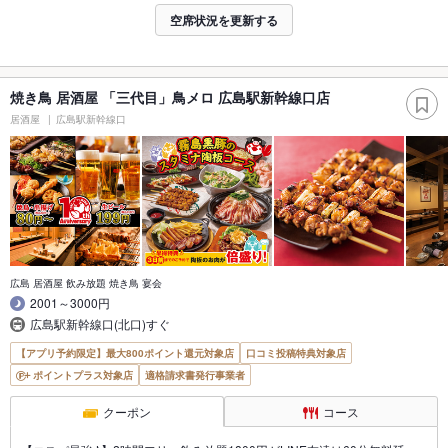
空席状況を更新する
焼き鳥 居酒屋 「三代目」鳥メロ 広島駅新幹線口店
居酒屋
広島駅新幹線口
広島 居酒屋 飲み放題 焼き鳥 宴会
2001～3000円
広島駅新幹線口(北口)すぐ
【アプリ予約限定】最大800ポイント還元対象店
口コミ投稿特典対象店
ポイントプラス対象店
適格請求書発行事業者
クーポン
コース