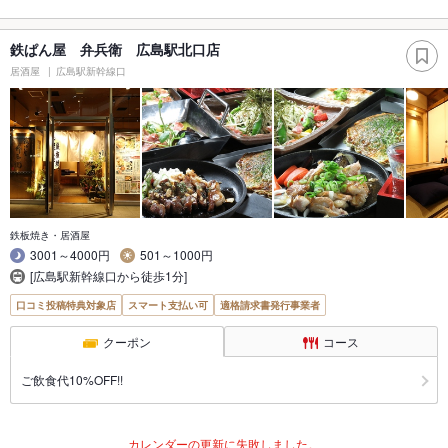
鉄ぱん屋 弁兵衛 広島駅北口店
居酒屋
広島駅新幹線口
鉄板焼き・居酒屋
3001～4000円
501～1000円
[広島駅新幹線口から徒歩1分]
口コミ投稿特典対象店
スマート支払い可
適格請求書発行事業者
クーポン
コース
ご飲食代10%OFF!!
カレンダーの更新に失敗しました。