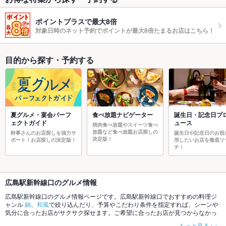
ポイントプラスで最大8倍
対象日時のネット予約でポイントが最大8倍たまるお店はこちら！
目的から探す・予約する
夏グルメ・宴会パーフ
食べ放題ナビゲーター
誕生日・記念日プ
ェクトガイド
ュース
焼肉食べ放題やスイーツ食べ
放題など食べ放題お店探しの
幹事さんのお店探しを強力サ
誕生日や記念日のお祝
決定版！
ポート！お店探しの決定版！
用したいお店を徹底リ
チ！
広島駅新幹線口のグルメ情報
広島駅新幹線口のグルメ情報ページです。広島駅新幹線口でおすすめの料理ジ
ャンル
鍋
、
和風
で絞り込んだり、予算やこだわり条件を指定すれば、シーンや
気分に合ったお店がサクサク探せます。ご希望に合ったお店が見つからなかっ
たら、近隣のエリア
広島市西区
、
安佐南区
、
広島市南区
もチェックしてみてく
もっと見る