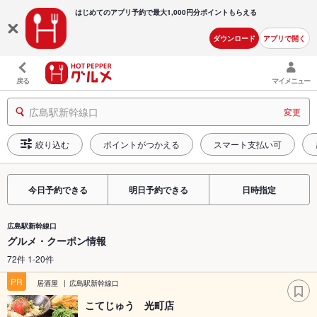
はじめてのアプリ予約で最大
1,000円分ポイントもらえる
ダウンロード
アプリで開く
戻る
マイメニュー
広島駅新幹線口
変更
絞り込む
ポイントがつかえる
スマート支払い可
今日予約できる
明日予約できる
日時指定
広島駅新幹線口
グルメ・クーポン情報
72件 1-20件
PR
居酒屋
広島駅新幹線口
こてじゅう 光町店