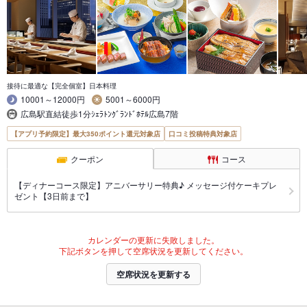
接待に最適な【完全個室】日本料理
10001～12000円
5001～6000円
広島駅直結徒歩1分ｼｪﾗﾄﾝｸﾞﾗﾝﾄﾞﾎﾃﾙ広島7階
【アプリ予約限定】最大350ポイント還元対象店
口コミ投稿特典対象店
クーポン
コース
【ディナーコース限定】アニバーサリー特典♪ メッセージ付ケーキプレ
ゼント【3日前まで】
カレンダーの更新に失敗しました。
下記ボタンを押して空席状況を更新してください。
空席状況を更新する