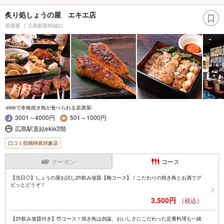
炙り処しょうの屋 エキエ店
居酒屋
広島駅新幹線口
-ekieで本格焼き鳥が食べられる居酒屋-
3001～4000円
501～1000円
広島駅直結ekie2階
口コミ投稿特典対象店
クーポン
コース
【当日◎】しょうの屋お試し2h飲み放題【梅コース】！こだわりの焼き鳥とお酒でグ
ビッとどうぞ！
3,500円
（税込）
【2h飲み放題付き】竹コース！焼き鳥は勿論、おいしさにこだわった定番料理も一緒