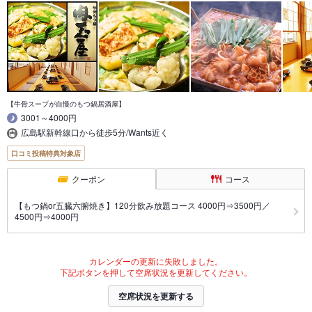
【牛骨スープが自慢のもつ鍋居酒屋】
3001～4000円
広島駅新幹線口から徒歩5分/Wants近く
口コミ投稿特典対象店
クーポン
コース
【もつ鍋or五臓六腑焼き】120分飲み放題コース 4000円⇒3500円／
4500円⇒4000円
カレンダーの更新に失敗しました。
下記ボタンを押して空席状況を更新してください。
空席状況を更新する