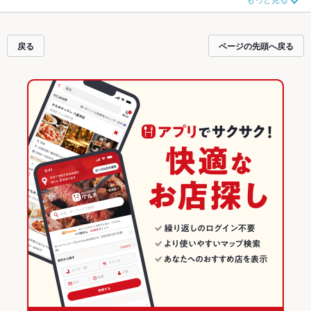
ださい。ホットペッパーグルメなら、お得なクーポンはもちろん、こだわりメ
ニュー
もつ鍋
、
肉じゃが
、
塩辛
や季節のおすすめ料理など、お店の最新情報を
ご紹介しているので安心！24時間使える簡単便利なネット予約が使えるお店も
拡大中です。友達どうしの飲み会にも、会社の宴会にも、デートやパーティー
戻る
ページの先頭へ戻る
にもお得に便利にホットペッパーグルメをご利用ください。