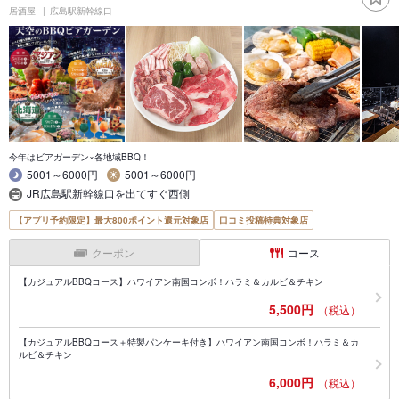
居酒屋
広島駅新幹線口
今年はビアガーデン×各地域BBQ！
5001～6000円
5001～6000円
JR広島駅新幹線口を出てすぐ西側
【アプリ予約限定】最大800ポイント還元対象店
口コミ投稿特典対象店
クーポン
コース
【カジュアルBBQコース】ハワイアン南国コンボ！ハラミ＆カルビ＆チキン
5,500円
（税込）
【カジュアルBBQコース＋特製パンケーキ付き】ハワイアン南国コンボ！ハラミ＆カ
ルビ＆チキン
6,000円
（税込）