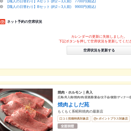
【職人の日替わり】Aセット (約2～3人前) 7700円(税込)
【職人の日替わり】Bセット (約2～3人前) 9900円(税込)
ネット予約の空席状況
カレンダーの更新に失敗しました。
下記ボタンを押して空席状況を更新してくだ
空席状況を更新する
焼肉・ホルモン｜舟入
広島/舟入南/焼肉/肉/居酒屋/宴会/女子会/個室/ディナー
焼肉よしだ苑
もくもく系昭和焼肉の最新店
口コミ投稿特典対象店
ポイントプラス対象店