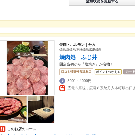
空席状況を更新する
焼肉・ホルモン｜舟入
焼肉/塩焼き/本格焼肉/広島焼肉
焼肉処 ふじ井
開店当初から『塩焼き』が名物！
口コミ投稿特典対象店
ポイントつかえる
3001～4000円
広電６系統，広電８系統舟入本町駅出口
このお店のコース