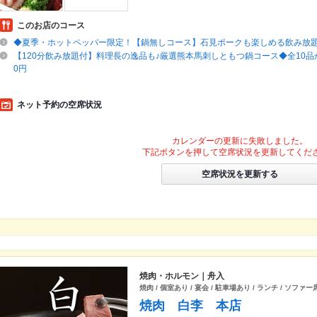
このお店のコース
◆夏季・ホットペッパー限定！【鍋無しコース】石見ポークも楽しめる飲み放題12
【120分飲み放題付】料理長の逸品も♪厳選熊本馬刺しともつ鍋コース◆全10品
0円
ネット予約の空席状況
カレンダーの更新に失敗しました。
下記ボタンを押して空席状況を更新してくだ
空席状況を更新する
焼肉・ホルモン｜舟入
焼肉 / 個室あり / 宴会 / 駐車場あり / ランチ / ソファ
焼肉 白李 本店