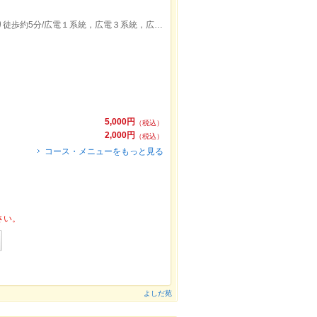
広電６系統，広電８系統舟入南駅出口より徒歩約5分/広電１系統，広電３系統，広電７系統日赤病院前駅出口より徒歩約31分
5,000円
（税込）
2,000円
（税込）
コース・メニューをもっと見る
さい。
よしだ苑