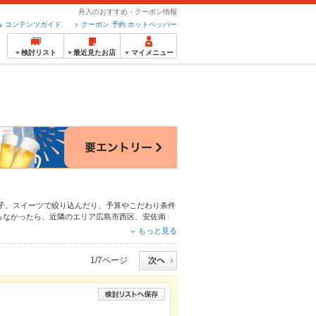
舟入のおすすめ・クーポン情報
コンテンツガイド
クーポン 予約 ホットペッパー
検討リスト
最近見たお店
マイメニュー
子
、
スイーツ
で絞り込んだり、予算やこだわり条件
らなかったら、近隣のエリア
広島市西区
、
安佐南
もちろん、こだわりメニュー
ピザ
、
餃子
、
パンケー
もっと見る
便利なネット予約が使えるお店も拡大中です。友達
グルメをご利用ください。
1/7ページ