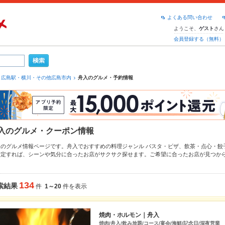
よくある問い合わせ
ようこそ、
さん
ゲスト
会員登録する（無料）
広島駅・横川・その他広島市内
舟入のグルメ・予約情報
入のグルメ・クーポン情報
入のグルメ情報ページです。舟入でおすすめの料理ジャンル
パスタ・ピザ
、
飲茶・点心・餃
指定すれば、シーンや気分に合ったお店がサクサク探せます。ご希望に合ったお店が見つか
、
広島市南区
もチェックしてみてください。ホットペッパーグルメなら、お得なクーポンは
や季節のおすすめ料理など、お店の最新情報をご紹介しているので安心！24時間使える簡単
うしの飲み会にも、会社の宴会にも、デートやパーティーにもお得に便利にホットペッパー
134
索結果
件
1～20
件を表示
焼肉・ホルモン｜舟入
焼肉/舟入/飲み放題/コース/宴会/海鮮/記念日/深夜営業