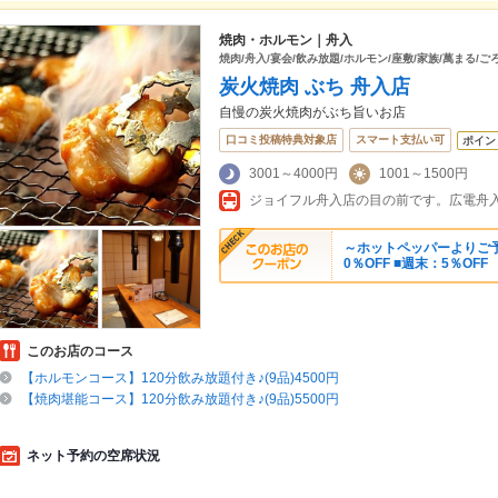
焼肉・ホルモン｜舟入
焼肉/舟入/宴会/飲み放題/ホルモン/座敷/家族/萬まる/ご
炭火焼肉 ぶち 舟入店
自慢の炭火焼肉がぶち旨いお店
口コミ投稿特典対象店
スマート支払い可
ポイン
3001～4000円
1001～1500円
ジョイフル舟入店の目の前です。広電舟
～ホットペッパーよりご予
0％OFF ■週末：5％OFF
このお店のコース
【ホルモンコース】120分飲み放題付き♪(9品)4500円
【焼肉堪能コース】120分飲み放題付き♪(9品)5500円
ネット予約の空席状況