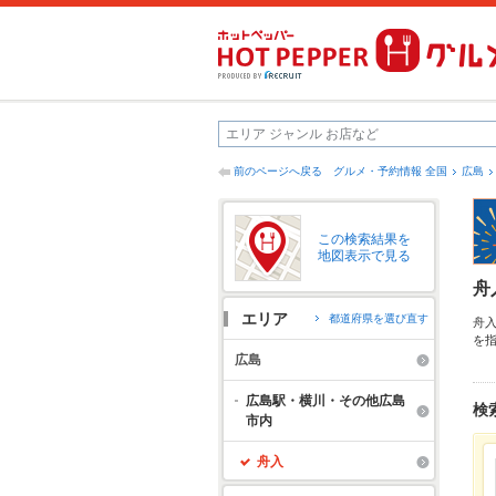
前のページへ戻る
グルメ・予約情報 全国
広島
この検索結果を
地図表示で見る
舟
エリア
都道府県を選び直す
舟
を
区
広島
キ
ど
広島駅・横川・その他広島
検
市内
舟入