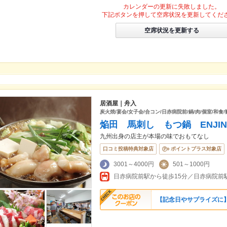
カレンダーの更新に失敗しました。
下記ボタンを押して空席状況を更新してくだ
空席状況を更新する
居酒屋｜舟入
炭火焼/宴会/女子会/合コン/日赤病院前/鍋/肉/個室/和食
焔田 馬刺し もつ鍋 ENJI
九州出身の店主が本場の味でおもてなし
口コミ投稿特典対象店
ポイントプラス対象店
3001～4000円
501～1000円
日赤病院前駅から徒歩15分／日赤病院前駅
【記念日やサプライズに