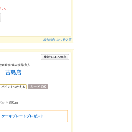
さい。
炭火焼肉 ぶち 舟入店
/歓送迎会/飲み放題/舟入
N 吉島店
ポイントつかえる
から861m
】ケーキプレートプレゼント