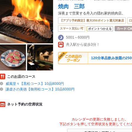
焼肉 三郎
深夜まで営業する舟入の隠れ家的焼肉店。
【アプリ予約限定】最大350ポイント還元対象店
口
スマート支払い可
ポイントつかえる
5001～6000円
舟入駅から徒歩3分！
120分単品飲み放題の25
このお店のコース
威風堂々【黒松コース】10品8000円
謙虚さの美徳【御用松コース】10品6000円
ネット予約の空席状況
カレンダーの更新に失敗しました。
下記ボタンを押して空席状況を更新してくだ