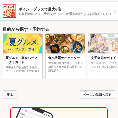
ポイントプラスで最大8倍
対象日時のネット予約でポイントが最大8倍たまるお店はこちら！
目的から探す・予約する
夏グルメ・宴会パーフ
食べ放題ナビゲーター
女子会完全ガイド
ェクトガイド
焼肉食べ放題やスイーツ食べ
女子会向けサービスが
放題など食べ放題お店探しの
ているお得なお店がい
幹事さんのお店探しを強力サ
決定版！
い！
ポート！お店探しの決定版！
戻る
ページの先頭へ戻る