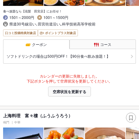
食べ放題なら【花梨 田宮店】にお任せ！
1501～2000円
1001～1500円
県道30号線沿い､田宮街道沿い｡科学技術高等学校前
口コミ投稿特典対象店
ポイントプラス対象店
クーポン
コース
ソフトドリンクの場合は500円OFF！【90分食べ飲み放題！】
カレンダーの更新に失敗しました。
下記ボタンを押して空席状況を更新してください。
空席状況を更新する
上海料理 富々樓（ふうふうろう）
鳴門
中華