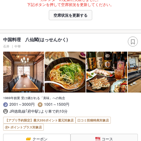
下記ボタンを押して空席状況を更新してください。
空席状況を更新する
中国料理 八仙閣(はっせんかく)
石井
中華
1969年創業 受け継がれる「美味」への執念
2001～3000円
1001～1500円
JR徳島線｢府中駅｣より車で約10分
【アプリ予約限定】最大350ポイント還元対象店
口コミ投稿特典対象店
ポイントプラス対象店
クーポン
コース