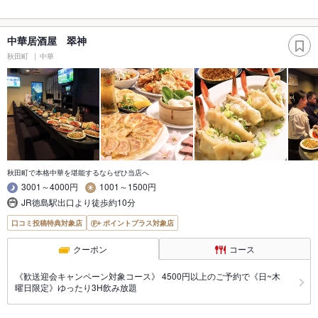
中華居酒屋 翠神
秋田町
中華
秋田町で本格中華を堪能するならぜひ当店へ
3001～4000円
1001～1500円
JR徳島駅出口より徒歩約10分
口コミ投稿特典対象店
ポイントプラス対象店
クーポン
コース
《歓送迎会キャンペーン対象コース》 4500円以上のご予約で《日~木
曜日限定》ゆったり3H飲み放題