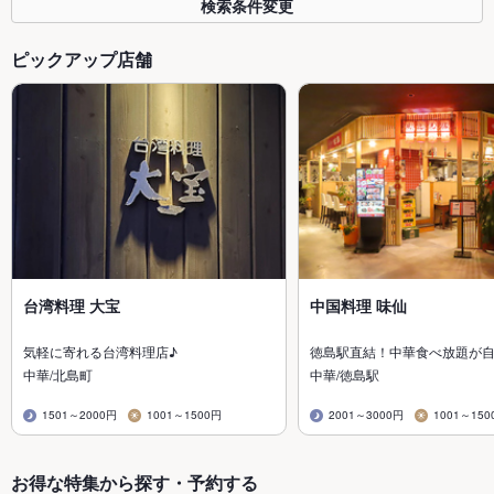
検索条件変更
ピックアップ店舗
台湾料理 大宝
中国料理 味仙
気軽に寄れる台湾料理店♪
徳島駅直結！中華食べ放題が
中華/北島町
中華/徳島駅
1501～2000円
1001～1500円
2001～3000円
1001～150
お得な特集から探す・予約する