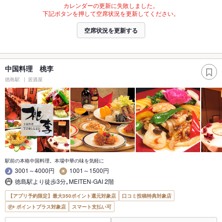
カレンダーの更新に失敗しました。
下記ボタンを押して空席状況を更新してください。
空席状況を更新する
中国料理 桃李
徳島駅
居酒屋
駅前の本格中国料理。本場中華の味を気軽に
3001～4000円
1001～1500円
徳島駅より徒歩3分｡MEITEN-GAI 2階
【アプリ予約限定】最大350ポイント還元対象店
口コミ投稿特典対象店
ポイントプラス対象店
スマート支払い可