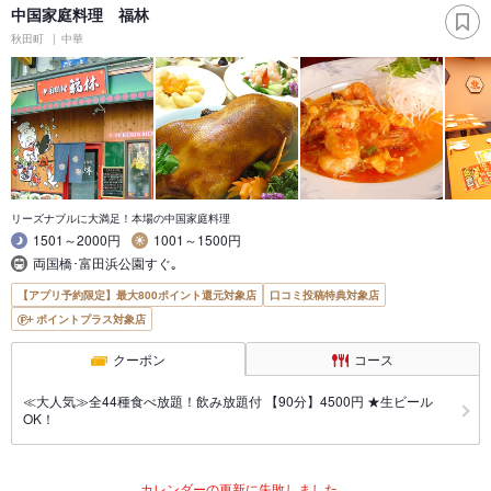
中国家庭料理 福林
秋田町
中華
リーズナブルに大満足！本場の中国家庭料理
1501～2000円
1001～1500円
両国橋･富田浜公園すぐ｡
【アプリ予約限定】最大800ポイント還元対象店
口コミ投稿特典対象店
ポイントプラス対象店
クーポン
コース
≪大人気≫全44種食べ放題！飲み放題付 【90分】4500円 ★生ビール
OK！
カレンダーの更新に失敗しました。