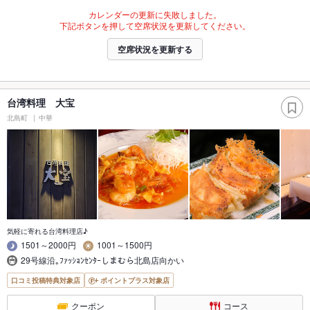
カレンダーの更新に失敗しました。
下記ボタンを押して空席状況を更新してください。
空席状況を更新する
台湾料理 大宝
北島町
中華
気軽に寄れる台湾料理店♪
1501～2000円
1001～1500円
29号線沿｡ﾌｧｯｼｮﾝｾﾝﾀｰしまむら北島店向かい
口コミ投稿特典対象店
ポイントプラス対象店
クーポン
コース