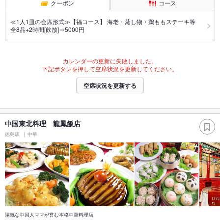
クーポン
コース
≪1人1皿の会席形式≫【福コース】 海老・蒸し物・鶏ももステーキ等
全8品+2時間[飲放]⇒5000円
カレンダーの更新に失敗しました。
下記ボタンを押して空席状況を更新してください。
空席状況を更新する
中国東北料理 龍鳳飯店
徳島駅
中華
陽気な中国人ママが営む本格中華料理店