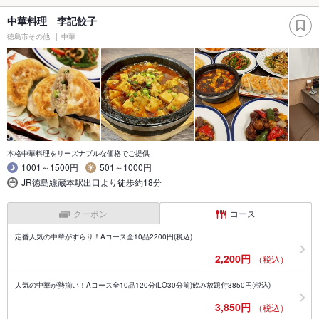
中華料理 李記餃子
徳島市その他
中華
本格中華料理をリーズナブルな価格でご提供
1001～1500円
501～1000円
JR徳島線蔵本駅出口より徒歩約18分
クーポン
コース
定番人気の中華がずらり！Aコース全10品2200円(税込)
2,200円
（税込）
人気の中華が勢揃い！Aコース全10品120分(LO30分前)飲み放題付3850円(税込)
3,850円
（税込）