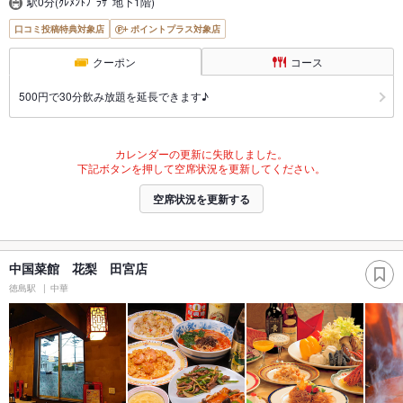
駅0分(ｸﾚﾒﾝﾄﾌﾟﾗｻﾞ地下1階)
口コミ投稿特典対象店
ポイントプラス対象店
クーポン
コース
500円で30分飲み放題を延長できます♪
カレンダーの更新に失敗しました。
下記ボタンを押して空席状況を更新してください。
空席状況を更新する
中国菜館 花梨 田宮店
徳島駅
中華