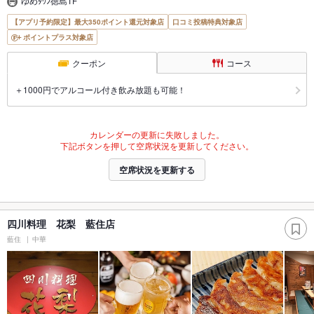
ゆめﾀｳﾝ徳島1F
【アプリ予約限定】最大350ポイント還元対象店
口コミ投稿特典対象店
ポイントプラス対象店
クーポン
コース
＋1000円でアルコール付き飲み放題も可能！
カレンダーの更新に失敗しました。
下記ボタンを押して空席状況を更新してください。
空席状況を更新する
四川料理 花梨 藍住店
藍住
中華