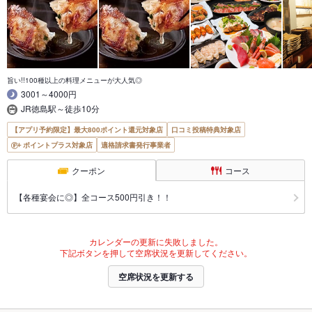
旨い!!100種以上の料理メニューが大人気◎
3001～4000円
JR徳島駅～徒歩10分
【アプリ予約限定】最大800ポイント還元対象店
口コミ投稿特典対象店
ポイントプラス対象店
適格請求書発行事業者
クーポン
コース
【各種宴会に◎】全コース500円引き！！
カレンダーの更新に失敗しました。
下記ボタンを押して空席状況を更新してください。
空席状況を更新する