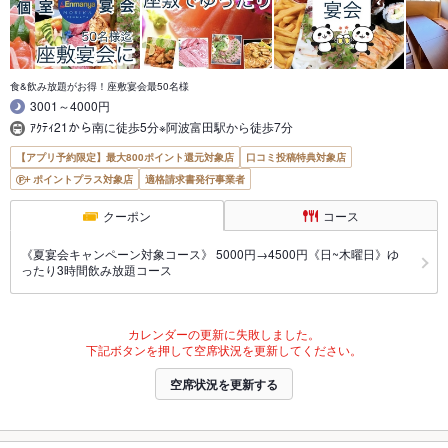
食&飲み放題がお得！座敷宴会最50名様
3001～4000円
ｱｸﾃｨ21から南に徒歩5分※阿波富田駅から徒歩7分
【アプリ予約限定】最大800ポイント還元対象店
口コミ投稿特典対象店
ポイントプラス対象店
適格請求書発行事業者
クーポン
コース
《夏宴会キャンペーン対象コース》 5000円→4500円《日~木曜日》ゆ
ったり3時間飲み放題コース
カレンダーの更新に失敗しました。
下記ボタンを押して空席状況を更新してください。
空席状況を更新する