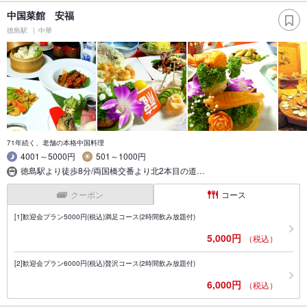
中国菜館 安福
徳島駅
中華
71年続く、老舗の本格中国料理
4001～5000円
501～1000円
徳島駅より徒歩8分/両国橋交番より北2本目の道…
クーポン
コース
[1]歓迎会プラン5000円(税込)満足コース(2時間飲み放題付)
5,000円
（税込）
[2]歓迎会プラン6000円(税込)贅沢コース(2時間飲み放題付)
6,000円
（税込）