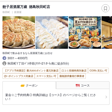
餃子居酒屋万歳 徳島秋田町店
秋田町
居酒屋
秋田町で飲み会するなら居酒屋万歳にお任せ
3001～4000円
秋田町1丁目ﾊﾞｽ停前(ｱｸﾃｨ21から南に徒歩5分)
【アプリ予約限定】最大800ポイント還元対象店
口コミ投稿特典対象店
COIN+支払い可
ポイントプラス対象店
スマート支払い可
適格請求書発行事業者
クーポン
コース
宴会☆ご予約特典◎ 特典詳細は【コース】のページからご覧くださ
い！