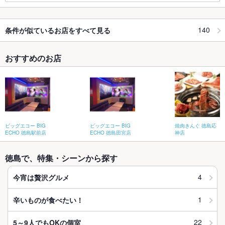
140
条件が似ているお店をすべて見る
おすすめのお店
ビッグエコー BIG
ビッグエコー BIG
焼肉きんぐ 徳島応
ECHO 徳島駅前店
ECHO 徳島田宮店
神店
徳島で、特集・シーンから探す
4
今宵は贅沢グルメ
1
辛いものが食べたい！
22
5～9人でもOKの個室