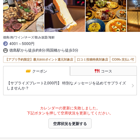
徳島/肉/ワイン/チーズ/飲み放題/海鮮
4001～5000円
徳島駅から徒歩約8分/両国橋から徒歩3分
【アプリ予約限定】最大800ポイント還元対象店
口コミ投稿特典対象店
COIN+支払い可
クーポン
コース
【サプライズプレート2,000円】 特別なメッセージを込めてサプライズ
しませんか？
カレンダーの更新に失敗しました。
下記ボタンを押して空席状況を更新してください。
空席状況を更新する