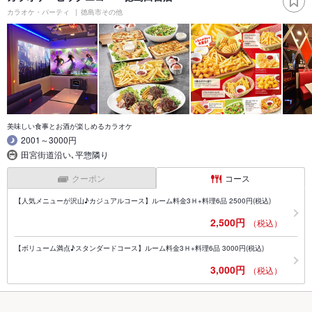
カラオケ・パーティ
徳島市その他
美味しい食事とお酒が楽しめるカラオケ
2001～3000円
田宮街道沿い､平惣隣り
クーポン
コース
【人気メニューが沢山♪カジュアルコース】ルーム料金3Ｈ+料理6品 2500円(税込)
2,500円
（税込）
【ボリューム満点♪スタンダードコース】ルーム料金3Ｈ+料理6品 3000円(税込)
3,000円
（税込）