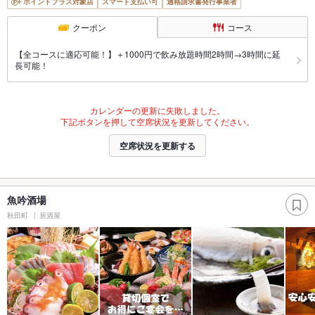
ポイントプラス対象店
スマート支払い可
適格請求書発行事業者
クーポン
コース
【全コースに適応可能！】＋1000円で飲み放題時間2時間→3時間に延
長可能！
カレンダーの更新に失敗しました。
下記ボタンを押して空席状況を更新してください。
空席状況を更新する
魚吟酒場
秋田町
居酒屋