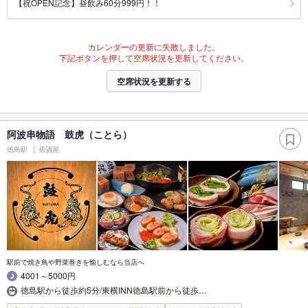
【祝OPEN記念】昼飲み60分999円！！
カレンダーの更新に失敗しました。
下記ボタンを押して空席状況を更新してください。
空席状況を更新する
阿波串物語 鼓虎（ことら）
徳島駅
居酒屋
駅前で焼き鳥や野菜巻きを愉しむなら当店へ
4001～5000円
徳島駅から徒歩約5分/東横INN徳島駅前から徒歩…