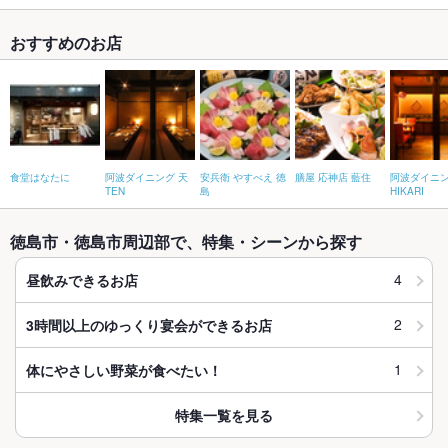
おすすめのお店
食堂はなたに
阿波ダイニング 天
安兵衛 やすべえ 徳
膳屋 応神店 藍住
阿波ダイニン
TEN
島
HIKARI
徳島市・徳島市周辺部で、特集・シーンから探す
4
昼飲みできるお店
2
3時間以上のゆっくり宴会ができるお店
1
体にやさしい野菜が食べたい！
特集一覧を見る