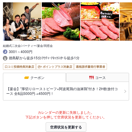
結婚式二次会/パーティー/宴会/同窓会
3001～4000円
徳島駅から徒歩15分/ｱｸﾃｨｰｱﾈｯｸｽから徒歩1分
口コミ投稿特典対象店
ポイントプラス対象店
適格請求書発行事業者
クーポン
コース
【宴会】"厚切りローストビーフ+阿波尾鶏の油淋鶏"付き！2H飲放付コ
ース 全8品5000円→4500円！
カレンダーの更新に失敗しました。
下記ボタンを押して空席状況を更新してください。
空席状況を更新する