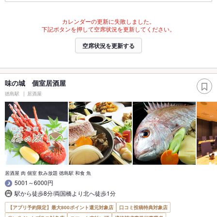
カレンダーの更新に失敗しました。
下記ボタンを押して空席状況を更新してください。
空席状況を更新する
味の城 個室居酒屋
徳島駅
居酒屋
居酒屋 肉 個室 飲み放題 徳島駅 和食 魚
5001～6000円
駅から徒歩8分/両国橋より北へ徒歩1分
【アプリ予約限定】最大800ポイント還元対象店
口コミ投稿特典対象店