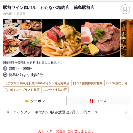
駅前ワイン肉バル わたなべ精肉店 徳島駅前店
徳島駅
居酒屋
国産和牛を使用した肉料理を楽しめる肉バル
3001～4000円
徳島駅前より徒歩2分
【アプリ予約限定】最大800ポイント還元対象店
口コミ投稿特典対象店
COIN+支払い可
ポイントプラス対象店
スマート支払い可
クーポン
コース
サーロインステーキ付き[2H飲み放題]全7品5000円コース
カレンダーの更新に失敗しました。