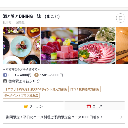
酒と肴とDINING 諒 (まこと)
秋田町
居酒屋
～本格料理をお手頃価格で～
3001～4000円
1501～2000円
徳島駅より徒歩10分
【アプリ予約限定】最大800ポイント還元対象店
口コミ投稿特典対象店
ポイントプラス対象店
クーポン
コース
期間限定！平日のコース料理ご予約限定全コース1000円引き！