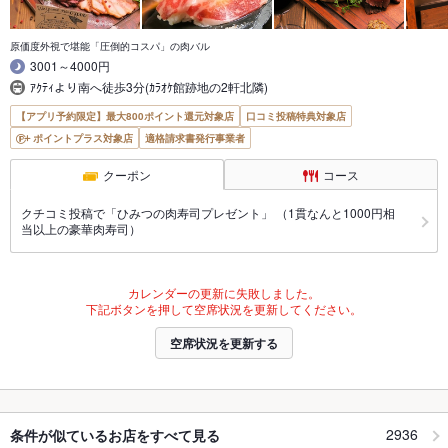
原価度外視で堪能「圧倒的コスパ」の肉バル
3001～4000円
ｱｸﾃｨより南へ徒歩3分(ｶﾗｵｹ館跡地の2軒北隣)
【アプリ予約限定】最大800ポイント還元対象店
口コミ投稿特典対象店
ポイントプラス対象店
適格請求書発行事業者
クーポン
コース
クチコミ投稿で「ひみつの肉寿司プレゼント」 （1貫なんと1000円相
当以上の豪華肉寿司）
カレンダーの更新に失敗しました。
下記ボタンを押して空席状況を更新してください。
空席状況を更新する
2936
条件が似ているお店をすべて見る