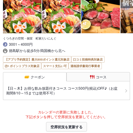
くつろぎの空間・個室 町家だいにんぐ
3001～4000円
徳島駅から徒歩5分/両国橋から北へ
【アプリ予約限定】最大800ポイント還元対象店
口コミ投稿特典対象店
ポイントプラス対象店
スマート支払い可
適格請求書発行事業者
クーポン
コース
【日～木】お得な飲み放題付きコース コース500円(税込)OFF♪（お盆
期間8/10～15までは使用不可）
カレンダーの更新に失敗しました。
下記ボタンを押して空席状況を更新してください。
空席状況を更新する