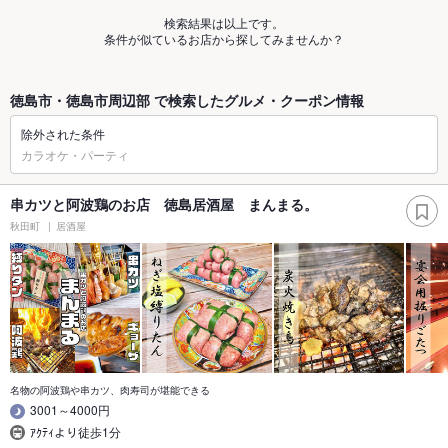
検索結果は以上です。
条件が似ているお店から探してみませんか？
徳島市・徳島市周辺部 で検索したグルメ・クーポン情報
除外された条件
カラオケ・パーティ
串カツと阿波鶏のお店 徳島居酒屋 まんまる。
秋田町
居酒屋
名物の阿波鶏や串カツ、肉寿司が堪能できる
3001～4000円
ｱｸﾃｨより徒歩1分