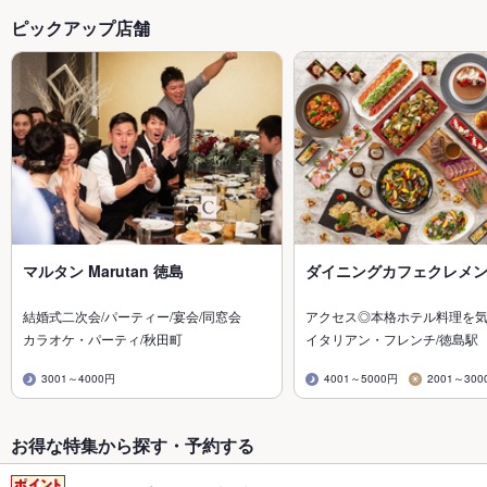
ピックアップ店舗
マルタン Marutan 徳島
ダイニングカフェクレメ
結婚式二次会/パーティー/宴会/同窓会
アクセス◎本格ホテル料理を
カラオケ・パーティ/秋田町
イタリアン・フレンチ/徳島駅
3001～4000円
4001～5000円
2001～300
お得な特集から探す・予約する