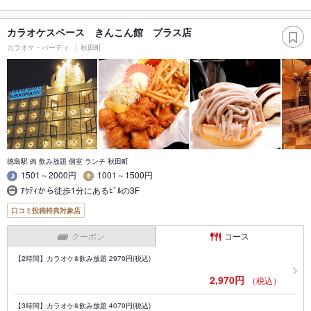
カラオケスペース きんこん館 プラス店
カラオケ・パーティ
秋田町
徳島駅 肉 飲み放題 個室 ランチ 秋田町
1501～2000円
1001～1500円
ｱｸﾃｨから徒歩1分にあるﾋﾞﾙの3F
口コミ投稿特典対象店
クーポン
コース
【2時間】カラオケ&飲み放題 2970円(税込)
2,970円
（税込）
【3時間】カラオケ&飲み放題 4070円(税込)