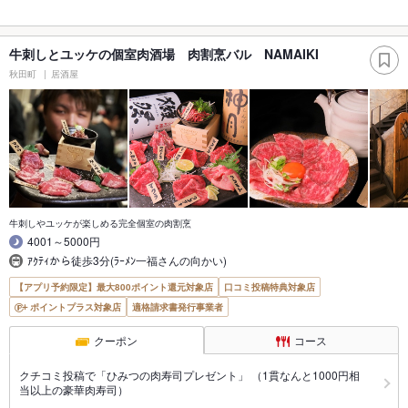
牛刺しとユッケの個室肉酒場 肉割烹バル NAMAIKI
秋田町
居酒屋
牛刺しやユッケが楽しめる完全個室の肉割烹
4001～5000円
ｱｸﾃｨから徒歩3分(ﾗｰﾒﾝ一福さんの向かい)
【アプリ予約限定】最大800ポイント還元対象店
口コミ投稿特典対象店
ポイントプラス対象店
適格請求書発行事業者
クーポン
コース
クチコミ投稿で「ひみつの肉寿司プレゼント」 （1貫なんと1000円相
当以上の豪華肉寿司）