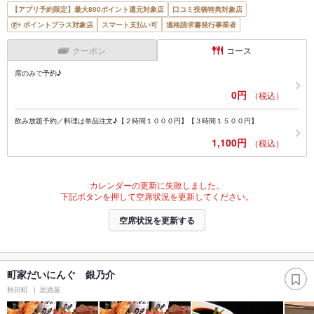
【アプリ予約限定】最大800ポイント還元対象店
口コミ投稿特典対象店
ポイントプラス対象店
スマート支払い可
適格請求書発行事業者
クーポン
コース
席のみで予約♪
0円
（税込）
飲み放題予約／料理は単品注文♪【２時間１０００円】【３時間１５００円】
1,100円
（税込）
カレンダーの更新に失敗しました。
下記ボタンを押して空席状況を更新してください。
空席状況を更新する
町家だいにんぐ 銀乃介
秋田町
居酒屋