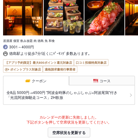
居酒屋 個室 飲み放題 肉 徳島 魚 和食
3001～4000円
徳島駅より徒歩7分!近くにﾊﾟｰｷﾝｸﾞ多数あります｡
【アプリ予約限定】最大800ポイント還元対象店
口コミ投稿特典対象店
ポイントプラス対象店
適格請求書発行事業者
クーポン
コース
全8品 5000円→4500円 "阿波金時豚のしゃぶしゃぶ+阿波尾鶏"付き
「光流阿波御馳走コース」2H飲放
カレンダーの更新に失敗しました。
下記ボタンを押して空席状況を更新してください。
空席状況を更新する