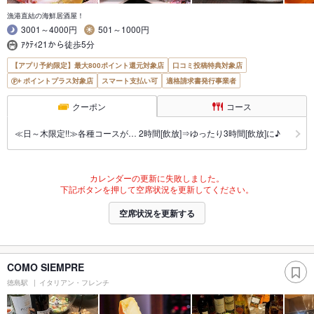
漁港直結の海鮮居酒屋！
3001～4000円
501～1000円
ｱｸﾃｨ21から徒歩5分
【アプリ予約限定】最大800ポイント還元対象店
口コミ投稿特典対象店
ポイントプラス対象店
スマート支払い可
適格請求書発行事業者
クーポン
コース
≪日～木限定!!≫各種コースが… 2時間[飲放]⇒ゆったり3時間[飲放]に♪
カレンダーの更新に失敗しました。
下記ボタンを押して空席状況を更新してください。
空席状況を更新する
COMO SIEMPRE
徳島駅
イタリアン・フレンチ