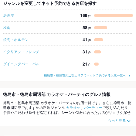
ジャンルを変更してネット予約できるお店を探す
169
居酒屋
件
58
和食
件
41
焼肉・ホルモン
件
31
イタリアン・フレンチ
件
21
ダイニングバー・バル
件
徳島市・徳島市周辺部エリアでネット予約できるお店一覧へ
徳島市・徳島市周辺部 カラオケ・パーティのグルメ情報
徳島市・徳島市周辺部 カラオケ・パーティのお店一覧です。さらに徳島市・徳
島市周辺部でおすすめの料理ジャンル
カラオケ
、
パーティー
で絞り込んだり、
予算やこだわり条件を指定すれば、シーンや気分に合ったお店がサクサク探せ
ます。ホットペッパーグルメなら、お得なクーポンはもちろん、こだわりメニ
もっと見る
ューや季節のおすすめ料理など、お店の最新情報をご紹介しているので安心！
24時間使える簡単便利なネット予約が使えるお店も拡大中です。友達どうしの
飲み会にも、会社の宴会にも、デートやパーティーにもお得に便利にホットペ