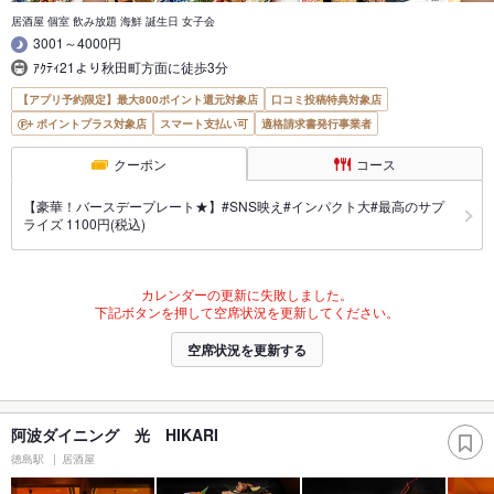
居酒屋 個室 飲み放題 海鮮 誕生日 女子会
3001～4000円
ｱｸﾃｨ21より秋田町方面に徒歩3分
【アプリ予約限定】最大800ポイント還元対象店
口コミ投稿特典対象店
ポイントプラス対象店
スマート支払い可
適格請求書発行事業者
クーポン
コース
【豪華！バースデープレート★】#SNS映え#インパクト大#最高のサプ
ライズ 1100円(税込)
カレンダーの更新に失敗しました。
下記ボタンを押して空席状況を更新してください。
空席状況を更新する
阿波ダイニング 光 HIKARI
徳島駅
居酒屋