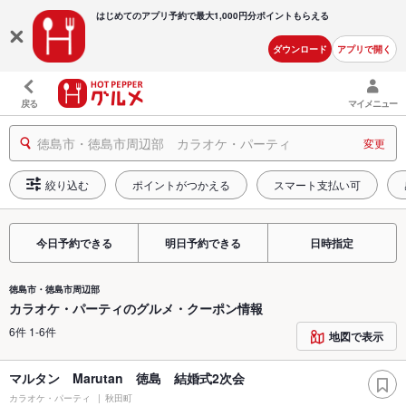
はじめてのアプリ予約で最大
1,000円分ポイントもらえる
ダウンロード
アプリで開く
戻る
マイメニュー
徳島市・徳島市周辺部 カラオケ・パーティ
変更
絞り込む
ポイントがつかえる
スマート支払い可
今日予約できる
明日予約できる
日時指定
徳島市・徳島市周辺部
カラオケ・パーティのグルメ・クーポン情報
6件 1-6件
地図で表示
マルタン Marutan 徳島 結婚式2次会
カラオケ・パーティ
秋田町