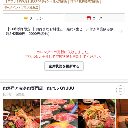
【アプリ予約限定】最大800ポイント還元対象店
口コミ投稿特典対象店
ポイントプラス対象店
クーポン
コース
【21時以降限定!!】お好きなお料理と一緒に♪生ビール付き単品飲み放
題2H2500円→2000円(税込)
カレンダーの更新に失敗しました。
下記ボタンを押して空席状況を更新してください。
空席状況を更新する
肉寿司と赤身肉専門店 肉バル GYUUU
秋田町
居酒屋