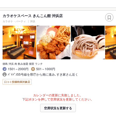
カラオケスペース きんこん館 沖浜店
カラオケ・パーティ
沖浜
徳島 沖浜 肉 飲み放題 個室 ランチ
1501～2000円
501～1000円
ﾊﾞｲﾊﾟｽ55号線を県庁から南に進み､すき家さん近く
口コミ投稿特典対象店
カレンダーの更新に失敗しました。
下記ボタンを押して空席状況を更新してください。
空席状況を更新する