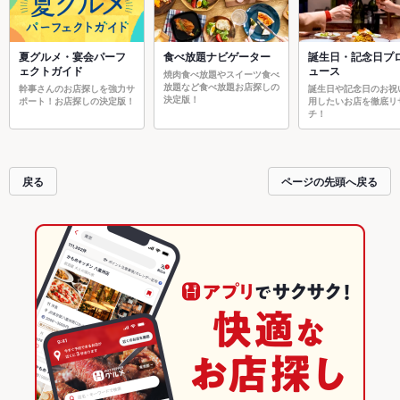
夏グルメ・宴会パーフ
食べ放題ナビゲーター
誕生日・記念日プ
ェクトガイド
ュース
焼肉食べ放題やスイーツ食べ
放題など食べ放題お店探しの
幹事さんのお店探しを強力サ
誕生日や記念日のお祝
決定版！
ポート！お店探しの決定版！
用したいお店を徹底リ
チ！
戻る
ページの先頭へ戻る