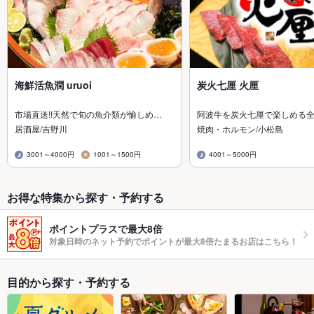
海鮮活魚潤 uruoi
炭火七厘 火厘
市場直送!!天然で旬の魚介類が愉しめ…
阿波牛を炭火七厘で楽しめる
居酒屋/吉野川
焼肉・ホルモン/小松島
3001～4000円
1001～1500円
4001～5000円
お得な特集から探す・予約する
ポイントプラスで最大8倍
対象日時のネット予約でポイントが最大8倍たまるお店はこちら！
目的から探す・予約する