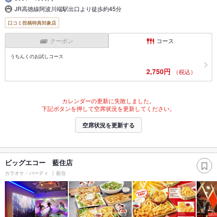
JR高徳線阿波川端駅出口より徒歩約45分
口コミ投稿特典対象店
クーポン
コース
うちんくのお試しコース
2,750円
（税込）
カレンダーの更新に失敗しました。
下記ボタンを押して空席状況を更新してください。
空席状況を更新する
ビッグエコー 藍住店
カラオケ・パーティ
藍住