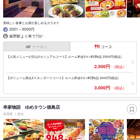
美味しい食事とお酒が楽しめるカラオケ
2001～3000円
板野駅より車で7分!
クーポン
コース
【人気メニューが沢山♪カジュアルコース】ルーム料金3Ｈ+料理6品 2500円(税込)
2,500円
（税込）
【ボリューム満点♪スタンダードコース】ルーム料金3Ｈ+料理6品 3000円(税込)
3,000円
（税込）
串家物語 ゆめタウン徳島店
居酒屋
藍住