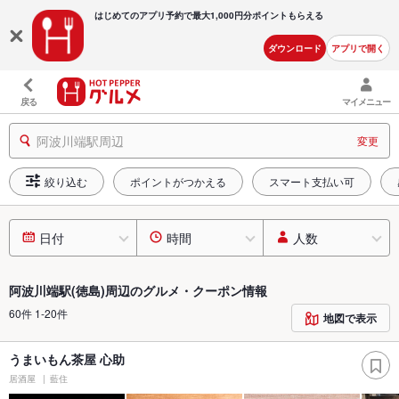
はじめてのアプリ予約で最大
1,000円分ポイントもらえる
ダウンロード
アプリで開く
戻る
マイメニュー
阿波川端駅周辺
変更
絞り込む
ポイントがつかえる
スマート支払い可
日付
時間
人数
阿波川端駅(徳島)周辺のグルメ・クーポン情報
60件 1-20件
地図で表示
うまいもん茶屋 心助
居酒屋
藍住