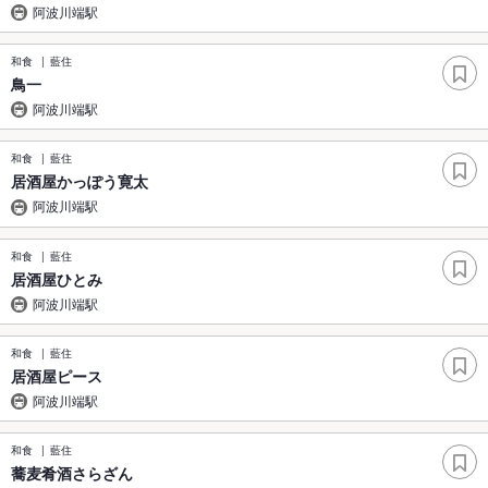
阿波川端駅
和食
藍住
鳥一
阿波川端駅
和食
藍住
居酒屋かっぽう寛太
阿波川端駅
和食
藍住
居酒屋ひとみ
阿波川端駅
和食
藍住
居酒屋ピース
阿波川端駅
和食
藍住
蕎麦肴酒さらざん