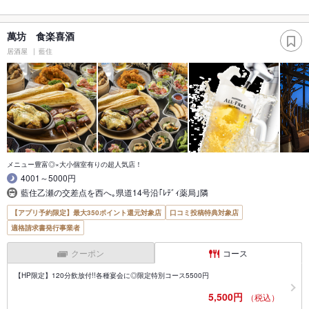
萬坊 食楽喜酒
居酒屋
藍住
メニュー豊富◎×大小個室有りの超人気店！
4001～5000円
藍住乙瀬の交差点を西へ｡県道14号沿｢ﾚﾃﾞｨ薬局｣隣
【アプリ予約限定】最大350ポイント還元対象店
口コミ投稿特典対象店
適格請求書発行事業者
クーポン
コース
【HP限定】120分飲放付!!各種宴会に◎限定特別コース5500円
5,500円
（税込）