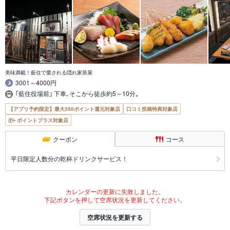
美味満載！藍住で愛される隠れ家茶屋
3001～4000円
｢藍住役場前｣ 下車､そこから徒歩約5～10分｡
【アプリ予約限定】最大350ポイント還元対象店
口コミ投稿特典対象店
ポイントプラス対象店
クーポン
コース
平日限定人数分の乾杯ドリンクサービス！
カレンダーの更新に失敗しました。
下記ボタンを押して空席状況を更新してください。
空席状況を更新する