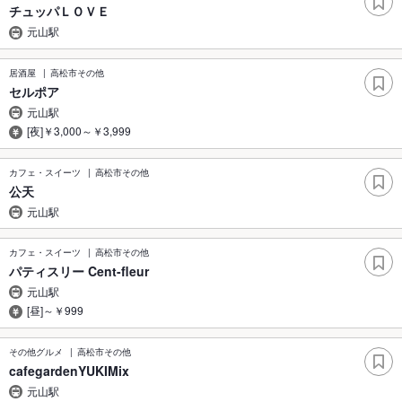
チュッパＬＯＶＥ
元山駅
居酒屋
高松市その他
セルポア
元山駅
[夜]￥3,000～￥3,999
カフェ・スイーツ
高松市その他
公天
元山駅
カフェ・スイーツ
高松市その他
パティスリー Cent-fleur
元山駅
[昼]～￥999
その他グルメ
高松市その他
cafegardenYUKIMix
元山駅