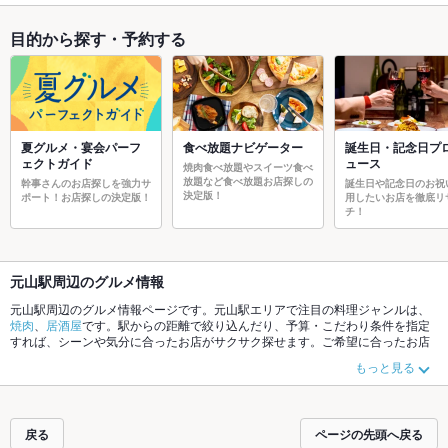
目的から探す・予約する
夏グルメ・宴会パーフ
食べ放題ナビゲーター
誕生日・記念日プ
ェクトガイド
ュース
焼肉食べ放題やスイーツ食べ
放題など食べ放題お店探しの
幹事さんのお店探しを強力サ
誕生日や記念日のお祝
決定版！
ポート！お店探しの決定版！
用したいお店を徹底リ
チ！
元山駅周辺のグルメ情報
元山駅周辺のグルメ情報ページです。元山駅エリアで注目の料理ジャンルは、
焼肉
、
居酒屋
です。駅からの距離で絞り込んだり、予算・こだわり条件を指定
すれば、シーンや気分に合ったお店がサクサク探せます。ご希望に合ったお店
が見つからなかったら、近隣の
木太東口駅
、
水田駅
もチェックしてみてくださ
もっと見る
い。ホットペッパーグルメなら、お得なクーポンはもちろん、こだわりメニュ
ーや季節のおすすめ料理など、お店の最新情報をご紹介しているので安心！24
時間使える簡単便利なネット予約が使えるお店も拡大中です。友達どうしの飲
み会にも、会社の宴会にも、デートやパーティにもお得に便利にホットペッパ
戻る
ページの先頭へ戻る
ーグルメをご利用ください。