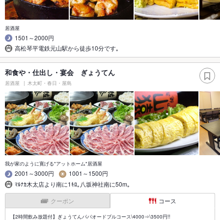
居酒屋
1501～2000円
高松琴平電鉄元山駅から徒歩10分です｡
和食や・仕出し・宴会 ぎょうてん
居酒屋
木太町・春日・屋島
我が家のように寛げる"アットホーム"居酒屋
2001～3000円
1001～1500円
ﾏﾙﾅｶ木太店より南に1ｷﾛ｡八坂神社南に50m｡
クーポン
コース
【2時間飲み放題付】ぎょうてんパパオードブルコース\4000⇒\3500円!!