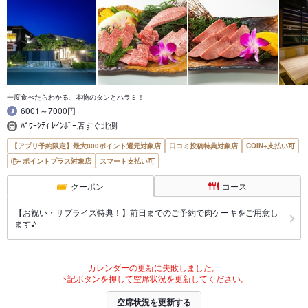
一度食べたらわかる、本物のタンとハラミ！
6001～7000円
ﾊﾟﾜｰｼﾃｨ ﾚｲﾝﾎﾞｰ店すぐ北側
【アプリ予約限定】最大800ポイント還元対象店
口コミ投稿特典対象店
COIN+支払い可
ポイントプラス対象店
スマート支払い可
クーポン
コース
【お祝い・サプライズ特典！】前日までのご予約で肉ケーキをご用意し
ます♪
カレンダーの更新に失敗しました。
下記ボタンを押して空席状況を更新してください。
空席状況を更新する