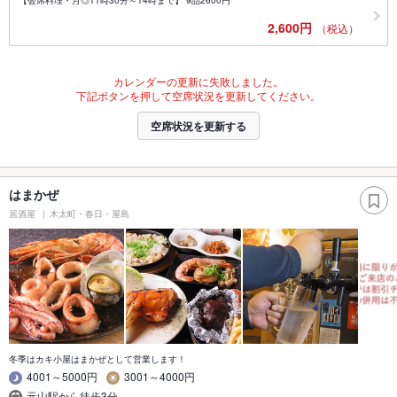
【会席料理・月◎11時30分～14時まで】 9品2600円
2,600円
（税込）
カレンダーの更新に失敗しました。
下記ボタンを押して空席状況を更新してください。
空席状況を更新する
はまかぜ
居酒屋
木太町・春日・屋島
冬季はカキ小屋はまかぜとして営業します！
4001～5000円
3001～4000円
元山駅から徒歩3分