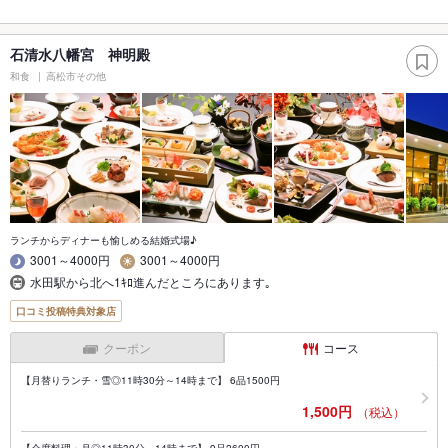
石清水八幡宮 神明殿
和食
高松市その他
ランチからディナーも愉しめる結婚式場♪
3001～4000円
3001～4000円
水田駅から北へ1ｷﾛ進んだところにあります｡
口コミ投稿特典対象店
クーポン
コース
【月替りランチ・雪◎11時30分～14時まで】 6品1500円
1,500円
（税込）