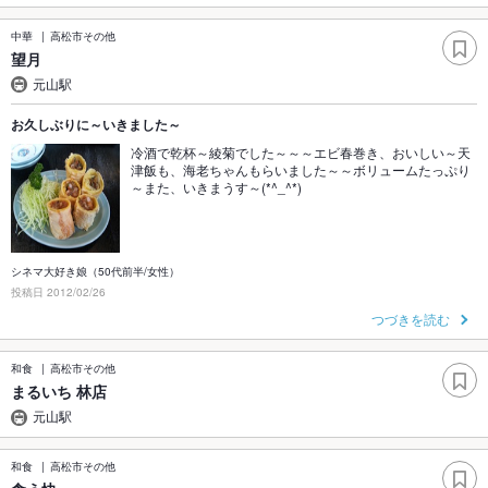
中華
高松市その他
望月
元山駅
お久しぶりに～いきました～
冷酒で乾杯～綾菊でした～～～エビ春巻き、おいしい～天
津飯も、海老ちゃんもらいました～～ボリュームたっぷり
～また、いきまうす～(*^_^*)
シネマ大好き娘（50代前半/女性）
投稿日 2012/02/26
つづきを読む
和食
高松市その他
まるいち 林店
元山駅
和食
高松市その他