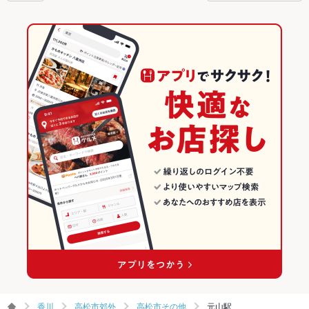
香川
高松市郊外
高松市その他
元山駅