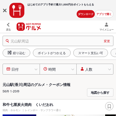
はじめてのアプリ予約で最大
1,000円分ポイントもらえる
ダウンロード
アプリで開く
戻る
マイメニュー
元山駅周辺
変更
絞り込む
ポイントがつかえる
スマート支払い可
日付
時間
人数
元山駅(香川)周辺のグルメ・クーポン情報
56件 1-20件
地図から探す
和牛七厘炭火焼肉 くいだおれ
焼肉・ホルモン
レインボー・サンフラワー通り