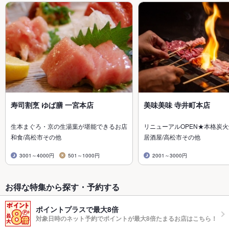
寿司割烹 ゆば膳 一宮本店
美味美味 寺井町本店
生本まぐろ・京の生湯葉が堪能できるお店
リニューアルOPEN★本格炭
和食/高松市その他
居酒屋/高松市その他
3001～4000円
501～1000円
2001～3000円
お得な特集から探す・予約する
ポイントプラスで最大8倍
対象日時のネット予約でポイントが最大8倍たまるお店はこちら！