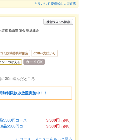
とりいちず 愛媛松山大街道店
 大街道 松山市 宴会 歓送迎会
コミ投稿特典対象店
COIN+支払い可
イントつかえる
に30m進んだところ
時間無制限飲み放題実施中！！
5500円コース
5,500円
（税込）
品5500円コー
5,500円
（税込）
コース・メニューをもっと見る