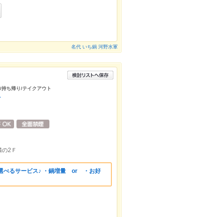
名代 いち鍋 河野水軍
待/持ち帰り/テイクアウト
店
の2Ｆ
選べるサービス♪ ・鍋増量 or ・お好
）