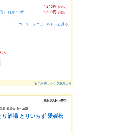
4,840円
（税込）
円） お席：2時
6,600円
（税込）
コース・メニューをもっと見る
さい。
もつ鍋 田しゅう 愛媛松山店
誕生日 歓迎会 食べ放題
衆とり酒場 とりいちず 愛媛松