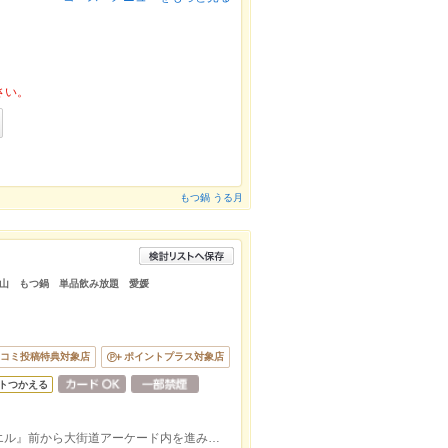
さい。
もつ鍋 うる月
山 もつ鍋 単品飲み放題 愛媛
コミ投稿特典対象店
ポイントプラス対象店
トつかえる
スタバのある交差点、松山大街道駅『アエル』前から大街道アーケード内を進み、ローソンを通り過ぎてすぐ右手の階段2階