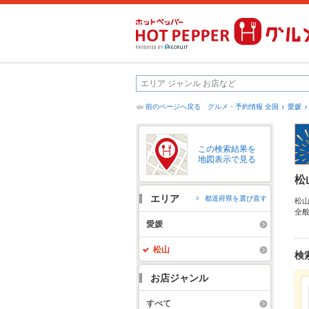
前のページへ戻る
グルメ・予約情報 全国
愛媛
この検索結果を
地図表示で見る
松
エリア
都道府県を選び直す
松
全
の
愛媛
も
松山
検
お店ジャンル
すべて