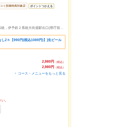
コミ投稿特典対象店
ポイントつかえる
伊予鉄１系統，伊予鉄３系統，伊予鉄５系統，伊予鉄２系統大街道駅出口(県庁前方面のりば)より徒歩約5分
2ｈ【990円(税込1089円)】]生ビール
2,980円
（税込）
2,980円
（税込）
コース・メニューをもっと見る
さい。