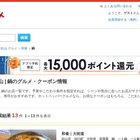
よくある問い合わせ
ようこそ、
さん
ゲスト
会員登録する（無料）
松山 グルメ
和食
鍋
山 | 鍋のグルメ・クーポン情報
山 鍋のお店一覧です。予算やこだわり条件を指定すれば、シーンや気分に合ったお店がサク
般
、
寿司
がおすすめです。ホットペッパーグルメなら、お得なクーポンはもちろん、こだわ
最新情報をご紹介しているので安心！24時間使える簡単便利なネット予約が使えるお店も拡
、デートやパーティーにもお得に便利にホットペッパーグルメをご利用ください。
13
索結果
件
1～13
件を表示
和食｜大街道
松山市 歩行町 大街道 居酒屋 鍋 一人鍋 一人飲