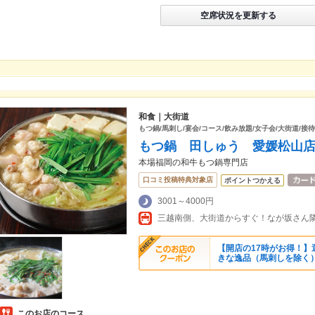
空席状況を更新する
和食｜大街道
もつ鍋/馬刺し/宴会/コース/飲み放題/女子会/大街道/接
もつ鍋 田しゅう 愛媛松山
本場福岡の和牛もつ鍋専門店
口コミ投稿特典対象店
ポイントつかえる
3001～4000円
三越南側、大街道からすぐ！なが坂さん隣
【開店の17時がお得！】
きな逸品（馬刺しを除く
このお店のコース