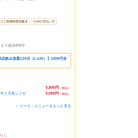
コミ投稿特典対象店
COIN+支払い可
口より徒歩約6分
飲み放題120分（L.o30）】1800円全
5,800円
（税込）
和牛と天然ふぐが
5,000円
（税込）
コース・メニューをもっと見る
さい。