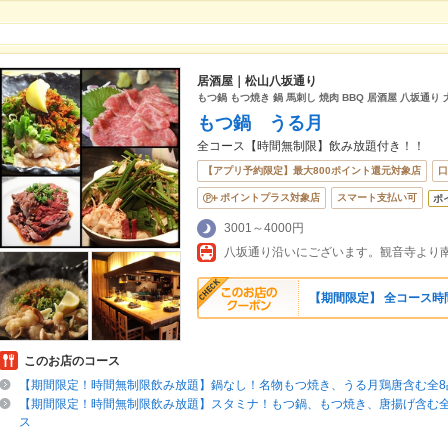
居酒屋｜松山八坂通り
もつ鍋 もつ焼き 鍋 馬刺し 焼肉 BBQ 居酒屋 八坂通り
もつ鍋 うる月
全コース【時間無制限】飲み放題付き！！
【アプリ予約限定】最大800ポイント還元対象店
口
ポイントプラス対象店
スマート支払い可
ポ
3001～4000円
八坂通り沿いにございます。観音寺より南
【期間限定】 全コース
このお店のコース
【期間限定！時間無制限飲み放題】鍋なし！名物もつ焼き、うる月鶏唐含む全8品
【期間限定！時間無制限飲み放題】スタミナ！もつ鍋、もつ焼き、唐揚げ含む全8
ス