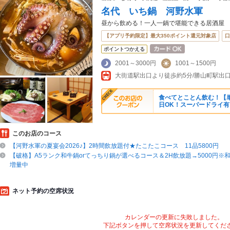
名代 いち鍋 河野水軍
昼から飲める！一人一鍋で堪能できる居酒屋
【アプリ予約限定】最大350ポイント還元対象店
口
ポイントつかえる
2001～3000円
1001～1500円
大街道駅出口より徒歩約5分/勝山町駅出
食べてとことん飲む！【単品
日OK！スーパードライ有
このお店のコース
【河野水軍の夏宴会2026♪】2時間飲放題付★たこたこコース 11品5800円
【破格】A5ランク和牛鍋orてっちり鍋が選べるコース＆2H飲放題→5000円※
増量中
ネット予約の空席状況
カレンダーの更新に失敗しました。
下記ボタンを押して空席状況を更新してくだ