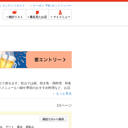
コンテンツガイド
クーポン 予約 ホットペッパー
検討リスト
最近見たお店
マイメニュー
サク探せます。松山では鍋、
焼き鳥・鶏料理
、
和食
りメニュー
もつ鍋
や季節のおすすめ料理など、お店
大中です。友達どうしの飲み会にも、会社の宴会に
もっと見る
1/1ページ
み デート 宴会 昼飲み