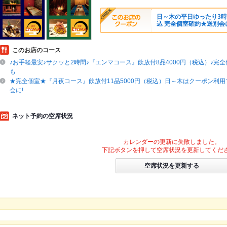
日～木の平日ゆったり3時
込 完全個室確約★送別会
このお店のコース
♪お手軽最安♪サクッと2時間♪『エンマコース』飲放付8品4000円（税込）♪完
も
★完全個室★『月夜コース』飲放付11品5000円（税込）日～木はクーポン利用
会に!
ネット予約の空席状況
カレンダーの更新に失敗しました。
下記ボタンを押して空席状況を更新してくだ
空席状況を更新する