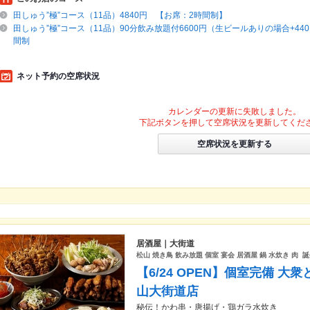
田しゅう”極”コース（11品）4840円 【お席：2時間制】
田しゅう”極”コース（11品）90分飲み放題付6600円（生ビールありの場合+440
間制
ネット予約の空席状況
カレンダーの更新に失敗しました。
下記ボタンを押して空席状況を更新してくだ
空席状況を更新する
居酒屋｜大街道
松山 焼き鳥 飲み放題 個室 宴会 居酒屋 鍋 水炊き 肉 
【6/24 OPEN】個室完備 大
山大街道店
秘伝！かわ串・唐揚げ・鶏ガラ水炊き