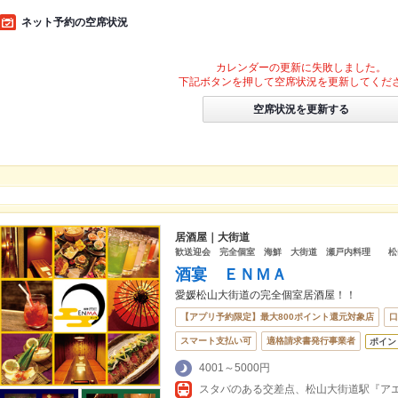
ネット予約の空席状況
カレンダーの更新に失敗しました。
下記ボタンを押して空席状況を更新してくだ
空席状況を更新する
居酒屋｜大街道
歓送迎会 完全個室 海鮮 大街道 瀬戸内料理 松
酒宴 ＥＮＭＡ
愛媛松山大街道の完全個室居酒屋！！
【アプリ予約限定】最大800ポイント還元対象店
口
スマート支払い可
適格請求書発行事業者
ポイン
4001～5000円