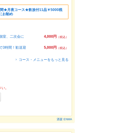
間★月夜コース★飲放付11品￥5000税
にお勧め
全個室、二次会に
4,000円
（税込）
で3時間！歓送迎
5,000円
（税込）
コース・メニューをもっと見る
さい。
酒宴 ENMA