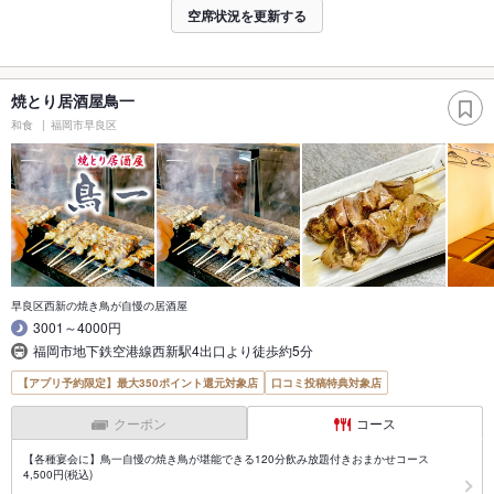
空席状況を更新する
焼とり居酒屋鳥一
和食
福岡市早良区
早良区西新の焼き鳥が自慢の居酒屋
3001～4000円
福岡市地下鉄空港線西新駅4出口より徒歩約5分
【アプリ予約限定】最大350ポイント還元対象店
口コミ投稿特典対象店
クーポン
コース
【各種宴会に】鳥一自慢の焼き鳥が堪能できる120分飲み放題付きおまかせコース
4,500円(税込)