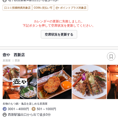
口コミ投稿特典対象店
COIN+支払い可
ポイントプラス対象店
カレンダーの更新に失敗しました。
下記ボタンを押して空席状況を更新してください。
空席状況を更新する
壺や 西新店
居酒屋
西新
名物のもつ鍋・逸品を楽しめる居酒屋
3001～4000円
501～1000円
西新駅脇出口から出て徒歩3分