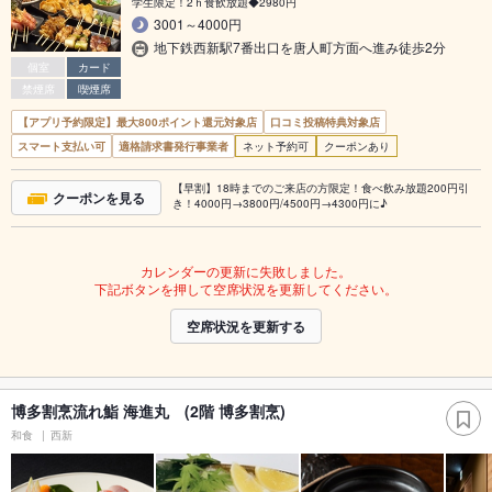
学生限定！2ｈ食飲放題◆2980円
3001～4000円
地下鉄西新駅7番出口を唐人町方面へ進み徒歩2分
個室
カード
禁煙席
喫煙席
【アプリ予約限定】最大800ポイント還元対象店
口コミ投稿特典対象店
スマート支払い可
適格請求書発行事業者
ネット予約可
クーポンあり
【早割】18時までのご来店の方限定！食べ飲み放題200円引
クーポンを見る
き！4000円→3800円/4500円→4300円に♪
カレンダーの更新に失敗しました。
下記ボタンを押して空席状況を更新してください。
空席状況を更新する
博多割烹流れ鮨 海進丸 (2階 博多割烹)
和食
西新