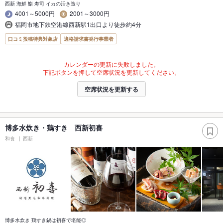
西新 海鮮 鮨 寿司 イカの活き造り
4001～5000円
2001～3000円
福岡市地下鉄空港線西新駅1出口より徒歩約4分
口コミ投稿特典対象店
適格請求書発行事業者
カレンダーの更新に失敗しました。
下記ボタンを押して空席状況を更新してください。
空席状況を更新する
博多水炊き・鶏すき 西新初喜
和食
西新
博多水炊き 鶏すき鍋は初喜で堪能◎