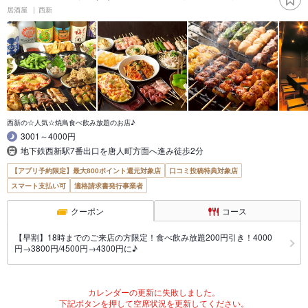
居酒屋
西新
西新の☆人気☆焼鳥食べ飲み放題のお店♪
3001～4000円
地下鉄西新駅7番出口を唐人町方面へ進み徒歩2分
【アプリ予約限定】最大800ポイント還元対象店
口コミ投稿特典対象店
スマート支払い可
適格請求書発行事業者
クーポン
コース
【早割】18時までのご来店の方限定！食べ飲み放題200円引き！4000
円→3800円/4500円→4300円に♪
カレンダーの更新に失敗しました。
下記ボタンを押して空席状況を更新してください。