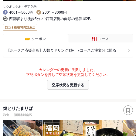
しゃぶしゃぶ・牛すき鍋
4001～5000円
2001～3000円
西新駅より徒歩5分｡中西商店街の肉類の勉強屋2F｡
口コミ投稿特典対象店
クーポン
コース
【ホークス応援企画】人数Ｘドリンク1杯 ※コースご注文分に限る
カレンダーの更新に失敗しました。
下記ボタンを押して空席状況を更新してください。
空席状況を更新する
焼とりたまりば
和食
福岡市城南区