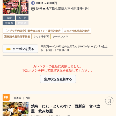
3001～4000円
駅ﾁｶ★地下鉄七隈線六本松駅徒歩4分!
個室
カード
禁煙席
喫煙席
【アプリ予約限定】最大350ポイント還元対象店
口コミ投稿特典対象店
適格請求書発行事業者
ネット予約可
クーポンあり
平日(月ー木),19時迄のお席予約で10%offクーポン!! ※金土、
クーポンを見る
祝、祝前日はご利用不可
カレンダーの更新に失敗しました。
下記ボタンを押して空席状況を更新してください。
空席状況を更新する
PR
居酒屋
西新
焼鳥 にわ・とりのすけ 西新店 食べ放
題 飲み放題