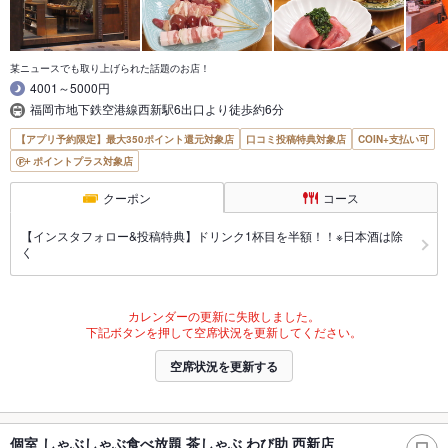
某ニュースでも取り上げられた話題のお店！
4001～5000円
福岡市地下鉄空港線西新駅6出口より徒歩約6分
【アプリ予約限定】最大350ポイント還元対象店
口コミ投稿特典対象店
COIN+支払い可
ポイントプラス対象店
クーポン
コース
【インスタフォロー&投稿特典】ドリンク1杯目を半額！！※日本酒は除
く
カレンダーの更新に失敗しました。
下記ボタンを押して空席状況を更新してください。
空席状況を更新する
個室 しゃぶしゃぶ食べ放題 茶しゃぶ わび助 西新店