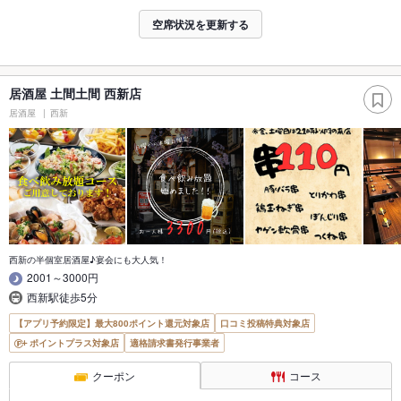
空席状況を更新する
居酒屋 土間土間 西新店
居酒屋
西新
西新の半個室居酒屋♪宴会にも大人気！
2001～3000円
西新駅徒歩5分
【アプリ予約限定】最大800ポイント還元対象店
口コミ投稿特典対象店
ポイントプラス対象店
適格請求書発行事業者
クーポン
コース