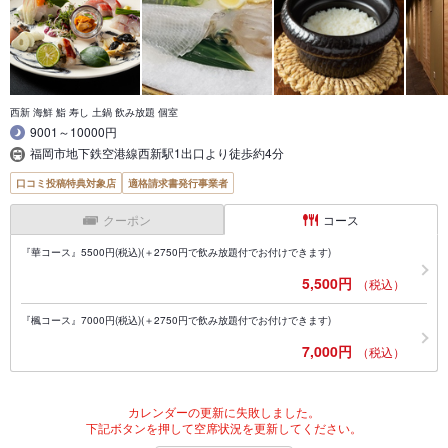
西新 海鮮 鮨 寿し 土鍋 飲み放題 個室
9001～10000円
福岡市地下鉄空港線西新駅1出口より徒歩約4分
口コミ投稿特典対象店
適格請求書発行事業者
クーポン
コース
『華コース』5500円(税込)(＋2750円で飲み放題付でお付けできます)
5,500円
（税込）
『楓コース』7000円(税込)(＋2750円で飲み放題付でお付けできます)
7,000円
（税込）
カレンダーの更新に失敗しました。
下記ボタンを押して空席状況を更新してください。