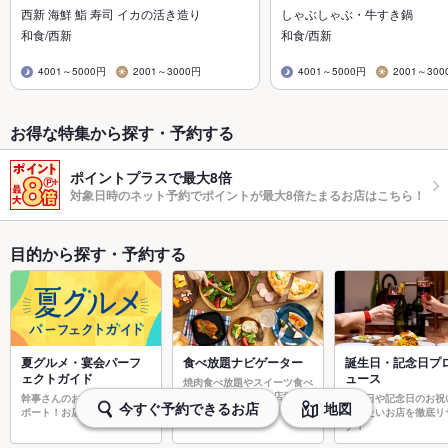
西新 海鮮 鮨 寿司 イカの活き造り
しゃぶしゃぶ・牛すき鍋
和食/西新
和食/西新
4001～5000円
2001～3000円
4001～5000円
2001～300
お得な特集から探す・予約する
ポイントプラスで最大8倍
対象日時のネット予約でポイントが最大8倍たまるお店はこちら！
目的から探す・予約する
夏グルメ・宴会パーフ
食べ放題ナビゲーター
誕生日・記念日プ
ェクトガイド
ュース
焼肉食べ放題やスイーツ食べ
放題など食べ放題お店探しの
幹事さんのお店探しを強力サ
誕生日や記念日のお祝
今すぐ予約できるお店
地図
決定版！
ポート！お店探しの決定版！
用したいお店を徹底リ
チ！