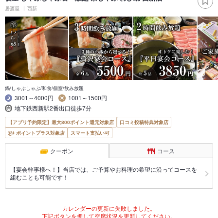
居酒屋
西新
鍋/しゃぶしゃぶ/和食/個室/飲み放題
3001～4000円
1001～1500円
地下鉄西新駅2番出口徒歩7分
【アプリ予約限定】最大800ポイント還元対象店
口コミ投稿特典対象店
ポイントプラス対象店
スマート支払い可
クーポン
コース
【宴会幹事様へ！】当店では、ご予算やお料理の希望に沿ってコースを
組むことも可能です！
カレンダーの更新に失敗しました。
下記ボタンを押して空席状況を更新してください。