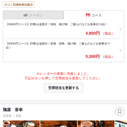
口コミ投稿特典対象店
クーポン
コース
【4800円コース】2H飲み放題付！焼鳥・揚げ物・ご飯ものなどお食事全10品！
4,800円
（税込）
【5300円コース】2H飲み放題付！刺身・焼鳥・揚げ物・ご飯ものなどお食事全11
品！
5,300円
（税込）
カレンダーの更新に失敗しました。
下記ボタンを押して空席状況を更新してください。
空席状況を更新する
鶏屋 香車
居酒屋
西新