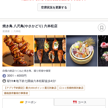
空席状況を更新する
焼き鳥 八尺鳥(やさかどり) 六本松店
居酒屋
六本松
自慢の絶品つくねと焼き鳥、掘り炬燵や個室
3001～4000円
駅ﾁｶ★地下鉄七隈線六本松駅徒歩4分!
【アプリ予約限定】最大350ポイント還元対象店
口コミ投稿特典対象店
適格請求書発行事業者
クーポン
コース