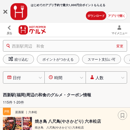
はじめてのアプリ予約で最大
1,000円分ポイントもらえる
ダウンロード
アプリで開く
戻る
マイメニュー
西新駅周辺 和食
変更
絞り込む
ポイントがつかえる
スマート支払い可
日付
時間
人数
西新駅(福岡)周辺の和食のグルメ・クーポン情報
115件 1-20件
PR
居酒屋
六本松
焼き鳥 八尺鳥(やさかどり) 六本松店
焼き鳥 八尺鳥(やさかどり) 六本松店