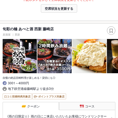
空席状況を更新する
旬彩の極 あべと酒 西新 藤崎店
居酒屋
西新
自慢の絶品宮崎料理が楽しめる！貸切にも◎
3001～4000円
地下鉄空港線藤崎駅より徒歩3分
口コミ投稿特典対象店
ポイントプラス対象店
クーポン
コース
《雨の日限定☆》雨の日にご来店いただいたお客様にワンドリンクサー