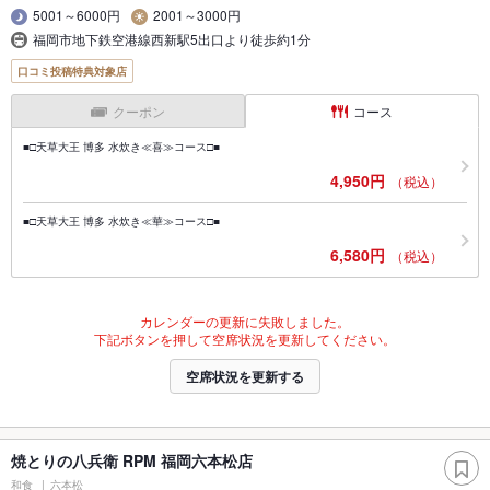
5001～6000円
2001～3000円
福岡市地下鉄空港線西新駅5出口より徒歩約1分
口コミ投稿特典対象店
クーポン
コース
■□天草大王 博多 水炊き≪喜≫コース□■
4,950円
（税込）
■□天草大王 博多 水炊き≪華≫コース□■
6,580円
（税込）
カレンダーの更新に失敗しました。
下記ボタンを押して空席状況を更新してください。
空席状況を更新する
焼とりの八兵衛 RPM 福岡六本松店
和食
六本松