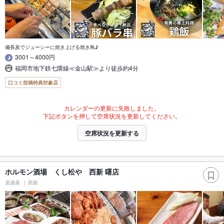
備長炭でジューシーに焼き上げる焼き鳥♪
3001～4000円
福岡市地下鉄七隈線≪金山駅≫より徒歩約4分
口コミ投稿特典対象店
カレンダーの更新に失敗しました。
下記ボタンを押して空席状況を更新してください。
空席状況を更新する
ホルモン酒場 くし松や 西新 曙店
居酒屋
西新