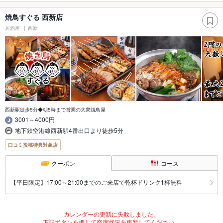
焼鳥すぐる 西新店
居酒屋
西新
西新駅徒歩5分◆朝5時まで営業の大衆焼鳥屋
3001～4000円
地下鉄空港線西新駅4番出口より徒歩5分
口コミ投稿特典対象店
クーポン
コース
【平日限定】17:00～21:00までのご来店で乾杯ドリンク1杯無料
カレンダーの更新に失敗しました。
下記ボタンを押して空席状況を更新してください。