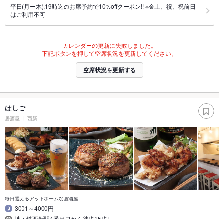
平日(月ー木),19時迄のお席予約で10%offクーポン!! ※金土、祝、祝前日
はご利用不可
カレンダーの更新に失敗しました。
下記ボタンを押して空席状況を更新してください。
空席状況を更新する
はしご
居酒屋
西新
毎日通えるアットホームな居酒屋
3001～4000円
地下鉄西新駅4番出口から徒歩15歩!