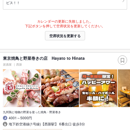
ビス！！
カレンダーの更新に失敗しました。
下記ボタンを押して空席状況を更新してください。
空席状況を更新する
東京焼鳥と野菜巻きの店 Hayato to Hinata
居酒屋
西新
九州鶏と地物の野菜を使った焼鳥・野菜巻き
4001～5000円
地下鉄空港線(1号線)【西新駅】 6番出口 徒歩3分