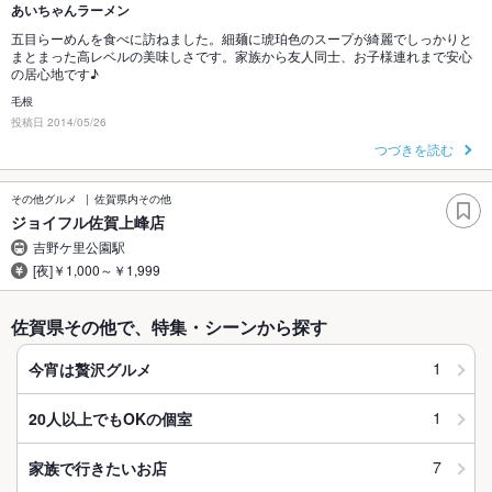
あいちゃんラーメン
五目らーめんを食べに訪ねました。細麺に琥珀色のスープが綺麗でしっかりと
まとまった高レベルの美味しさです。家族から友人同士、お子様連れまで安心
の居心地です♪
毛根
投稿日 2014/05/26
つづきを読む
その他グルメ
佐賀県内その他
ジョイフル佐賀上峰店
吉野ケ里公園駅
[夜]￥1,000～￥1,999
佐賀県その他で、特集・シーンから探す
1
今宵は贅沢グルメ
1
20人以上でもOKの個室
7
家族で行きたいお店