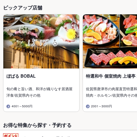
ピックアップ店舗
ぼばる BOBAL
特選和牛 個室焼肉 上場亭
旬の肴と旨い酒、和洋が織りなす居酒屋
佐賀県唐津市の肉屋直営特選
洋食/佐賀県内その他
焼肉・ホルモン/佐賀県内その
4001～5000円
2001～3000円
お得な特集から探す・予約する