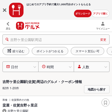
はじめてのアプリ予約で最大
1,000円分ポイントもらえる
ダウンロード
アプリで開く
戻る
マイメニュー
吉野ケ里公園駅周辺
変更
絞り込む
ポイントがつかえる
スマート支払い可
日付
時間
人数
吉野ケ里公園駅(佐賀)周辺のグルメ・クーポン情報
82件 1-20件
地図から探す
和食
佐賀県内その他
蛮屋・佐賀吉野ヶ里店
吉野ケ里公園駅