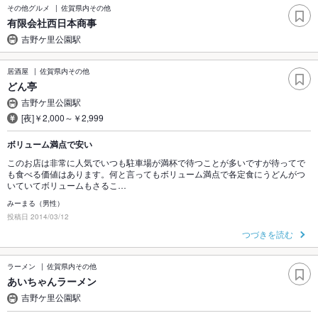
その他グルメ
佐賀県内その他
有限会社西日本商事
吉野ケ里公園駅
居酒屋
佐賀県内その他
どん亭
吉野ケ里公園駅
[夜]￥2,000～￥2,999
ボリューム満点で安い
このお店は非常に人気でいつも駐車場が満杯で待つことが多いですが待ってで
も食べる価値はあります。何と言ってもボリューム満点で各定食にうどんがつ
いていてボリュームもさるこ…
みーまる（男性）
投稿日 2014/03/12
つづきを読む
ラーメン
佐賀県内その他
あいちゃんラーメン
吉野ケ里公園駅