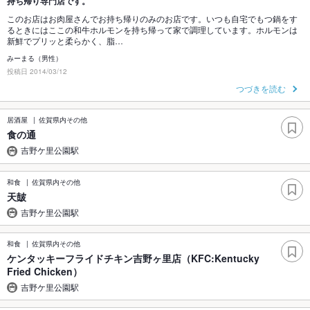
持ち帰り専門店です。
このお店はお肉屋さんでお持ち帰りのみのお店です。いつも自宅でもつ鍋をす
るときにはここの和牛ホルモンを持ち帰って家で調理しています。ホルモンは
新鮮でプリッと柔らかく、脂…
みーまる（男性）
投稿日 2014/03/12
つづきを読む
居酒屋
佐賀県内その他
食の通
吉野ケ里公園駅
和食
佐賀県内その他
天皷
吉野ケ里公園駅
和食
佐賀県内その他
ケンタッキーフライドチキン吉野ヶ里店（KFC:Kentucky
Fried Chicken）
吉野ケ里公園駅