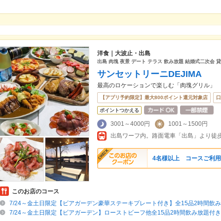
洋食｜大波止・出島
出島 肉塊 夜景 デート テラス 飲み放題 結婚式二次会 
サンセットリーニDEJIMA
最高のロケーションで楽しむ「肉塊グリル」
【アプリ予約限定】最大800ポイント還元対象店
口
ポイントつかえる
3001～4000円
1001～1500円
出島ワーフ内。路面電車「出島」より徒歩
4名様以上 コースご利用
このお店のコース
7/24～金土日限定【ビアガーデン豪華ステーキプレート付き】全15品2時間飲み
7/24～金土日限定【ビアガーデン】ローストビーフ他全15品2時間飲み放題付き4