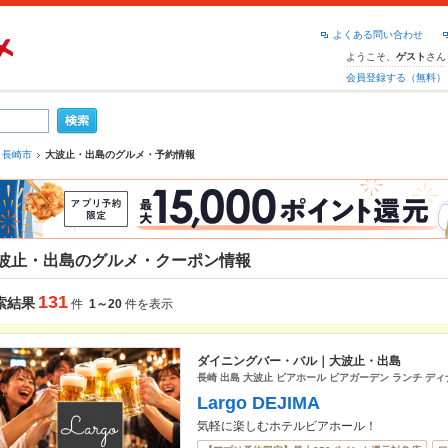
よくある問い合わせ
ようこそ、
さん
ゲスト
会員登録する（無料）
長崎市
大波止・出島のグルメ・予約情報
波止・出島のグルメ・クーポン情報
131
索結果
件
1～20
件を表示
ダイニングバー・バル｜大波止・出島
長崎 出島 大波止 ビアホール ビアガーデン ランチ ディ
Largo DEJIMA
気軽に楽しむホテルビアホール！