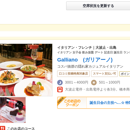
空席状況を更新する
イタリアン・フレンチ｜大波止・出島
イタリアン 女子会 飲み放題 デート 記念日 誕生日 ラン
Galliano (ガリアーノ)
コスパ抜群の隠れ家カジュアルイタリアン
口コミ投稿特典対象店
スマート支払い可
ポイン
3001～4000円
501～1000円
大波止電停・出島電停より各3分。橋本
誕生日会の主役へ…☆ 特製
このお店のコース