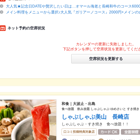
大人気★記念日DATEや贅沢したい日は…オマール海老と長崎和牛のコース600
メイン料理をメニューから選択♪大人気『ガリアーノコース』2000円+メインの
ネット予約の空席状況
カレンダーの更新に失敗しました。
下記ボタンを押して空席状況を更新してくだ
空席状況を更新する
和食｜大波止・出島
食べ放題 飲み放題 しゃぶしゃぶ ゆめさいと すき焼き 
しゃぶしゃぶ美山 長崎店
しゃぶしゃぶ・すき焼き 食べ放題！！
口コミ投稿特典対象店