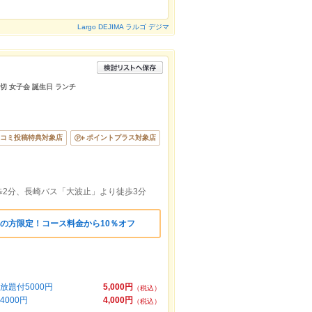
Largo DEJIMA ラルゴ デジマ
貸切 女子会 誕生日 ランチ
コミ投稿特典対象店
ポイントプラス対象店
2分、長崎バス「大波止」より徒歩3分
の方限定！コース料金から10％オフ
放題付5000円
5,000円
（税込）
000円
4,000円
（税込）