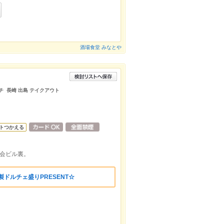
酒場食堂 みなとや
チ 長崎 出島 テイクアウト
トつかえる
商会ビル裏。
ドルチェ盛りPRESENT☆