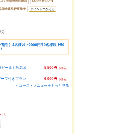
コミ投稿特典対象店
COIN+支払い可
格請求書発行事業者
ポイントつかえる
5分
引】4名様以上2000円/10名様以上50
円！
海外ビールも飲み放
5,500円
（税込）
ビーフ付きプラン
6,000円
（税込）
コース・メニューをもっと見る
さい。