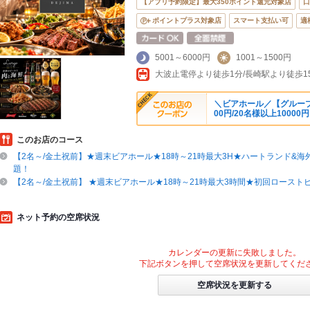
【アプリ予約限定】最大350ポイント還元対象店
口
ポイントプラス対象店
スマート支払い可
適
5001～6000円
1001～1500円
大波止電停より徒歩1分/長崎駅より徒歩1
＼ビアホール／【グループ割
00円/20名様以上10000
このお店のコース
【2名～/金土祝前】★週末ビアホール★18時～21時最大3H★ハートランド&
題！
【2名～/金土祝前】 ★週末ビアホール★18時～21時最大3時間★初回ロースト
ネット予約の空席状況
カレンダーの更新に失敗しました。
下記ボタンを押して空席状況を更新してくだ
空席状況を更新する