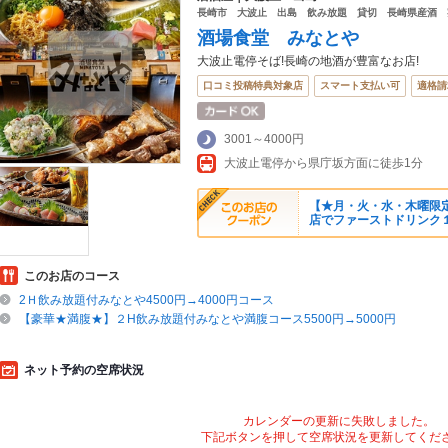
長崎市 大波止 出島 飲み放題 貸切 長崎県産酒 
酒場食堂 みなとや
大波止電停そば!長崎の地酒が豊富なお店!
口コミ投稿特典対象店
スマート支払い可
適格請
3001～4000円
大波止電停から県庁坂方面に徒歩1分
【★月・火・水・木曜限定★
店でファーストドリンク
このお店のコース
2Ｈ飲み放題付みなとや4500円→4000円コース
【豪華★満腹★】２H飲み放題付みなとや満腹コース5500円→5000円
ネット予約の空席状況
カレンダーの更新に失敗しました。
下記ボタンを押して空席状況を更新してくだ