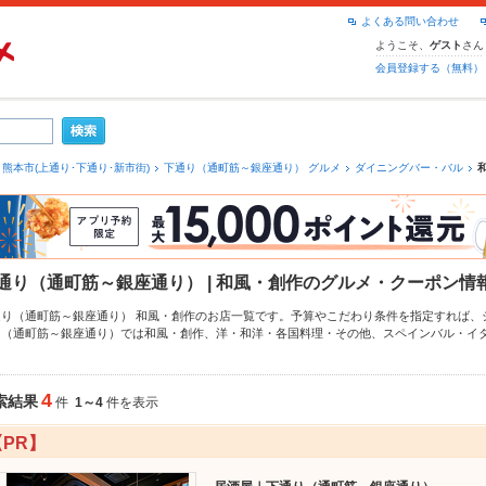
よくある問い合わせ
ようこそ、
さん
ゲスト
会員登録する（無料）
熊本市(上通り･下通り･新市街)
下通り（通町筋～銀座通り） グルメ
ダイニングバー・バル
通り（通町筋～銀座通り） | 和風・創作のグルメ・クーポン情
通り（通町筋～銀座通り） 和風・創作のお店一覧です。予算やこだわり条件を指定すれば、
り（通町筋～銀座通り）では和風・創作、
洋・和洋・各国料理・その他
、
スペインバル・イ
ペッパーグルメなら、お得なクーポンはもちろん、こだわりメニューや季節のおすすめ料理
4時間使える簡単便利なネット予約が使えるお店も拡大中です。友達どうしの飲み会にも、会
ホットペッパーグルメをご利用ください。
4
索結果
件
1～4
件を表示
【PR】