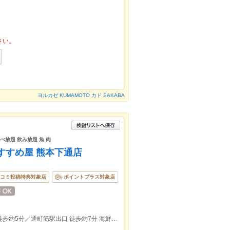
さい。
ヨルカゼ KUMAMOTO カド SAKABA
べ放題 飲み放題 魚 肉
すすめ屋 熊本下通店
コミ投稿特典対象店
ポイントプラス対象店
辛島町駅出口 徒歩約3分／花畑町駅出口 徒歩約5分／通町筋駅出口 徒歩約7分 海鮮 おでん 食べ飲み放題 居酒屋