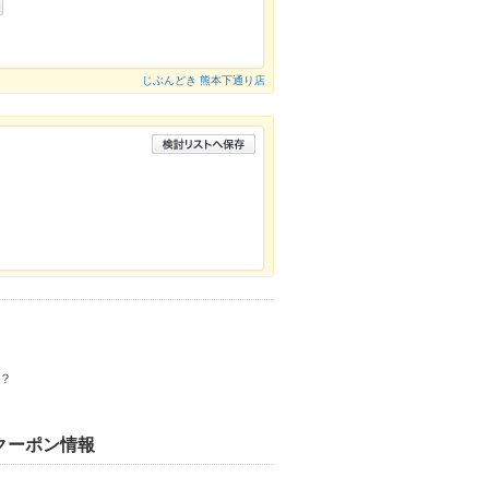
じぶんどき 熊本下通り店
？
クーポン情報