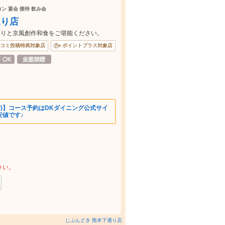
コン 宴会 接待 飲み会
通り店
たりと京風創作和食をご堪能ください。
コミ投稿特典対象店
ポイントプラス対象店
OFF)】コース予約はDKダイニング公式サイ
安値です♪
さい。
じぶんどき 熊本下通り店