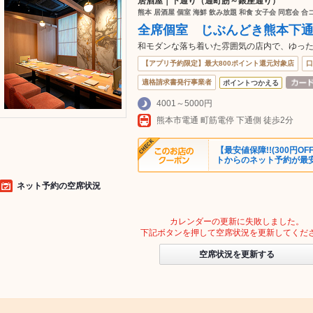
居酒屋｜下通り（通町筋～銀座通り）
熊本 居酒屋 個室 海鮮 飲み放題 和食 女子会 同窓会 合
全席個室 じぶんどき熊本下
和モダンな落ち着いた雰囲気の店内で、ゆっ
【アプリ予約限定】最大800ポイント還元対象店
口
適格請求書発行事業者
ポイントつかえる
4001～5000円
熊本市電通 町筋電停 下通側 徒歩2分
【最安値保障!!(300円
トからのネット予約が最
ネット予約の空席状況
カレンダーの更新に失敗しました。
下記ボタンを押して空席状況を更新してくだ
空席状況を更新する