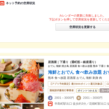
ネット予約の空席状況
カレンダーの更新に失敗しました。
下記ボタンを押して空席状況を更新してくだ
空席状況を更新する
居酒屋｜下通り（通町筋～銀座通り）
おでん 海鮮 焼き鳥 居酒屋 食べ飲み放題 熊本 下通り 食
海鮮とおでん 食べ飲み放題 お
熊本 食べ放題 居酒屋 おでん 海鮮 刺身 肉
【アプリ予約限定】最大800ポイント還元対象店
口
適格請求書発行事業者
ポイントつかえる
2001～3000円
2001～3000円