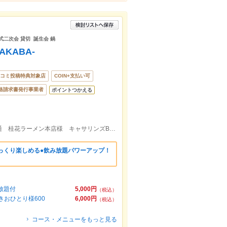
式二次会 貸切 誕生会 鍋
AKABA-
コミ投稿特典対象店
COIN+支払い可
格請求書発行事業者
ポイントつかえる
【熊本下通アーケードから一分】 北栄通 桂花ラーメン本店様 キャサリンズBAR様 向かい1F角
っくり楽しめる●飲み放題パワーアップ！
放題付
5,000円
（税込）
おひとり様600
6,000円
（税込）
コース・メニューをもっと見る