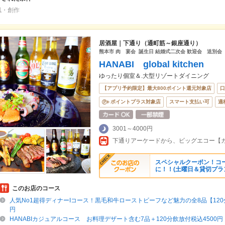
風・創作
居酒屋｜下通り（通町筋～銀座通り）
熊本市 肉 宴会 誕生日 結婚式二次会 歓迎会 送別会
HANABI global kitchen
ゆったり個室＆.大型リゾートダイニング
【アプリ予約限定】最大800ポイント還元対象店
口
ポイントプラス対象店
スマート支払い可
適
3001～4000円
スペシャルクーポン！コー
に！！(土曜日＆貸切プラ
このお店のコース
人気No1超得ディナーIコース！黒毛和牛ローストビーフなど魅力の全8品【120分
円
HANABIカジュアルコース お料理デザート含む7品＋120分飲放付税込4500円