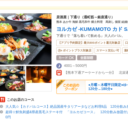
居酒屋｜下通り（通町筋～銀座通り）
熊本 あか牛 海鮮 黒毛和牛 郷土料理 馬刺し 個室 結婚
ヨルカゼ -KUMAMOTO カド S
下通りで『落ち着いて飲める』大人のバル。
【アプリ予約限定】最大800ポイント還元対象店
口
ポイントプラス対象店
スマート支払い可
適
4001～5000円
●月曜～木曜平日限定●ゆ
120分→180分●
このお店のコース
大人気☆【カドバルコース】絶品国産牛タリアータなどお料理8品 120分飲み
超得☆鮮魚刺盛&県産黒毛ステーキ付 「ヨルカゼコース」 120分飲み放題付き
0円