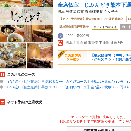
全席個室 じぶんどき熊本下
熊本 居酒屋 個室 海鮮料理 接待 女子会
【アプリ予約限定】最大800ポイント還元対象店
口
適格請求書発行事業者
ポイントつかえる
4001～5000円
熊本市電通 町筋電停 下通側 徒歩2分
【最安値保障!!(300円
トからのネット予約が最
このお店のコース
<8/24迄>《個室確約》早割20％OFF【みやびコース】全6品2H飲放4730円⇒37
<8/24迄>《個室確約》早割20％OFF【あおいコース】全7品2H飲放5830円⇒466
ネット予約の空席状況
カレンダーの更新に失敗しました。
下記ボタンを押して空席状況を更新してくだ
空席状況を更新する