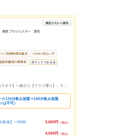
 個室 プロジェクター 貸切
コミ投稿特典対象店
COIN+支払い可
格請求書発行事業者
ポイントつかえる
下通りアーケードから、ビッグエコー【カラオケ】へ曲がり【クラブ通り】、５０m先の左手のビル【たそがれ東館】の地下
ス120分飲み放題⇒180分飲み放題
ンは不可）
飲放】⇒5000
5,000円
（税込）
4,500円
（税込）