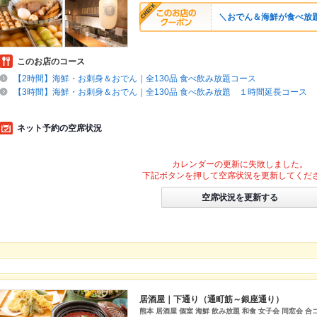
＼おでん＆海鮮が食べ放題&
このお店のコース
【2時間】海鮮・お刺身＆おでん｜全130品 食べ飲み放題コース
【3時間】海鮮・お刺身＆おでん｜全130品 食べ飲み放題 １時間延長コース
ネット予約の空席状況
カレンダーの更新に失敗しました。
下記ボタンを押して空席状況を更新してくだ
空席状況を更新する
居酒屋｜下通り（通町筋～銀座通り）
熊本 居酒屋 個室 海鮮 飲み放題 和食 女子会 同窓会 合