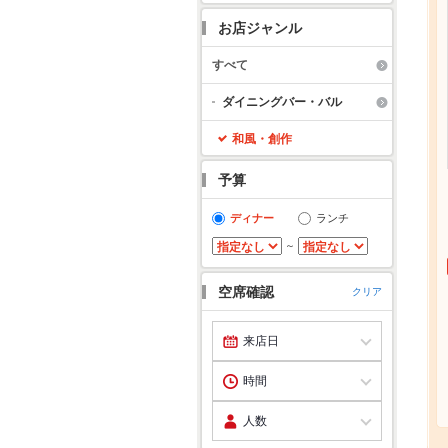
お店ジャンル
すべて
ダイニングバー・バル
和風・創作
予算
ディナー
ランチ
～
空席確認
クリア