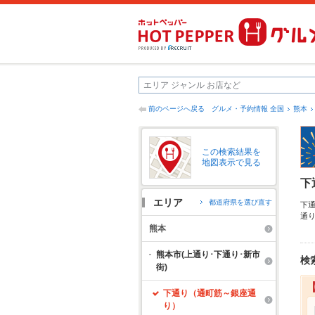
前のページへ戻る
グルメ・予約情報 全国
熊本
この検索結果を
地図表示で見る
下
エリア
都道府県を選び直す
下
通
ト
熊本
2
に
熊本市(上通り･下通り･新市
検
街)
下通り（通町筋～銀座通
り）