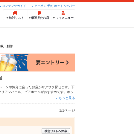
コンテンツガイド
クーポン 予約 ホットペッパー
検討リスト
最近見たお店
マイメニュー
和風・創作
報
シーンや気分に合ったお店がサクサク探せます。下
タリアンバール
、
ビアホール
がおすすめです。ホッ
など、お店の最新情報をご紹介しているので安心！
もっと見る
社の宴会にも、デートやパーティーにもお得に便利
1/1ページ