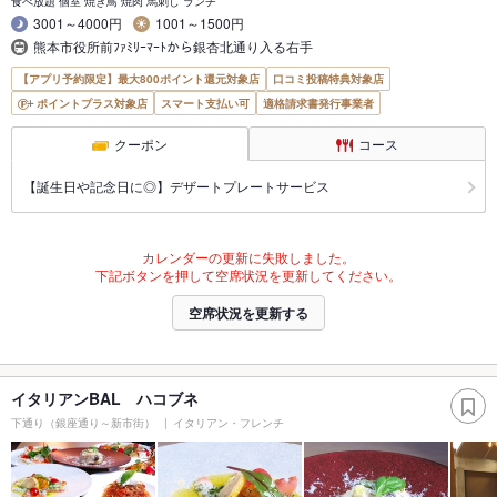
食べ放題 個室 焼き鳥 焼肉 馬刺し ランチ
3001～4000円
1001～1500円
熊本市役所前ﾌｧﾐﾘｰﾏｰﾄから銀杏北通り入る右手
【アプリ予約限定】最大800ポイント還元対象店
口コミ投稿特典対象店
ポイントプラス対象店
スマート支払い可
適格請求書発行事業者
クーポン
コース
【誕生日や記念日に◎】デザートプレートサービス
カレンダーの更新に失敗しました。
下記ボタンを押して空席状況を更新してください。
空席状況を更新する
イタリアンBAL ハコブネ
下通り（銀座通り～新市街）
イタリアン・フレンチ