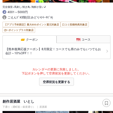
完全個室×馬刺し/焼き鳥./海鮮が旨い♪
4001～5000円
ごえんﾋﾞﾙ3階(旧:みどりやﾄｰｷﾋﾞﾙ)
【アプリ予約限定】最大800ポイント還元対象店
口コミ投稿特典対象店
ポイントプラス対象店
クーポン
コース
【熊本復興応援クーポン】8月限定！コースでも席のみでもいつでもお
会計～10%OFF！！
カレンダーの更新に失敗しました。
下記ボタンを押して空席状況を更新してください。
空席状況を更新する
創作居酒屋 いとし
下通り（通町筋～銀座通り）
居酒屋