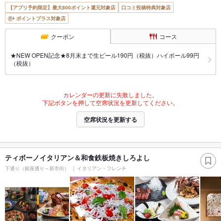
【アプリ予約限定】最大800ポイント還元対象店
口コミ投稿特典対象店
ポイントプラス対象店
クーポン
コース
★NEW OPEN記念★8月末まで生ビール190円（税抜）ハイボール99円
（税抜）
カレンダーの更新に失敗しました。
下記ボタンを押して空席状況を更新してください。
空席状況を更新する
ティボーノイタリアン＆和食鉄板焼きしろよし
下通り（銀座通り～新市街）
イタリアン・フレンチ