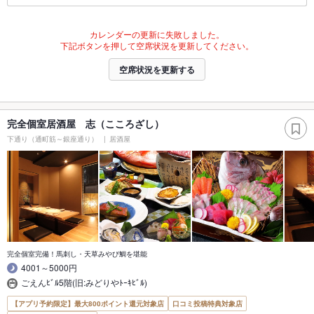
カレンダーの更新に失敗しました。
下記ボタンを押して空席状況を更新してください。
空席状況を更新する
完全個室居酒屋 志（こころざし）
下通り（通町筋～銀座通り）
居酒屋
完全個室完備！馬刺し・天草みやび鯛を堪能
4001～5000円
ごえんﾋﾞﾙ5階(旧:みどりやﾄｰｷﾋﾞﾙ)
【アプリ予約限定】最大800ポイント還元対象店
口コミ投稿特典対象店