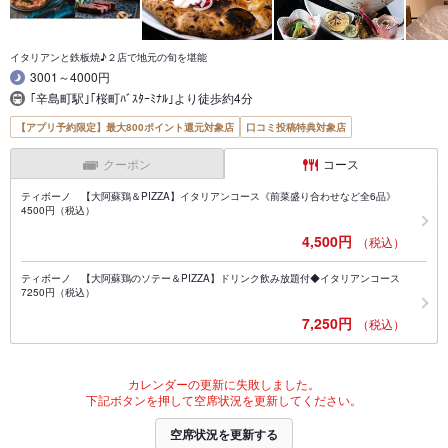
イタリアンと鉄板焼♪２店で地元の旬を堪能
3001～4000円
｢辛島町駅｣｢桜町ﾊﾞｽﾀｰﾐﾅﾙ｣より徒歩約4分
【アプリ予約限定】最大800ポイント還元対象店
口コミ投稿特典対象店
クーポン
コース
ティボーノ 【大阿蘇鶏＆PIZZA】イタリアンコース《前菜盛り合わせなど全6品》
4500円（税込）
4,500円
（税込）
ティボーノ 【大阿蘇鶏のソテー＆PIZZA】ドリンク飲み放題付◆イタリアンコース
7250円（税込）
7,250円
（税込）
カレンダーの更新に失敗しました。
下記ボタンを押して空席状況を更新してください。
空席状況を更新する