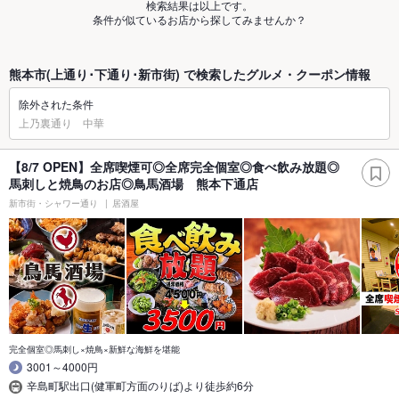
検索結果は以上です。
条件が似ているお店から探してみませんか？
熊本市(上通り･下通り･新市街) で検索したグルメ・クーポン情報
除外された条件
上乃裏通り 中華
【8/7 OPEN】全席喫煙可◎全席完全個室◎食べ飲み放題◎
馬刺しと焼鳥のお店◎鳥馬酒場 熊本下通店
新市街・シャワー通り
居酒屋
完全個室◎馬刺し×焼鳥×新鮮な海鮮を堪能
3001～4000円
辛島町駅出口(健軍町方面のりば)より徒歩約6分