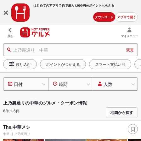
はじめてのアプリ予約で最大
1,000円分ポイントもらえる
ダウンロード
アプリで開く
戻る
マイメニュー
上乃裏通り 中華
変更
絞り込む
ポイントがつかえる
スマート支払い可
日付
時間
人数
上乃裏通りの中華のグルメ・クーポン情報
6件 1-6件
地図から探す
The.中華メシ
中華
上乃裏通り