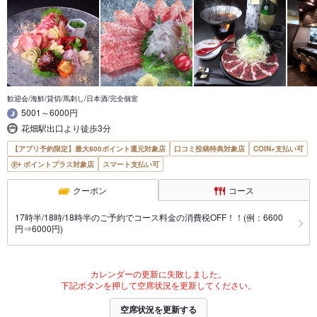
歓迎会/海鮮/貸切/馬刺し/日本酒/完全個室
5001～6000円
花畑駅出口より徒歩3分
【アプリ予約限定】最大800ポイント還元対象店
口コミ投稿特典対象店
COIN+支払い可
ポイントプラス対象店
スマート支払い可
クーポン
コース
17時半/18時/18時半のご予約でコース料金の消費税OFF！！(例：6600
円⇒6000円)
カレンダーの更新に失敗しました。
下記ボタンを押して空席状況を更新してください。
空席状況を更新する