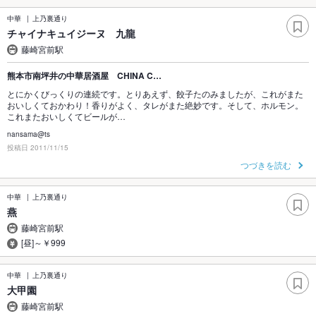
中華
上乃裏通り
チャイナキュイジーヌ 九龍
藤崎宮前駅
熊本市南坪井の中華居酒屋 CHINA C…
とにかくびっくりの連続です。とりあえず、餃子たのみましたが、これがまた
おいしくておかわり！香りがよく、タレがまた絶妙です。そして、ホルモン。
これまたおいしくてビールが…
nansama@ts
投稿日 2011/11/15
つづきを読む
中華
上乃裏通り
燕
藤崎宮前駅
[昼]～￥999
中華
上乃裏通り
大甲園
藤崎宮前駅