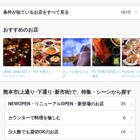
1615
条件が似ているお店をすべて見る
おすすめのお店
JANG JANG GO ジ
The 中華メシ
ぎょうざ屋 ちゃお
FU TENG TENG 上
Pizza.肉.
ャンジャンゴー
ず
通店
ルフォルノ
熊本市(上通り･下通り･新市街)で、特集・シーンから探す
35
NEWOPEN・リニューアルOPEN・新登場のお店
6
カウンターで料理を愉しむ
10
少人数でも貸切OKのお店