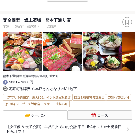
完全個室 坂上酒場 熊本下通り店
下通り（通町筋～銀座通り）
居酒屋
熊本下通/個室居酒屋//宴会/馬刺し/喫煙可
2001～3000円
花畑町/桂花ﾗｰﾒﾝ本店さんとなりのﾋﾞﾙ地下
【アプリ予約限定】最大800ポイント還元対象店
口コミ投稿特典対象店
COIN+支払い可
ポイントプラス対象店
スマート支払い可
クーポン
コース
【女子飲み!女子会割】 単品注文でのお会計 平日15%オフ！金土祝前日
10％オフ！