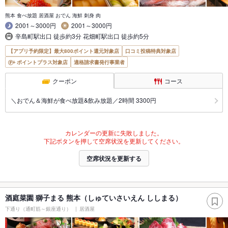
熊本 食べ放題 居酒屋 おでん 海鮮 刺身 肉
2001～3000円
2001～3000円
辛島町駅出口 徒歩約3分 花畑町駅出口 徒歩約5分
【アプリ予約限定】最大800ポイント還元対象店
口コミ投稿特典対象店
ポイントプラス対象店
適格請求書発行事業者
クーポン
コース
＼おでん＆海鮮が食べ放題&飲み放題／2時間 3300円
カレンダーの更新に失敗しました。
下記ボタンを押して空席状況を更新してください。
空席状況を更新する
酒庭菜園 獅子まる 熊本（しゅていさいえん ししまる）
下通り（通町筋～銀座通り）
居酒屋