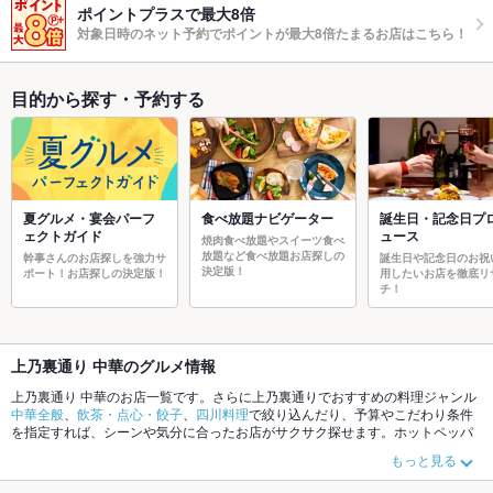
ポイントプラスで最大8倍
対象日時のネット予約でポイントが最大8倍たまるお店はこちら！
目的から探す・予約する
夏グルメ・宴会パーフ
食べ放題ナビゲーター
誕生日・記念日プ
ェクトガイド
ュース
焼肉食べ放題やスイーツ食べ
放題など食べ放題お店探しの
幹事さんのお店探しを強力サ
誕生日や記念日のお祝
決定版！
ポート！お店探しの決定版！
用したいお店を徹底リ
チ！
上乃裏通り 中華のグルメ情報
上乃裏通り 中華のお店一覧です。さらに上乃裏通りでおすすめの料理ジャンル
中華全般
、
飲茶・点心・餃子
、
四川料理
で絞り込んだり、予算やこだわり条件
を指定すれば、シーンや気分に合ったお店がサクサク探せます。ホットペッパ
ーグルメなら、お得なクーポンはもちろん、こだわりメニューや季節のおすす
もっと見る
め料理など、お店の最新情報をご紹介しているので安心！24時間使える簡単便
利なネット予約が使えるお店も拡大中です。友達どうしの飲み会にも、会社の