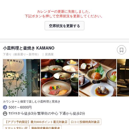
カレンダーの更新に失敗しました。
下記ボタンを押して空席状況を更新してください。
空席状況を更新する
小皿料理と釜焼き KAMANO
下通り（銀座通り～新市街）
居酒屋
カウンターと個室で楽しむ小皿料理と窯焼き
5001～6000円
ｻｸﾗﾏﾁから徒歩3分/繁華街の中心 下通から徒歩2分
【アプリ予約限定】最大800ポイント還元対象店
口コミ投稿特典対象店
スマート支払い可
適格請求書発行事業者