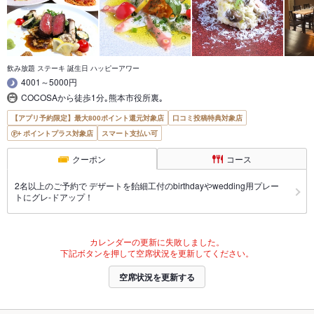
飲み放題 ステーキ 誕生日 ハッピーアワー
4001～5000円
COCOSAから徒歩1分｡熊本市役所裏｡
【アプリ予約限定】最大800ポイント還元対象店
口コミ投稿特典対象店
ポイントプラス対象店
スマート支払い可
クーポン
コース
2名以上のご予約で デザートを飴細工付のbirthdayやwedding用プレー
トにグレ-ドアップ！
カレンダーの更新に失敗しました。
下記ボタンを押して空席状況を更新してください。
空席状況を更新する