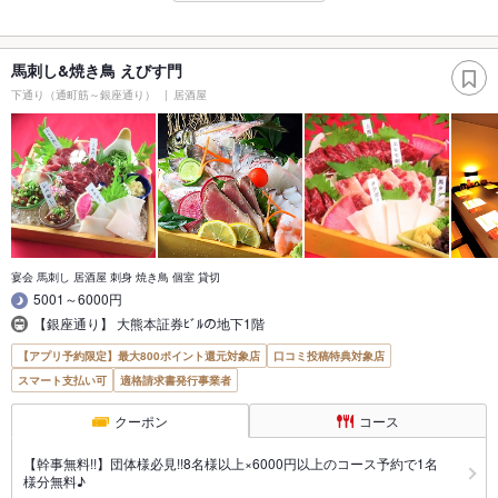
馬刺し&焼き鳥 えびす門
下通り（通町筋～銀座通り）
居酒屋
宴会 馬刺し 居酒屋 刺身 焼き鳥 個室 貸切
5001～6000円
【銀座通り】 大熊本証券ﾋﾞﾙの地下1階
【アプリ予約限定】最大800ポイント還元対象店
口コミ投稿特典対象店
スマート支払い可
適格請求書発行事業者
クーポン
コース
【幹事無料!!】団体様必見!!8名様以上×6000円以上のコース予約で1名
様分無料♪