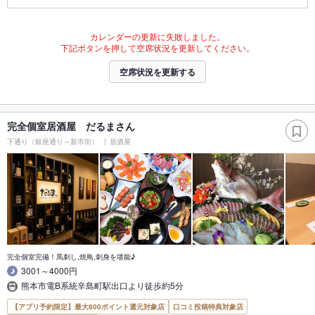
カレンダーの更新に失敗しました。
下記ボタンを押して空席状況を更新してください。
空席状況を更新する
完全個室居酒屋 だるまさん
下通り（銀座通り～新市街）
居酒屋
完全個室完備！馬刺し,焼鳥,刺身を堪能♪
3001～4000円
熊本市電B系統辛島町駅出口より徒歩約5分
【アプリ予約限定】最大800ポイント還元対象店
口コミ投稿特典対象店