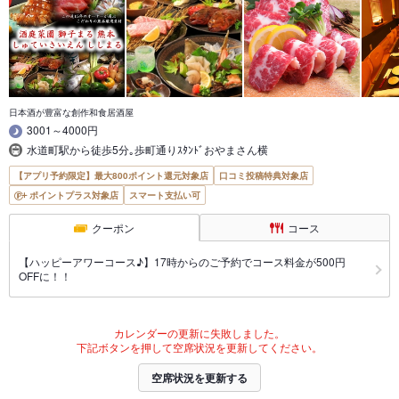
日本酒が豊富な創作和食居酒屋
3001～4000円
水道町駅から徒歩5分｡歩町通りｽﾀﾝﾄﾞおやまさん横
【アプリ予約限定】最大800ポイント還元対象店
口コミ投稿特典対象店
ポイントプラス対象店
スマート支払い可
クーポン
コース
【ハッピーアワーコース♪】17時からのご予約でコース料金が500円
OFFに！！
カレンダーの更新に失敗しました。
下記ボタンを押して空席状況を更新してください。
空席状況を更新する