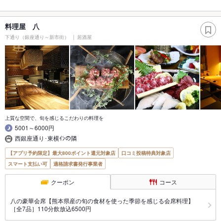
料理屋 八
下通り（銀座通り～新市街）
居酒屋
上質な空間で、旬を感じるこだわりの料理を
5001～6000円
西銀座通り･東横ｲﾝの隣
【アプリ予約限定】最大800ポイント還元対象店
口コミ投稿特典対象店
スマート支払い可
適格請求書発行事業者
クーポン
コース
八の豪華会席【熊本県産の旬の食材を使った季節を感じる会席料理】
［全7品］110分飲放込6500円