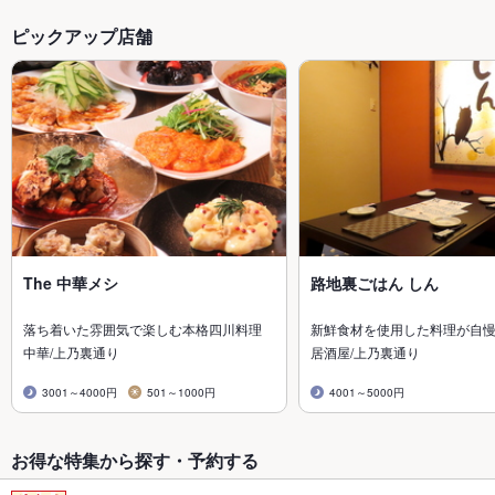
ピックアップ店舗
The 中華メシ
路地裏ごはん しん
落ち着いた雰囲気で楽しむ本格四川料理
新鮮食材を使用した料理が自
中華/上乃裏通り
居酒屋/上乃裏通り
3001～4000円
501～1000円
4001～5000円
お得な特集から探す・予約する