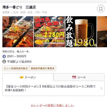
博多一番どり 江越店
居酒屋
出水・田迎・近見・川尻・平成
博多が誇る、極上の一本。
2001～3000円
平成駅より徒歩8分
口コミ投稿特典対象店
適格請求書発行事業者
クーポン
コース
【宴会コース特別クーポン】8名様以上での飲み放題付コースご利用で
幹事1名様無料！
カレンダーの更新に失敗しました。