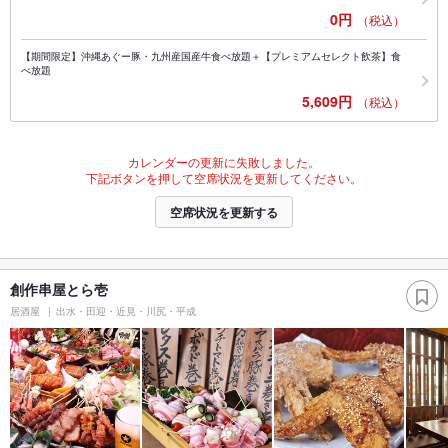
0円
（税込）
【期間限定】沖縄あぐー豚・九州産国産牛食べ放題＋【プレミアムセレクト飲茶】食
べ放題
5,609円
（税込）
カレンダーの更新に失敗しました。
下記ボタンを押して空席状況を更新してください。
空席状況を更新する
創作串屋とら壱
居酒屋
出水・田迎・近見・川尻・平成