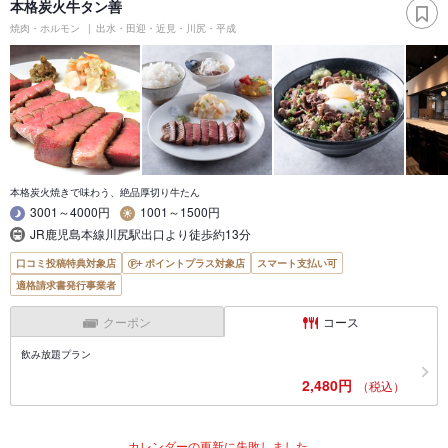
本格炭火牛タン善
焼肉・ホルモン
出水・田迎・近見・川尻・平成
本格炭火焼きで味わう、絶品厚切り牛たん
3001～4000円
1001～1500円
JR鹿児島本線川尻駅出口より徒歩約13分
口コミ投稿特典対象店
ポイントプラス対象店
スマート支払い可
適格請求書発行事業者
クーポン
コース
飲み放題プラン
2,480円
（税込）
カレンダーの更新に失敗しました。