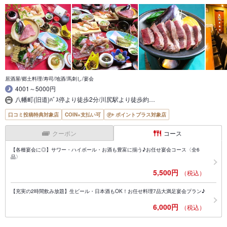
居酒屋/郷土料理/寿司/地酒/馬刺し/宴会
4001～5000円
八幡町(旧道)ﾊﾞｽ停より徒歩2分/川尻駅より徒歩約…
口コミ投稿特典対象店
COIN+支払い可
ポイントプラス対象店
クーポン
コース
【各種宴会に◎】サワー・ハイボール・お酒も豊富に揃う♪お任せ宴会コース〈全6
品〉
5,500円
（税込）
【充実の2時間飲み放題】生ビール・日本酒もOK！お任せ料理7品大満足宴会プラン♪
6,000円
（税込）