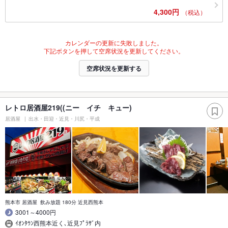
4,300円
（税込）
カレンダーの更新に失敗しました。
下記ボタンを押して空席状況を更新してください。
空席状況を更新する
レトロ居酒屋219((ニー イチ キュー)
居酒屋
出水・田迎・近見・川尻・平成
熊本市 居酒屋 飲み放題 180分 近見西熊本
3001～4000円
ｲｵﾝﾀｳﾝ西熊本近く､近見ﾌﾟﾗｻﾞ内