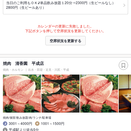
当日のご利用もＯＫ♪単品飲み放題１20分⇒2300円（生ビールなし）
2800円（生ビールあり）
カレンダーの更新に失敗しました。
下記ボタンを押して空席状況を更新してください。
空席状況を更新する
焼肉 清香園 平成店
焼肉・ホルモン
出水・田迎・近見・川尻・平成
焼肉/個室/飲み放題/肉/ランチ/駐車場
3001～4000円
1001～1500円
平成駅より徒歩5分