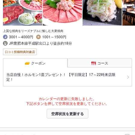
上質な焼肉をリーズナブルに愉しむ大衆焼肉
3001～4000円
1001～1500円
JR豊肥本線平成駅出口より徒歩約18分
口コミ投稿特典対象店
クーポン
コース
当店自慢！ホルモン1皿プレゼント！ 【平日限定】17～22時来店限
定！
カレンダーの更新に失敗しました。
下記ボタンを押して空席状況を更新してください。
空席状況を更新する