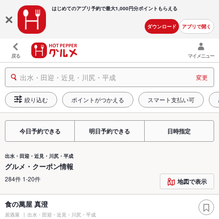
はじめてのアプリ予約で最大
1,000円分ポイントもらえる
ダウンロード
アプリで開く
戻る
マイメニュー
出水・田迎・近見・川尻・平成
変更
絞り込む
ポイントがつかえる
スマート支払い可
今日予約できる
明日予約できる
日時指定
出水・田迎・近見・川尻・平成
グルメ・クーポン情報
284件 1-20件
地図で表示
食の萬屋 真澄
居酒屋
出水・田迎・近見・川尻・平成