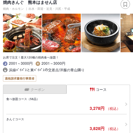
焼肉きんぐ 熊本はません店
焼肉・ホルモン
出水・田迎・近見・川尻・平成
お席で注文！最大120種の焼肉食べ放題！
2001～3000円
2001～3000円
浜線ﾊﾞｲﾊﾟｽと東ﾊﾞｲﾊﾟｽの交差点/洋服の青山隣り
適格請求書発行事業者
クーポン
コース
食べ放題コース（58品）
3,278円
（税込）
きんぐコース
3,828円
（税込）