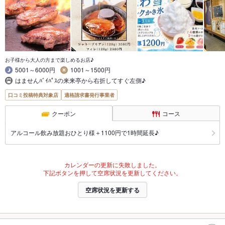
お子様から大人の方まで楽しめるお店♪
5001～6000円
1001～1500円
はませんﾊﾞｲﾊﾟｽの来来亭から右折してすぐ左側♪
口コミ投稿特典対象店
適格請求書発行事業者
クーポン
コース
アルコール飲み放題おひとり様＋1100円で1時間延長♪
カレンダーの更新に失敗しました。
下記ボタンを押して空席状況を更新してください。
空席状況を更新する