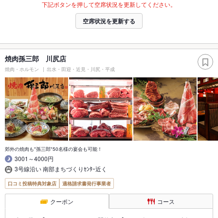
下記ボタンを押して空席状況を更新してください。
空席状況を更新する
焼肉孫三郎 川尻店
焼肉・ホルモン
出水・田迎・近見・川尻・平成
郊外の焼肉も"孫三郎"50名様の宴会も可能！
3001～4000円
3号線沿い 南部まちづくりｾﾝﾀｰ近く
口コミ投稿特典対象店
適格請求書発行事業者
クーポン
コース