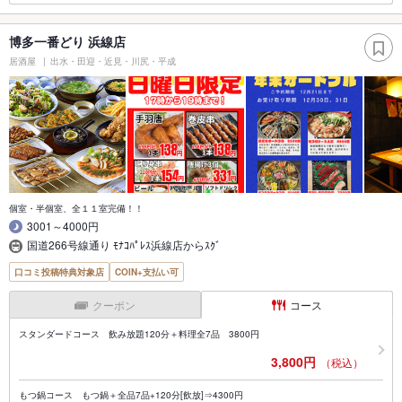
博多一番どり 浜線店
居酒屋
出水・田迎・近見・川尻・平成
個室・半個室、全１１室完備！！
3001～4000円
国道266号線通り ﾓﾅｺﾊﾟﾚｽ浜線店からｽｸﾞ
口コミ投稿特典対象店
COIN+支払い可
クーポン
コース
スタンダードコース 飲み放題120分＋料理全7品 3800円
3,800円
（税込）
もつ鍋コース もつ鍋＋全品7品+120分[飲放]⇒4300円