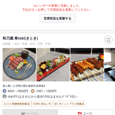
カレンダーの更新に失敗しました。
下記ボタンを押して空席状況を更新してください。
空席状況を更新する
和乃蔵 希toki(きとき)
居酒屋
出水・田迎・近見・川尻・平成
落ち着いた空間の隠れ家創作居酒屋♪
4001～5000円
1001～1500円
ゆめﾀｳﾝはませんから徒歩10分はませんﾊﾞｲﾊﾟｽ沿い
口コミ投稿特典対象店
COIN+支払い可
ポイントプラス対象店
クーポン
コース