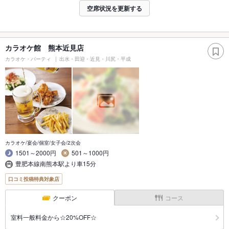
空席状況を更新する
カラオケ館 熊本近見店
カラオケ・パーティ
出水・田迎・近見・川尻・平成
カラオケ/宴会/個室/女子会/2次会
1501～2000円
501～1000円
豊肥本線南熊本駅より車15分
口コミ投稿特典対象店
クーポン
コース
室料一般料金から☆20%OFF☆