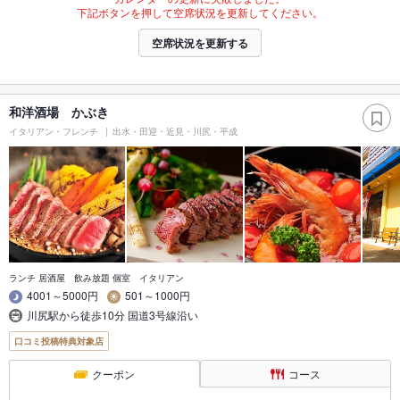
下記ボタンを押して空席状況を更新してください。
空席状況を更新する
和洋酒場 かぶき
イタリアン・フレンチ
出水・田迎・近見・川尻・平成
ランチ 居酒屋 飲み放題 個室 イタリアン
4001～5000円
501～1000円
川尻駅から徒歩10分 国道3号線沿い
口コミ投稿特典対象店
クーポン
コース