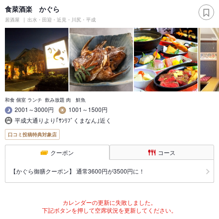
食菜酒楽 かぐら
居酒屋
出水・田迎・近見・川尻・平成
和食 個室 ランチ 飲み放題 肉 鮮魚
2001～3000円
1001～1500円
平成大通りより｢ｻﾝﾘﾌﾞくまなん｣近く
口コミ投稿特典対象店
クーポン
コース
【かぐら御膳クーポン】 通常3600円が3500円に！
カレンダーの更新に失敗しました。
下記ボタンを押して空席状況を更新してください。