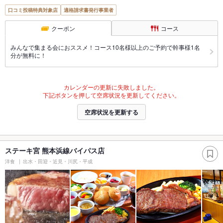
口コミ投稿特典対象店
適格請求書発行事業者
クーポン
コース
みんなで集まる会におススメ！コース10名様以上のご予約で幹事様1名
分が無料に！
カレンダーの更新に失敗しました。
下記ボタンを押して空席状況を更新してください。
空席状況を更新する
ステーキ宮 熊本浜線バイパス店
洋食
出水・田迎・近見・川尻・平成