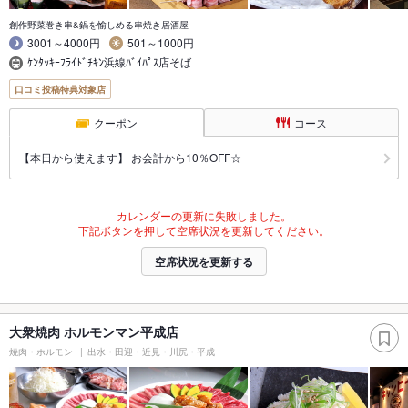
創作野菜巻き串&鍋を愉しめる串焼き居酒屋
3001～4000円
501～1000円
ｹﾝﾀｯｷｰﾌﾗｲﾄﾞﾁｷﾝ浜線ﾊﾞｲﾊﾟｽ店そば
口コミ投稿特典対象店
クーポン
コース
【本日から使えます】 お会計から10％OFF☆
カレンダーの更新に失敗しました。
下記ボタンを押して空席状況を更新してください。
空席状況を更新する
大衆焼肉 ホルモンマン平成店
焼肉・ホルモン
出水・田迎・近見・川尻・平成