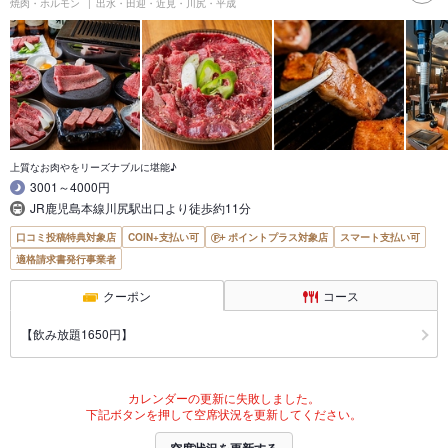
焼肉・ホルモン
出水・田迎・近見・川尻・平成
上質なお肉やをリーズナブルに堪能♪
3001～4000円
JR鹿児島本線川尻駅出口より徒歩約11分
口コミ投稿特典対象店
COIN+支払い可
ポイントプラス対象店
スマート支払い可
適格請求書発行事業者
クーポン
コース
【飲み放題1650円】
カレンダーの更新に失敗しました。
下記ボタンを押して空席状況を更新してください。