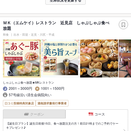
空席状況を更新する
ＭＫ（エムケイ）レストラン 近見店 しゃぶしゃぶ食べ
放題
和食
出水・田迎・近見・川尻・平成
しゃぶしゃぶ食べ放題★MKレストラン
2001～3000円
1001～1500円
57号線沿い済生会病院向い
口コミ投稿特典対象店
適格請求書発行事業者
クーポン
コース
【誕生日プラン】誕生日前後15日、食べ放題注文の方！前日21時までのご予約でケー
キプレゼント♪