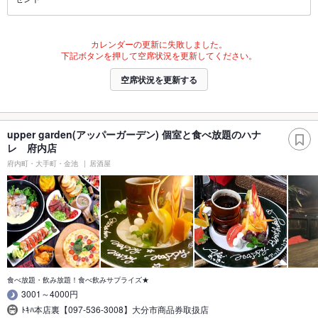
カレンダーの更新に失敗しました。
下記ボタンを押して空席状況を更新してください。
空席状況を更新する
upper garden(アッパーガーデン) 個室と食べ放題のハナ
レ 府内店
府内町・大手町・金池
居酒屋
食べ放題・飲み放題！食べ飲みサプライズ★
3001～4000円
ﾄｷﾊ本店裏【097-536-3008】大分市商品券取扱店