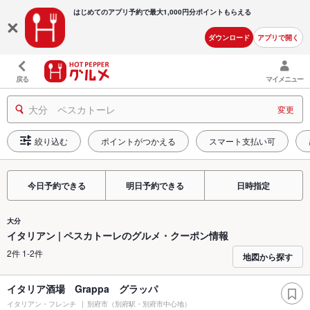
はじめてのアプリ予約で最大
1,000円分ポイントもらえる
ダウンロード
アプリで開く
戻る
マイメニュー
大分 ペスカトーレ
変更
絞り込む
ポイントがつかえる
スマート支払い可
今日予約できる
明日予約できる
日時指定
大分
イタリアン | ペスカトーレのグルメ・クーポン情報
2件 1-2件
地図から探す
イタリア酒場 Grappa グラッパ
イタリアン・フレンチ
別府市（別府駅・別府市中心地）