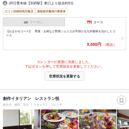
JR日豊本線【別府駅】東口より徒歩約5分
口コミ投稿特典対象店
適格請求書発行事業者
クーポン
コース
【おまかせコース】 野菜・お肉など野菜ソムリエが手掛ける九州食材を活かしたコ
ース
5,500円
（税込）
カレンダーの更新に失敗しました。
下記ボタンを押して空席状況を更新してください。
空席状況を更新する
創作イタリアン レストラン悦
南大分・稙田・宗方
イタリアン・フレンチ