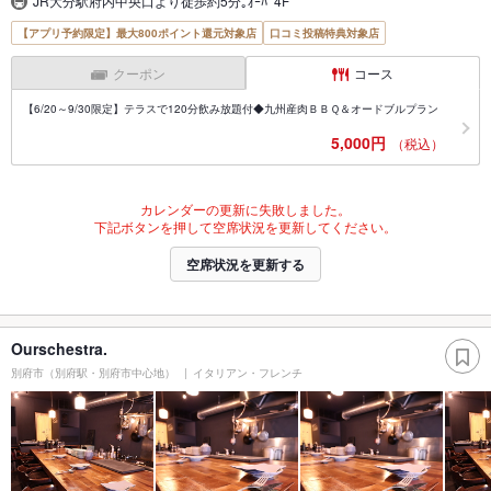
JR大分駅府内中央口より徒歩約5分｡ｵｰﾊﾟ4F
【アプリ予約限定】最大800ポイント還元対象店
口コミ投稿特典対象店
クーポン
コース
【6/20～9/30限定】テラスで120分飲み放題付◆九州産肉ＢＢＱ＆オードブルプラン
5,000円
（税込）
カレンダーの更新に失敗しました。
下記ボタンを押して空席状況を更新してください。
空席状況を更新する
Ourschestra.
別府市（別府駅・別府市中心地）
イタリアン・フレンチ