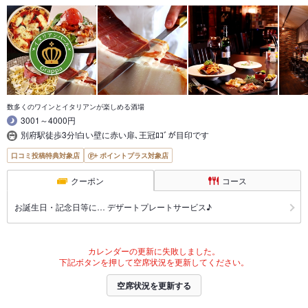
数多くのワインとイタリアンが楽しめる酒場
3001～4000円
別府駅徒歩3分!白い壁に赤い扉､王冠ﾛｺﾞが目印です
口コミ投稿特典対象店
ポイントプラス対象店
クーポン
コース
お誕生日・記念日等に… デザートプレートサービス♪
カレンダーの更新に失敗しました。
下記ボタンを押して空席状況を更新してください。
空席状況を更新する