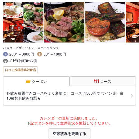
パスタ・ピザ・ワイン・スパークリング
2001～3000円
501～1000円
ｶﾞﾚﾘｱ竹町ﾛｰｿﾝ側
口コミ投稿特典対象店
クーポン
コース
各飲み放題付きコースをより豪華に！ コース+1500円で ワイン赤・白
10種類も飲み放題★
カレンダーの更新に失敗しました。
下記ボタンを押して空席状況を更新してください。
空席状況を更新する