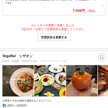
です】
7,000円
（税込）
カレンダーの更新に失敗しました。
下記ボタンを押して空席状況を更新してください。
空席状況を更新する
VegeBal シザオン
別府市（別府駅・別府市中心地）
ダイニングバー・バル
お野菜と大分の特産を堪能するイタリアン◎
4001～5000円