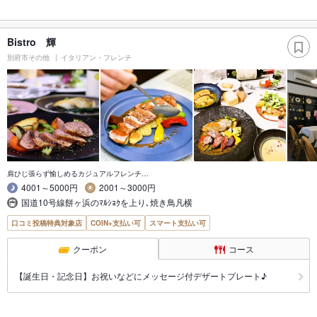
Bistro 輝
別府市その他
イタリアン・フレンチ
肩ひじ張らず愉しめるカジュアルフレンチ…
4001～5000円
2001～3000円
国道10号線餅ヶ浜のﾏﾙｼｮｸを上り､焼き鳥凡横
口コミ投稿特典対象店
COIN+支払い可
スマート支払い可
クーポン
コース
【誕生日・記念日】お祝いなどにメッセージ付デザートプレート♪