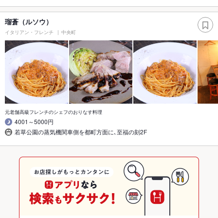
瑠蒼（ルソウ）
イタリアン・フレンチ
中央町
元老舗高級フレンチのシェフのおりなす料理
4001～5000円
若草公園の蒸気機関車側を都町方面に､至福の刻2F