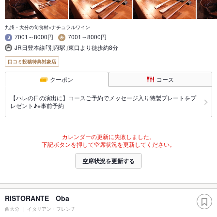
九州・大分の旬食材×ナチュラルワイン
7001～8000円
7001～8000円
JR日豊本線｢別府駅｣東口より徒歩約8分
口コミ投稿特典対象店
クーポン
コース
【ハレの日の演出に】コースご予約でメッセージ入り特製プレートをプ
レゼント♪※事前予約
カレンダーの更新に失敗しました。
下記ボタンを押して空席状況を更新してください。
空席状況を更新する
RISTORANTE Oba
西大分
イタリアン・フレンチ