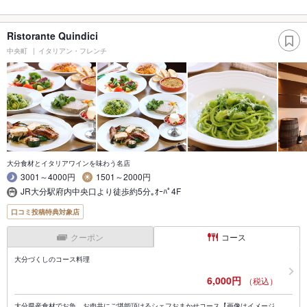
Ristorante Quindici
中央町
イタリアン・フレンチ
大分食材とイタリアワインを味わう名店
3001～4000円
1501～2000円
JR大分駅府内中央口より徒歩約5分｡ｵｰﾊﾟ4F
口コミ投稿特典対象店
クーポン
コース
大分づくしのコース料理
6,000円
（税込）
大分県産食材でお魚、お肉共にご堪能頂けるシェフおまかせコース【画像はイメージ