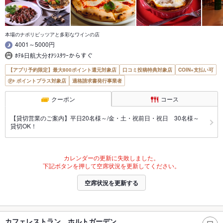
本場のナポリピッツアと多彩なワインの店
4001～5000円
ﾎﾃﾙ日航大分ｵｱｼｽﾀﾜｰからすぐ
【アプリ予約限定】最大800ポイント還元対象店
口コミ投稿特典対象店
COIN+支払い可
ポイントプラス対象店
適格請求書発行事業者
クーポン
コース
【貸切営業のご案内】平日20名様～/金・土・祝前日・祝日 30名様～
貸切OK！
カレンダーの更新に失敗しました。
下記ボタンを押して空席状況を更新してください。
空席状況を更新する
カフェレストラン ホルトガーデン