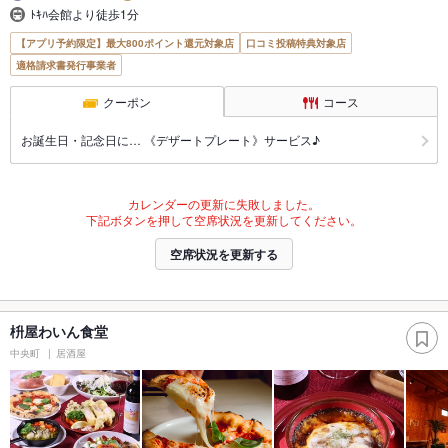
ﾄｷﾊ会館より徒歩1分
【アプリ予約限定】最大800ポイント還元対象店
口コミ投稿特典対象店
適格請求書発行事業者
クーポン
コース
お誕生日・記念日に… 《デザートプレート》サービス♪
カレンダーの更新に失敗しました。
下記ボタンを押して空席状況を更新してください。
空席状況を更新する
枡屋わいん食堂
中央町
居酒屋