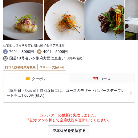
住宅地にひっそり佇む隠れ家イタリア料理店
7001～8000円
4001～5000円
国道10号沿いを別府方面に直進｡ﾊﾞｽ停を右折
口コミ投稿特典対象店
スマート支払い可
クーポン
コース
【誕生日・記念日】特別な日には、コースのデザートにバースデープレ
ートを…1,000円(税込)
カレンダーの更新に失敗しました。
下記ボタンを押して空席状況を更新してください。
空席状況を更新する