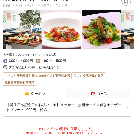
府内町・大手町・金池
イタリアン・フレンチ
大分駅すぐ♪こだわりイタリアンのお店
3001～4000円
1001～1500円
大分駅(上野の森口)から徒歩3分
【アプリ予約限定】最大350ポイント還元対象店
口コミ投稿特典対象店
適格請求書発行事業者
クーポン
コース
【誕生日や記念日のお祝いに★】メッセージ無料サービス付き★デザー
トプレート1000円（税込）
カレンダーの更新に失敗しました。
下記ボタンを押して空席状況を更新してください。