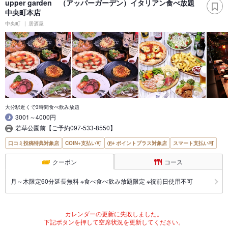
upper garden （アッパーガーデン）イタリアン食べ放題
中央町本店
中央町
居酒屋
大分駅近くで3時間食べ飲み放題
3001～4000円
若草公園前【ご予約097-533-8550】
口コミ投稿特典対象店
COIN+支払い可
ポイントプラス対象店
スマート支払い可
クーポン
コース
月～木限定60分延長無料 ※食べ食べ飲み放題限定 ※祝前日使用不可
カレンダーの更新に失敗しました。
下記ボタンを押して空席状況を更新してください。