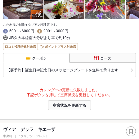
こだわりの創作イタリアン料理店です。
5001～6000円
2001～3000円
JR久大本線南大分駅より車で約10分
口コミ投稿特典対象店
ポイントプラス対象店
クーポン
コース
【要予約】誕生日や記念日のメッセージプレートを無料で承ります
カレンダーの更新に失敗しました。
下記ボタンを押して空席状況を更新してください。
空席状況を更新する
ヴィア デッラ キエーザ
中央町
イタリアン・フレンチ