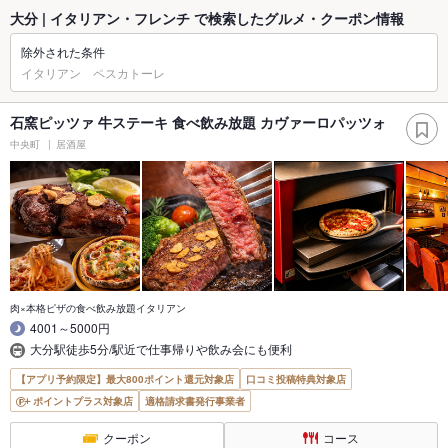
大分 | イタリアン・フレンチ で検索したグルメ・クーポン情報
除外された条件
イタリアン ペスカトーレ
石窯ピッツァ 牛ステーキ 食べ飲み放題 カヴァーロパッツォ
中央町
居酒屋
肉×本格ピザの食べ飲み放題イタリアン
4001～5000円
大分駅徒歩5分/駅近で仕事帰りや飲み会にも便利
【アプリ予約限定】最大800ポイント還元対象店
口コミ投稿特典対象店
ポイントプラス対象店
適格請求書発行事業者
クーポン
コース