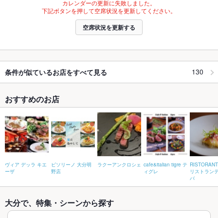
カレンダーの更新に失敗しました。
下記ボタンを押して空席状況を更新してください。
空席状況を更新する
130
条件が似ているお店をすべて見る
おすすめのお店
ヴィア デッラ キエ
ピソリーノ 大分明
ラクーアンクロシェ
cafe&italian tigre テ
RISTORANT
ーザ
野店
ィグレ
リストランテ
バ
大分で、特集・シーンから探す