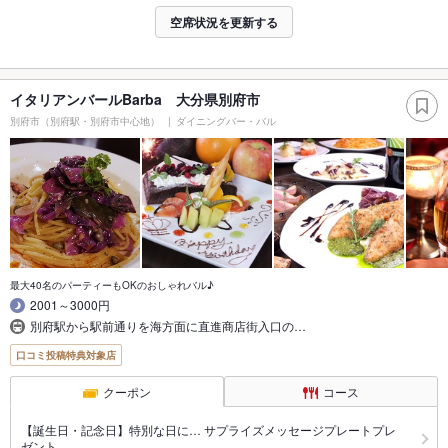
空席状況を更新する
イタリアンバールBarba 大分県別府市
別府市（別府駅・別府市中心地）
ダイニングバー・バル
最大40名のパーティーもOKのおしゃれバル♪
2001～3000円
別府駅から駅前通りを海方面に直進商店街入口の…
口コミ投稿特典対象店
クーポン
コース
【誕生日・記念日】特別な日に… サプライズメッセージプレートプレ
ゼント