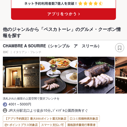
他のジャンルから「ペスカトーレ」のグルメ・クーポン情
報を探す
CHAMBRE A SOURIRE（シャンブル ア スリール）
都町
イタリアン・フレンチ
洗礼された個室の上質空間で贅沢フレンチを
4001～5000円
JR大分駅北口より徒歩10分｡ｼﾞｬﾝｸﾞﾙ公園西側角すぐ
【アプリ予約限定】最大350ポイント還元対象店
口コミ投稿特典対象店
ポイントプラス対象店
スマート支払い可
適格請求書発行事業者