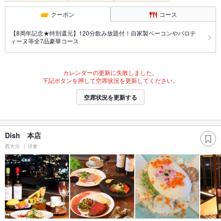
クーポン
コース
【8周年記念★特別還元】120分飲み放題付！自家製ベーコンやバロテ
ィーヌ等全7品豪華コース
カレンダーの更新に失敗しました。
下記ボタンを押して空席状況を更新してください。
空席状況を更新する
Dish 本店
西大分
洋食