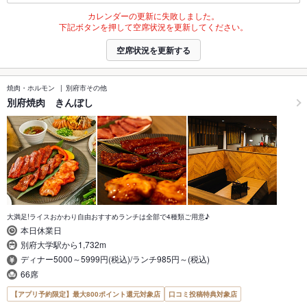
カレンダーの更新に失敗しました。
下記ボタンを押して空席状況を更新してください。
空席状況を更新する
焼肉・ホルモン
別府市その他
別府焼肉 きんぼし
大満足!ライスおかわり自由おすすめランチは全部で4種類ご用意♪
本日休業日
別府大学駅から1,732m
ディナー5000～5999円(税込)/ランチ985円～(税込)
66席
【アプリ予約限定】最大800ポイント還元対象店
口コミ投稿特典対象店