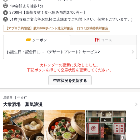
ﾄｷﾊ会館より徒歩1分
3700円【豪華食材！食べ飲み放題3700円～】
51席(各種ご宴会等お気軽に店舗までご相談下さい。個室もございます。)
【アプリ予約限定】最大800ポイント還元対象店
口コミ投稿特典対象店
クーポン
コース
お誕生日・記念日に… 《デザートプレート》サービス♪
カレンダーの更新に失敗しました。
下記ボタンを押して空席状況を更新してください。
空席状況を更新する
居酒屋
中央町
大衆酒場 蒸気浪漫