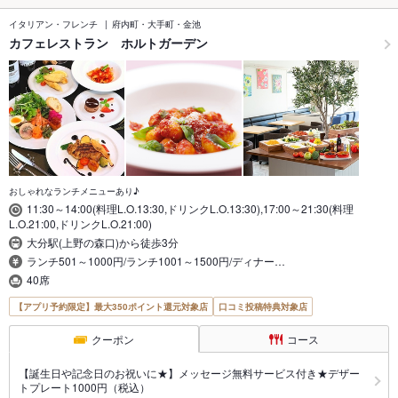
イタリアン・フレンチ
府内町・大手町・金池
カフェレストラン ホルトガーデン
おしゃれなランチメニューあり♪
11:30～14:00(料理L.O.13:30,ドリンクL.O.13:30),17:00～21:30(料理
L.O.21:00,ドリンクL.O.21:00)
大分駅(上野の森口)から徒歩3分
ランチ501～1000円/ランチ1001～1500円/ディナー…
40席
【アプリ予約限定】最大350ポイント還元対象店
口コミ投稿特典対象店
クーポン
コース
【誕生日や記念日のお祝いに★】メッセージ無料サービス付き★デザー
トプレート1000円（税込）