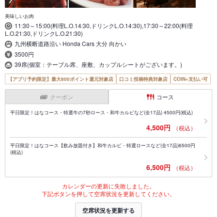
美味しいお肉
11:30～15:00(料理L.O.14:30,ドリンクL.O.14:30),17:30～22:00(料理
L.O.21:30,ドリンクL.O.21:30)
九州横断道路沿い Honda Cars 大分 向かい
3500円
39席(個室：テーブル席、座敷、カップルシートがございます。)
【アプリ予約限定】最大800ポイント還元対象店
口コミ投稿特典対象店
COIN+支払い可
クーポン
コース
平日限定！はなコース・特選牛の7秒ロース・和牛カルビなど(全17品) 4500円(税込)
4,500円
（税込）
平日限定！はなコース【飲み放題付き】和牛カルビ・特選ロースなど(全17品)6500円
(税込)
6,500円
（税込）
カレンダーの更新に失敗しました。
下記ボタンを押して空席状況を更新してください。
空席状況を更新する