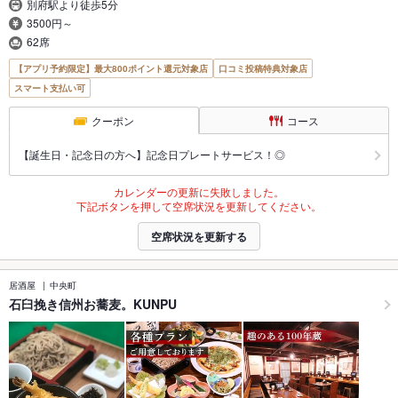
別府駅より徒歩5分
3500円～
62席
【アプリ予約限定】最大800ポイント還元対象店
口コミ投稿特典対象店
スマート支払い可
クーポン
コース
【誕生日・記念日の方へ】記念日プレートサービス！◎
カレンダーの更新に失敗しました。
下記ボタンを押して空席状況を更新してください。
空席状況を更新する
居酒屋
中央町
石臼挽き信州お蕎麦。KUNPU