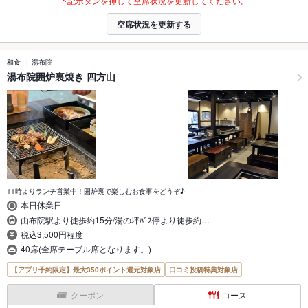
下記ボタンを押して空席状況を更新してください。
空席状況を更新する
和食
湯布院
湯布院囲炉裏焼き 四方山
11時よりランチ営業中！囲炉裏で楽しむお食事をどうぞ♪
本日休業日
由布院駅より徒歩約15分/湯の坪ﾊﾞｽ停より徒歩約…
税込3,500円程度
40席(全席テーブル席となります。)
【アプリ予約限定】最大350ポイント還元対象店
口コミ投稿特典対象店
クーポン
コース