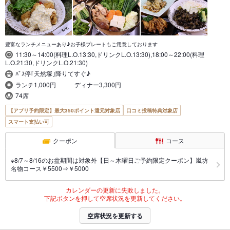
豊富なランチメニューあり♪お子様プレートもご用意しております
11:30～14:00(料理L.O.13:30,ドリンクL.O.13:30),18:00～22:00(料理
L.O.21:30,ドリンクL.O.21:30)
ﾊﾞｽ停｢天然塚｣降りてすぐ♪
ランチ1,000円 ディナー3,300円
74席
【アプリ予約限定】最大350ポイント還元対象店
口コミ投稿特典対象店
スマート支払い可
クーポン
コース
※8/7～8/16のお盆期間は対象外【日～木曜日ご予約限定クーポン】嵐坊
名物コース￥5500⇒￥5000
カレンダーの更新に失敗しました。
下記ボタンを押して空席状況を更新してください。
空席状況を更新する