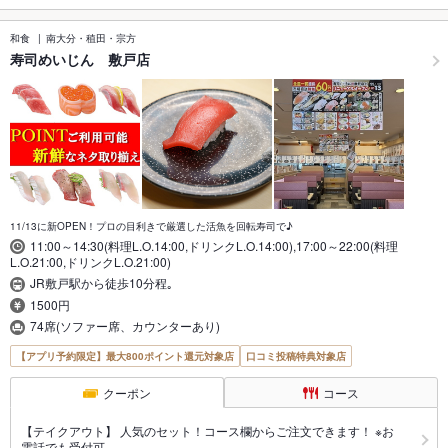
和食
南大分・稙田・宗方
寿司めいじん 敷戸店
11/13に新OPEN！プロの目利きで厳選した活魚を回転寿司で♪
11:00～14:30(料理L.O.14:00,ドリンクL.O.14:00),17:00～22:00(料理
L.O.21:00,ドリンクL.O.21:00)
JR敷戸駅から徒歩10分程｡
1500円
74席(ソファー席、カウンターあり)
【アプリ予約限定】最大800ポイント還元対象店
口コミ投稿特典対象店
クーポン
コース
【テイクアウト】 人気のセット！コース欄からご注文できます！ ※お
電話でも受付可