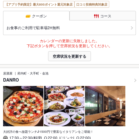
【アプリ予約限定】最大800ポイント還元対象店
口コミ投稿特典対象店
クーポン
コース
お食事のご利用で駐車場2H無料
カレンダーの更新に失敗しました。
下記ボタンを押して空席状況を更新してください。
空席状況を更新する
居酒屋
府内町・大手町・金池
DANRO
大好評の食べ放題ランチ♪1500円で豊富なイタリアンをご堪能！
17:30～22:30(料理L.O.22:00,ドリンクL.O.22:00)