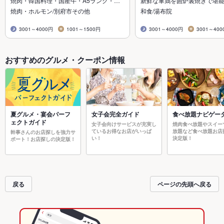
焼肉・韓国料理・国産牛・A5ランク・…
新鮮な軍鶏を囲炉裏焼きで堪
焼肉・ホルモン/別府市その他
和食/湯布院
3001～4000円
1001～1500円
3001～4000円
3001～400
おすすめのグルメ・クーポン情報
夏グルメ・宴会パーフ
女子会完全ガイド
食べ放題ナビゲー
ェクトガイド
女子会向けサービスが充実し
焼肉食べ放題やスイー
ているお得なお店がいっぱ
放題など食べ放題お店
幹事さんのお店探しを強力サ
い！
決定版！
ポート！お店探しの決定版！
戻る
ページの先頭へ戻る