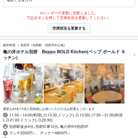
カレンダーの更新に失敗しました。
下記ボタンを押して空席状況を更新してください。
空席状況を更新する
創作料理
別府市（別府駅・別府市中心地）
亀の井ホテル別府 Beppu BOLD Kitchen(ベップ ボールド キ
ッチン)
個室も24名/74名と団体様にお使いいただけるお部屋もございます
11:30～14:00(料理L.O.13:30,ドリンクL.O.13:30),17:30～21:30(料理
L.O.21:00,ドリンクL.O.20:30)
別府駅徒歩4分｡別府IC車12分｡亀の井ﾎﾃﾙ別府2F
ランチ2000円～、ディナー4800円～