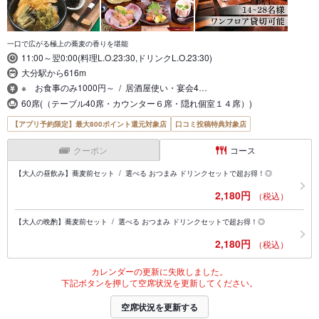
一口で広がる極上の蕎麦の香りを堪能
11:00～翌0:00(料理L.O.23:30,ドリンクL.O.23:30)
大分駅から616m
※ お食事のみ1000円～ / 居酒屋使い・宴会4…
60席(（テーブル40席・カウンター６席・隠れ個室１４席）)
【アプリ予約限定】最大800ポイント還元対象店
口コミ投稿特典対象店
クーポン
コース
【大人の昼飲み】蕎麦前セット / 選べる おつまみ ドリンクセットで超お得！◎
2,180円
（税込）
【大人の晩酌】蕎麦前セット / 選べる おつまみ ドリンクセットで超お得！◎
2,180円
（税込）
カレンダーの更新に失敗しました。
下記ボタンを押して空席状況を更新してください。
空席状況を更新する