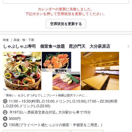
カレンダーの更新に失敗しました。
下記ボタンを押して空席状況を更新してください。
空席状況を更新する
和食
高城・牧・下郡
しゃぶしゃぶ寿司 個室食べ放題 毘沙門天 大分萩原店
「美味い」を少しずつ♪なでしこプレート御膳は贅沢ランチに…
11:00～15:30(料理L.O.15:00,ドリンクL.O.15:00),17:00～22:30(料理
L.O.22:00,ドリンクL.O.22:00)
R197沿い､西萩原交差点付近｡ 大分駅から車で15分
3000円
130席(プライベート感たっぷりの個室・半個室をご用意。)