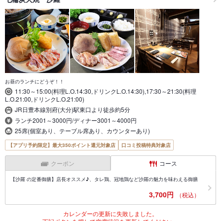
お昼のランチにどうぞ！！
11:30～15:00(料理L.O.14:30,ドリンクL.O.14:30),17:30～21:30(料理
L.O.21:00,ドリンクL.O.21:00)
JR日豊本線別府(大分)駅東口より徒歩約5分
ランチ2001～3000円/ディナー3001～4000円
25席(個室あり、テーブル席あり、カウンターあり)
【アプリ予約限定】最大350ポイント還元対象店
口コミ投稿特典対象店
クーポン
コース
【沙羅 の定番御膳】店長オススメ♪、タレ鶏、冠地鶏など沙羅の魅力を味わえる御膳
3,700円
（税込）
カレンダーの更新に失敗しました。