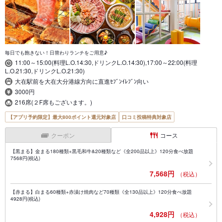
毎日でも飽きない！日替わりランチをご用意♪
11:00～15:00(料理L.O.14:30,ドリンクL.O.14:30),17:00～22:00(料理
L.O.21:30,ドリンクL.O.21:30)
大在駅前を大在大分港線方向に直進ｾﾌﾞﾝｲﾚﾌﾞﾝ向い
3000円
216席(２F席もございます。)
【アプリ予約限定】最大800ポイント還元対象店
口コミ投稿特典対象店
クーポン
コース
【黒まる】金まる180種類+黒毛和牛&20種類など《全200品以上》120分食べ放題
7568円(税込)
7,568円
（税込）
【赤まる】白まる60種類+赤漬け焼肉など70種類《全130品以上》120分食べ放題
4928円(税込)
4,928円
（税込）