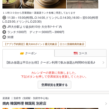
１１時３０分から営業開始！蒸籠蒸ランチ各種ご用意しております
11:30～15:00(料理L.O.14:00,ドリンクL.O.14:30),16:00～翌0:00(料理
L.O.23:00,ドリンクL.O.23:30)
JR大分駅より徒歩約10分 大分市ｱｰｹｰﾄﾞ内
ランチ:1000円 ディナー:3000円～3999円
30席
【アプリ予約限定】最大800ポイント還元対象店
口コミ投稿特典対象店
クーポン
コース
【飲み放題は平日がお得】クーポン利用で飲み放題お時間60分延長♪
カレンダーの更新に失敗しました。
下記ボタンを押して空席状況を更新してください。
空席状況を更新する
居酒屋
別府市（別府駅・別府市中心地）
焼肉 韓国料理 韓国苑 別府店