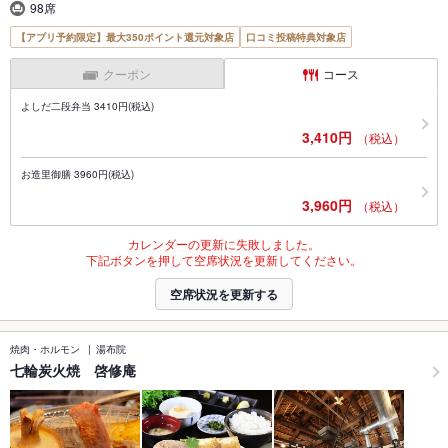
98席
【アプリ予約限定】最大350ポイント還元対象店
口コミ投稿特典対象店
クーポン
コース
よしだ二段弁当 3410円(税込)
3,410円
（税込）
お造里御膳 3960円(税込)
3,960円
（税込）
カレンダーの更新に失敗しました。
下記ボタンを押して空席状況を更新してください。
空席状況を更新する
焼肉・ホルモン
湯布院
七輪炭火焼 啓修庵