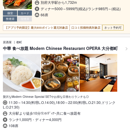
別府大学駅から1,732m
ディナー5000～5999円(税込)/ランチ985円～(税込)
個室
カード
66席
禁煙席
喫煙席
【アプリ予約限定】最大800ポイント還元対象店
口コミ投稿特典対象店
ネット予約可
居酒屋
都町
中華 食べ放題 Modern Chinese Restaurant OPERA 大分都町
贅沢なModern Chinese Special SETやお得な日替わりランチも◎
11:30～14:30(料理L.O.14:00),18:00～22:00(料理L.O.21:30,ドリンク
L.O.21:30)
大分駅より徒歩10分!ﾗﾝﾁ/ﾃﾞｨﾅｰ共に食べ放題有
ランチ1,000円・ディナー4,000円
108席