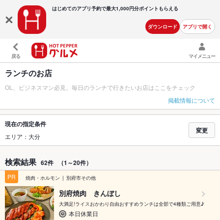
はじめてのアプリ予約で最大
1,000円分ポイントもらえる
ダウンロード
アプリで開く
戻る
マイメニュー
ランチのお店
OL、ビジネスマン必見。毎日のランチで行きたいお店はここをチェック
掲載情報について
現在の指定条件
変更
エリア：大分
検索結果
62件
（1～20件）
PR
焼肉・ホルモン
別府市その他
別府焼肉 きんぼし
大満足!ライスおかわり自由おすすめランチは全部で4種類ご用意♪
本日休業日