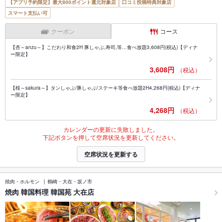
【アプリ予約限定】最大800ポイント還元対象店
口コミ投稿特典対象店
スマート支払い可
クーポン
コース
【杏～anzu～】こだわり和食2H 豚しゃぶ,寿司,等…食べ放題3,608円(税込)【ディナ
ー限定】
3,608円
（税込）
【桜～sakura～】タンしゃぶ/豚しゃぶ/ステーキ等食べ放題2H4,268円(税込)【ディナ
ー限定】
4,268円
（税込）
カレンダーの更新に失敗しました。
下記ボタンを押して空席状況を更新してください。
空席状況を更新する
焼肉・ホルモン
鶴崎・大在・坂ノ市
焼肉 韓国料理 韓国苑 大在店