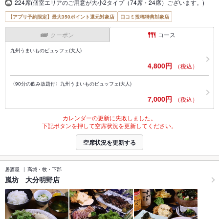
224席(個室エリアのご用意が大小2タイプ（74席・24席）ございます。)
【アプリ予約限定】最大350ポイント還元対象店
口コミ投稿特典対象店
クーポン
コース
九州うまいものビュッフェ(大人)
4,800円
（税込）
〈90分の飲み放題付〉九州うまいものビュッフェ(大人)
7,000円
（税込）
カレンダーの更新に失敗しました。
下記ボタンを押して空席状況を更新してください。
空席状況を更新する
居酒屋
高城・牧・下郡
嵐坊 大分明野店