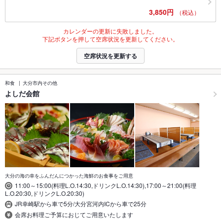
3,850円
（税込）
カレンダーの更新に失敗しました。
下記ボタンを押して空席状況を更新してください。
空席状況を更新する
和食
大分市内その他
よしだ会館
大分の海の幸をふんだんにつかった海鮮のお食事をご用意
11:00～15:00(料理L.O.14:30,ドリンクL.O.14:30),17:00～21:00(料理
L.O.20:30,ドリンクL.O.20:30)
JR幸崎駅から車で5分/大分宮河内ICから車で25分
会席お料理ご予算におじてご用意いたします