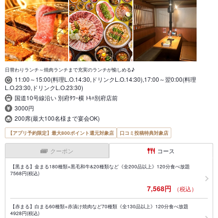
日替わりランチ～焼肉ランチまで充実のランチが愉しめる♪
11:00～15:00(料理L.O.14:30,ドリンクL.O.14:30),17:00～翌0:00(料理
L.O.23:30,ドリンクL.O.23:30)
国道10号線沿い 別府ﾀﾜｰ横 ﾄｷﾊ別府店前
3000円
200席(最大100名様まで宴会OK)
【アプリ予約限定】最大800ポイント還元対象店
口コミ投稿特典対象店
クーポン
コース
【黒まる】金まる180種類+黒毛和牛&20種類など《全200品以上》120分食べ放題
7568円(税込)
7,568円
（税込）
【赤まる】白まる60種類+赤漬け焼肉など70種類《全130品以上》120分食べ放題
4928円(税込)