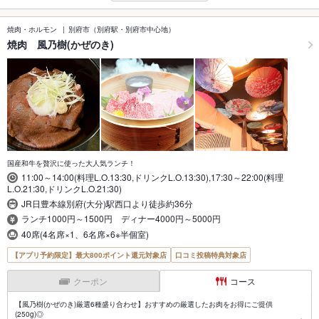
焼肉・ホルモン
別府市（別府駅・別府市中心地）
焼肉 風乃樹(かぜのき)
国産和牛を贅沢に使った大人気ランチ！
11:00～14:00(料理L.O.13:30,ドリンクL.O.13:30),17:30～22:00(料理
L.O.21:30,ドリンクL.O.21:30)
JR日豊本線別府(大分)駅西口より徒歩約36分
ランチ1000円～1500円 ディナー4000円～5000円
40席(4名席×1、6名席×6※半個室)
【アプリ予約限定】最大800ポイント還元対象店
口コミ投稿特典対象店
クーポン
コース
【風乃樹(かぜのき)厳選6種盛り合わせ】おすすめの厳選したお肉をお得にご提供
(250g)◎