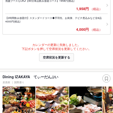
泡盛ブースもOK♪【90分単品飲み放題コース】1958円(税込)
1,958円
（税込）
【2時間飲み放題付】スタンダードコース◆手羽先、お刺身、テビチ煮込みなど全8品
4000円(税込)
4,000円
（税込）
カレンダーの更新に失敗しました。
下記ボタンを押して空席状況を更新してください。
空席状況を更新する
Dining IZAKAYA てぃーだんぶい
居酒屋
国際通り