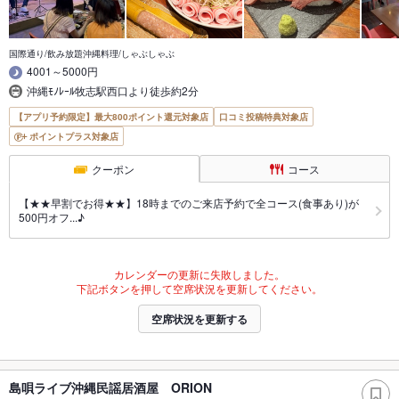
国際通り/飲み放題沖縄料理/しゃぶしゃぶ
4001～5000円
沖縄ﾓﾉﾚｰﾙ牧志駅西口より徒歩約2分
【アプリ予約限定】最大800ポイント還元対象店
口コミ投稿特典対象店
ポイントプラス対象店
クーポン
コース
【★★早割でお得★★】18時までのご来店予約で全コース(食事あり)が
500円オフ...♪
カレンダーの更新に失敗しました。
下記ボタンを押して空席状況を更新してください。
空席状況を更新する
島唄ライブ沖縄民謡居酒屋 ORION