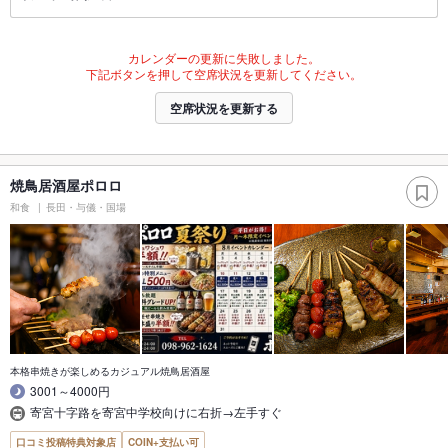
カレンダーの更新に失敗しました。
下記ボタンを押して空席状況を更新してください。
空席状況を更新する
焼鳥居酒屋ポロロ
和食
長田・与儀・国場
本格串焼きが楽しめるカジュアル焼鳥居酒屋
3001～4000円
寄宮十字路を寄宮中学校向けに右折→左手すぐ
口コミ投稿特典対象店
COIN+支払い可