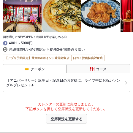
国際通りにNEWOPEN！島唄LIVEが楽しめる◎
4001～5000円
沖縄都市ﾓﾉﾚｰﾙ牧志駅から徒歩3分/国際通り沿い
【アプリ予約限定】最大350ポイント還元対象店
口コミ投稿特典対象店
クーポン
コース
【アニバーサリー】誕生日・記念日のお客様に、ライブ中にお祝いソン
グをプレゼント♪
カレンダーの更新に失敗しました。
下記ボタンを押して空席状況を更新してください。
空席状況を更新する