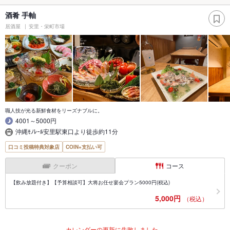
酒肴 手軸
居酒屋
安里・栄町市場
職人技が光る新鮮食材をリーズナブルに。
4001～5000円
沖縄ﾓﾉﾚｰﾙ安里駅東口より徒歩約11分
口コミ投稿特典対象店
COIN+支払い可
クーポン
コース
【飲み放題付き】【予算相談可】大将お任せ宴会プラン5000円(税込)
5,000円
（税込）
カレンダーの更新に失敗しました。