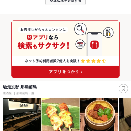
空席状況を更新する
馳走別邸 那覇前島
居酒屋
那覇前島・泊