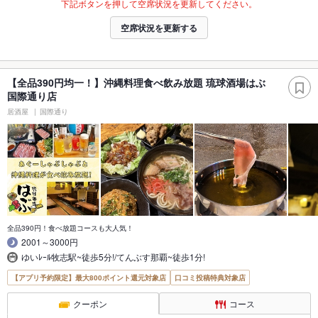
下記ボタンを押して空席状況を更新してください。
空席状況を更新する
【全品390円均一！】沖縄料理食べ飲み放題 琉球酒場はぶ
国際通り店
居酒屋
国際通り
全品390円！食べ放題コースも大人気！
2001～3000円
ゆいﾚｰﾙ牧志駅~徒歩5分!/てんぶす那覇~徒歩1分!
【アプリ予約限定】最大800ポイント還元対象店
口コミ投稿特典対象店
クーポン
コース