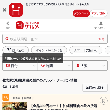
はじめてのアプリ予約で最大
1,000円分ポイントもらえる
ダウンロード
アプリで開く
戻る
マイメニュー
牧志駅周辺 創作
変更
絞り込む
ポイントがつかえる
スマート支払い可
日付
時間
人数
牧志駅(沖縄)周辺の創作のグルメ・クーポン情報
52件 1-20件
地図から探す
PR
居酒屋
国際通り
【全品390円均一！】沖縄料理食べ飲み放題