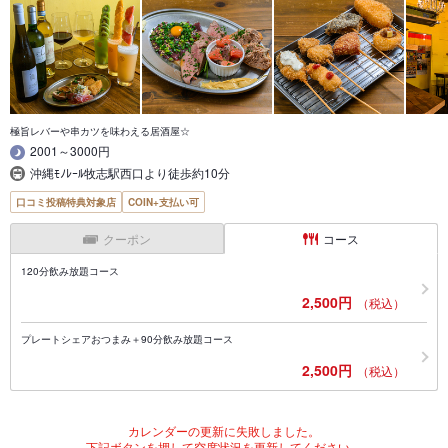
極旨レバーや串カツを味わえる居酒屋☆
2001～3000円
沖縄ﾓﾉﾚｰﾙ牧志駅西口より徒歩約10分
口コミ投稿特典対象店
COIN+支払い可
クーポン
コース
120分飲み放題コース
2,500円
（税込）
プレートシェアおつまみ＋90分飲み放題コース
2,500円
（税込）
カレンダーの更新に失敗しました。
下記ボタンを押して空席状況を更新してください。