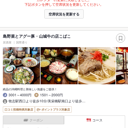
下記ボタンを押して空席状況を更新してください。
空席状況を更新する
島野菜とアグー豚・山城牛の店こばこ
居酒屋
国際通り
絶品の沖縄料理と美味しい泡盛をご提供！
3001～4000円
1501～2000円
牧志駅西口より徒歩10分/美栄橋駅南口より徒歩…
口コミ投稿特典対象店
ポイントプラス対象店
クーポン
コース