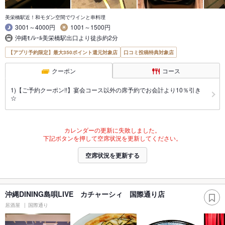
美栄橋駅近！和モダン空間でワインと串料理
3001～4000円
1001～1500円
沖縄ﾓﾉﾚｰﾙ美栄橋駅出口より徒歩約2分
【アプリ予約限定】最大350ポイント還元対象店
口コミ投稿特典対象店
クーポン
コース
1)【ご予約クーポン!!】宴会コース以外の席予約でお会計より10％引き
☆
カレンダーの更新に失敗しました。
下記ボタンを押して空席状況を更新してください。
空席状況を更新する
沖縄DINING島唄LIVE カチャーシィ 国際通り店
居酒屋
国際通り