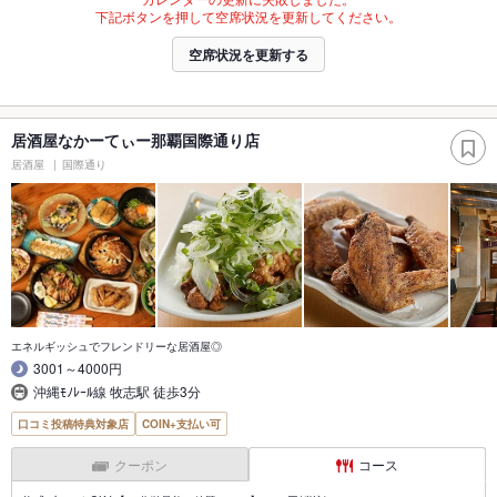
下記ボタンを押して空席状況を更新してください。
空席状況を更新する
居酒屋なかーてぃー那覇国際通り店
居酒屋
国際通り
エネルギッシュでフレンドリーな居酒屋◎
3001～4000円
沖縄ﾓﾉﾚｰﾙ線 牧志駅 徒歩3分
口コミ投稿特典対象店
COIN+支払い可
クーポン
コース