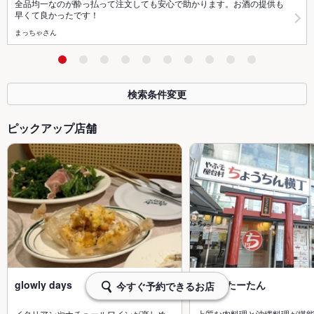
全品均一なのが酔っ払って注文しても安心で助かります。お酒の提供も
早くて良かったです！
まっちゃさん
検索条件変更
ピックアップ店舗
glowly days
居酒屋たーたん
今すぐ予約できるお店
イタリアンやナチュールワインが楽しめ…
上質な肉料理と沖縄料理が堪