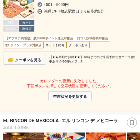
4001～5000円
沖縄ﾓﾉﾚｰﾙ牧志駅西口より徒歩約2分
個室
カード
禁煙席
喫煙席
【アプリ予約限定】最大800ポイント還元対象店
口コミ投稿特典対象店
ポイントプラス対象店
ネット予約可
クーポンあり
【★★早割でお得★★】18時までのご来店予約で全コース(食
クーポンを見る
事あり)が500円オフ...♪
カレンダーの更新に失敗しました。
下記ボタンを押して空席状況を更新してください。
空席状況を更新する
EL RINCON DE MEXICOLA -エル リンコン デ メヒコーラ-
居酒屋
国際通り