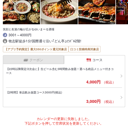
笑顔と友達の輪が広がるゆいまーる酒場
3001～4000円
牧志駅徒歩1分!国際通り沿い｢どん亭｣のﾋﾞﾙ2階!
【アプリ予約限定】最大350ポイント還元対象店
口コミ投稿特典対象店
クーポン
コース
【22時以降限定/2次会に】生ビール含む3時間飲み放題！選べる絶品メニュー付きコ
ース
4,000円
（税込）
【2時間】単品飲み放題コース3000円(税込)
3,000円
（税込）
カレンダーの更新に失敗しました。
下記ボタンを押して空席状況を更新してください。