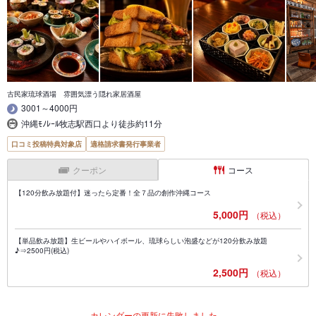
古民家琉球酒場 雰囲気漂う隠れ家居酒屋
3001～4000円
沖縄ﾓﾉﾚｰﾙ牧志駅西口より徒歩約11分
口コミ投稿特典対象店
適格請求書発行事業者
クーポン
コース
【120分飲み放題付】迷ったら定番！全７品の創作沖縄コース
5,000円
（税込）
【単品飲み放題】生ビールやハイボール、琉球らしい泡盛などが120分飲み放題
♪⇒2500円(税込)
2,500円
（税込）
カレンダーの更新に失敗しました。