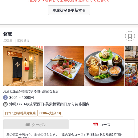
空席状況を更新する
肴蔵
居酒屋
国際通り
お酒と逸品が堪能できる隠れ家的なお店
3001～4000円
沖縄ﾓﾉﾚｰﾙ牧志駅西口/美栄橋駅南口から徒歩圏内
口コミ投稿特典対象店
COIN+支払い可
クーポン
コース
夏の恵みを味わう、至福のひととき。『夏の宴会コース』料理8品+飲み放題2時間付