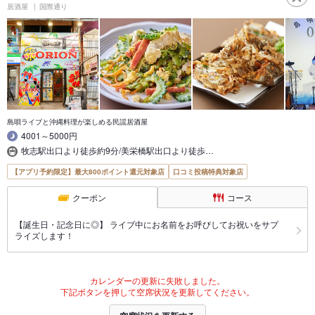
居酒屋
国際通り
島唄ライブと沖縄料理が楽しめる民謡居酒屋
4001～5000円
牧志駅出口より徒歩約9分/美栄橋駅出口より徒歩…
【アプリ予約限定】最大800ポイント還元対象店
口コミ投稿特典対象店
クーポン
コース
【誕生日・記念日に◎】 ライブ中にお名前をお呼びしてお祝いをサプ
ライズします！
カレンダーの更新に失敗しました。
下記ボタンを押して空席状況を更新してください。