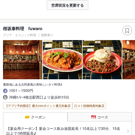
空席状況を更新する
桜坂泰料理 fuwaro
アジア・エスニック料理
国際通り
裏路地にある古民家風の美味しいタイ料理♪
1001～1500円
沖縄ﾓﾉﾚｰﾙ牧志駅西口より徒歩約10分
【アプリ予約限定】最大350ポイント還元対象店
口コミ投稿特典対象店
クーポン
コース
【宴会用クーポン】宴会コース飲み放題延長！10名以上で30分、15名
以上で1時間延長♪