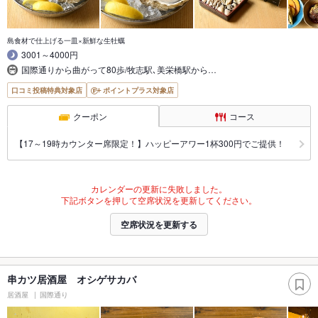
島食材で仕上げる一皿×新鮮な生牡蠣
3001～4000円
国際通りから曲がって80歩/牧志駅､美栄橋駅から…
口コミ投稿特典対象店
ポイントプラス対象店
クーポン
コース
【17～19時カウンター席限定！】ハッピーアワー1杯300円でご提供！
カレンダーの更新に失敗しました。
下記ボタンを押して空席状況を更新してください。
空席状況を更新する
串カツ居酒屋 オシゲサカバ
居酒屋
国際通り