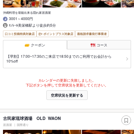
沖縄料理を堪能出来る隠れ家居酒屋
3001～4000円
ﾓﾉﾚｰﾙ美栄橋駅より徒歩約5分
口コミ投稿特典対象店
ポイントプラス対象店
適格請求書発行事業者
クーポン
コース
【早割】17:00~17:30のご来店で18:50までのご利用でお会計から
10%off
カレンダーの更新に失敗しました。
下記ボタンを押して空席状況を更新してください。
空席状況を更新する
古民家琉球酒場 OLD WAON
居酒屋
国際通り