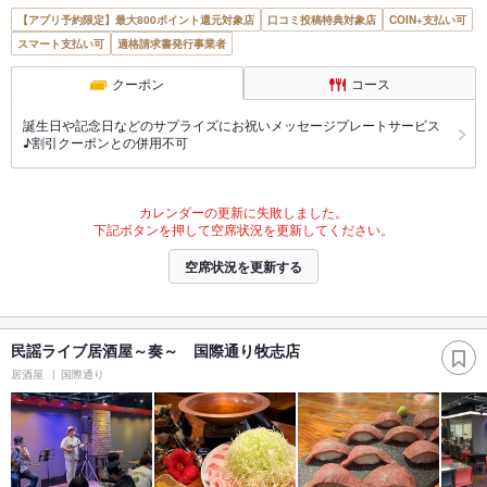
【アプリ予約限定】最大800ポイント還元対象店
口コミ投稿特典対象店
COIN+支払い可
スマート支払い可
適格請求書発行事業者
クーポン
コース
誕生日や記念日などのサプライズにお祝いメッセージプレートサービス
♪割引クーポンとの併用不可
カレンダーの更新に失敗しました。
下記ボタンを押して空席状況を更新してください。
空席状況を更新する
民謡ライブ居酒屋～奏～ 国際通り牧志店
居酒屋
国際通り