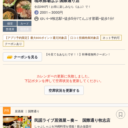
琉球酒場はぶ 国際通り店
全品390円！お得に楽しみなら《はぶ》で！
2001～3000円
ゆいﾚｰﾙ牧志駅~徒歩5分!/てんぶす那覇~徒歩1分!
個室
カード
禁煙席
喫煙席
【アプリ予約限定】最大800ポイント還元対象店
口コミ投稿特典対象店
ネット予約可
クーポンあり
【今見てるあなたです！！】幹事様無料クーポン！
クーポンを見る
カレンダーの更新に失敗しました。
下記ボタンを押して空席状況を更新してください。
空席状況を更新する
PR
居酒屋
国際通り
民謡ライブ居酒屋～奏～ 国際通り牧志店
しゃぶしゃぶ＆沖縄料理を堪能！飲み放題付