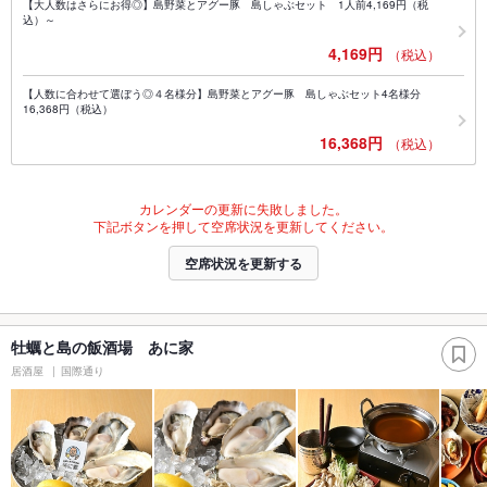
【大人数はさらにお得◎】島野菜とアグー豚 島しゃぶセット 1人前4,169円（税
込）～
4,169円
（税込）
【人数に合わせて選ぼう◎４名様分】島野菜とアグー豚 島しゃぶセット4名様分
16,368円（税込）
16,368円
（税込）
カレンダーの更新に失敗しました。
下記ボタンを押して空席状況を更新してください。
空席状況を更新する
牡蠣と島の飯酒場 あに家
居酒屋
国際通り