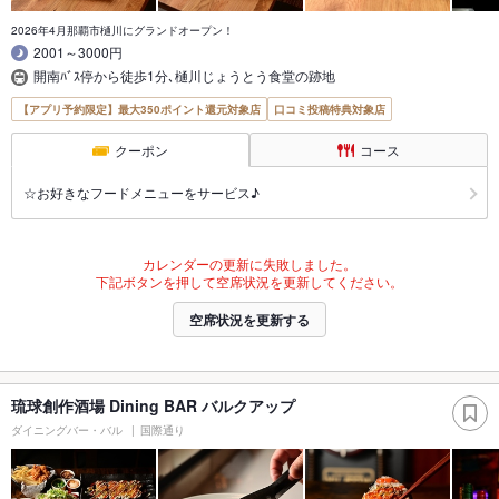
2026年4月那覇市樋川にグランドオープン！
2001～3000円
開南ﾊﾞｽ停から徒歩1分､樋川じょうとう食堂の跡地
【アプリ予約限定】最大350ポイント還元対象店
口コミ投稿特典対象店
クーポン
コース
☆お好きなフードメニューをサービス♪
カレンダーの更新に失敗しました。
下記ボタンを押して空席状況を更新してください。
空席状況を更新する
琉球創作酒場 Dining BAR バルクアップ
ダイニングバー・バル
国際通り