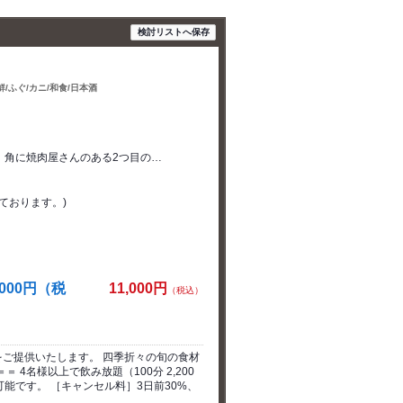
検討リストへ保存
鮮/ふぐ/カニ/和食/日本酒
し、角に焼肉屋さんのある2つ目の…
ております。)
00円（税
11,000円
（税込）
ご提供いたします。 四季折々の旬の食材
 4名様以上で飲み放題（100分 2,200
可能です。 ［キャンセル料］3日前30%、