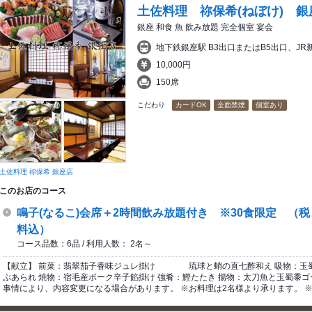
土佐料理 祢保希(ねぼけ) 銀
銀座 和食 魚 飲み放題 完全個室 宴会
地下鉄銀座駅 B3出口またはB5出口、J
10,000円
150席
こだわり
カードOK
全面禁煙
個室あり
土佐料理 祢保希 銀座店
このお店のコース
鳴子(なるこ)会席＋2時間飲み放題付き ※30食限定 （
料込）
コース品数：6品 / 利用人数： 2名～
【献立】 前菜：翡翠茄子香味ジュレ掛け 琉球と蛸の直七酢和え 吸物
ぶあられ 焼物：宿毛産ポーク辛子餡掛け 強肴：鰹たたき 揚物：太刀魚と玉蜀黍ゴ
事情により、内容変更になる場合があります。 ※お料理は2名様より承ります。 