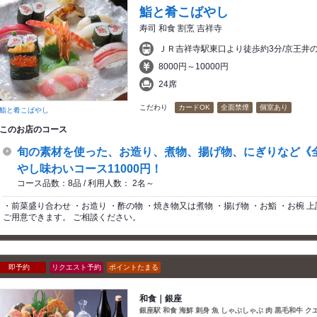
鮨と肴こばやし
寿司 和食 割烹 吉祥寺
ＪＲ吉祥寺駅東口より徒歩約3分/京王井の
8000円～10000円
24席
こだわり
カードOK
全面禁煙
個室あり
鮨と肴こばやし
このお店のコース
旬の素材を使った、お造り、煮物、揚げ物、にぎりなど《
やし味わいコース11000円！
コース品数：8品 / 利用人数： 2名～
・前菜盛り合わせ ・お造り ・酢の物 ・焼き物又は煮物 ・揚げ物 ・お鮨 ・お椀 
ご用意できます。 ご相談ください。
即予約
リクエスト予約
ポイントたまる
和食｜銀座
銀座駅 和食 海鮮 刺身 魚 しゃぶしゃぶ 肉 黒毛和牛 ク