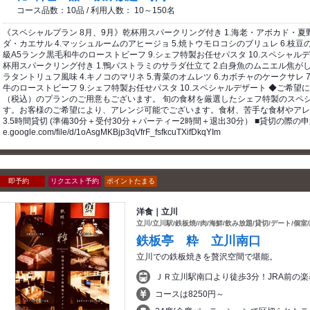
コース品数：10品 / 利用人数： 10～150名
《スペシャルプラン 8月、9月》乾杯用スパークリング付き 1.海老・アボカド・夏野
ダ・カエサル 4.マッシュルームのアヒージョ 5.焼トウモロコシのブリュレ 6.枝豆の
級A5ランク黒毛和牛のローストビーフ 9.シェフ特製お任せパスタ 10.スペシャル
杯用スパークリング付き 1.鴨パストラミのサラダ仕立て 2.白身魚のムニエル焦が
ラタントリュフ風味 4.キノコのマリネ 5.青菜のオムレツ 6.カボチャのケークサレ 
牛のローストビーフ 9.シェフ特製お任せパスタ 10.スペシャルデザート ◆ご希望に応じて1
（税込）のプランのご用意もございます。 旬の食材を厳選したシェフ特製のスペ
す。お客様のご希望により、アレンジ可能でございます。食材、苦手な食材やアレ
3.5時間貸切 (準備30分＋受付30分＋パーティー2時間＋退出30分） ■貸切の際の申込書は
e.google.com/file/d/1oAsgMKBjp3qVfrF_fsfkcuTXifDkqYIm
即予約
リクエスト予約
ポイントたまる
洋食｜立川
立川/立川駅/鉄板焼//肉/海鮮/飲み放題/貸切/デート/個室
鉄板亭 粋 立川南口
立川での鉄板焼きを贅沢空間で堪能。
ＪＲ立川駅南口より徒歩3分！JRA前の
コースは8250円～