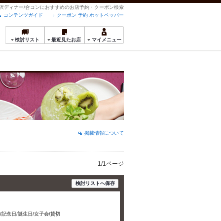
の贅沢ディナー/合コンにおすすめのお店予約・クーポン検索
コンテンツガイド
クーポン 予約 ホットペッパー
検討リスト
最近見たお店
マイメニュー
掲載情報について
1/1ページ
検討リストへ保存
/記念日/誕生日/女子会/貸切