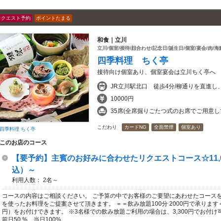
リクエスト予約
ポイントたまる
和食｜立川
立川/個室/接待/顔合わせ/記念日/誕生日/個室/宴会/肉/海
四季料理 ちく亭
接待向け個室あり、個室宴会は立川ちく亭へ
JR立川駅北口 徒歩4分/柳通りを直進
10000円
35席(全席掘りごたつ式のお席でご用意し
こだわり
カードNG
全面禁煙
個室あり
四季料理 ちく亭
このお店のコース
【要予約】主賓のお好みに合わせたリクエストコース☆11,0
込）～
利用人数： 2名～
コースの内容はご相談ください。 ご予算の中でお客様のご要望にあわせたコースを
を使ったお料理をご提案させて頂きます。 ＝＝飲み放題100分 2000円で承ります＝＝
円）をお付けできます。 ※3名様での飲み放題ご利用の場合は、3,300円でお付け
前日50 %、当日100%