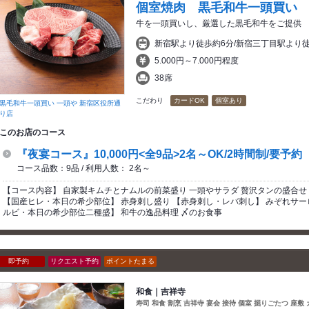
個室焼肉 黒毛和牛一頭買い
牛を一頭買いし、厳選した黒毛和牛をご提供
新宿駅より徒歩約6分/新宿三丁目駅より
5.000円～7.000円程度
38席
こだわり
カードOK
個室あり
黒毛和牛一頭買い 一頭や 新宿区役所通
り店
このお店のコース
『夜宴コース』10,000円<全9品>2名～OK/2時間制/要予約
コース品数：9品 / 利用人数： 2名～
【コース内容】 自家製キムチとナムルの前菜盛り 一頭やサラダ 贅沢タンの盛合せ
【国産ヒレ・本日の希少部位】 赤身刺し盛り 【赤身刺し・レバ刺し】 みぞれサー
ルビ・本日の希少部位二種盛】 和牛の逸品料理 〆のお食事
即予約
リクエスト予約
ポイントたまる
和食｜吉祥寺
寿司 和食 割烹 吉祥寺 宴会 接待 個室 掘りごたつ 座敷