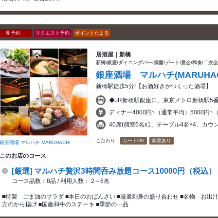
即予約
リクエスト予約
ポイントたまる
居酒屋｜新橋
新橋/銀座/ダイニングバー/個室/デート/宴会/和食/二次会
銀座酒場 マルハチ(MARUHAC
新橋駅徒歩5分!【お酒好きがつくった酒場】
◆JR新橋駅銀座口、東京メトロ新橋駅5
ディナー4000円~（通常平均）5000円
40席(個室6名x1、テーブル4名×4、カウン
こだわり
カードOK
個室あり
銀座酒場 マルハチ MARUHACHI
このお店のコース
[厳選] マルハチ贅沢3時間呑み放題コース10000円（税込）
コース品数：8品 / 利用人数： 2～6名
■特製 ごま油のサラダ ■本日のおばんざい ■厳選刺身の盛り合わせ ■名物 お出汁
方のから揚げ ■国産和牛のステーキ ■季節の一品