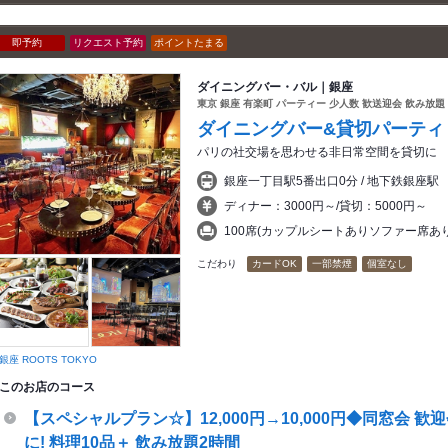
即予約
リクエスト予約
ポイントたまる
ダイニングバー・バル｜銀座
東京 銀座 有楽町 パーティー 少人数 歓送迎会 飲み放題
ダイニングバー&貸切パーティ 銀座
パリの社交場を思わせる非日常空間を貸切に
銀座一丁目駅5番出口0分 / 地下鉄銀座駅
ディナー：3000円～/貸切：5000円～
100席(カップルシートありソファー席あり
こだわり
カードOK
一部禁煙
個室なし
銀座 ROOTS TOKYO
このお店のコース
【スペシャルプラン☆】12,000円→10,000円◆同窓会 歓
に! 料理10品＋ 飲み放題2時間