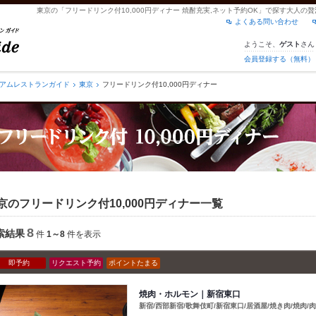
東京の「フリードリンク付10,000円ディナー 焼酎充実,ネット予約OK」で探す大人
よくある問い合わせ
ようこそ、
さん
ゲスト
会員登録する（無料）
アムレストランガイド
東京
フリードリンク付10,000円ディナー
京のフリードリンク付10,000円ディナー一覧
8
索結果
件
1～8
件を表示
即予約
リクエスト予約
ポイントたまる
焼肉・ホルモン｜新宿東口
新宿/西部新宿/歌舞伎町/新宿東口/居酒屋/焼き肉/焼肉/肉