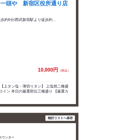
 一頭や 新宿区役所通り店
徒歩約6分/西武新宿駅より徒歩約…
10,000円
（税込）
 【上タン塩・薄切りタン】 上塩焼二種盛
ロイン 本日の厳選部位三種盛り 【厳選カ
検討リストへ保存
 カウンター