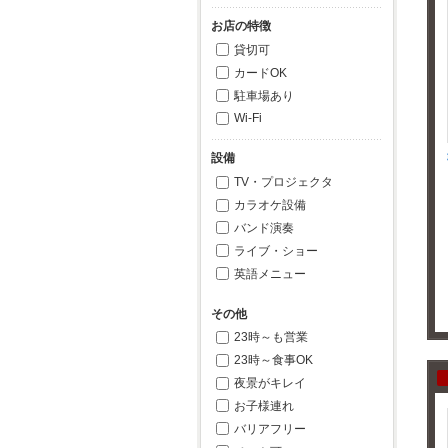
お店の特徴
貸切可
カードOK
駐車場あり
Wi-Fi
設備
TV・プロジェクタ
カラオケ設備
バンド演奏
ライブ・ショー
英語メニュー
その他
23時～も営業
23時～食事OK
夜景がキレイ
お子様連れ
バリアフリー