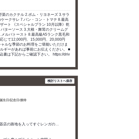
菜のカクテル 2.ポム・リヨネーズ 3.サラ
ケークサレ 7.パン・コン・トマテ 8.最高
デザート 《スペシャルプラン 10月以降》乾
しバターソース 3.大根・舞茸のクリームグ
7.メルバトースト 8.最高級A5ランク黒毛和
2,000円、15,000円、20,000円
シャルな季節のお料理をご堪能いただけま
ルギーがあれば事前にお伝えください。 ■
下記からご確認下さい。 https://driv
検討リストへ保存
/誕生日/記念日/接待
楽器店の路地を入ってすぐレンガの…