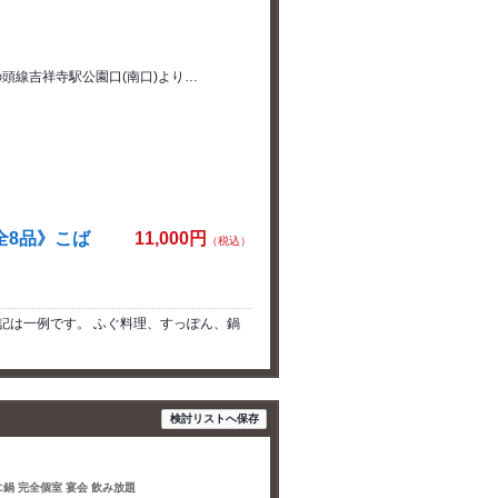
頭線吉祥寺駅公園口(南口)より…
全8品》こば
11,000円
（税込）
上記は一例です。 ふぐ料理、すっぽん、鍋
検討リストへ保存
エ鍋 完全個室 宴会 飲み放題