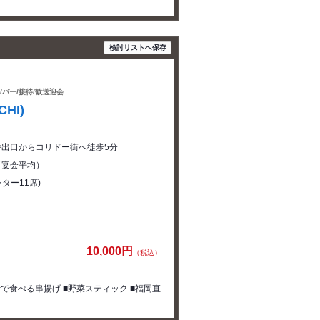
検討リストへ保存
/バー/接待/歓送迎会
HI)
番出口からコリドー街へ徒歩5分
~（宴会平均）
ター11席)
10,000円
（税込）
で食べる串揚げ ■野菜スティック ■福岡直