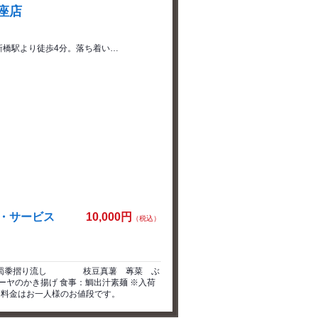
座店
R新橋駅より徒歩4分。落ち着い…
税・サービス
10,000円
（税込）
：玉蜀黍摺り流し 枝豆真薯 蓴菜 ぶ
ーヤのかき揚げ 食事：鯛出汁素麺 ※入荷
※料金はお一人様のお値段です。