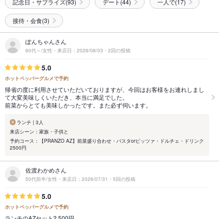
記念日・サプライズ(93)
デート(44)
一人で(17)
接待・会食(3)
ぽんちゃんさん
60代～/女性・来店日：2026/08/03・2回の投稿
5.0
ホットペッパーグルメで予約
帰省の度に利用させていただいておりますが、今回はお客様をお連れしまし
て大変美味しくいただき、本当に満足でした。
前菜からとても美味しかったです。また必ず伺います。
ランチ | 3人
来店シーン：家族・子供と
予約コース：【PRANZO AZ】前菜盛り合わせ・パスタorピッツァ・ドルチェ・ドリンク
2500円
佐渡わかめさん
50代前半/女性・来店日：2026/07/31・5回の投稿
5.0
ホットペッパーグルメで予約
ランチのAZセット2,500円。