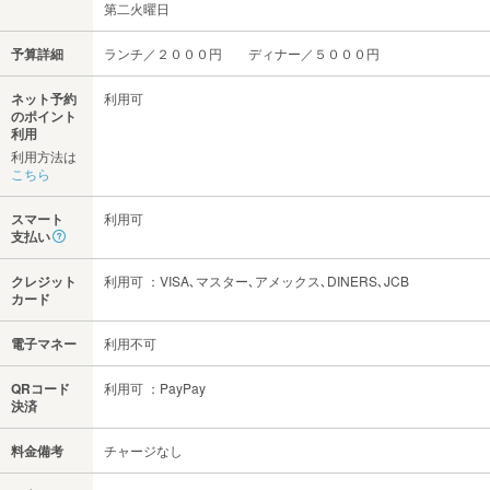
第二火曜日
予算詳細
ランチ／２０００円 ディナー／５０００円
ネット予約
利用可
のポイント
利用
利用方法は
こちら
スマート
利用可
支払い
クレジット
利用可 ：VISA､マスター､アメックス､DINERS､JCB
カード
電子マネー
利用不可
QRコード
利用可 ：PayPay
決済
料金備考
チャージなし