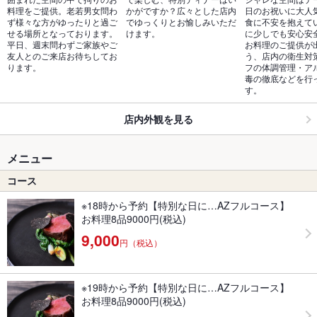
料理をご提供。老若男女問わ
かがですか？広々とした店内
日のお祝いに大人
ず様々な方がゆったりと過ご
でゆっくりとお愉しみいただ
食に不安を抱えて
せる場所となっております。
けます。
に少しでも安心安
平日、週末問わずご家族やご
お料理のご提供が
友人とのご来店お待ちしてお
う、店内の衛生対
ります。
フの体調管理・ア
毒の徹底などを行
す。
店内外観を見る
メニュー
コース
※18時から予約【特別な日に…AZフルコース】
お料理8品9000円(税込)
9,000
円（税込）
※19時から予約【特別な日に…AZフルコース】
お料理8品9000円(税込)