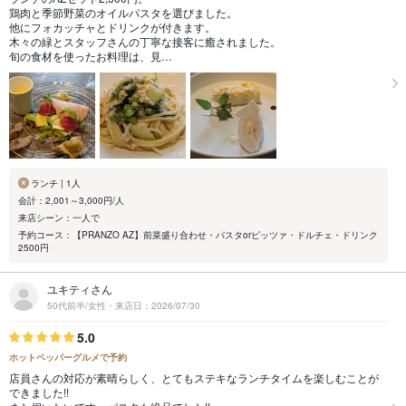
鶏肉と季節野菜のオイルパスタを選びました。
他にフォカッチャとドリンクが付きます。
木々の緑とスタッフさんの丁寧な接客に癒されました。
旬の食材を使ったお料理は、見…
ランチ | 1人
会計：2,001～3,000円/人
来店シーン：一人で
予約コース：【PRANZO AZ】前菜盛り合わせ・パスタorピッツァ・ドルチェ・ドリンク
2500円
ユキティさん
50代前半/女性・来店日：2026/07/30
5.0
ホットペッパーグルメで予約
店員さんの対応が素晴らしく、とてもステキなランチタイムを楽しむことが
できました!!