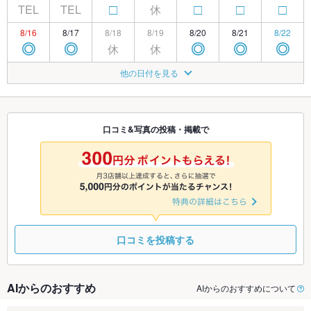
TEL
TEL
休
□
□
□
□
8/16
8/17
8/18
8/19
8/20
8/21
8/22
休
休
◎
◎
◎
◎
◎
8/23
8/24
8/25
8/26
8/27
8/28
8/29
他の日付を見る
休
◎
◎
◎
◎
◎
◎
8/30
8/31
9/1
9/2
9/3
9/4
9/5
休
◎
◎
◎
◎
◎
◎
口コミ&写真の投稿・掲載で
9/6
9/7
9/8
9/9
9/10
9/11
9/12
休
休
◎
◎
◎
◎
◎
口コミを投稿する
AIからのおすすめ
AIからのおすすめについて