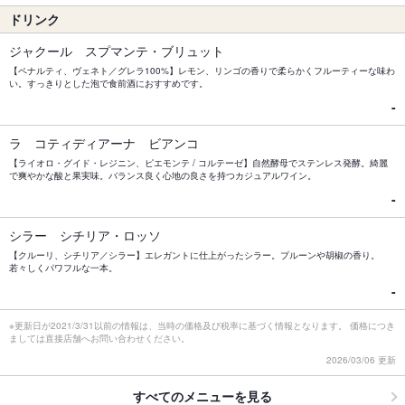
ドリンク
ジャクール スプマンテ・ブリュット
【ペナルティ、ヴェネト／グレラ100%】レモン、リンゴの香りで柔らかくフルーティーな味わ
い。すっきりとした泡で食前酒におすすめです。
-
ラ コティディアーナ ビアンコ
【ライオロ・グイド・レジニン、ピエモンテ / コルテーゼ】自然酵母でステンレス発酵。綺麗
で爽やかな酸と果実味。バランス良く心地の良さを持つカジュアルワイン。
-
シラー シチリア・ロッソ
【クルーリ、シチリア／シラー】エレガントに仕上がったシラー。プルーンや胡椒の香り。
若々しくパワフルな一本。
-
※更新日が2021/3/31以前の情報は、当時の価格及び税率に基づく情報となります。 価格につき
ましては直接店舗へお問い合わせください。
2026/03/06 更新
すべてのメニューを見る