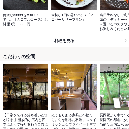
贅沢なdinnerをA alla Z
大切な1日の思い出に♪『ア
当日予約なしで利
で…。【ＡＺフルコース】お
ニバーサリープラン』
気の【ディナーセ
料理8品　8500円
～選べるパスタや
お楽しみください
料理を見る
こだわりの空間
【日常を忘れる落ち着いたひ
ぬくもりある家具と小物た
長岡駅から車で15分
と時を.】開放的な店内と四
ち。旬を彩るお料理。スタイ
長岡店の3階にあ
季によって移り変わる自然に
リッシュなプライベート空間
放的な店内は76席
囲まれた空間の中で拘りのお
で楽しむ、特別ディナーはい
シャレな空間はテ