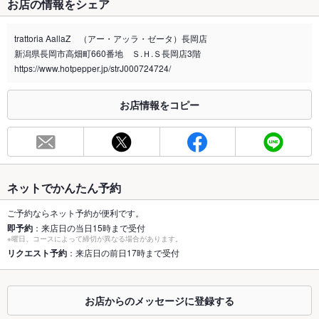
お店の情報をシェア
禁煙・喫煙
全席禁煙
trattoria AallaZ （アー・アッラ・ゼータ）長岡店
喫煙専用室
なし
新潟県長岡市高畑町660番地 Ｓ.Ｈ.Ｓ長岡店3階
https://www.hotpepper.jp/strJ000724724/
※2020年4月1日～受動喫煙対策に関する法律が施行されています。正しい情報はお店へお問い
合わせください。
お店情報をコピー
お席
総席数
20席(テーブル席を多数ご用意しております。76名まで着席頂
けます。)
最大宴会収
80人(着席で７６名 立食で１００名まで)
容人数
ネットでかんたん予約
個室
なし ：２階にあるオシャレなインテリアが魅力のhotelS.H.Sの
ご予約ならネット予約が便利です。
部屋をレンタルできます。別途料金がかかります。
即予約
：来店日の当日15時まで受付
※曜日、コースによって締切が異なる場合があります。
座敷
リクエスト予約
：来店日の前日17時まで受付
なし
掘りごたつ
なし
お店からのメッセージに登録する
カウンター
なし