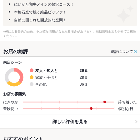
にいがた和牛メインの贅沢コース！
本格石窯で焼く絶品ピッツァ！
自然に囲まれた開放的な空間！
※AIによる要約のため、不正確な情報が含まれる場合があります。掲載情報全文と併せてご確認
ください。
お店の総評
総評について
来店シーン
友人・知人と
36％
家族・子供と
28％
その他
36％
お店の雰囲気
にぎやか
落ち着いた
普段使い
特別な日
詳しい評価を見る
おすすめポイント