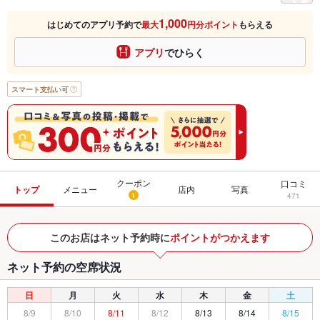
1,000
はじめてのアプリ予約で
最大
円分ポイント
もらえる
アプリ
でひらく
スマート支払い可
クーポン
口コミ
トップ
メニュー
店内
写真
1
471
このお店はネット予約時に
ポイントがつかえます
ネット予約の空席状況
日
月
火
水
木
金
土
8/9
8/10
8/11
8/12
8/13
8/14
8/15