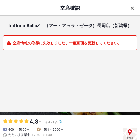
はじめてのアプリ予約で最大
1,000円分ポイントもらえる
空席確認
ダウンロード
アプリで開く
trattoria AallaZ （アー・アッラ・ゼータ）長岡店
（新潟県）
一覧
マイメニュー
空席情報の取得に失敗しました。一度画面を更新してください。
イタリアン・フレンチ | 長岡市その他 | 新潟県
trattoria AallaZ （アー・アッラ・ゼータ）長岡店
長岡産野菜を使用したイタリアンレストラン
4.8
471
口コミ
件
4001～5000円
1501～2000円
ただいま営業中
17:30～21:30