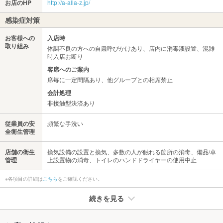
お店のHP
http://a-alla-z.jp/
感染症対策
お客様への
入店時
取り組み
体調不良の方への自粛呼びかけあり、店内に消毒液設置、混雑
時入店お断り
客席へのご案内
席毎に一定間隔あり、他グループとの相席禁止
会計処理
非接触型決済あり
従業員の安
頻繁な手洗い
全衛生管理
店舗の衛生
換気設備の設置と換気、多数の人が触れる箇所の消毒、備品/卓
管理
上設置物の消毒、トイレのハンドドライヤーの使用中止
※各項目の詳細は
こちら
をご確認ください。
続きを見る
たばこ