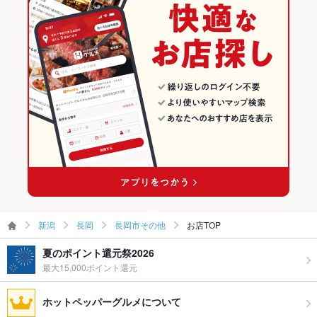
TV・プロジ
あり
ェクタ
長岡駅 × パスタ・ピザ
新潟 × パスタ・ピザ
長岡のイタリアン・フレンチランキング
その他設備
マイク、プロジェクター無料貸し出し。送迎バスをご希望の方
長岡のイタリアンランキング
はご手配いたします。
その他
飲み放題
あり ：2時間飲み放題は予約制となっています。
食べ放題
なし
お酒
カクテル充実、ワイン充実
お子様連れ
お子様連れOK ：お子様用メニューあり。ベビーベット、お子
様用椅子あります。店内が広いのでベビーカーも楽々。
新潟
長岡
長岡市その他
お店TOP
ウェディン
1.5次会、披露宴の相談は常勤の専属プランナーへ。お気軽にど
グパーティ
うぞ。
夏のポイント還元祭2026
ー二次会
最大15,000ポイント還元
お祝い・サ
可
プライズ対
ホットペッパーグルメについて
応