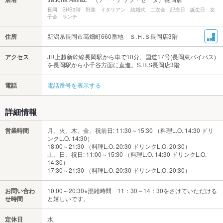
長岡 SHS3階 野菜 イタリアン 結婚式 二次会 記念日 誕生日 女
子会 ランチ
住所
新潟県長岡市高畑町660番地 Ｓ.Ｈ.Ｓ長岡店3階
アクセス
JR上越新幹線長岡駅から車で10分。国道17号(長岡東バイパス)
を長岡駅から小千谷方面に直進。S.H.S長岡店3階
電話
電話番号を表示する
詳細情報
営業時間
月、火、木、金、祝前日: 11:30～15:30 （料理L.O. 14:30 ドリ
ンクL.O. 14:30）
18:00～21:30 （料理L.O. 20:30 ドリンクL.O. 20:30）
土、日、祝日: 11:00～15:30 （料理L.O. 14:30 ドリンクL.O.
14:30）
17:30～21:30 （料理L.O. 20:30 ドリンクL.O. 20:30）
お問い合わ
10:00～20:30※混雑時間 11：30～14：30をさけていただける
せ時間
と嬉しいです。
定休日
水