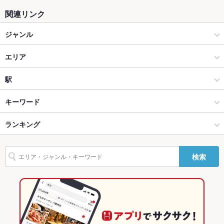
関連リンク
ソファー
なし
ジャンル
テラス席
なし
イタリアン・フレンチ
貸切
エリア
貸切不可 ：貸切は30名～70名まで。ウェディング・結婚式2次
会、歓送迎会、各種宴会、お問合わせ下さい。
イタリアン
長岡市その他
駅
夜景がきれ
あり
いなお席
パスタ・ピザ
長岡市その他 × イタリアン・フレンチ
長岡駅
キーワード
設備
長岡 × イタリアン・フレンチ
長岡市その他 × イタリアン
宮内駅
ランキング
エビ料理
魚料理
トリュフ
リゾット
鴨肉
パスタ
カルボナーラ
Wi-Fi
なし
ボロネーゼ
ニョッキ
ピザ
マルゲリータ
長岡 × イタリアン
長岡市その他 × パスタ・ピザ
新潟のグルメランキング
バリアフリ
あり ：裏口からのエレベーターをご利用頂くことでご不自由な
検索
ー
く3階の店舗までお越し頂けます。
長岡 × パスタ・ピザ
新潟
新潟のイタリアン・フレンチランキング
駐車場
あり ：60台分ご用意しております。国道17号「高畑南」より車
で1分、S.H.S長岡店3階です。
長岡駅 × イタリアン・フレンチ
新潟 × イタリアン・フレンチ
新潟のイタリアンランキング
バンド演奏
可
長岡駅 × イタリアン
新潟 × イタリアン
長岡のグルメランキング