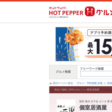
フリーワード検索
グルメ検索
前のページへ戻る
グルメ・予約情報 全国
高
高知で海鮮と和牛がおいしい個室居酒屋
個室 接待 女子会 カツオ 鰹
個室居酒屋