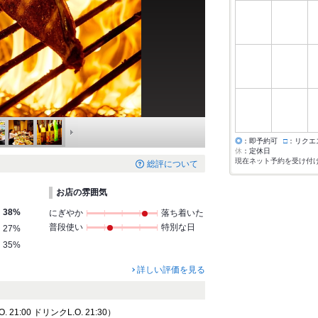
◎
：即予約可
□
：リクエ
休
：定休日
現在ネット予約を受け付
総評について
お店の雰囲気
38%
にぎやか
落ち着いた
普段使い
特別な日
27%
35%
詳しい評価を見る
21:00 ドリンクL.O. 21:30）