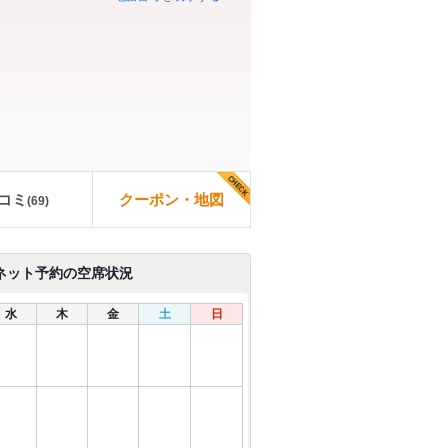
コミ
クーポン・地図
(
69
)
ネット予約の空席状況
水
木
金
土
日