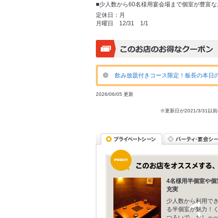
■少人数から60名様用宴会場まで個室が豊富な
定休日：
月
月曜日 12/31 1/1
飲み放題付きコース限定！板長の本日の
2026/06/05 更新
※更新日が2021/3/
4名様用半個室や個
充実
少人数から利用で
る半個室が魅力！
つろいで、おしゃ