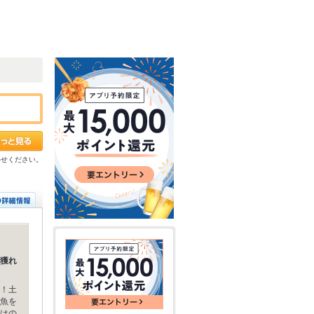
わせください。
獲れ
！土
魚を
はの