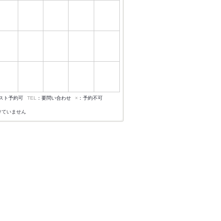
スト予約可
TEL
：要問い合わせ
×
：予約不可
けていません