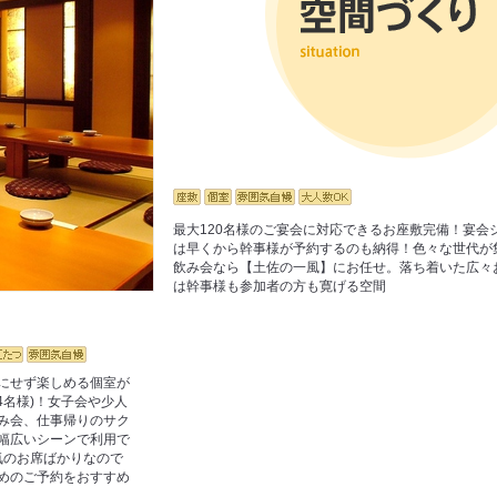
最大120名様のご宴会に対応できるお座敷完備！宴会
は早くから幹事様が予約するのも納得！色々な世代が
飲み会なら【土佐の一風】にお任せ。落ち着いた広々
は幹事様も参加者の方も寛げる空間
にせず楽しめる個室が
～4名様)！女子会や少人
み会、仕事帰りのサク
幅広いシーンで利用で
気のお席ばかりなので
めのご予約をおすすめ