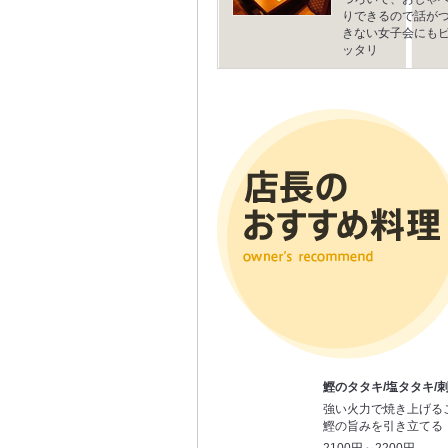
りできるので話が
きない女子会にも
ッタリ
鰹のタタキ/塩タタキ/
強い火力で焼き上げる
鰹の旨みを引き立てる
2100円～2200円