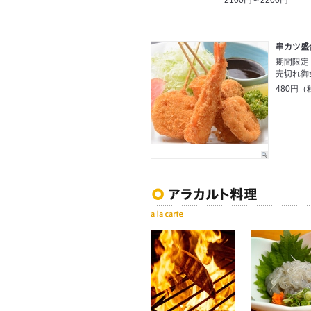
串カツ盛
期間限定
売切れ御
480円（