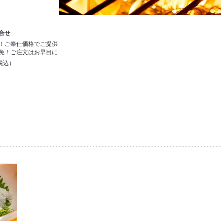
合せ
！ご奉仕価格でご提供
免！ご注文はお早目に
税込）