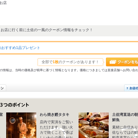
お店
お店に行く前に土佐の一風のクーポン情報をチェック！
おすすめ1品プレゼント
全部で
1枚
のクーポンがあります！
31以前の情報は、当時の価格及び税率に基づく情報となります。価格につきましては直接店舗へお問い合
室
わら焼き鰹タタキ
土佐湾直送の朝
鮮魚
店内で実演をご覧い
き
ただけます。強い火
素材に自信あり
く
カで焼くことで香ば
佐ならではの鮮
べ
しいわらの香りがお
料亭直営ならで