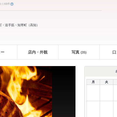
コミ69件
町・追手筋・知寄町
（
高知
）
ュー
店内・外観
写真
口
(35)
月
火