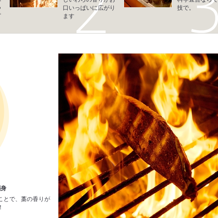
つ
口いっぱいに広がり
技で。
ピ
ます
刺身
ことで、藁の香りが
！