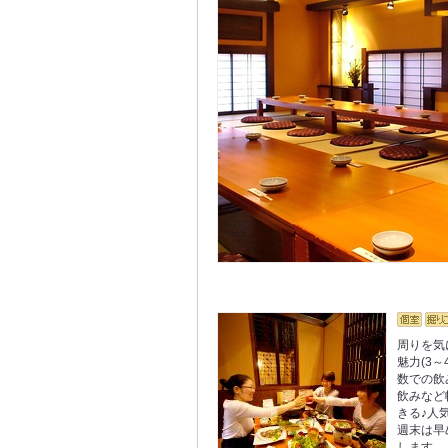
周りを気
魅力(3
数での飲
飲みなど
きる♪人
週末は早
します