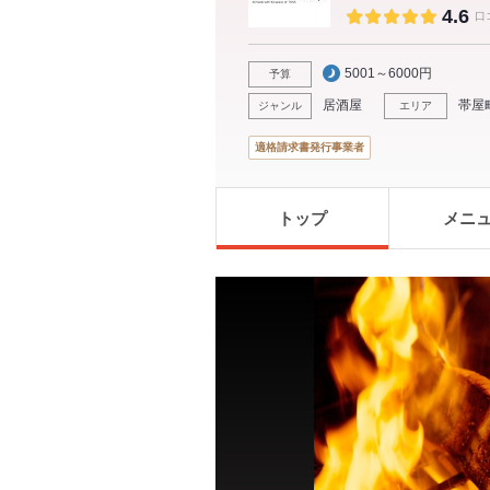
4.6
口
5001～6000円
予算
居酒屋
帯屋
ジャンル
エリア
適格請求書発行事業者
トップ
メニ