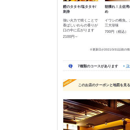
鰹のタタキ/塩タタキ/
朝獲れ！土佐湾
刺身
め
強い火力で焼くことで
イワシの稚魚。
香ばしいわらの香りが
三大珍味
口の中に広がります
700円（税込）
2100円～
※更新日が2021/3/31
コ
7種類のコースがあります
このお店のクーポンと地図を見