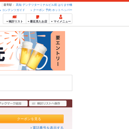
最寄駅：
高知
デンテツターミナルビル前
はりまや橋
コンテンツガイド
クーポン 予約 ホットペッパー
検討リスト
最近見たお店
マイメニュー
クーポンを見る
電話番号を表示する