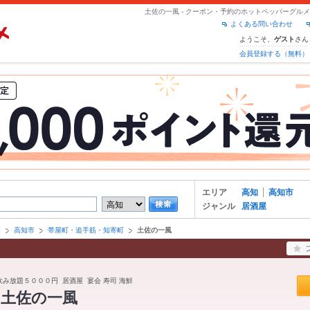
土佐の一風 - クーポン・予約のホットペッパーグルメ
よくある問い合わせ
ようこそ、
さん
ゲスト
会員登録する（無料）
エリア
高知
高知市
ジャンル
居酒屋
知
高知市
帯屋町・追手筋・知寄町
土佐の一風
 飲み放題５０００円 居酒屋 宴会 寿司 海鮮
 土佐の一風