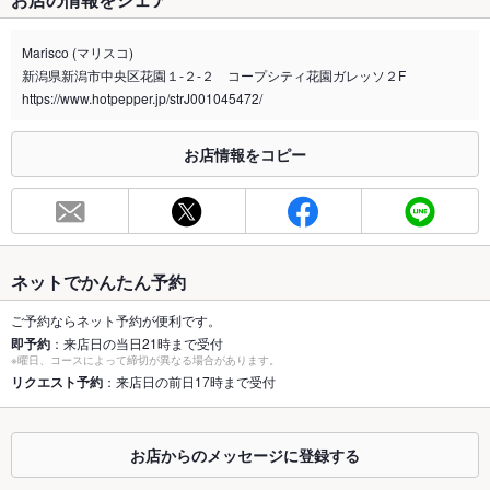
禁煙・喫煙
全席禁煙
全席禁煙です。
Marisco (マリスコ)
新潟県新潟市中央区花園１-２-２ コープシティ花園ガレッソ２F
喫煙専用室
なし
https://www.hotpepper.jp/strJ001045472/
※2020年4月1日～受動喫煙対策に関する法律が施行されています。正しい情報はお店へお問い
合わせください。
お店情報をコピー
お席
総席数
36席(テーブル席を中心にカウンタ―席、奥には個室風テーブル
席有り！)
最大宴会収
30人(最大収容人数30名！少人数～大人数までご利用頂けま
ネットでかんたん予約
容人数
す。)
ご予約ならネット予約が便利です。
個室
なし ：個室はありませんが、個室風のテーブル席がございま
即予約
：来店日の当日21時まで受付
す。
※曜日、コースによって締切が異なる場合があります。
リクエスト予約
：来店日の前日17時まで受付
座敷
なし ：座敷はありませんが、新鮮な牡蠣がガラスケースに並ぶ
カウンター前席はオススメです！
お店からのメッセージに登録する
掘りごたつ
なし ：掘りごたつはありませんが、カジュアルな店内にはテー
ブル席を中心にご用意しております。