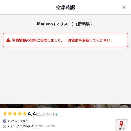
はじめてのアプリ予約で最大
1,000円分ポイントもらえる
空席確認
ダウンロード
アプリで開く
Marisco (マリスコ)
（新潟県）
一覧
マイメニュー
空席情報の取得に失敗しました。一度画面を更新してください。
ダイニングバー・バル | 新潟駅前 | 新潟県
Marisco (マリスコ)
8種の生牡蠣と本格スペイン料理の駅前バル
4.4
451
口コミ
件
4001～5000円
ただいま営業時間外
17:00～翌0:00