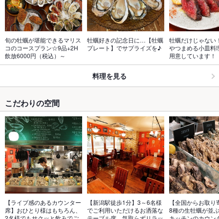
旬の牡蠣が堪能できるマリス
牡蠣好きの記念日に…【牡蠣
牡蠣だけじゃない
コのコースプラン☆9品+2H
プレート】でサプライズを♪
やつまめる小皿料
飲放6000円（税込）～
用意しています！
料理を見る
こだわりの空間
【ライブ感のあるカウンター
【新潟駅徒歩1分】3～6名様
【全国からお取り
席】おひとり様はもちろん、
でご利用いただけるお洒落な
8種の生牡蠣が並
2名様でもサクッと飲みでご
テーブル席。気取らずリラッ
キッチンのカウン