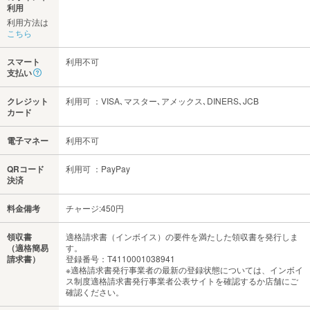
利用
利用方法は
こちら
スマート
利用不可
支払い
クレジット
利用可 ：VISA､マスター､アメックス､DINERS､JCB
カード
電子マネー
利用不可
QRコード
利用可 ：PayPay
決済
料金備考
チャージ:450円
領収書
適格請求書（インボイス）の要件を満たした領収書を発行しま
（適格簡易
す。
請求書）
登録番号：T4110001038941
※適格請求書発行事業者の最新の登録状態については、インボイ
ス制度適格請求書発行事業者公表サイトを確認するか店舗にご
確認ください。