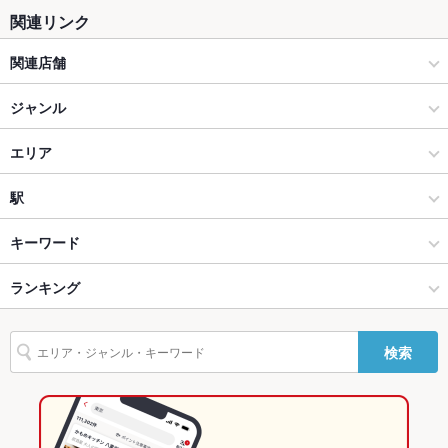
関連リンク
カウンター
あり ：お一人様でもお気軽にお越しください。
関連店舗
ソファー
なし ：.
旬魚酒菜 五郎 万代店
ジャンル
テラス席
なし ：.
貝楽酒場 たらふくうなり
ダイニングバー・バル
エリア
貸切
貸切可 ：貸切可能です。お気軽にお問合せください。
設備
焼肉バル 焼NIQ(やきにっく)
スペインバル・イタリアンバール
新潟駅前
駅
Wi-Fi
あり
薪焼きイタリアンFIREPIT
新潟駅・万代・古町周辺 × ダイニングバー・バル
新潟駅前 × ダイニングバー・バル
越後石山駅
キーワード
バリアフリ
あり ：お手伝いが必要な方はお気軽にお声掛けください！
ー
新潟駅・万代・古町周辺 × スペインバル・イタリアンバール
新潟駅前 × スペインバル・イタリアンバール
新潟駅
ランキング
カキ料理・オイスター
カニ料理
フライドポテト
チョリソー
レバー
シーフード
バーニャカウダ
トリュフ
パテ
パスタ
ジェノベーゼ
駐車場
なし ：提携駐車場はありませんが、駅チカなので電車やコイン
新潟駅 × ダイニングバー・バル
新潟
白山駅
新潟のグルメランキング
パーキングをご利用ください。
検索
パクチー
ケーキ
デザート
アヒージョ
パエリア
チーズケーキ
新潟駅 × スペインバル・イタリアンバール
新潟 × ダイニングバー・バル
新潟のダイニングバー・バルランキング
その他設備
牡蠣の種類に迷った時はお任せ下さい！
その他
新潟 × スペインバル・イタリアンバール
新潟のスペインバル・イタリアンバールランキング