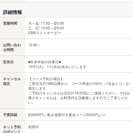
詳細情報
営業時間
月～金: 17:00～翌0:00
土、日: 15:00～翌0:00
23時ラストオーダー
お問い合わ
13:00～
せ時間
定休日
■年末年始の休業日■
12/31(火)、1/1(水)お休みいたします
キャンセル
【コース予約の場合】
規定
ご来店当日16時以降から、コース料金の100%（1名あたり）が
発生します。
ご予約のキャンセルは当日の16:00迄にご連絡ください。それ以
降のキャンセルは、お料理代を頂戴致しますのでご了承くださ
い。
予算詳細
約4000円／飲み放題付き宴会コース5500円より
ネット予約
利用可
のポイント