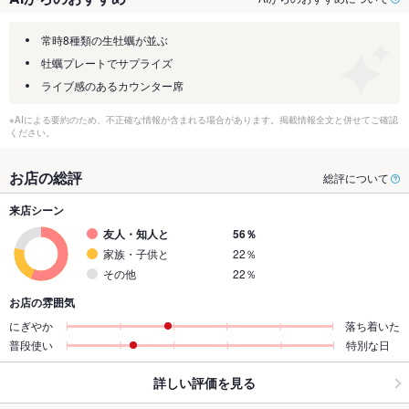
常時8種類の生牡蠣が並ぶ
牡蠣プレートでサプライズ
ライブ感のあるカウンター席
※AIによる要約のため、不正確な情報が含まれる場合があります。掲載情報全文と併せてご確認
ください。
お店の総評
総評について
来店シーン
友人・知人と
56％
家族・子供と
22％
その他
22％
お店の雰囲気
にぎやか
落ち着いた
普段使い
特別な日
詳しい評価を見る