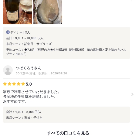
ディナー | 2人
会計：9,001～10,000円/人
来店シーン：記念日・サプライズ
予約コース：◆7.8月【料理のみ★生牡蠣2種+焼牡蠣3種】 旬の真牡蠣と夏を味わうバル
プラン 4000円
つばくろうさん
50代前半/男性・投稿日：2026/07/20
5.0
家族で利用させていただきました。
各産地の生牡蠣を堪能しました。
おすすめです。
会計：4,001～5,000円/人
来店シーン：家族・子供と
すべての口コミを見る