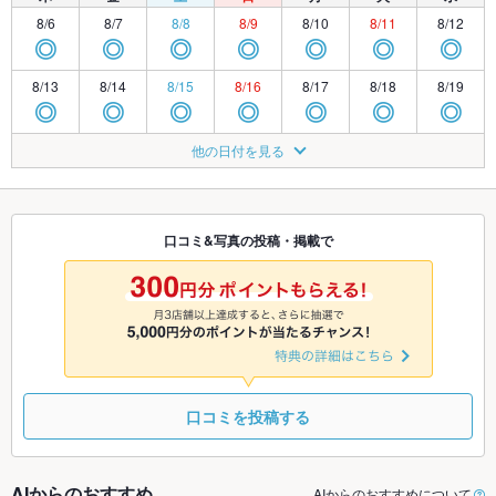
8/6
8/7
8/8
8/9
8/10
8/11
8/12
◎
◎
◎
◎
◎
◎
◎
8/13
8/14
8/15
8/16
8/17
8/18
8/19
◎
◎
◎
◎
◎
◎
◎
8/20
8/21
8/22
8/23
8/24
8/25
8/26
他の日付を見る
◎
◎
◎
◎
◎
◎
◎
8/27
8/28
8/29
8/30
8/31
9/1
9/2
◎
◎
◎
◎
◎
◎
◎
口コミ&写真の投稿・掲載で
9/3
9/4
9/5
9/6
9/7
9/8
9/9
◎
◎
◎
◎
◎
◎
◎
口コミを投稿する
AIからのおすすめ
AIからのおすすめについて