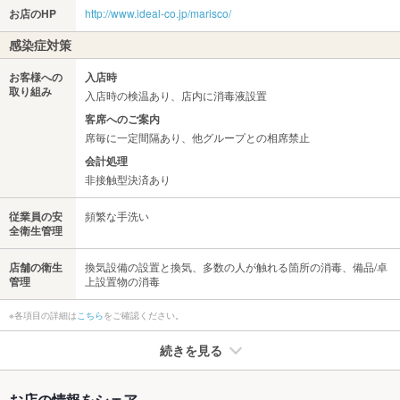
お店のHP
http://www.ideal-co.jp/marisco/
感染症対策
お客様への
入店時
取り組み
入店時の検温あり、店内に消毒液設置
客席へのご案内
席毎に一定間隔あり、他グループとの相席禁止
会計処理
非接触型決済あり
従業員の安
頻繁な手洗い
全衛生管理
店舗の衛生
換気設備の設置と換気、多数の人が触れる箇所の消毒、備品/卓
管理
上設置物の消毒
※各項目の詳細は
こちら
をご確認ください。
続きを見る
たばこ
お店の情報をシェア