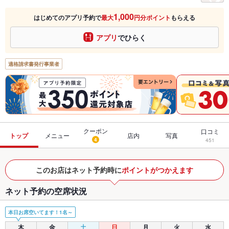
1,000
はじめてのアプリ予約で
最大
円分ポイント
もらえる
アプリ
でひらく
適格請求書発行事業者
クーポン
口コミ
トップ
メニュー
店内
写真
4
451
このお店はネット予約時に
ポイントがつかえます
ネット予約の空席状況
本日お席空いてます！1名～
木
金
土
日
月
火
水