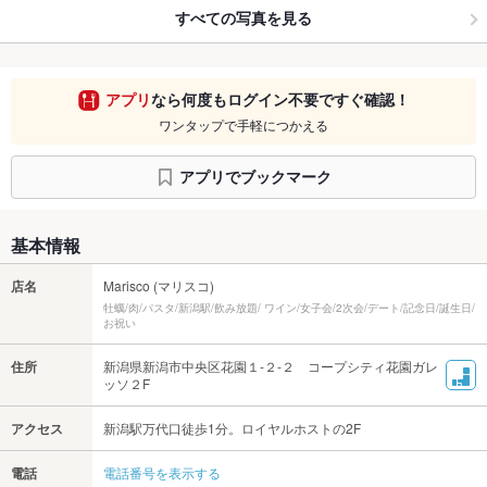
すべての写真を見る
アプリ
なら何度もログイン不要ですぐ確認！
ワンタップで手軽につかえる
アプリでブックマーク
基本情報
店名
Marisco (マリスコ)
牡蠣/肉/パスタ/新潟駅/飲み放題/ ワイン/女子会/2次会/デート/記念日/誕生日/
お祝い
住所
新潟県新潟市中央区花園１-２-２ コープシティ花園ガレ
ッソ２F
アクセス
新潟駅万代口徒歩1分。ロイヤルホストの2F
電話
電話番号を表示する