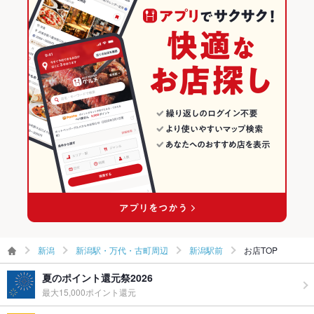
飲み放題
あり ：飲み放題が付いた各種コースをご用意しております。
新潟駅・万代・古町周辺のグルメランキング
食べ放題
なし ：食べ放題はありませんが、様々な新鮮牡蠣を食べられ
る、生牡蠣好きにはたまらないお店♪
新潟駅・万代・古町周辺のダイニングバー・バルランキング
お酒
カクテル充実、ワイン充実
新潟駅・万代・古町周辺のスペインバル・イタリアンバールラン
キング
お子様連れ
お子様連れ歓迎 ：お子様連れ歓迎★ご家族揃って様々な産地の
牡蠣の食べ比べをしてみては…★
新潟駅前のグルメランキング
ウェディン
.
新潟駅前のダイニングバー・バルランキング
グパーティ
ー二次会
新潟駅前のスペインバル・イタリアンバールランキング
お祝い・サ
可
プライズ対
応
備考
・金,土,祝前日はお席のご利用を2時間とさせて頂きます。(曜日
新潟
新潟駅・万代・古町周辺
新潟駅前
お店TOP
問わず混雑時にも適応する場合がございます)
夏のポイント還元祭2026
最大15,000ポイント還元