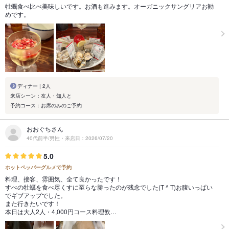
牡蠣食べ比べ美味しいです。お酒も進みます。オーガニックサングリアお勧
めです。
ディナー | 2人
来店シーン：友人・知人と
予約コース：お席のみのご予約
おおぐちさん
40代前半/男性・来店日：2026/07/20
5.0
ホットペッパーグルメで予約
料理、接客、雰囲気、全て良かったです！
すべの牡蠣を食べ尽くすに至らな勝ったのが残念でした(T ^ T)お腹いっぱい
でギブアップでした。
また行きたいです！
本日は大人2人・4,000円コース料理飲…