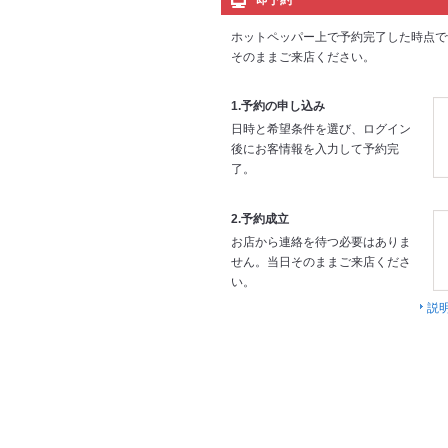
即予約
ホットペッパー上で予約完了した時点で
そのままご来店ください。
1.予約の申し込み
日時と希望条件を選び、ログイン
後にお客情報を入力して予約完
了。
2.予約成立
お店から連絡を待つ必要はありま
せん。当日そのままご来店くださ
い。
説