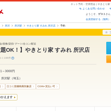
ネット予約・空席照会 | やきとり家
よくある問い合わせ
ようこそ、
さん
ゲスト
会員登録する（無料）
玉
所沢
所沢駅
やきとり家 すみれ 所沢店
予約
/座敷/貸切/ デート/合コン/駅近
題OK！】やきとり家 すみれ 所沢店
コミ196件
01～3000円
所沢駅
（
埼玉
）
店
口コミ投稿特典対象店
COIN+支払い可
つかえます