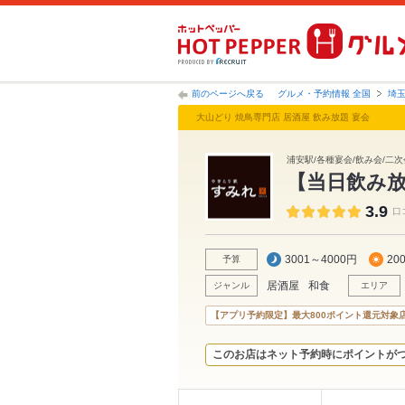
前のページへ戻る
グルメ・予約情報 全国
埼
大山どり 焼鳥専門店 居酒屋 飲み放題 宴会
浦安駅/各種宴会/飲み会/二次会
【当日飲み放
3.9
口
3001～4000円
20
予算
居酒屋
和食
ジャンル
エリア
【アプリ予約限定】最大800ポイント還元対象
このお店はネット予約時にポイントが