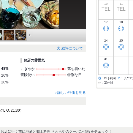
10
11
TEL
TEL
17
18
◎
◎
24
25
◎
◎
総評について
31
お店の雰囲気
◎
48%
にぎやか
落ち着いた
普段使い
特別な日
26%
◎
：即予約可
□
：リクエ
26%
休
：定休日
詳しい評価を見る
クL.O. 21:30）
お店に行く前に地酒と郷土料理 さわらやのクーポン情報をチェック！