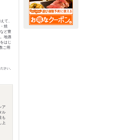
加えて、
ル・焼
酒など豊
す。地酒
りをはじ
多数ご用
ください。
レア
タル
性も
し上