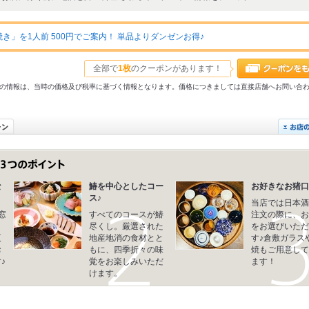
」を1人前 500円でご案内！ 単品よりダンゼンお得♪
全部で
1枚
のクーポンがあります！
31以前の情報は、当時の価格及び税率に基づく情報となります。価格につきましては直接店舗へお問い合
な
鰆を中心としたコー
お好きなお猪口
ス♪
当店では日本酒
窓
すべてのコースが鰆
注文の際に、お
と
尽くし。厳選された
をお選びいただ
夜
地産地消の食材とと
す♪倉敷ガラス
お
もに、四季折々の味
焼もご用意して
♪
覚をお楽しみいただ
ます！
けます。