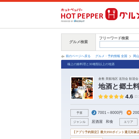
フリーワード検索
グルメ検索
前のページへ戻る
グルメ・予約情報 全国
岡
極上の鰆料理と30種類以上の地酒
倉敷 美観地区 送別会 歓迎会 
地酒と郷土
4.6
口
7001～8000円
20
予算
居酒屋
和食
ジャンル
エリア
【アプリ予約限定】最大350ポイント還元対象