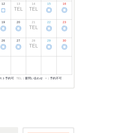
12
13
14
15
16
TEL
TEL
□
◎
◎
19
20
21
22
23
TEL
◎
◎
◎
◎
26
27
28
29
30
TEL
◎
◎
◎
◎
スト予約可
TEL
：要問い合わせ
×
：予約不可