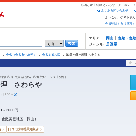
地酒と郷土料理 さわらや - クーポン
よくある問い合わせ
ようこそ、
さん
ゲスト
会員登録する（無料）
エリア
岡山
倉敷（倉敷
ジャンル
居酒屋
山
倉敷（倉敷市中心部）
倉敷美観地区
地酒と郷土料理 さわらや
地酒 和食 お魚 鍋 接待 和食 祝い ランチ 記念日
料理 さわらや
コミ238件
01～3000円
倉敷美観地区
（
岡山
）
店
口コミ投稿特典対象店