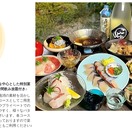
を中心とした特別宴
時間飲み放題付き♪
地消の素材を活かし
コースとしてご用意
やプライベートでの
やすく、様々なパタ
ざいます。各コース
っておりますので楽
ともご利用ください♪