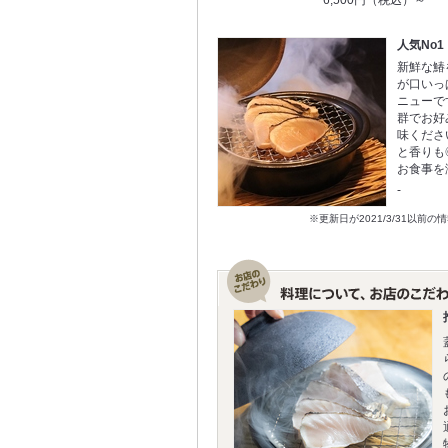
人気No
新鮮な鰆
が口いっ
ニューで
群でお好
味くださ
と香りも
お食事を
‐
※更新日が2021/3/31