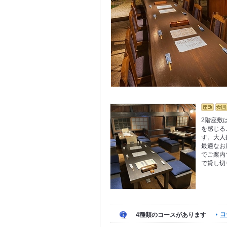
2階座敷
を感じる
す。大人
最適なお
でご案内
で貸し切
コ
4種類のコースがあります