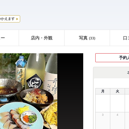
つかえます
ュー
店内・外観
写真
口
(33)
予約
月
火
3
4