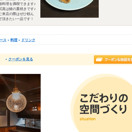
鰆料理を満喫できます♪
写真は鰆の藁焼きです♪
ご来店の際はぜひ頼ん
で頂きたい一品です！
ース
料理
ドリンク
クーポンを見る
る