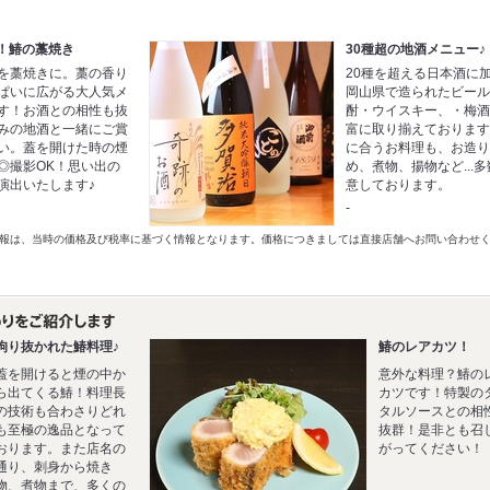
1！鰆の藁焼き
30種超の地酒メニュー♪
を藁焼きに。藁の香り
20種を超える日本酒に
ぱいに広がる大人気メ
岡山県で造られたビー
す！お酒との相性も抜
酎・ウイスキー、・梅
みの地酒と一緒にご賞
富に取り揃えておりま
い。蓋を開けた時の煙
に合うお料理も、お造
◎撮影OK！思い出の
め、煮物、揚物など...
演出いたします♪
意しております。
‐
以前の情報は、当時の価格及び税率に基づく情報となります。価格につきましては直接店舗へお問い合わせ
拘り抜かれた鰆料理♪
鰆のレアカツ！
蓋を開けると煙の中か
意外な料理？鰆の
ら出てくる鰆！料理長
カツです！特製の
の技術も合わさりどれ
タルソースとの相
も至極の逸品となって
抜群！是非とも召
おります。また店名の
がってください！
通り、刺身から焼き
物、煮物まで、多くの