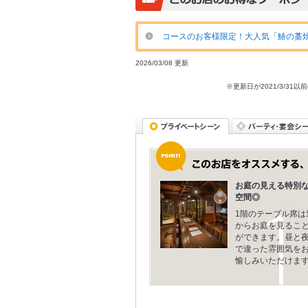
コースのお客様限定！大人気「鰆の藁焼き
2026/03/08 更新
※更新日が2021/3/
お庭の見える特別
空間◎
1階のテーブル席は
からお庭を見るこ
ができます。昼と
で違った雰囲気を
愉しみいただけます