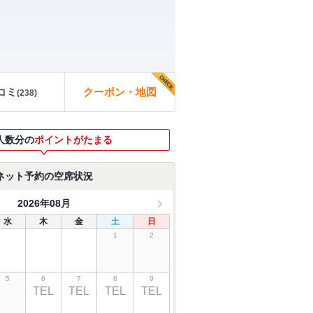
コミ
クーポン・地図
(
238
)
人数分の
ポイントがたまる
ネット予約の空席状況
2026年08月
水
木
金
土
日
1
2
5
6
7
8
9
TEL
TEL
TEL
TEL