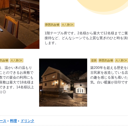
1階テーブル席です。2名様から最大で12名様までご
接待など、どんなシーンでも上質な寛ぎのひと時を演
します。
は、温かい木の温もり
築200年を超える歴史
ことのできるお座敷で
古民家を改造している
数での宴会の利用にも
の趣を感じる落ち着い
座敷は最大で18名様ま
気。白い暖簾が目印です
できます。14名様以上
り◎
ース
料理
ドリンク