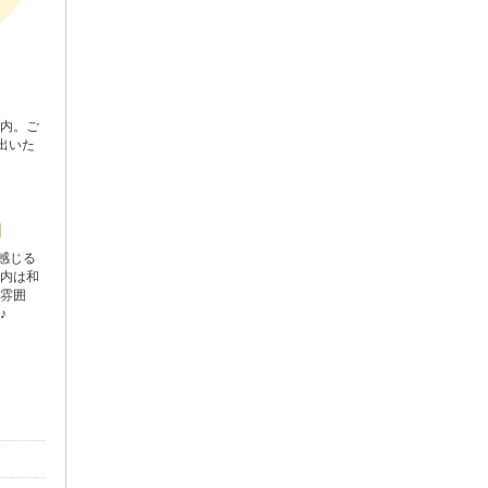
案内。ご
出いた
を感じる
店内は和
た雰囲
♪