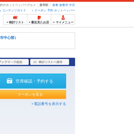
・予約のホットペッパーグルメ
最寄駅：
倉敷
倉敷市
中庄
コンテンツガイド
クーポン 予約 ホットペッパー
検討リスト
最近見たお店
マイメニュー
市中心部）
空席確認・予約する
クーポンを見る
電話番号を表示する