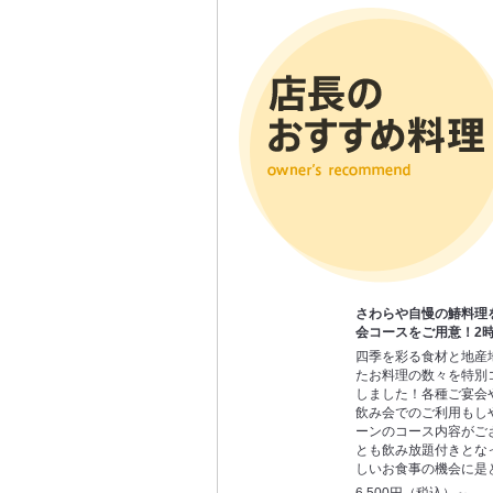
さわらや自慢の鰆料理
会コースをご用意！2
四季を彩る食材と地産
たお料理の数々を特別
しました！各種ご宴会
飲み会でのご利用もし
ーンのコース内容がご
とも飲み放題付きとな
しいお食事の機会に是
6,500円（税込）～