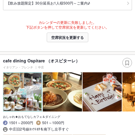
【飲み放題限定】30分延長お1人様500円～ご案内♪
カレンダーの更新に失敗しました。
下記ボタンを押して空席状況を更新してください。
空席状況を更新する
cafe dining Ospitare （オスピターレ）
イタリアン・フレンチ
中庄
おしゃれ★おもてなしカフェ＆ダイニング
1501～2000円
501～1000円
中庄旧2号線ﾈｯﾂﾄﾖﾀを南下し左手すぐ