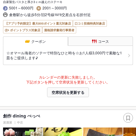
自家製生パスタと厚さ3ｃｍ越えのステーキ
5001～6000円
2001～3000円
倉敷駅から徒歩5分/旧2号線ﾏﾙﾅｶ交差点を右折付近
【アプリ予約限定】最大800ポイント還元対象店
口コミ投稿特典対象店
ポイントプラス対象店
適格請求書発行事業者
クーポン
コース
☆オマール海老のソテーで特別なひと時を☆お1人様3,000円で素敵な1
皿をご提供します♪
カレンダーの更新に失敗しました。
下記ボタンを押して空席状況を更新してください。
空席状況を更新する
創作 dining ぺっぺ
居酒屋
中庄