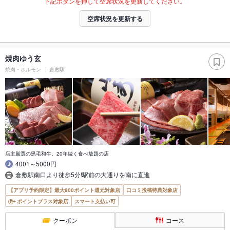
下記ボタンを押して空席状況を更新してください。
空席状況を更新する
焼肉ゆう玄
焼肉・ホルモン
倉敷駅
店主厳選の黒毛和牛。20年続く食べ放題の店
4001～5000円
倉敷駅南口より徒歩5分!駅前の大通りを南に直進
【アプリ予約限定】最大800ポイント還元対象店
口コミ投稿特典対象店
ポイントプラス対象店
スマート支払い可
クーポン
コース