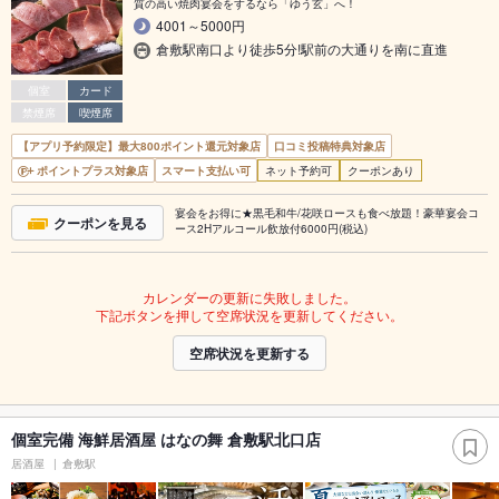
質の高い焼肉宴会をするなら「ゆう玄」へ！
4001～5000円
倉敷駅南口より徒歩5分!駅前の大通りを南に直進
個室
カード
禁煙席
喫煙席
【アプリ予約限定】最大800ポイント還元対象店
口コミ投稿特典対象店
ポイントプラス対象店
スマート支払い可
ネット予約可
クーポンあり
宴会をお得に★黒毛和牛/花咲ロースも食べ放題！豪華宴会コ
クーポンを見る
ース2Hアルコール飲放付6000円(税込)
カレンダーの更新に失敗しました。
下記ボタンを押して空席状況を更新してください。
空席状況を更新する
個室完備 海鮮居酒屋 はなの舞 倉敷駅北口店
居酒屋
倉敷駅