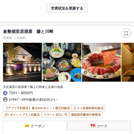
空席状況を更新する
倉敷個室居酒屋 藤と川蝉
居酒屋
倉敷駅
完全個室の居酒屋で極上の和食と全国の地酒
7001～8000円
ﾛｲﾔﾙﾊﾟｰｸﾎﾃﾙ倉敷の斜め向かい
【アプリ予約限定】最大800ポイント還元対象店
口コミ投稿特典対象店
ポイントプラス対象店
スマート支払い可
適格請求書発行事業者
クーポン
コース