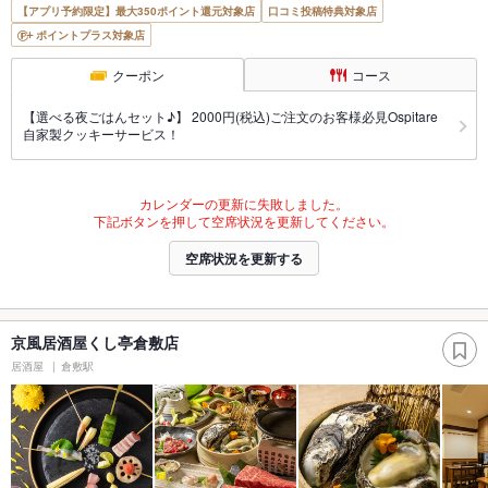
【アプリ予約限定】最大350ポイント還元対象店
口コミ投稿特典対象店
ポイントプラス対象店
クーポン
コース
【選べる夜ごはんセット♪】 2000円(税込)ご注文のお客様必見Ospitare
自家製クッキーサービス！
カレンダーの更新に失敗しました。
下記ボタンを押して空席状況を更新してください。
空席状況を更新する
京風居酒屋くし亭倉敷店
居酒屋
倉敷駅