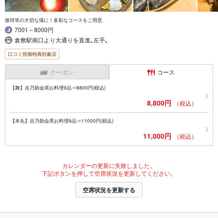
接待等の大切な場に！多彩なコースをご用意
7001～8000円
倉敷駅南口より大通りを直進｡左手｡
口コミ投稿特典対象店
クーポン
コース
【舞】吉乃助会席お料理9品⇒8800円(税込)
8,800円
（税込）
【本丸】吉乃助会席お料理9品⇒11000円(税込)
11,000円
（税込）
カレンダーの更新に失敗しました。
下記ボタンを押して空席状況を更新してください。
空席状況を更新する