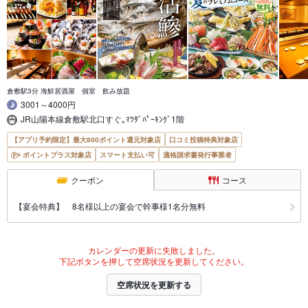
倉敷駅3分 海鮮居酒屋 個室 飲み放題
3001～4000円
JR山陽本線倉敷駅北口すぐ｡ﾏﾂﾀﾞﾊﾟｰｷﾝｸﾞ1階
【アプリ予約限定】最大800ポイント還元対象店
口コミ投稿特典対象店
ポイントプラス対象店
スマート支払い可
適格請求書発行事業者
クーポン
コース
【宴会特典】 8名様以上の宴会で幹事様1名分無料
カレンダーの更新に失敗しました。
下記ボタンを押して空席状況を更新してください。
空席状況を更新する