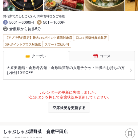
隠れ家で楽しむこだわりの和食料理をご堪能
5001～6000円
501～1000円
倉敷駅から徒歩5分
【アプリ予約限定】最大350ポイント還元対象店
口コミ投稿特典対象店
ポイントプラス対象店
スマート支払い可
クーポン
コース
大原美術館・倉敷考古館・倉敷民芸館の入場チケット半券のお持ちの方
お会計10％OFF
カレンダーの更新に失敗しました。
下記ボタンを押して空席状況を更新してください。
空席状況を更新する
しゃぶしゃぶ温野菜 倉敷平田店