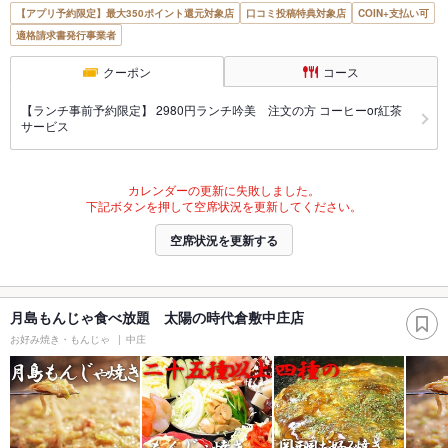
【アプリ予約限定】最大350ポイント還元対象店
口コミ投稿特典対象店
COIN+支払い可
適格請求書発行事業者
クーポン
コース
【ランチ事前予約限定】 2980円ランチ吟美 注文の方 コーヒーor紅茶
サービス
カレンダーの更新に失敗しました。
下記ボタンを押して空席状況を更新してください。
空席状況を更新する
月島もんじゃ食べ放題 太陽の時代倉敷中庄店
お好み焼き・もんじゃ
中庄