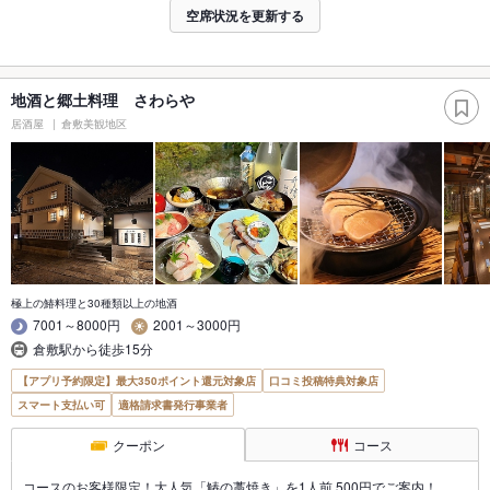
空席状況を更新する
地酒と郷土料理 さわらや
居酒屋
倉敷美観地区
極上の鰆料理と30種類以上の地酒
7001～8000円
2001～3000円
倉敷駅から徒歩15分
【アプリ予約限定】最大350ポイント還元対象店
口コミ投稿特典対象店
スマート支払い可
適格請求書発行事業者
クーポン
コース
コースのお客様限定！大人気「鰆の藁焼き」を1人前 500円でご案内！