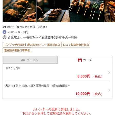
3年連続で「食べログ百名店」に選出！
7001～8000円
倉敷駅より一番街ｱｰｹｰﾄﾞ直進徒歩3分右手の一軒家
【アプリ予約限定】最大800ポイント還元対象店
口コミ投稿特典対象店
適格請求書発行事業者
クーポン
コース
おまかせ8種
8,000円
（税込）
黒さつま鶏を堪能して頂く至高の会席～1日1組様限定～
10,000円
（税込）
カレンダーの更新に失敗しました。
下記ボタンを押して空席状況を更新してください。