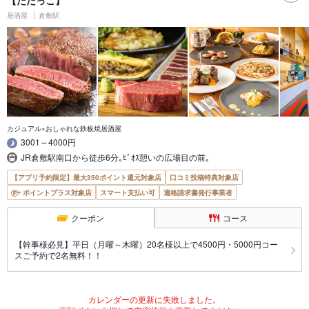
【だだっこ】
居酒屋
倉敷駅
カジュアル×おしゃれな鉄板焼居酒屋
3001～4000円
JR倉敷駅南口から徒歩6分｡ﾋﾞｵｽ憩いの広場目の前｡
【アプリ予約限定】最大350ポイント還元対象店
口コミ投稿特典対象店
ポイントプラス対象店
スマート支払い可
適格請求書発行事業者
クーポン
コース
【幹事様必見】平日（月曜～木曜）20名様以上で4500円・5000円コー
スご予約で2名無料！！
カレンダーの更新に失敗しました。