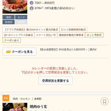
7001～8000円
ﾛｲﾔﾙﾊﾟｰｸﾎﾃﾙ倉敷の斜め向かい
個室
カード
禁煙席
喫煙席
【アプリ予約限定】最大800ポイント還元対象店
口コミ投稿特典対象店
ポイントプラス対象店
スマート支払い可
適格請求書発行事業者
ネット予約可
クーポンあり
【飲み放題限定】30分延長お1人様500円～ご案内♪
クーポンを見る
カレンダーの更新に失敗しました。
下記ボタンを押して空席状況を更新してください。
空席状況を更新する
PR
焼肉・ホルモン
倉敷駅
焼肉ゆう玄