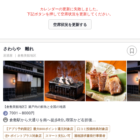
カレンダーの更新に失敗しました。
下記ボタンを押して空席状況を更新してください。
空席状況を更新する
さわらや 離れ
居酒屋
倉敷美観地区
【倉敷美観地区】瀬戸内の鮮魚と全国の地酒
7001～8000円
倉敷駅から大通りを南へ徒歩8分｡喫茶かど右折後…
【アプリ予約限定】最大800ポイント還元対象店
口コミ投稿特典対象店
ポイントプラス対象店
スマート支払い可
適格請求書発行事業者