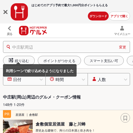
はじめてのアプリ予約で最大
1,000円分ポイントもらえる
ダウンロード
アプリで開く
戻る
マイメニュー
中庄駅周辺
変更
絞り込む
ポイントがつかえる
スマート支払い可
日付
時間
人数
中庄駅(岡山)周辺のグルメ・クーポン情報
148件 1-20件
PR
居酒屋
倉敷駅
倉敷個室居酒屋 藤と川蝉
歴史ある建物で、拘りの日本酒と炊き肉を！