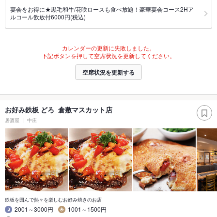
宴会をお得に★黒毛和牛/花咲ロースも食べ放題！豪華宴会コース2Hア
ルコール飲放付6000円(税込)
カレンダーの更新に失敗しました。
下記ボタンを押して空席状況を更新してください。
空席状況を更新する
お好み鉄板 どろ 倉敷マスカット店
居酒屋
中庄
鉄板を囲んで熱々を楽しむお好み焼きのお店
2001～3000円
1001～1500円