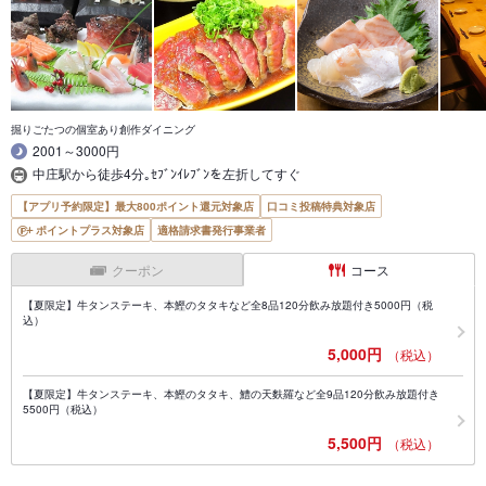
掘りごたつの個室あり創作ダイニング
2001～3000円
中庄駅から徒歩4分｡ｾﾌﾞﾝｲﾚﾌﾞﾝを左折してすぐ
【アプリ予約限定】最大800ポイント還元対象店
口コミ投稿特典対象店
ポイントプラス対象店
適格請求書発行事業者
クーポン
コース
【夏限定】牛タンステーキ、本鰹のタタキなど全8品120分飲み放題付き5000円（税
込）
5,000円
（税込）
【夏限定】牛タンステーキ、本鰹のタタキ、鱧の天麩羅など全9品120分飲み放題付き
5500円（税込）
5,500円
（税込）