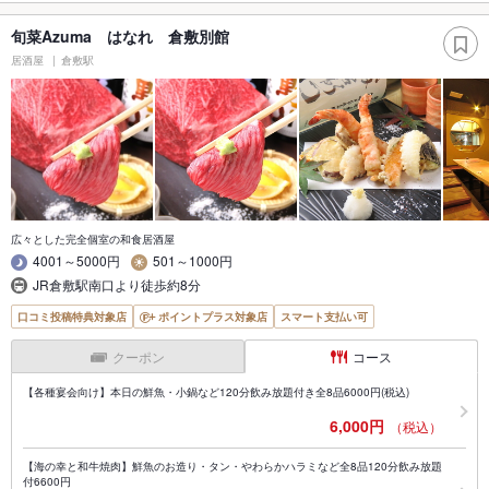
旬菜Azuma はなれ 倉敷別館
居酒屋
倉敷駅
広々とした完全個室の和食居酒屋
4001～5000円
501～1000円
JR倉敷駅南口より徒歩約8分
口コミ投稿特典対象店
ポイントプラス対象店
スマート支払い可
クーポン
コース
【各種宴会向け】本日の鮮魚・小鍋など120分飲み放題付き全8品6000円(税込)
6,000円
（税込）
【海の幸と和牛焼肉】鮮魚のお造り・タン・やわらかハラミなど全8品120分飲み放題
付6600円