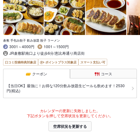
倉敷 手包み餃子 飲み放題 餃子 ラーメン
3001～4000円
1001～1500円
JR倉敷駅南口より徒歩6分/恵比寿通り商店街
口コミ投稿特典対象店
ポイントプラス対象店
スマート支払い可
クーポン
コース
【当日OK】最強に！お得な120分飲み放題生ビールも飲めます！2530
円(税込)
カレンダーの更新に失敗しました。
下記ボタンを押して空席状況を更新してください。
空席状況を更新する