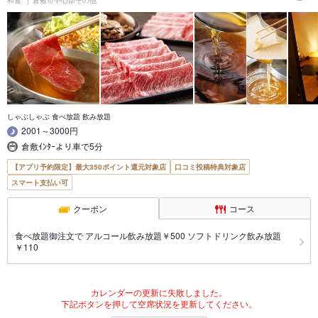
和食
倉敷市中心部その他
しゃぶしゃぶ 食べ放題 飲み放題
2001～3000円
倉敷ｲﾝﾀｰより車で5分
【アプリ予約限定】最大350ポイント還元対象店
口コミ投稿特典対象店
スマート支払い可
クーポン
コース
食べ放題御注文で アルコール飲み放題￥500 ソフトドリンク飲み放題
￥110
カレンダーの更新に失敗しました。
下記ボタンを押して空席状況を更新してください。