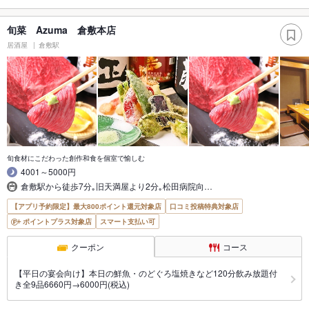
旬菜 Azuma 倉敷本店
居酒屋
倉敷駅
旬食材にこだわった創作和食を個室で愉しむ
4001～5000円
倉敷駅から徒歩7分｡旧天満屋より2分｡松田病院向…
【アプリ予約限定】最大800ポイント還元対象店
口コミ投稿特典対象店
ポイントプラス対象店
スマート支払い可
クーポン
コース
【平日の宴会向け】本日の鮮魚・のどぐろ塩焼きなど120分飲み放題付
き全9品6660円→6000円(税込)