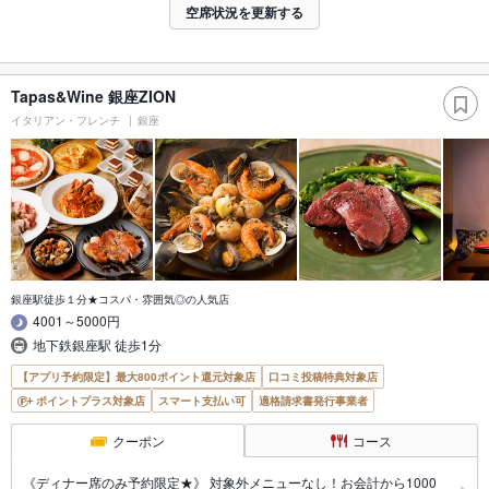
空席状況を更新する
Tapas&Wine 銀座ZION
イタリアン・フレンチ
銀座
銀座駅徒歩１分★コスパ・雰囲気◎の人気店
4001～5000円
地下鉄銀座駅 徒歩1分
【アプリ予約限定】最大800ポイント還元対象店
口コミ投稿特典対象店
ポイントプラス対象店
スマート支払い可
適格請求書発行事業者
クーポン
コース
《ディナー席のみ予約限定★》 対象外メニューなし！お会計から1000