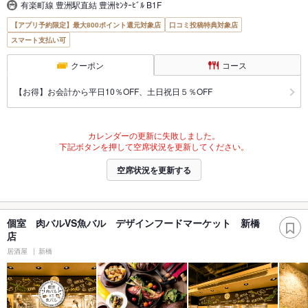
有楽町線 豊洲駅直結 豊洲ｾﾝﾀｰﾋﾞﾙ B1F
【アプリ予約限定】最大800ポイント還元対象店
口コミ投稿特典対象店
スマート支払い可
クーポン
コース
【お得】お会計から平日10％OFF、土日祝日５％OFF
カレンダーの更新に失敗しました。
下記ボタンを押して空席状況を更新してください。
空席状況を更新する
個室 肉バルVS魚バル デザインフードマーケット 新橋
店
居酒屋
新橋