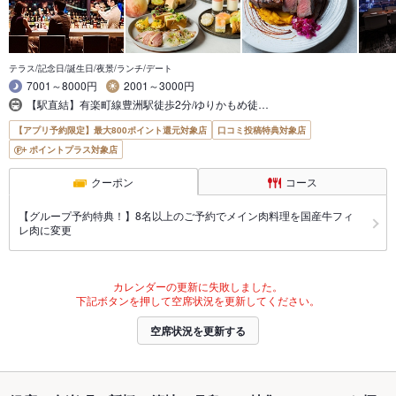
テラス/記念日/誕生日/夜景/ランチ/デート
7001～8000円
2001～3000円
【駅直結】有楽町線豊洲駅徒歩2分/ゆりかもめ徒…
【アプリ予約限定】最大800ポイント還元対象店
口コミ投稿特典対象店
ポイントプラス対象店
クーポン
コース
【グループ予約特典！】8名以上のご予約でメイン肉料理を国産牛フィ
レ肉に変更
カレンダーの更新に失敗しました。
下記ボタンを押して空席状況を更新してください。
空席状況を更新する