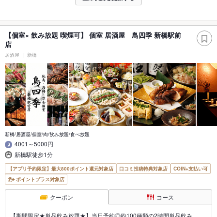
【個室× 飲み放題 喫煙可】 個室 居酒屋 鳥四季 新橋駅前
店
居酒屋
新橋
新橋/居酒屋/個室/肉/飲み放題/食べ放題
4001～5000円
新橋駅徒歩1分
【アプリ予約限定】最大800ポイント還元対象店
口コミ投稿特典対象店
COIN+支払い可
ポイントプラス対象店
クーポン
コース
【期間限定★単品飲み放題★】当日予約◎約100種類の2時間単品飲み