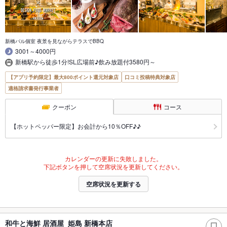
新橋バル個室 夜景を見ながらテラスでBBQ
3001～4000円
新橋駅から徒歩1分!SL広場前♪飲み放題付3580円～
【アプリ予約限定】最大800ポイント還元対象店
口コミ投稿特典対象店
適格請求書発行事業者
クーポン
コース
【ホットペッパー限定】お会計から10％OFF♪♪
カレンダーの更新に失敗しました。
下記ボタンを押して空席状況を更新してください。
空席状況を更新する
和牛と海鮮 居酒屋 姫島 新橋本店