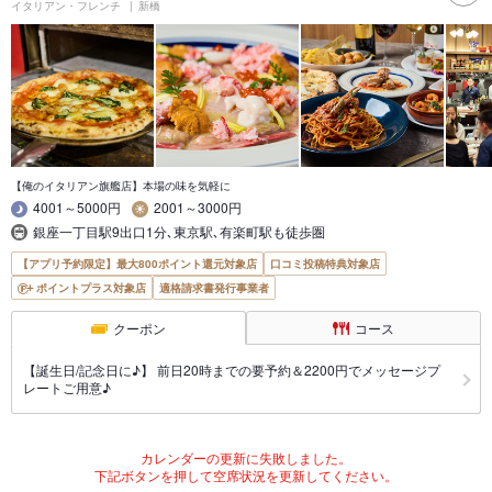
イタリアン・フレンチ
新橋
【俺のイタリアン旗艦店】本場の味を気軽に
4001～5000円
2001～3000円
銀座一丁目駅9出口1分､東京駅､有楽町駅も徒歩圏
【アプリ予約限定】最大800ポイント還元対象店
口コミ投稿特典対象店
ポイントプラス対象店
適格請求書発行事業者
クーポン
コース
【誕生日/記念日に♪】 前日20時までの要予約＆2200円でメッセージプ
レートご用意♪
カレンダーの更新に失敗しました。
下記ボタンを押して空席状況を更新してください。