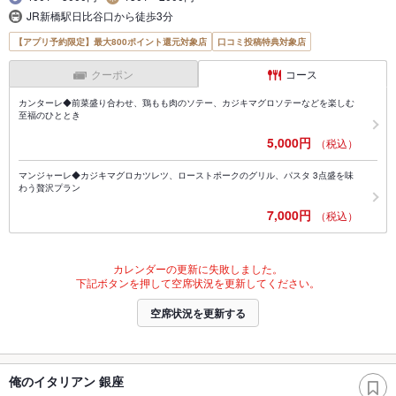
JR新橋駅日比谷口から徒歩3分
【アプリ予約限定】最大800ポイント還元対象店
口コミ投稿特典対象店
クーポン
コース
カンターレ◆前菜盛り合わせ、鶏もも肉のソテー、カジキマグロソテーなどを楽しむ
至福のひととき
5,000円
（税込）
マンジャーレ◆カジキマグロカツレツ、ローストポークのグリル、パスタ 3点盛を味
わう贅沢プラン
7,000円
（税込）
カレンダーの更新に失敗しました。
下記ボタンを押して空席状況を更新してください。
空席状況を更新する
俺のイタリアン 銀座