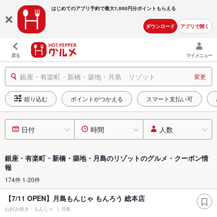
はじめてのアプリ予約で最大
1,000円分ポイントもらえる
ダウンロード
アプリで開く
戻る
マイメニュー
銀座・有楽町・新橋・築地・月島 リゾット
変更
絞り込む
ポイントがつかえる
スマート支払い可
日付
時間
人数
銀座・有楽町・新橋・築地・月島のリゾットのグルメ・クーポン情
報
174件 1-20件
【7/11 OPEN】月島もんじゃ もんろう 総本店
お好み焼き・もんじゃ
月島