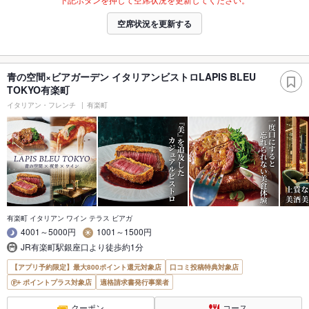
空席状況を更新する
青の空間×ビアガーデン イタリアンビストロLAPIS BLEU
TOKYO有楽町
イタリアン・フレンチ
有楽町
有楽町 イタリアン ワイン テラス ビアガ
4001～5000円
1001～1500円
JR有楽町駅銀座口より徒歩約1分
【アプリ予約限定】最大800ポイント還元対象店
口コミ投稿特典対象店
ポイントプラス対象店
適格請求書発行事業者
クーポン
コース