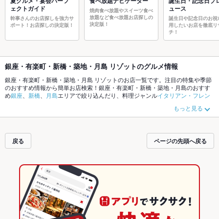
夏グルメ・宴会パーフ
食べ放題ナビゲーター
誕生日・記念日プ
ェクトガイド
ュース
焼肉食べ放題やスイーツ食べ
放題など食べ放題お店探しの
幹事さんのお店探しを強力サ
誕生日や記念日のお祝
決定版！
ポート！お店探しの決定版！
用したいお店を徹底リ
チ！
銀座・有楽町・新橋・築地・月島 リゾットのグルメ情報
銀座・有楽町・新橋・築地・月島 リゾットのお店一覧です。注目の特集や季節
のおすすめ情報から簡単お店検索！銀座・有楽町・新橋・築地・月島のおすす
め
銀座
、
新橋
、
月島
エリアで絞り込んだり、料理ジャンル
イタリアン・フレン
チ
、
ダイニングバー・バル
、
居酒屋
やこだわりメニュー
からあげ
、
お茶漬け
、
もっと見る
馬刺し
でお店探しができます。ホットペッパーグルメなら、お得なクーポンは
もちろん、とっておきのメニューや季節のおすすめ料理など、お店の最新情報
をご紹介しているので安心！24時間使える簡単便利なネット予約が使えるお店
も拡大中です。友達どうしの飲み会にも、会社の宴会にも、デートやパーティ
戻る
ページの先頭へ戻る
ーにもお得に便利にホットペッパーグルメをご利用ください。