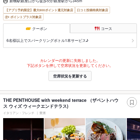
新橋駅銀座口から徒歩5分/銀座駅から345m
【アプリ予約限定】最大800ポイント還元対象店
口コミ投稿特典対象店
ポイントプラス対象店
クーポン
コース
6名様以上でスパークリングボトル1本サービス♪
カレンダーの更新に失敗しました。
下記ボタンを押して空席状況を更新してください。
空席状況を更新する
THE PENTHOUSE with weekend terrace （ザペントハウ
ス ウィズ ウィークエンドテラス)
イタリアン・フレンチ
豊洲