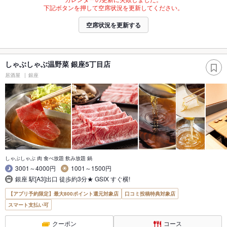
下記ボタンを押して空席状況を更新してください。
空席状況を更新する
しゃぶしゃぶ温野菜 銀座5丁目店
居酒屋
銀座
しゃぶしゃぶ 肉 食べ放題 飲み放題 鍋
3001～4000円
1001～1500円
銀座 駅[A3]出口 徒歩約3分★ GSIX すぐ横!
【アプリ予約限定】最大800ポイント還元対象店
口コミ投稿特典対象店
スマート支払い可
クーポン
コース