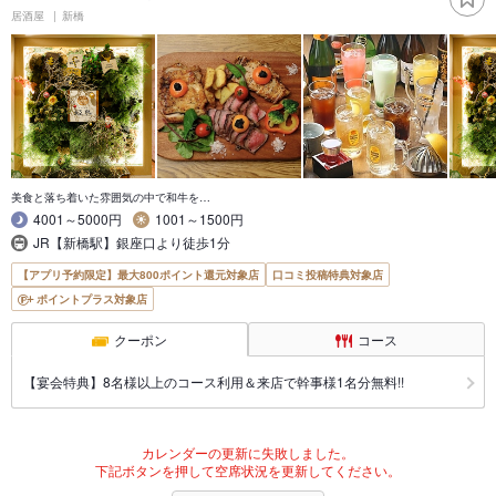
居酒屋
新橋
美食と落ち着いた雰囲気の中で和牛を…
4001～5000円
1001～1500円
JR【新橋駅】銀座口より徒歩1分
【アプリ予約限定】最大800ポイント還元対象店
口コミ投稿特典対象店
ポイントプラス対象店
クーポン
コース
【宴会特典】8名様以上のコース利用＆来店で幹事様1名分無料!!
カレンダーの更新に失敗しました。
下記ボタンを押して空席状況を更新してください。