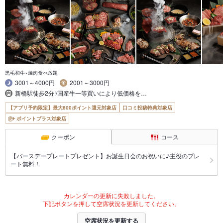
黒毛和牛×焼肉食べ放題
3001～4000円
2001～3000円
新橋駅徒歩2分!/国産牛一等買いにより低価格を…
【アプリ予約限定】最大800ポイント還元対象店
口コミ投稿特典対象店
ポイントプラス対象店
クーポン
コース
【バースデープレートプレゼント】お誕生日会のお祝いに♪主役のプレ
ート無料！
カレンダーの更新に失敗しました。
下記ボタンを押して空席状況を更新してください。
空席状況を更新する