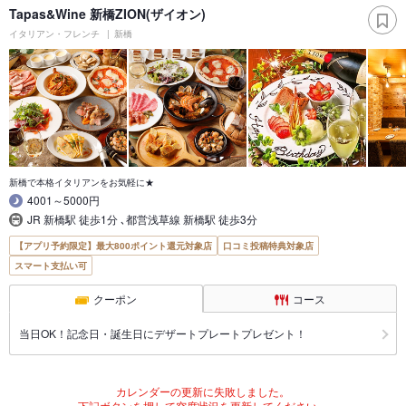
Tapas&Wine 新橋ZION(ザイオン)
イタリアン・フレンチ
新橋
新橋で本格イタリアンをお気軽に★
4001～5000円
JR 新橋駅 徒歩1分 ､都営浅草線 新橋駅 徒歩3分
【アプリ予約限定】最大800ポイント還元対象店
口コミ投稿特典対象店
スマート支払い可
クーポン
コース
当日OK！記念日・誕生日にデザートプレートプレゼント！
カレンダーの更新に失敗しました。
下記ボタンを押して空席状況を更新してください。