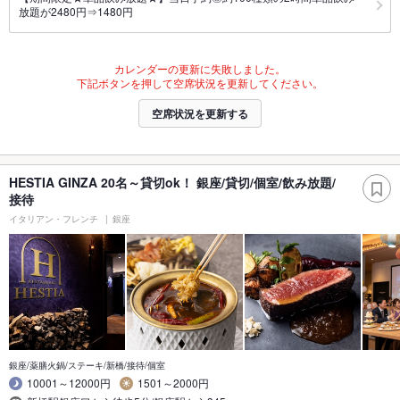
放題が2480円⇒1480円
カレンダーの更新に失敗しました。
下記ボタンを押して空席状況を更新してください。
空席状況を更新する
HESTIA GINZA 20名～貸切ok！ 銀座/貸切/個室/飲み放題/
接待
イタリアン・フレンチ
銀座
銀座/薬膳火鍋/ステーキ/新橋/接待/個室
10001～12000円
1501～2000円