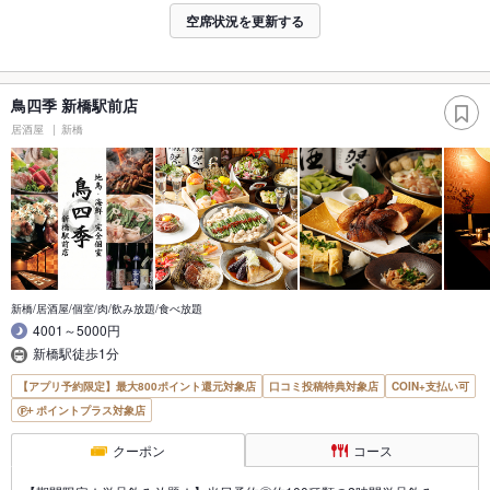
空席状況を更新する
鳥四季 新橋駅前店
居酒屋
新橋
新橋/居酒屋/個室/肉/飲み放題/食べ放題
4001～5000円
新橋駅徒歩1分
【アプリ予約限定】最大800ポイント還元対象店
口コミ投稿特典対象店
COIN+支払い可
ポイントプラス対象店
クーポン
コース