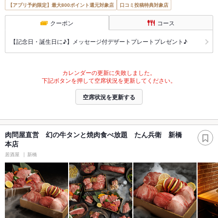
【アプリ予約限定】最大800ポイント還元対象店
口コミ投稿特典対象店
クーポン
コース
【記念日・誕生日に♪】メッセージ付デザートプレートプレゼント♪
カレンダーの更新に失敗しました。
下記ボタンを押して空席状況を更新してください。
空席状況を更新する
肉問屋直営 幻の牛タンと焼肉食べ放題 たん兵衛 新橋
本店
居酒屋
新橋