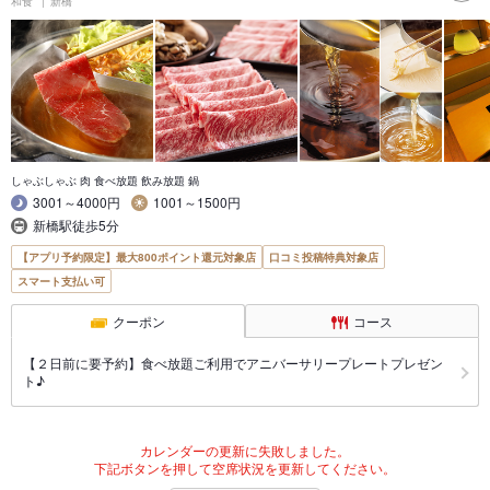
和食
新橋
しゃぶしゃぶ 肉 食べ放題 飲み放題 鍋
3001～4000円
1001～1500円
新橋駅徒歩5分
【アプリ予約限定】最大800ポイント還元対象店
口コミ投稿特典対象店
スマート支払い可
クーポン
コース
【２日前に要予約】食べ放題ご利用でアニバーサリープレートプレゼン
ト♪
カレンダーの更新に失敗しました。
下記ボタンを押して空席状況を更新してください。