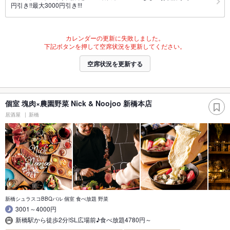
円引き!!最大3000円引き!!!
カレンダーの更新に失敗しました。
下記ボタンを押して空席状況を更新してください。
空席状況を更新する
個室 塊肉×農園野菜 Nick & Noojoo 新橋本店
居酒屋
新橋
新橋シュラスコBBQバル 個室 食べ放題 野菜
3001～4000円
新橋駅から徒歩2分!SL広場前♪食べ放題4780円～