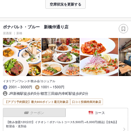
空席状況を更新する
ボナパルト・ブルー 新橋仲通り店
居酒屋
新橋
イタリアン/フレンチ/飲み会/カジュアル
2001～3000円
1001～1500円
JR新橋駅徒歩約5分/都営三田線内幸町駅徒歩約2分
【アプリ予約限定】最大800ポイント還元対象店
口コミ投稿特典対象店
クーポン
コース
【飲み放題120分付】イチオシ！ボナパルトコース5,500円→5,000円(税込)【全8品】
歓迎会・送別会