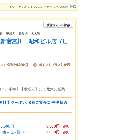
イタリアン&ワインバル ビアージョ Viagio 新宿
鮮 串焼き 飲み会 大人数
 新宿宮川 昭和ビル店（し
コミ投稿特典対象店
ポイントプラス対象店
★新宿駅より徒歩２分 【個室】【アルコール消毒】【喫煙可】にて元気に営業中です。
無料 】クーポン♪各種ご宴会に♪幹事様必
,500円
5,500円
（税込）
～ 全7品5,00
5,000円
（税込）