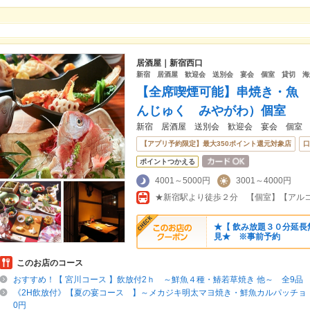
居酒屋｜新宿西口
新宿 居酒屋 歓迎会 送別会 宴会 個室 貸切 海
【全席喫煙可能】串焼き・魚
んじゅく みやがわ）個室
新宿 居酒屋 送別会 歓迎会 宴会 個室
【アプリ予約限定】最大350ポイント還元対象店
口
ポイントつかえる
4001～5000円
3001～4000円
★【 飲み放題３０分延長
見★ ※事前予約
このお店のコース
おすすめ！【 宮川コース 】飲放付2ｈ ～鮮魚４種・鰆若草焼き 他～ 全9品 5
《2H飲放付》【夏の宴コース 】～メカジキ明太マヨ焼き・鮮魚カルパッチョ 他
0円