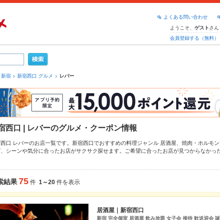
よくある問い合わせ
ようこそ、
さん
ゲスト
会員登録する（無料）
新宿
新宿西口 グルメ
レバー
宿西口 | レバーのグルメ・クーポン情報
宿西口 レバーのお店一覧です。新宿西口でおすすめの料理ジャンル
居酒屋
、
焼肉・ホルモン
ば、シーンや気分に合ったお店がサクサク探せます。ご希望に合ったお店が見つからなかっ
チェックしてみてください。ホットペッパーグルメなら、お得なクーポンはもちろん、こだ
すすめ料理など、お店の最新情報をご紹介しているので安心！24時間使える簡単便利なネッ
会にも、会社の宴会にも、デートやパーティーにもお得に便利にホットペッパーグルメをご
75
索結果
件
1～20
件を表示
居酒屋｜新宿西口
新宿 完全個室 居酒屋 飲み放題 女子会 接待 歓送迎会 