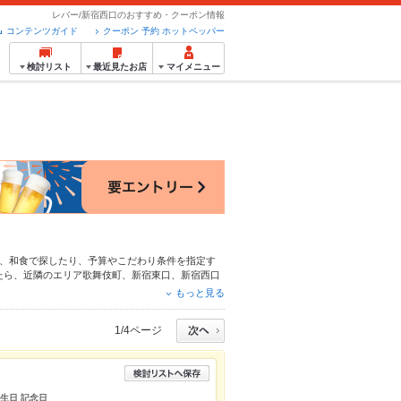
レバー/新宿西口のおすすめ・クーポン情報
コンテンツガイド
クーポン 予約 ホットペッパー
検討リスト
最近見たお店
マイメニュー
、
和食
で探したり、予算やこだわり条件を指定す
たら、近隣のエリア
歌舞伎町
、
新宿東口
、
新宿西口
わりメニュー
からあげ
、
お茶漬け
、
馬刺し
や季節の
もっと見る
ト予約が使えるお店も拡大中です。友達どうしの飲
利用ください。
1/4ページ
誕生日 記念日