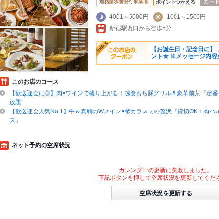
適格請求書発行事業者
ポイントつかえる
4001～5000円
1001～1500円
新宿駅西口から徒歩5分
【お誕生日・記念日に】
ント★ ※メッセージ内容
このお店のコース
【歓送迎会に◎】肉×ワインで盛り上がる！越後もち豚グリル＆豪華前菜『定番
放題
【歓送迎会人気No.1】牛＆真鯛のWメイン×蟹カラスミの贅沢『貸切OK！肉バ
ス』
ネット予約の空席状況
カレンダーの更新に失敗しました。
下記ボタンを押して空席状況を更新してくだ
空席状況を更新する