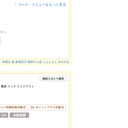
コース・メニューをもっと見る
さい。
串焼き 魚 新宿宮川 昭和ビル店 しんじゅく みやがわ
酒 蕎麦 ランチ テイクアウト
コミ投稿特典対象店
ポイントプラス対象店