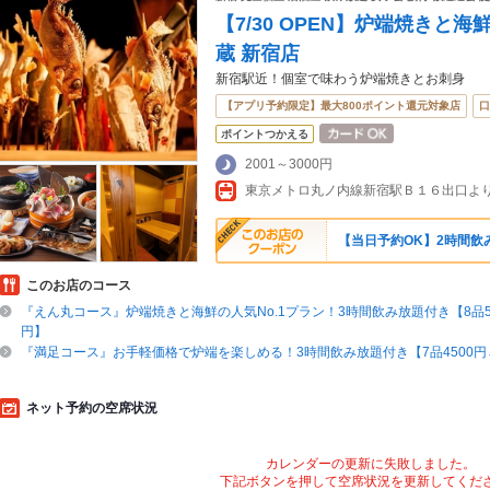
【7/30 OPEN】炉端焼きと
蔵 新宿店
新宿駅近！個室で味わう炉端焼きとお刺身
【アプリ予約限定】最大800ポイント還元対象店
口
ポイントつかえる
2001～3000円
東京メトロ丸ノ内線新宿駅Ｂ１６出口よ
【当日予約OK】2時間飲み
このお店のコース
『えん丸コース』炉端焼きと海鮮の人気No.1プラン！3時間飲み放題付き【8品50
円】
『満足コース』お手軽価格で炉端を楽しめる！3時間飲み放題付き【7品4500円→
ネット予約の空席状況
カレンダーの更新に失敗しました。
下記ボタンを押して空席状況を更新してくだ