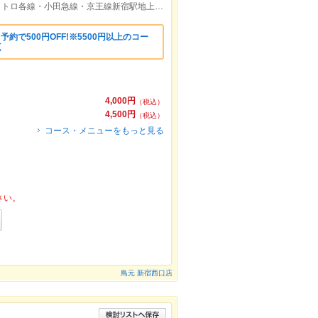
JR各線新宿駅西口・南口徒歩5分／東京メトロ各線・小田急線・京王線新宿駅地上徒歩5分
予約で500円OFF!※5500円以上のコー
く
4,000円
（税込）
4,500円
（税込）
コース・メニューをもっと見る
さい。
鳥元 新宿西口店