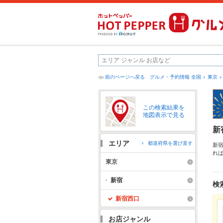
前のページへ戻る
グルメ・予約情報 全国
東京
この検索結果を
地図表示で見る
新
エリア
都道府県を選び直す
新
れ
も
東京
お
み
新宿
検
新宿西口
お店ジャンル