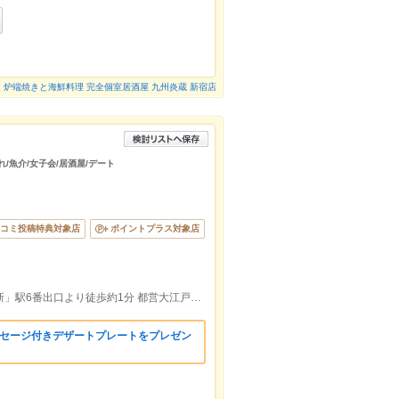
炉端焼きと海鮮料理 完全個室居酒屋 九州炎蔵 新宿店
れ/魚介/女子会/居酒屋/デート
コミ投稿特典対象店
ポイントプラス対象店
JR線新宿南口より徒歩約5分 都営新宿線新」駅6番出口より徒歩約1分 都営大江戸線新宿駅A1出口より徒歩約4分
ッセージ付きデザートプレートをプレゼン