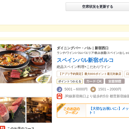
空席状況を更新する
ダイニングバー・バル｜新宿西口
ランチ/ワイン/バル/パエリア/飲み放題/スペイン/おしゃ
スペインバル新宿ボルコ
絶品スペイン料理×こだわりワイン
【アプリ予約限定】最大800ポイント還元対象店
口
ポイントつかえる
5001～6000円
1501～2000円
【大切なお祝いに♪】メ
ト！
このお店のコース