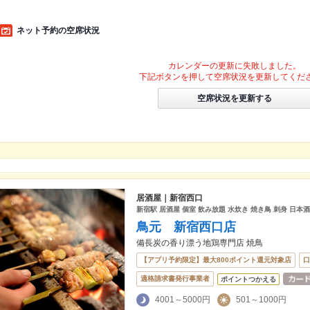
ネット予約の空席状況
カレンダーの更新に失敗しました。
下記ボタンを押して空席状況を更新してくだ
空席状況を更新する
居酒屋｜新宿西口
新宿駅 居酒屋 個室 飲み放題 水炊き 焼き鳥 刺身 日本
鳥元 新宿西口店
備長炭の香り漂う地鶏専門店 焼鳥
【アプリ予約限定】最大800ポイント還元対象店
口
適格請求書発行事業者
ポイントつかえる
4001～5000円
501～1000円