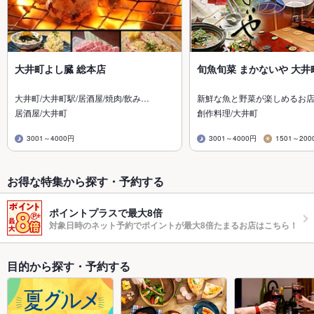
大井町よし臓 総本店
旬魚旬菜 まかないや 大井
大井町/大井町駅/居酒屋/焼肉/飲み…
新鮮な魚と野菜が楽しめるお
居酒屋/大井町
創作料理/大井町
3001～4000円
3001～4000円
1501～200
お得な特集から探す・予約する
ポイントプラスで最大8倍
対象日時のネット予約でポイントが最大8倍たまるお店はこちら！
目的から探す・予約する