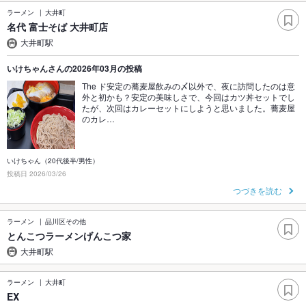
ラーメン
大井町
名代 富士そば 大井町店
大井町駅
いけちゃんさんの2026年03月の投稿
The ド安定の蕎麦屋飲みの〆以外で、夜に訪問したのは意
外と初かも？安定の美味しさで、今回はカツ丼セットでし
たが、次回はカレーセットにしようと思いました。蕎麦屋
のカレ…
いけちゃん（20代後半/男性）
投稿日 2026/03/26
つづきを読む
ラーメン
品川区その他
とんこつラーメンげんこつ家
大井町駅
ラーメン
大井町
EX