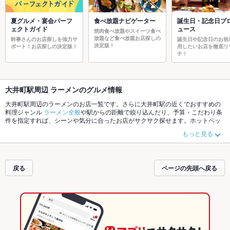
夏グルメ・宴会パーフ
食べ放題ナビゲーター
誕生日・記念日プ
ェクトガイド
ュース
焼肉食べ放題やスイーツ食べ
放題など食べ放題お店探しの
幹事さんのお店探しを強力サ
誕生日や記念日のお祝
決定版！
ポート！お店探しの決定版！
用したいお店を徹底リ
チ！
大井町駅周辺 ラーメンのグルメ情報
大井町駅周辺のラーメンのお店一覧です。さらに大井町駅の近くでおすすめの
料理ジャンル
ラーメン全般
や駅からの距離で絞り込んだり、予算・こだわり条
件を指定すれば、シーンや気分に合ったお店がサクサク探せます。ホットペッ
パーグルメなら、お得なクーポンはもちろん、こだわりメニュー
中華そば
、
み
もっと見る
そラーメン
、
つけ麺
や季節のおすすめ料理など、お店の最新情報をご紹介して
いるので安心！24時間使える簡単便利なネット予約が使えるお店も拡大中で
す。友達どうしの飲み会にも、会社の宴会にも、デートやパーティーにもお得
に便利にホットペッパーグルメをご利用ください。
戻る
ページの先頭へ戻る