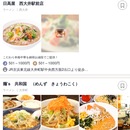
日高屋 西大井駅前店
ラーメン
西大井
こだわり本格中華を納得お値段でご提供！
501～1000円
501～1000円
JR京浜東北線大井町駅中央西方面2出口より徒歩…
麺’s 共和国 （めんず きょうわこく）
ラーメン
大井町