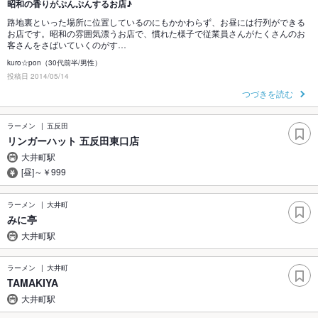
昭和の香りがぷんぷんするお店♪
路地裏といった場所に位置しているのにもかかわらず、お昼には行列ができる
お店です。昭和の雰囲気漂うお店で、慣れた様子で従業員さんがたくさんのお
客さんをさばいていくのがす…
kuro☆pon（30代前半/男性）
投稿日 2014/05/14
つづきを読む
ラーメン
五反田
リンガーハット 五反田東口店
大井町駅
[昼]～￥999
ラーメン
大井町
みに亭
大井町駅
ラーメン
大井町
TAMAKIYA
大井町駅