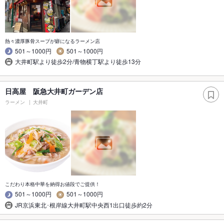
熱々濃厚豚骨スープが癖になるラーメン店
501～1000円
501～1000円
大井町駅より徒歩2分/青物横丁駅より徒歩13分
日高屋 阪急大井町ガーデン店
ラーメン
大井町
こだわり本格中華を納得お値段でご提供！
501～1000円
501～1000円
JR京浜東北･根岸線大井町駅中央西1出口徒歩約2分