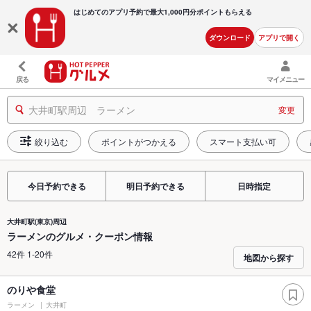
はじめてのアプリ予約で最大
1,000円分ポイントもらえる
ダウンロード
アプリで開く
戻る
マイメニュー
大井町駅周辺 ラーメン
変更
絞り込む
ポイントがつかえる
スマート支払い可
今日予約できる
明日予約できる
日時指定
大井町駅(東京)周辺
ラーメンのグルメ・クーポン情報
42件 1-20件
地図から探す
のりや食堂
ラーメン
大井町