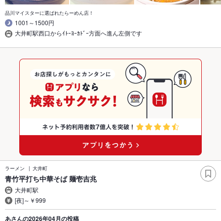
品川マイスターに選ばれたらーめん店！
1001～1500円
大井町駅西口からｲﾄｰﾖｰｶﾄﾞｰ方面へ進ん左側です
ラーメン
大井町
青竹平打ち中華そば 麺壱吉兆
大井町駅
[夜]～￥999
あさんの2026年04月の投稿