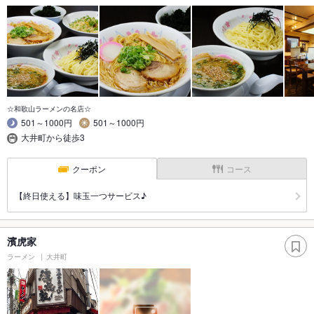
☆和歌山ラーメンの名店☆
501～1000円
501～1000円
大井町から徒歩3
クーポン
コース
【終日使える】味玉一つサービス♪
濱虎家
ラーメン
大井町