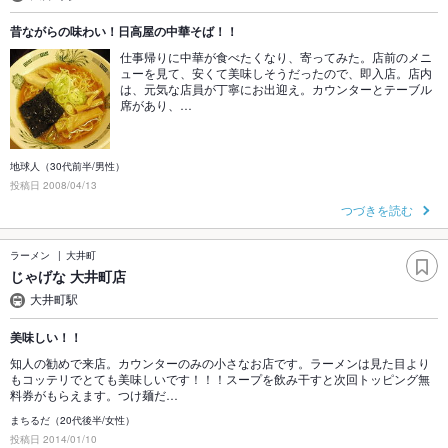
昔ながらの味わい！日高屋の中華そば！！
仕事帰りに中華が食べたくなり、寄ってみた。店前のメニ
ューを見て、安くて美味しそうだったので、即入店。店内
は、元気な店員が丁寧にお出迎え。カウンターとテーブル
席があり、…
地球人（30代前半/男性）
投稿日 2008/04/13
つづきを読む
ラーメン
大井町
じゃげな 大井町店
大井町駅
美味しい！！
知人の勧めで来店。カウンターのみの小さなお店です。ラーメンは見た目より
もコッテリでとても美味しいです！！！スープを飲み干すと次回トッピング無
料券がもらえます。つけ麺だ…
まちるだ（20代後半/女性）
投稿日 2014/01/10