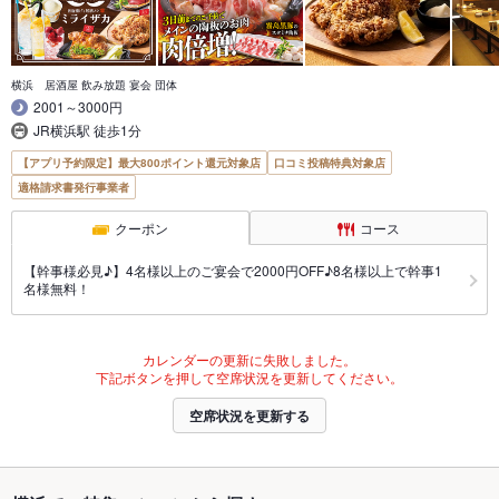
横浜 居酒屋 飲み放題 宴会 団体
2001～3000円
JR横浜駅 徒歩1分
【アプリ予約限定】最大800ポイント還元対象店
口コミ投稿特典対象店
適格請求書発行事業者
クーポン
コース
【幹事様必見♪】4名様以上のご宴会で2000円OFF♪8名様以上で幹事1
名様無料！
カレンダーの更新に失敗しました。
下記ボタンを押して空席状況を更新してください。
空席状況を更新する