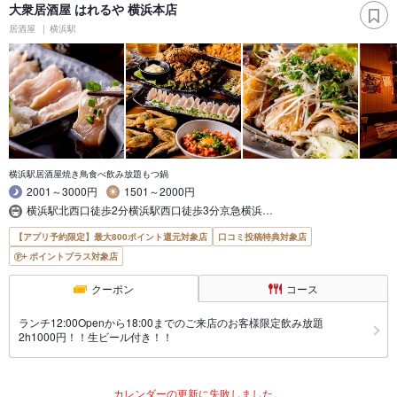
大衆居酒屋 はれるや 横浜本店
居酒屋
横浜駅
横浜駅居酒屋焼き鳥食べ飲み放題もつ鍋
2001～3000円
1501～2000円
横浜駅北西口徒歩2分横浜駅西口徒歩3分京急横浜…
【アプリ予約限定】最大800ポイント還元対象店
口コミ投稿特典対象店
ポイントプラス対象店
クーポン
コース
ランチ12:00Openから18:00までのご来店のお客様限定飲み放題
2h1000円！！生ビール付き！！
カレンダーの更新に失敗しました。