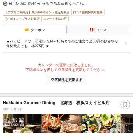
横浜駅西口 徒歩1分! 横浜で 飲み放題 ならこち…
【アプリ予約限定】最大800ポイント還元対象店
口コミ投稿特典対象店
ポイントプラス対象店
スマート支払い可
クーポン
コース
★ハッピーアワー開催!OPEN～18時までのご注文で全30品の飲み物が
何杯飲んでも一杯275円!★
カレンダーの更新に失敗しました。
下記ボタンを押して空席状況を更新してください。
空席状況を更新する
Hokkaido Gourmet Dining 北海道 横浜スカイビル店
和食
横浜駅