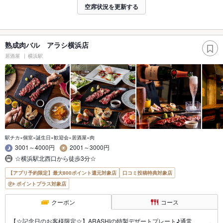
空席状況を更新する
熟成肉バル アラシ横浜店
居酒屋
横浜駅
駅チカ×個室×誕生日×歓迎会×居酒屋×肉
3001～4000円
2001～3000円
☆横浜駅北西口から徒歩3分☆
【アプリ予約限定】最大800ポイント還元対象店
口コミ投稿特典対象店
ポイントプラス対象店
クーポン
コース
【☆記念日のお客様限定☆】ARASHIの特製デザートプレート♪通常