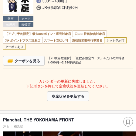
3001～4000円
JR横浜駅西口徒歩0分
個室
カード
禁煙席
喫煙席
【アプリ予約限定】最大800ポイント還元対象店
口コミ投稿特典対象店
ポイントプラス対象店
スマート支払い可
適格請求書発行事業者
ネット予約可
クーポンあり
【2H飲み放題付】『昼飲み限定コース』今だけの大特価
クーポンを見る
4,000円⇒2,980円(税込)
カレンダーの更新に失敗しました。
下記ボタンを押して空席状況を更新してください。
空席状況を更新する
PlanchaL THE YOKOHAMA FRONT
洋食
横浜駅