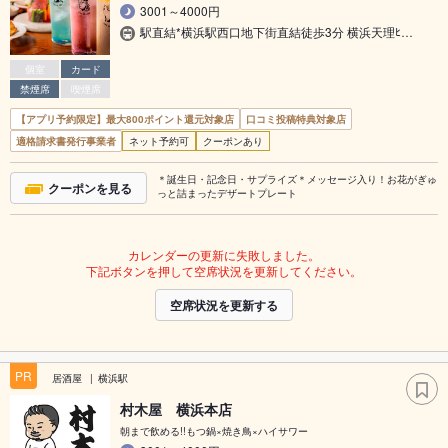
3001～4000円
駅直結*横浜駅西口地下街直結徒歩3分 横浜天理ﾋ…
個室
カード
禁煙席
喫煙席
【アプリ予約限定】最大800ポイント還元対象店
口コミ投稿特典対象店
適格請求書発行事業者
ネット予約可
クーポンあり
＊誕生日・記念日・サプライズ＊メッセージ入り！お花がぎゅ
クーポンを見る
っと詰まったデザートプレート
カレンダーの更新に失敗しました。
下記ボタンを押して空席状況を更新してください。
空席状況を更新する
PR
居酒屋
横浜駅
村木屋 横浜本店
朝まで飲める!!もつ鍋×焼き鳥×ハイサワー