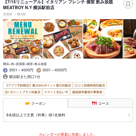
【7/15リニューアル】イタリアン フレンチ 個室 飲み放題
MEATBOY N.Y 横浜駅前店
居酒屋
横浜駅
横浜×肉×居酒屋×個室×飲み放題
3001～4000円
3001～4000円
横浜駅きた西口1分
【アプリ予約限定】最大800ポイント還元対象店
口コミ投稿特典対象店
ポイントプラス対象店
スマート支払い可
適格請求書発行事業者
クーポン
コース
8名様以上で主賓（幹事）様1名無料
カレンダーの更新に失敗しました。