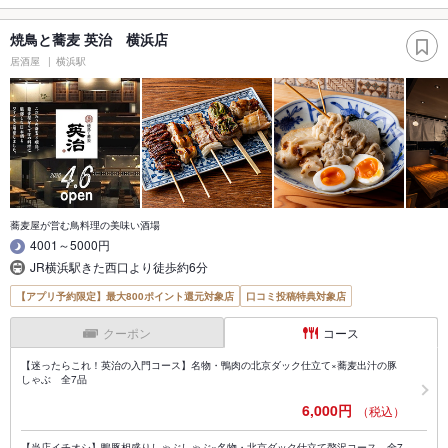
焼鳥と蕎麦 英治 横浜店
居酒屋
横浜駅
蕎麦屋が営む鳥料理の美味い酒場
4001～5000円
JR横浜駅きた西口より徒歩約6分
【アプリ予約限定】最大800ポイント還元対象店
口コミ投稿特典対象店
クーポン
コース
【迷ったらこれ！英治の入門コース】名物・鴨肉の北京ダック仕立て×蕎麦出汁の豚
しゃぶ 全7品
6,000円
（税込）
【当店イチオシ】鴨豚相盛りしゃぶしゃぶ×名物・北京ダック仕立て贅沢コース 全7