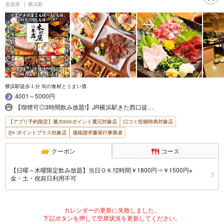
居酒屋
横浜駅
横浜駅徒歩１分 旬の食材とうまい酒
4001～5000円
【喫煙可◎3時間飲み放題!】JR横浜駅きた西口徒…
【アプリ予約限定】最大800ポイント還元対象店
口コミ投稿特典対象店
ポイントプラス対象店
適格請求書発行事業者
クーポン
コース
【日曜～木曜限定飲み放題】当日ＯＫ!!2時間￥1800円⇒￥1500円※
金・土・祝前日利用不可
カレンダーの更新に失敗しました。
下記ボタンを押して空席状況を更新してください。