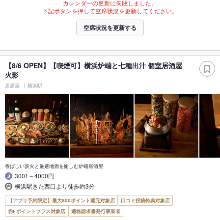
カレンダーの更新に失敗しました。
下記ボタンを押して空席状況を更新してください。
空席状況を更新する
【8/6 OPEN】【喫煙可】横浜炉端と七種出汁 個室居酒屋
火影
居酒屋
横浜駅
香ばしい炭火と厳選地酒を愉しむ炉端居酒屋
3001～4000円
横浜駅きた西口より徒歩約3分
【アプリ予約限定】最大800ポイント還元対象店
口コミ投稿特典対象店
ポイントプラス対象店
適格請求書発行事業者