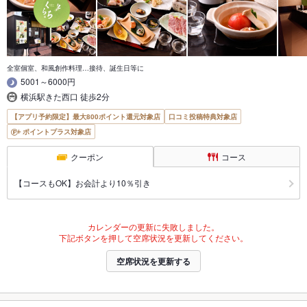
全室個室、和風創作料理…接待、誕生日等に
5001～6000円
横浜駅きた西口 徒歩2分
【アプリ予約限定】最大800ポイント還元対象店
口コミ投稿特典対象店
ポイントプラス対象店
クーポン
コース
【コースもOK】お会計より10％引き
カレンダーの更新に失敗しました。
下記ボタンを押して空席状況を更新してください。
空席状況を更新する