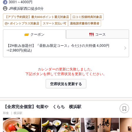
3001～4000円
JR横浜駅西口徒歩0分
【アプリ予約限定】最大800ポイント還元対象店
口コミ投稿特典対象店
ポイントプラス対象店
スマート支払い可
適格請求書発行事業者
クーポン
コース
【2H飲み放題付】『昼飲み限定コース』今だけの大特価 4,000円
⇒2,980円(税込)
カレンダーの更新に失敗しました。
下記ボタンを押して空席状況を更新してください。
空席状況を更新する
【全席完全個室】旬菜や くらち 横浜駅
和食
横浜駅