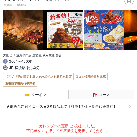
居酒屋
横浜駅
大山どり 焼鳥専門店 居酒屋 飲み放題 宴会
3001～4000円
JR 横浜駅 徒歩3分
【アプリ予約限定】最大800ポイント還元対象店
口コミ投稿特典対象店
適格請求書発行事業者
クーポン
コース
★飲み放題付きコース★6名様以上で【幹事1名様お食事代を無料】
カレンダーの更新に失敗しました。
下記ボタンを押して空席状況を更新してください。