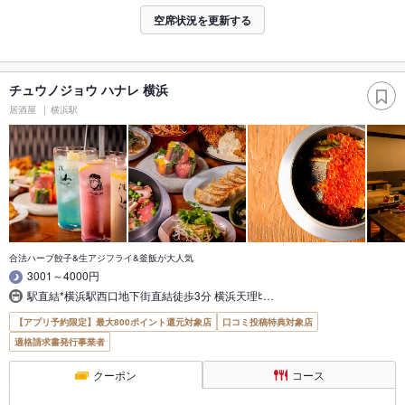
空席状況を更新する
チュウノジョウ ハナレ 横浜
居酒屋
横浜駅
合法ハーブ餃子&生アジフライ&釜飯が大人気
3001～4000円
駅直結*横浜駅西口地下街直結徒歩3分 横浜天理ﾋ…
【アプリ予約限定】最大800ポイント還元対象店
口コミ投稿特典対象店
適格請求書発行事業者
クーポン
コース