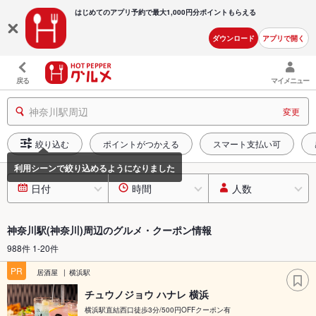
はじめてのアプリ予約で最大
1,000円分ポイントもらえる
ダウンロード
アプリで開く
戻る
マイメニュー
神奈川駅周辺
変更
絞り込む
ポイントがつかえる
スマート支払い可
日付
時間
人数
神奈川駅(神奈川)周辺のグルメ・クーポン情報
988件 1-20件
PR
居酒屋
横浜駅
チュウノジョウ ハナレ 横浜
横浜駅直結西口徒歩3分/500円OFFクーポン有