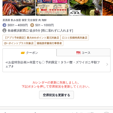
居酒屋 飲み放題 個室 完全個室 肉 海鮮
3001～4000円
501～1000円
各線横浜駅西口 徒歩5分 [雨に濡れずに入れます]
【アプリ予約限定】最大800ポイント還元対象店
口コミ投稿特典対象店
ポイントプラス対象店
適格請求書発行事業者
クーポン
コース
≪お盆特別企画≫何皿でも〇 予約限定！タラバ蟹・ズワイガニ半額フ
ェア♪
カレンダーの更新に失敗しました。
下記ボタンを押して空席状況を更新してください。
空席状況を更新する