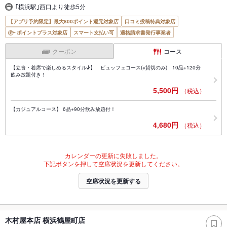
｢横浜駅｣西口より徒歩5分
【アプリ予約限定】最大800ポイント還元対象店
口コミ投稿特典対象店
ポイントプラス対象店
スマート支払い可
適格請求書発行事業者
クーポン
コース
【立食・着席で楽しめるスタイル♪】 ビュッフェコース(※貸切のみ) 10品+120分
飲み放題付き！
5,500円
（税込）
【カジュアルコース】 6品+90分飲み放題付！
4,680円
（税込）
カレンダーの更新に失敗しました。
下記ボタンを押して空席状況を更新してください。
空席状況を更新する
木村屋本店 横浜鶴屋町店