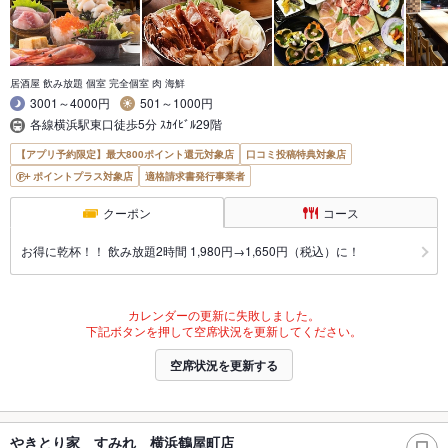
居酒屋 飲み放題 個室 完全個室 肉 海鮮
3001～4000円
501～1000円
各線横浜駅東口徒歩5分 ｽｶｲﾋﾞﾙ29階
【アプリ予約限定】最大800ポイント還元対象店
口コミ投稿特典対象店
ポイントプラス対象店
適格請求書発行事業者
クーポン
コース
お得に乾杯！！ 飲み放題2時間 1,980円→1,650円（税込）に！
カレンダーの更新に失敗しました。
下記ボタンを押して空席状況を更新してください。
空席状況を更新する
やきとり家 すみれ 横浜鶴屋町店