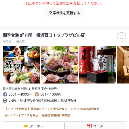
下記ボタンを押して空席状況を更新してください。
空席状況を更新する
四季食遊 鮮と閑 横浜西口ＴＳプラザビル店
居酒屋
横浜駅
日本酒と鮮魚を楽しむ居酒屋 宴会4300円～
3001～4000円
501～1000円
JR横浜駅徒歩5分/東急東横線横浜駅徒歩5分
【アプリ予約限定】最大800ポイント還元対象店
口コミ投稿特典対象店
ポイントプラス対象店
適格請求書発行事業者
クーポン
コース