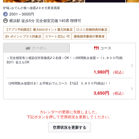
炉端×おでんの食べ放題♪ネオ大衆居酒屋
2001～3000円
横浜駅 徒歩5分 完全個室完備 140席 喫煙可
【アプリ予約限定】最大800ポイント還元対象店
口コミ投稿特典対象店
ポイントプラス対象店
スマート支払い可
適格請求書発行事業者
クーポン
コース
＜完全個室有り感染症対策徹底♪２名様～OK！＞2時間飲み放題⇒《１,８００円(税
別)!!》金土もOK
1,980円
（税込）
《2時間飲み放題付き》お手軽おでんコース 【7品】 ３,８５０円(税込)！！
3,850円
（税込）
カレンダーの更新に失敗しました。
下記ボタンを押して空席状況を更新してください。
空席状況を更新する