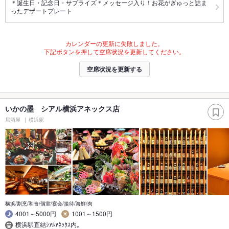
＊誕生日・記念日・サプライズ＊メッセージ入り！お花がぎゅっと詰ま
ったデザートプレート
カレンダーの更新に失敗しました。
下記ボタンを押して空席状況を更新してください。
空席状況を更新する
いかの墨 シアル横浜アネックス店
居酒屋
横浜駅
横浜/割烹/和食/個室/宴会/接待/海鮮/肉
4001～5000円
1001～1500円
横浜駅直結ｼｱﾙｱﾈｯｸｽ内｡