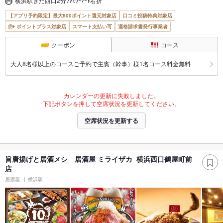
横浜駅きた西口2分ﾌｧﾐﾘｰﾏｰﾄ右折
【アプリ予約限定】最大800ポイント還元対象店
口コミ投稿特典対象店
ポイントプラス対象店
スマート支払い可
適格請求書発行事業者
クーポン
コース
大人8名様以上のコースご予約で主賓（幹事）様1名コース料金無料
カレンダーの更新に失敗しました。
下記ボタンを押して空席状況を更新してください。
空席状況を更新する
旨唐揚げと居酒メシ 居酒屋 ミライザカ 横浜西口鶴屋町前
店
居酒屋
横浜駅