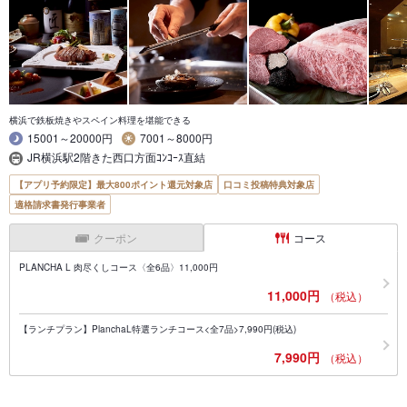
横浜で鉄板焼きやスペイン料理を堪能できる
15001～20000円
7001～8000円
JR横浜駅2階きた西口方面ｺﾝｺｰｽ直結
【アプリ予約限定】最大800ポイント還元対象店
口コミ投稿特典対象店
適格請求書発行事業者
クーポン
コース
PLANCHA L 肉尽くしコース〈全6品〉11,000円
11,000円
（税込）
【ランチプラン】PlanchaL特選ランチコース<全7品>7,990円(税込)
7,990円
（税込）