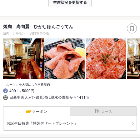
空席状況を更新する
焼肉 高句麗 ひがしほんごうてん
焼肉・ホルモン
川口市その他
「ルーツ」を大切にした本格焼肉
4001～5000円
日暮里舎人ﾗｲﾅｰ線見沼代親水公園駅から1411m
クーポン
コース
お誕生日特典「特製デザートプレゼント」