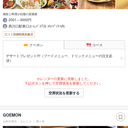
個室と料理が自慢の居酒屋
2001～3000円
西川口駅東口からﾊﾞｽ7分 ｽｷｯﾌﾟｼﾃｨ内
口コミ投稿特典対象店
クーポン
コース
デザートプレゼント!!!!（フードメニュー、ドリンクメニューの注文必
須）
カレンダーの更新に失敗しました。
下記ボタンを押して空席状況を更新してください。
空席状況を更新する
GOEMON
お好み焼き・もんじゃ
鳩ヶ谷