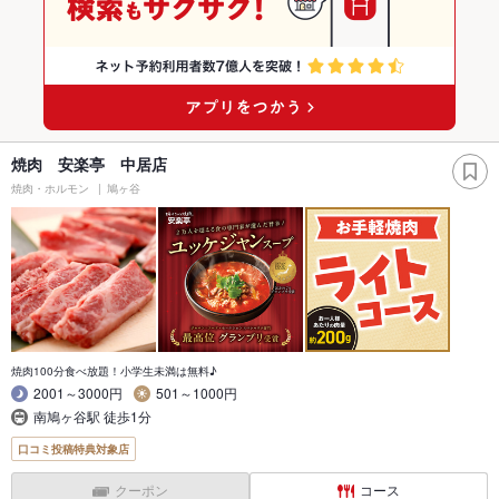
焼肉 安楽亭 中居店
焼肉・ホルモン
鳩ヶ谷
焼肉100分食べ放題！小学生未満は無料♪
2001～3000円
501～1000円
南鳩ヶ谷駅 徒歩1分
口コミ投稿特典対象店
クーポン
コース