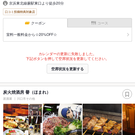
京浜東北線蕨駅東口より徒歩20分
口コミ投稿特典対象店
クーポン
コース
室料一般料金から☆20%OFF☆
カレンダーの更新に失敗しました。
下記ボタンを押して空席状況を更新してください。
空席状況を更新する
炭火焼酒房 譽（ほまれ）
居酒屋
川口市その他