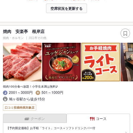
空席状況を更新する
焼肉 安楽亭 根岸店
焼肉・ホルモン
川口市その他
焼肉100分食べ放題！小学生未満は無料♪
2001～3000円
501～1000円
鳩ヶ谷駅から徒歩15分
口コミ投稿特典対象店
クーポン
コース
【予約限定価格】お手軽「ライト」コース＋ソフトドリンクバー付