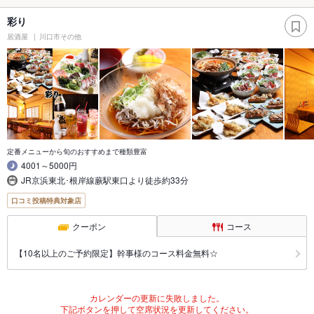
彩り
居酒屋
川口市その他
定番メニューから旬のおすすめまで種類豊富
4001～5000円
JR京浜東北･根岸線蕨駅東口より徒歩約33分
口コミ投稿特典対象店
クーポン
コース
【10名以上のご予約限定】幹事様のコース料金無料☆
カレンダーの更新に失敗しました。
下記ボタンを押して空席状況を更新してください。