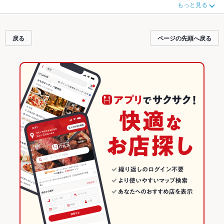
もっと見る
もチェックしてみてください。ホットペッパーグルメなら、お得なクーポンは
もちろん、こだわりメニュー
肉じゃが
や季節のおすすめ料理など、お店の最新
情報をご紹介しているので安心！24時間使える簡単便利なネット予約が使える
お店も拡大中です。友達どうしの飲み会にも、会社の宴会にも、デートやパー
戻る
ページの先頭へ戻る
ティにもお得に便利にホットペッパーグルメをご利用ください。