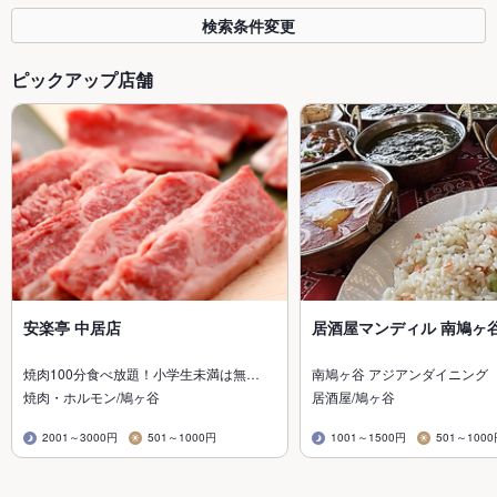
検索条件変更
ピックアップ店舗
安楽亭 中居店
居酒屋マンディル 南鳩ヶ
焼肉100分食べ放題！小学生未満は無…
南鳩ヶ谷 アジアンダイニング
焼肉・ホルモン/鳩ヶ谷
居酒屋/鳩ヶ谷
2001～3000円
501～1000円
1001～1500円
501～100