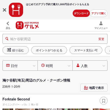
はじめてのアプリ予約で最大
1,000円分ポイントもらえる
ダウンロード
アプリで開く
戻る
マイメニュー
鳩ケ谷駅周辺
変更
絞り込む
ポイントがつかえる
スマート支払い可
日付
時間
人数
鳩ケ谷駅(埼玉)周辺のグルメ・クーポン情報
236件 1-20件
地図で表示
Forktale Second
ダイニングバー・バル
鳩ヶ谷