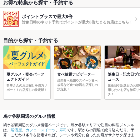
お得な特集から探す・予約する
ポイントプラスで最大8倍
対象日時のネット予約でポイントが最大8倍たまるお店はこちら！
目的から探す・予約する
夏グルメ・宴会パーフ
食べ放題ナビゲーター
誕生日・記念日プ
ェクトガイド
ュース
焼肉食べ放題やスイーツ食べ
放題など食べ放題お店探しの
幹事さんのお店探しを強力サ
誕生日や記念日のお祝
決定版！
ポート！お店探しの決定版！
用したいお店を徹底リ
チ！
鳩ケ谷駅周辺のグルメ情報
鳩ケ谷駅周辺のグルメ情報ページです。鳩ケ谷駅エリアで注目の料理ジャンル
は、
居酒屋
、
カフェ・スイーツ
、
寿司
です。駅からの距離で絞り込んだり、予
算・こだわり条件を指定すれば、シーンや気分に合ったお店がサクサク探せま
す。ご希望に合ったお店が見つからなかったら、近隣の
新井宿駅
、
南鳩ケ谷駅