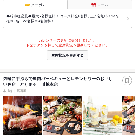
クーポン
コース
◆幹事様必見◆最大5名様無料！ コース料金6名様以上1名無料！14名
様⇒2名！22名様⇒3名無料！
カレンダーの更新に失敗しました。
下記ボタンを押して空席状況を更新してください。
空席状況を更新する
気軽に手ぶらで屋内バーベキューとレモンサワーのおいし
いお店 とりまる 川越本店
本川越
居酒屋