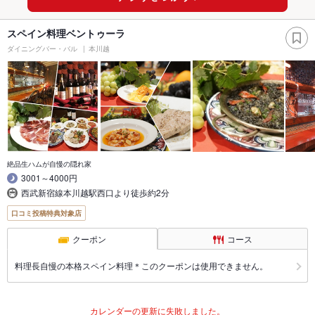
スペイン料理ベントゥーラ
ダイニングバー・バル
本川越
絶品生ハムが自慢の隠れ家
3001～4000円
西武新宿線本川越駅西口より徒歩約2分
口コミ投稿特典対象店
クーポン
コース
料理長自慢の本格スペイン料理＊このクーポンは使用できません。
カレンダーの更新に失敗しました。