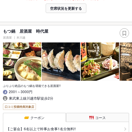
空席状況を更新する
もつ鍋 居酒屋 時代屋
居酒屋
本川越
ぷりぷり絶品のもつ鍋を堪能できる居酒屋!!
2001～3000円
東武東上線川越市駅徒歩2分
口コミ投稿特典対象店
クーポン
コース
【ご宴会】6名以上で幹事お食事1名分無料!!