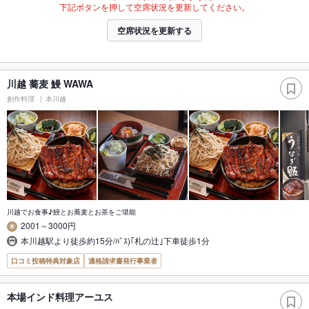
下記ボタンを押して空席状況を更新してください。
空席状況を更新する
川越 蕎麦 鰻 WAWA
創作料理
本川越
川越でお食事♪鰻とお蕎麦とお茶をご堪能
2001～3000円
本川越駅より徒歩約15分/ﾊﾞｽ)｢札の辻｣下車徒歩1分
口コミ投稿特典対象店
適格請求書発行事業者
本場インド料理アーユス