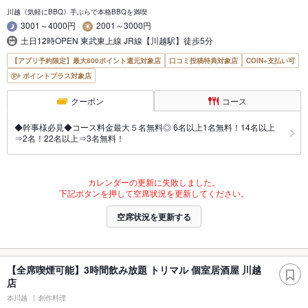
川越《気軽にBBQ》手ぶらで本格BBQを満喫
3001～4000円
2001～3000円
土日12時OPEN 東武東上線 JR線【川越駅】徒歩5分
【アプリ予約限定】最大800ポイント還元対象店
口コミ投稿特典対象店
COIN+支払い可
ポイントプラス対象店
クーポン
コース
◆幹事様必見◆コース料金最大５名無料◎ 6名以上1名無料！14名以上
⇒2名！22名以上⇒3名無料！
カレンダーの更新に失敗しました。
下記ボタンを押して空席状況を更新してください。
空席状況を更新する
【全席喫煙可能】3時間飲み放題 トリマル 個室居酒屋 川越
店
本川越
創作料理