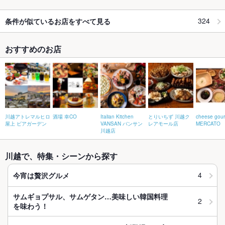
324
条件が似ているお店をすべて見る
おすすめのお店
川越アトレマルヒロ
酒場 幸CO
Italian Kitchen
とりいちず 川越ク
cheese gour
屋上 ビアガーデン
VANSAN バンサン
レアモール店
MERCATO
川越店
川越で、特集・シーンから探す
4
今宵は贅沢グルメ
サムギョプサル、サムゲタン…美味しい韓国料理
2
を味わう！