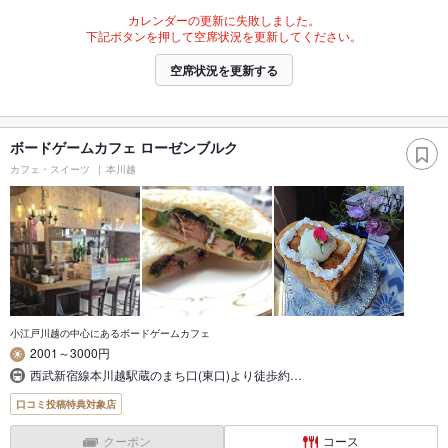
カレンダーの更新に失敗しました。
下記ボタンを押して空席状況を更新してください。
空席状況を更新する
ボードゲームカフェ ローゼンブルク
カフェ・スイーツ
本川越
小江戸川越の中心にあるボードゲームカフェ
2001～3000円
西武新宿線本川越駅蔵のまち口(東口)より徒歩約…
口コミ投稿特典対象店
クーポン
コース