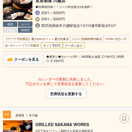
室居酒屋 川越店
◆幹事様特典！！コース料金最大5名無料！
2001～3000円
2001～3000円
個室
カード
西武池袋線本川越駅徒歩1分!!川越市駅徒歩5分!!
禁煙席
喫煙席
【アプリ予約限定】最大800ポイント還元対象店
口コミ投稿特典対象店
COIN+支払い可
ポイントプラス対象店
ネット予約可
クーポンあり
◆夏割り◆生ビールOK！ 3時間飲み放題【1780円】2時間
クーポンを見る
◎【1280円】
カレンダーの更新に失敗しました。
下記ボタンを押して空席状況を更新してください。
空席状況を更新する
PR
居酒屋
本川越
GRILLED SAKANA WORKS
4月下旬オープン！都内大人気炭火焼鮮魚店