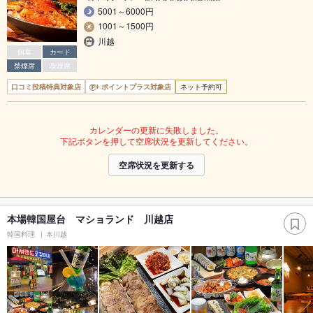
5001～6000円
1001～1500円
川越
個室
カード
禁煙席
喫煙席
口コミ投稿特典対象店
ポイントプラス対象店
ネット予約可
カレンダーの更新に失敗しました。
下記ボタンを押して空席状況を更新してください。
空席状況を更新する
本場韓国屋台 マショランド 川越店
韓国料理
本川越