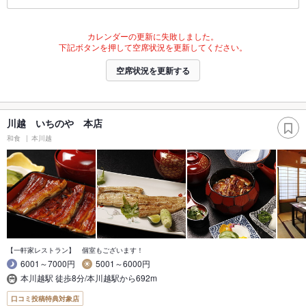
カレンダーの更新に失敗しました。
下記ボタンを押して空席状況を更新してください。
空席状況を更新する
川越 いちのや 本店
和食
本川越
【一軒家レストラン】 個室もございます！
6001～7000円
5001～6000円
本川越駅 徒歩8分/本川越駅から692m
口コミ投稿特典対象店