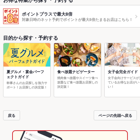
ポイントプラスで最大8倍
対象日時のネット予約でポイントが最大8倍たまるお店はこちら！
目的から探す・予約する
夏グルメ・宴会パーフ
食べ放題ナビゲーター
女子会完全ガイド
ェクトガイド
焼肉食べ放題やスイーツ食べ
女子会向けサービスが
放題など食べ放題お店探しの
ているお得なお店がい
幹事さんのお店探しを強力サ
決定版！
い！
ポート！お店探しの決定版！
戻る
ページの先頭へ戻る