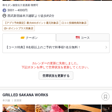
和モダン個室出汁居酒屋 喫煙可
3001～4000円
西武新宿線本川越駅より徒歩約2分
【アプリ予約限定】最大800ポイント還元対象店
口コミ投稿特典対象店
ポイントプラス対象店
クーポン
コース
【コース特典】8名様以上のご予約で幹事様1名分無料！
カレンダーの更新に失敗しました。
下記ボタンを押して空席状況を更新してください。
空席状況を更新する
GRILLED SAKANA WORKS
本川越
居酒屋