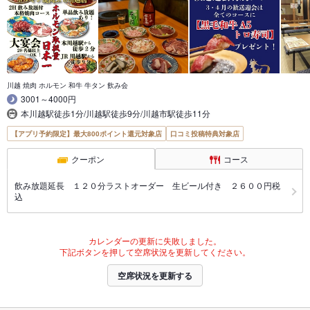
川越 焼肉 ホルモン 和牛 牛タン 飲み会
3001～4000円
本川越駅徒歩1分/川越駅徒歩9分/川越市駅徒歩11分
【アプリ予約限定】最大800ポイント還元対象店
口コミ投稿特典対象店
クーポン
コース
飲み放題延長 １２０分ラストオーダー 生ビール付き ２６００円税
込
カレンダーの更新に失敗しました。
下記ボタンを押して空席状況を更新してください。
空席状況を更新する