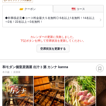
ポイントプラス対象店
クーポン
コース
◆幹事様必見◆コース料金最大５名無料◎ 6名以上1名無料！14名以上
⇒2名！22名以上⇒3名無料！
カレンダーの更新に失敗しました。
下記ボタンを押して空席状況を更新してください。
空席状況を更新する
和モダン個室居酒屋 出汁ト酒 カンナ kanna
本川越
居酒屋