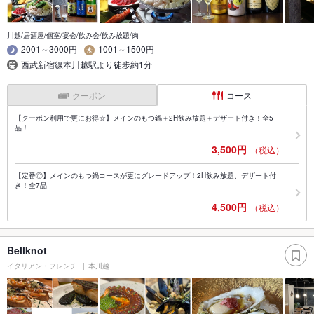
川越/居酒屋/個室/宴会/飲み会/飲み放題/肉
2001～3000円
1001～1500円
西武新宿線本川越駅より徒歩約1分
クーポン
コース
【クーポン利用で更にお得☆】メインのもつ鍋＋2H飲み放題＋デザート付き！全5
品！
3,500円
（税込）
【定番◎】メインのもつ鍋コースが更にグレードアップ！2H飲み放題、デザート付
き！全7品
4,500円
（税込）
Bellknot
イタリアン・フレンチ
本川越