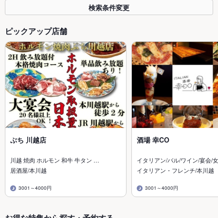
検索条件変更
ピックアップ店舗
ぶち 川越店
酒場 幸CO
川越 焼肉 ホルモン 和牛 牛タン …
イタリアン/バル/ワイン/宴会/
居酒屋/本川越
イタリアン・フレンチ/本川越
3001～4000円
3001～4000円
お得な特集から探す・予約する