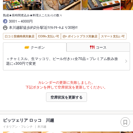
熟成★長時間煮込み★料理人こだわりの数々
3001～4000円
本川越駅徒歩約2分/駅近!!/ｸﾚｱﾓｰﾙより30秒!!
口コミ投稿特典対象店
COIN+支払い可
ポイントプラス対象店
スマート支払い可
クーポン
コース
＜チャミスル、生マッコリ、ビール付き><全70品＞プレミアム飲み放
題に+300円で変更
カレンダーの更新に失敗しました。
下記ボタンを押して空席状況を更新してください。
空席状況を更新する
ピッツェリア ロッコ 川越
イタリアン・フレンチ
本川越