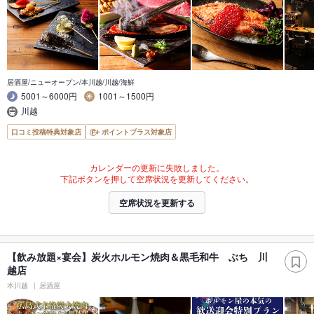
居酒屋/ニューオープン/本川越/川越/海鮮
5001～6000円
1001～1500円
川越
口コミ投稿特典対象店
ポイントプラス対象店
カレンダーの更新に失敗しました。
下記ボタンを押して空席状況を更新してください。
空席状況を更新する
【飲み放題×宴会】炭火ホルモン焼肉＆黒毛和牛 ぶち 川
越店
本川越
居酒屋