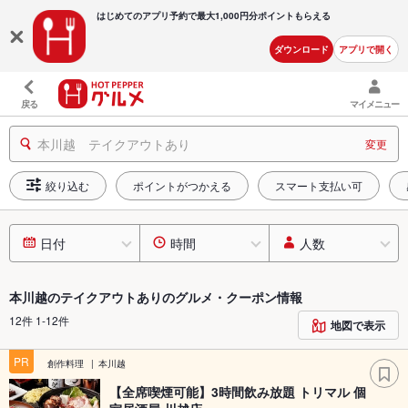
はじめてのアプリ予約で最大
1,000円分ポイントもらえる
ダウンロード
アプリで開く
戻る
マイメニュー
本川越 テイクアウトあり
変更
絞り込む
ポイントがつかえる
スマート支払い可
日付
時間
人数
本川越のテイクアウトありのグルメ・クーポン情報
12件 1-12件
地図で表示
PR
創作料理
本川越
【全席喫煙可能】3時間飲み放題 トリマル 個