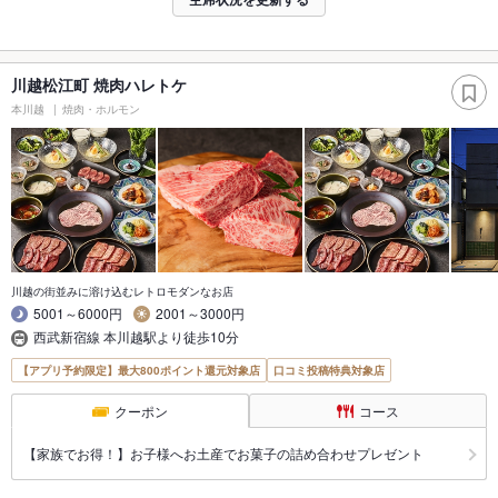
川越松江町 焼肉ハレトケ
本川越
焼肉・ホルモン
川越の街並みに溶け込むレトロモダンなお店
5001～6000円
2001～3000円
西武新宿線 本川越駅より徒歩10分
【アプリ予約限定】最大800ポイント還元対象店
口コミ投稿特典対象店
クーポン
コース
【家族でお得！】お子様へお土産でお菓子の詰め合わせプレゼント