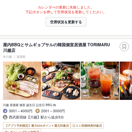
カレンダーの更新に失敗しました。
下記ボタンを押して空席状況を更新してください。
空席状況を更新する
屋内BBQとサムギョプサルの韓国個室居酒屋 TORIMARU
川越店
本川越
居酒屋
川越 居酒屋 個室 誕生日 記念日 BBQ 肉
3001～4000円
2001～3000円
西武新宿線【川越】駅から徒歩5分
【アプリ予約限定】最大800ポイント還元対象店
口コミ投稿特典対象店