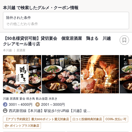
本川越 で検索したグルメ・クーポン情報
除外された条件
その他こだわり条件
【50名様貸切可能】貸切宴会 個室居酒屋 鶏まる 川越
クレアモール通り店
本川越
居酒屋
川越 居酒屋 宴会 焼き鳥 飲み放題 水炊き
3001～4000円
2001～3000円
西武新宿線【本川越】駅徒歩1分!JR線【川越】徒…
【アプリ予約限定】最大800ポイント還元対象店
口コミ投稿特典対象店
COIN+支払い可
ポイントプラス対象店