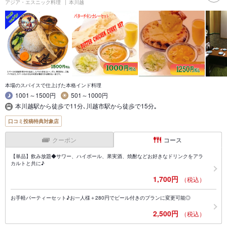
アジア・エスニック料理
本川越
本場のスパイスで仕上げた本格インド料理
1001～1500円
501～1000円
本川越駅から徒歩で11分､川越市駅から徒歩で15分｡
口コミ投稿特典対象店
クーポン
コース
【単品】飲み放題◆サワー、ハイボール、果実酒、焼酎などお好きなドリンクをアラ
カルトと共に♪
1,700円
（税込）
お手軽パーティーセット♪お一人様＋280円でビール付きのプランに変更可能◎
2,500円
（税込）