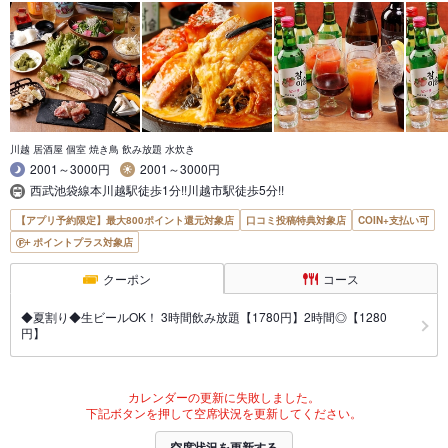
川越 居酒屋 個室 焼き鳥 飲み放題 水炊き
2001～3000円
2001～3000円
西武池袋線本川越駅徒歩1分!!川越市駅徒歩5分!!
【アプリ予約限定】最大800ポイント還元対象店
口コミ投稿特典対象店
COIN+支払い可
ポイントプラス対象店
クーポン
コース
◆夏割り◆生ビールOK！ 3時間飲み放題【1780円】2時間◎【1280
円】
カレンダーの更新に失敗しました。
下記ボタンを押して空席状況を更新してください。
空席状況を更新する