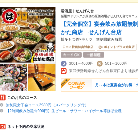
居酒屋｜せんげん台
話題のドリンクが原価の原価酒場がせんげん台でリニュ
【完全個室】宴会飲み放題無
かた商店 せんげん台店
博多もつ鍋×串カツ 無制限飲み放題
口コミ投稿特典対象店
ポイントプラス対象店
3001～4000円
501～1000円
東武伊勢崎線せんげん台駅東口より徒歩約
月～木は夏宴会がお得！
このお店のコース
無制限女子会コース2980円（スパークリング付）
【2時間飲み放題☆990円】生ビール・サワー・ハイボール等ほぼ全種
ネット予約の空席状況