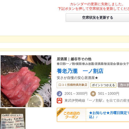
カレンダーの更新に失敗しました。
下記ボタンを押して空席状況を更新してくだ
空席状況を更新する
居酒屋｜越谷市その他
春日部/一ノ割/個室/飲み放題/居酒屋/歓送迎会/宴会/女
養老乃瀧 一ノ割店
安さが自慢の安心居酒屋★
口コミ投稿特典対象店
ポイントつかえる
2001～3000円
501～1000円
東武伊勢崎線『一ノ割駅』を出て目の前
★お知らせ★月曜日限定で
込）♪