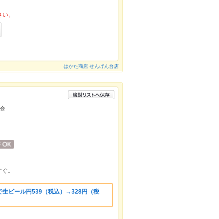
さい。
はかた商店 せんげん台店
子会
すぐ。
生ビール円539（税込）→328円（税