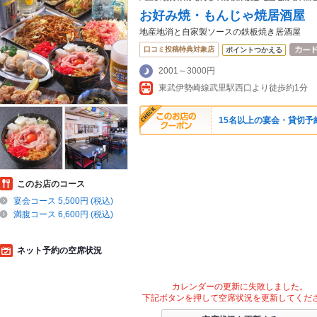
お好み焼・もんじゃ焼居酒屋
地産地消と自家製ソースの鉄板焼き居酒屋
口コミ投稿特典対象店
ポイントつかえる
2001～3000円
東武伊勢崎線武里駅西口より徒歩約1分
15名以上の宴会・貸切予
このお店のコース
宴会コース 5,500円 (税込)
満腹コース 6,600円 (税込)
ネット予約の空席状況
カレンダーの更新に失敗しました。
下記ボタンを押して空席状況を更新してくだ