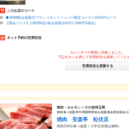
このお店のコース
◆3時間飲み放題付プラン ≪ホットペッパー限定コース≫3500円コース
【宴会コース】お料理9品+飲み放題(180分)♪3980円(税込)
ネット予約の空席状況
カレンダーの更新に失敗しました。
下記ボタンを押して空席状況を更新してくだ
空席状況を更新する
焼肉・ホルモン｜その他埼玉県
焼肉/食べ放題/和牛/韓国料理/飲み放題/宴会/歓送迎会/
焼肉 安楽亭 松伏店
焼肉100分食べ放題！小学生未満は無料♪