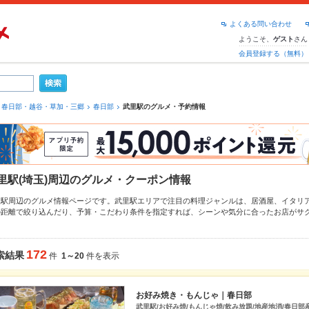
よくある問い合わせ
ようこそ、
さん
ゲスト
会員登録する（無料）
春日部・越谷・草加・三郷
春日部
武里駅のグルメ・予約情報
里駅(埼玉)周辺のグルメ・クーポン情報
里駅周辺のグルメ情報ページです。武里駅エリアで注目の料理ジャンルは、
居酒屋
、
イタリ
の距離で絞り込んだり、予算・こだわり条件を指定すれば、シーンや気分に合ったお店がサ
ったら、近隣の
せんげん台駅
、
一ノ割駅
もチェックしてみてください。ホットペッパーグル
ー
肉じゃが
や季節のおすすめ料理など、お店の最新情報をご紹介しているので安心！24時間
す。友達どうしの飲み会にも、会社の宴会にも、デートやパーティにもお得に便利にホット
172
索結果
件
1～20
件を表示
お好み焼き・もんじゃ｜春日部
武里駅/お好み焼/もんじゃ焼/飲み放題/地産地消/春日部