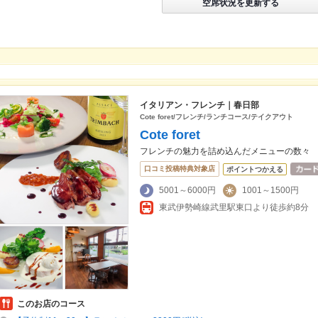
空席状況を更新する
イタリアン・フレンチ｜春日部
Cote foret/フレンチ/ランチコース/テイクアウト
Cote foret
フレンチの魅力を詰め込んだメニューの数々
口コミ投稿特典対象店
ポイントつかえる
5001～6000円
1001～1500円
東武伊勢崎線武里駅東口より徒歩約8分
このお店のコース