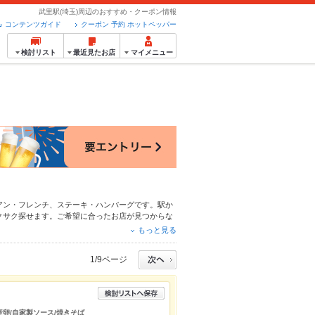
武里駅(埼玉)周辺のおすすめ・クーポン情報
コンテンツガイド
クーポン 予約 ホットペッパー
検討リスト
最近見たお店
マイメニュー
アン・フレンチ
、
ステーキ・ハンバーグ
です。駅か
クサク探せます。ご希望に合ったお店が見つからな
メなら、お得なクーポンはもちろん、こだわりメニ
もっと見る
使える簡単便利なネット予約が使えるお店も拡大中
ペッパーグルメをご利用ください。
1/9ページ
産卵/自家製ソース/焼きそば