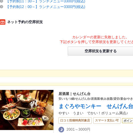
【予約制11：30～】ランチメニュー3300円(税込)
【予約制12：00～】ランチメニュー3300円(税込)
ネット予約の空席状況
カレンダーの更新に失敗しました。
下記ボタンを押して空席状況を更新してくだ
空席状況を更新する
居酒屋｜せんげん台
安い/もつ鍋/せんげん台/居酒屋/飲み放題/貸切/宴会/や
まぐろやモンキー せんげん
やすい うまい でかい！ボリューム満点♪
口コミ投稿特典対象店
スマート支払い可
ポイン
2001～3000円