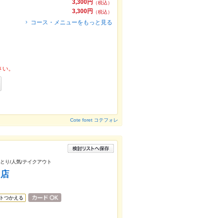
3,300円
（税込）
3,300円
（税込）
コース・メニューをもっと見る
さい。
Cote foret コテフォレ
きとり/人気/テイクアウト
台店
トつかえる