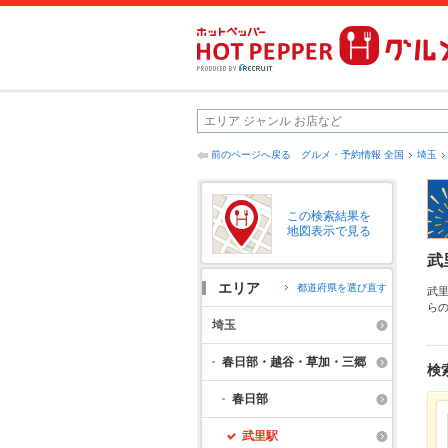
前のページへ戻る
グルメ・予約情報 全国
埼玉
この検索結果を
地図表示で見る
武
エリア
都道府県を選び直す
武
ら
か
埼玉
ュ
で
春日部・越谷・草加・三郷
検
春日部
武里駅