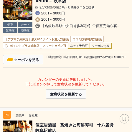
ABURI－ 岐阜店
採れたて鮮魚や焼き鳥・野菜巻き串をご提供
2001～3000円
2001～3000円
個室
カード
【名鉄岐阜駅中央口徒歩30秒!】◇個室完備◇宴…
禁煙席
喫煙席
【アプリ予約限定】最大800ポイント還元対象店
口コミ投稿特典対象店
ポイントプラス対象店
スマート支払い可
ネット予約可
クーポンあり
◇期間限定◇当日利用可能!! 時間無制限飲み放題⇒1000円!!
クーポンを見る
カレンダーの更新に失敗しました。
下記ボタンを押して空席状況を更新してください。
空席状況を更新する
PR
居酒屋
岐阜駅
個室居酒屋 藁焼きと海鮮寿司 十八番舟
岐阜駅前店