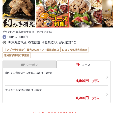
手羽先部門 最高金賞受賞 守り続けられた味
2001～3000円
JR東海道本線･養老鉄道･樽見鉄道｢大垣駅｣徒歩1分
【アプリ予約限定】最大800ポイント還元対象店
口コミ投稿特典対象店
適格請求書発行事業者
クーポン
コース
山ちゃん満喫コース★飲み放題付（3時間）
4,500円
（税込）
贅沢コース★飲み放題付（3時間）
5,300円
（税込）
カレンダーの更新に失敗しました。