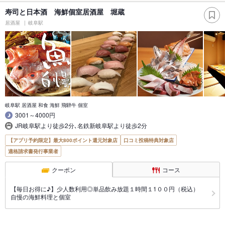
寿司と日本酒 海鮮個室居酒屋 堀蔵
居酒屋
岐阜駅
岐阜駅 居酒屋 和食 海鮮 飛騨牛 個室
3001～4000円
JR岐阜駅より徒歩2分､名鉄新岐阜駅より徒歩2分
【アプリ予約限定】最大800ポイント還元対象店
口コミ投稿特典対象店
適格請求書発行事業者
クーポン
コース
【毎日お得に♪】少人数利用◎単品飲み放題１時間１1００円（税込）
自慢の海鮮料理と個室