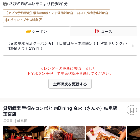
名鉄名鉄岐阜駅東口より徒歩約1分
【アプリ予約限定】最大800ポイント還元対象店
口コミ投稿特典対象店
ポイントプラス対象店
クーポン
コース
【★岐阜駅前店クーポン★】【日曜日から木曜限定！】対象ドリンクが
何杯飲んでも299円！
カレンダーの更新に失敗しました。
下記ボタンを押して空席状況を更新してください。
空席状況を更新する
貸切個室 手掴みコンボと 肉Dining 金火（きんか）岐阜駅
玉宮店
居酒屋
岐阜駅