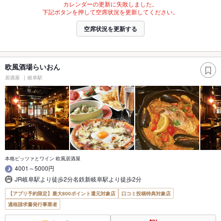
カレンダーの更新に失敗しました。
下記ボタンを押して空席状況を更新してください。
空席状況を更新する
欧風酒場らいおん
居酒屋
岐阜駅
本格ピッツァとワイン 欧風居酒屋
4001～5000円
JR岐阜駅より徒歩2分名鉄新岐阜駅より徒歩2分
【アプリ予約限定】最大800ポイント還元対象店
口コミ投稿特典対象店
適格請求書発行事業者