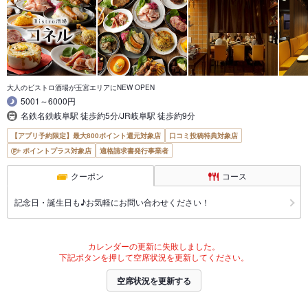
大人のビストロ酒場が玉宮エリアにNEW OPEN
5001～6000円
名鉄名鉄岐阜駅 徒歩約5分/JR岐阜駅 徒歩約9分
【アプリ予約限定】最大800ポイント還元対象店
口コミ投稿特典対象店
ポイントプラス対象店
適格請求書発行事業者
クーポン
コース
記念日・誕生日も♪お気軽にお問い合わせください！
カレンダーの更新に失敗しました。
下記ボタンを押して空席状況を更新してください。
空席状況を更新する