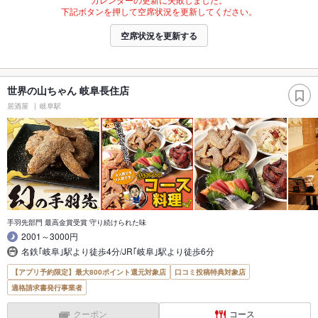
下記ボタンを押して空席状況を更新してください。
空席状況を更新する
世界の山ちゃん 岐阜長住店
居酒屋
岐阜駅
手羽先部門 最高金賞受賞 守り続けられた味
2001～3000円
名鉄｢岐阜｣駅より徒歩4分/JR｢岐阜｣駅より徒歩6分
【アプリ予約限定】最大800ポイント還元対象店
口コミ投稿特典対象店
適格請求書発行事業者
クーポン
コース