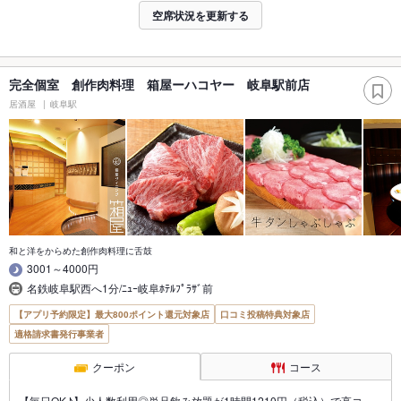
空席状況を更新する
完全個室 創作肉料理 箱屋ーハコヤー 岐阜駅前店
居酒屋
岐阜駅
和と洋をからめた創作肉料理に舌鼓
3001～4000円
名鉄岐阜駅西へ1分/ﾆｭｰ岐阜ﾎﾃﾙﾌﾟﾗｻﾞ前
【アプリ予約限定】最大800ポイント還元対象店
口コミ投稿特典対象店
適格請求書発行事業者
クーポン
コース
【毎日OK♪】少人数利用◎単品飲み放題が1時間1210円（税込）で高コ