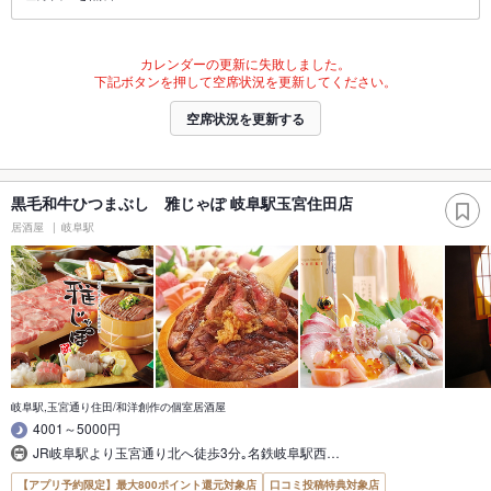
カレンダーの更新に失敗しました。
下記ボタンを押して空席状況を更新してください。
空席状況を更新する
黒毛和牛ひつまぶし 雅じゃぽ 岐阜駅玉宮住田店
居酒屋
岐阜駅
岐阜駅,玉宮通り住田/和洋創作の個室居酒屋
4001～5000円
JR岐阜駅より玉宮通り北へ徒歩3分｡名鉄岐阜駅西…
【アプリ予約限定】最大800ポイント還元対象店
口コミ投稿特典対象店