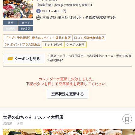
【個室完備】藁焼きと海鮮寿司を個室で♪
3001～4000円
東海道線 岐阜駅 徒歩5分 / 名鉄岐阜駅徒歩3分
個室
カード
禁煙席
喫煙席
【アプリ予約限定】最大800ポイント還元対象店
口コミ投稿特典対象店
ポイントプラス対象店
ネット予約可
クーポンあり
ご宴会に☆日～木曜日限定！ 6名様以上のコースご予約で幹事
クーポンを見る
1名様無料♪
カレンダーの更新に失敗しました。
下記ボタンを押して空席状況を更新してください。
空席状況を更新する
世界の山ちゃん アスティ大垣店
居酒屋
大垣