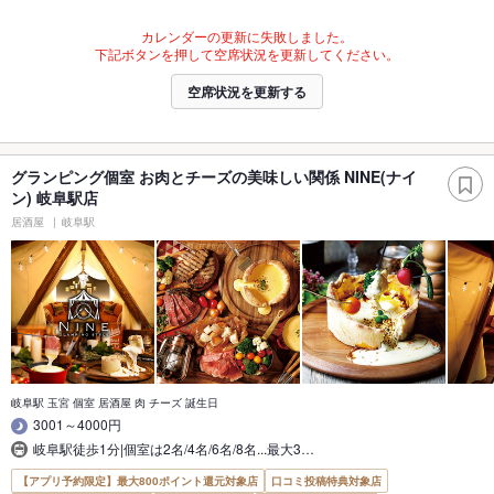
カレンダーの更新に失敗しました。
下記ボタンを押して空席状況を更新してください。
空席状況を更新する
グランピング個室 お肉とチーズの美味しい関係 NINE(ナイ
ン) 岐阜駅店
居酒屋
岐阜駅
岐阜駅 玉宮 個室 居酒屋 肉 チーズ 誕生日
3001～4000円
岐阜駅徒歩1分|個室は2名/4名/6名/8名...最大3…
【アプリ予約限定】最大800ポイント還元対象店
口コミ投稿特典対象店