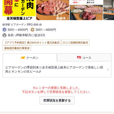
岐阜駅 ビアガーデン BBQ 焼肉 肉
3001～4000円
3001～4000円
名鉄･JR岐阜駅共に徒歩2分
【アプリ予約限定】最大800ポイント還元対象店
口コミ投稿特典対象店
適格請求書発行事業者
クーポン
コース
ビアガーデンの季節到来☆全天候型屋上岐阜ビアガーデンで美味しい焼
肉とキンキンの生ビール♪
カレンダーの更新に失敗しました。
下記ボタンを押して空席状況を更新してください。
空席状況を更新する