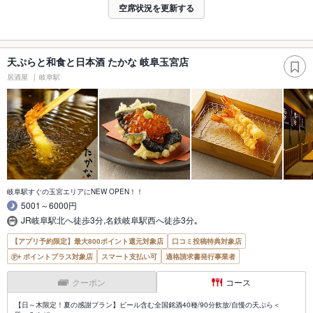
空席状況を更新する
天ぷらと和食と日本酒 たかな 岐阜玉宮店
居酒屋
岐阜駅
岐阜駅すぐの玉宮エリアにNEW OPEN！！
5001～6000円
JR岐阜駅北へ徒歩3分,名鉄岐阜駅西へ徒歩3分｡
【アプリ予約限定】最大800ポイント還元対象店
口コミ投稿特典対象店
ポイントプラス対象店
スマート支払い可
適格請求書発行事業者
クーポン
コース
【日～木限定！夏の感謝プラン】ビール含む全国銘酒40種/90分飲放/自慢の天ぷら＜