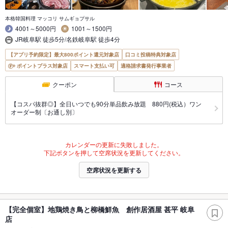
本格韓国料理 マッコリ サムギョプサル
4001～5000円
1001～1500円
JR岐阜駅 徒歩5分/名鉄岐阜駅 徒歩4分
【アプリ予約限定】最大800ポイント還元対象店
口コミ投稿特典対象店
ポイントプラス対象店
スマート支払い可
適格請求書発行事業者
クーポン
コース
【コスパ抜群◎】全日いつでも90分単品飲み放題 880円(税込）ワン
オーダー制〔お通し別〕
カレンダーの更新に失敗しました。
下記ボタンを押して空席状況を更新してください。
空席状況を更新する
【完全個室】地鶏焼き鳥と柳橋鮮魚 創作居酒屋 甚平 岐阜
店