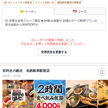
ポイントプラス対象店
スマート支払い可
適格請求書発行事業者
クーポン
コース
日-木曜＆女性グループ限定★3H飲み放題付 自慢のチーズ料理プランが
表示金額から800円OFF♪
カレンダーの更新に失敗しました。
下記ボタンを押して空席状況を更新してください。
空席状況を更新する
目利きの銀次 名鉄岐阜駅前店
居酒屋
岐阜駅