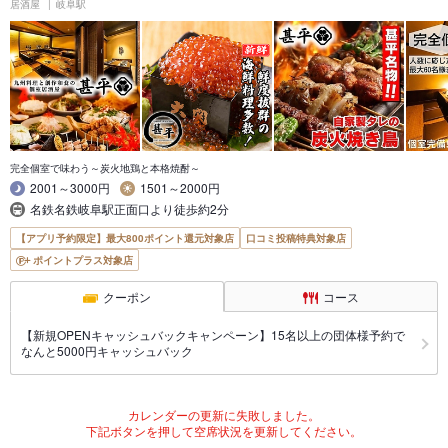
居酒屋
岐阜駅
完全個室で味わう～炭火地鶏と本格焼酎～
2001～3000円
1501～2000円
名鉄名鉄岐阜駅正面口より徒歩約2分
【アプリ予約限定】最大800ポイント還元対象店
口コミ投稿特典対象店
ポイントプラス対象店
クーポン
コース
【新規OPENキャッシュバックキャンペーン】15名以上の団体様予約で
なんと5000円キャッシュバック
カレンダーの更新に失敗しました。
下記ボタンを押して空席状況を更新してください。