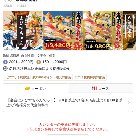
居酒屋
岐阜駅
海鮮 居酒屋 肉 誕生日 女子会 個室
2001～3000円
1501～2000円
名鉄名鉄岐阜駅正面口より徒歩約3分
【アプリ予約限定】最大800ポイント還元対象店
口コミ投稿特典対象店
クーポン
コース
【宴会はえびすちゃんでっ！】 ☆8名以上で1名/18名以上で2名/30名以
上で3名様分の代金無料☆
カレンダーの更新に失敗しました。
下記ボタンを押して空席状況を更新してください。