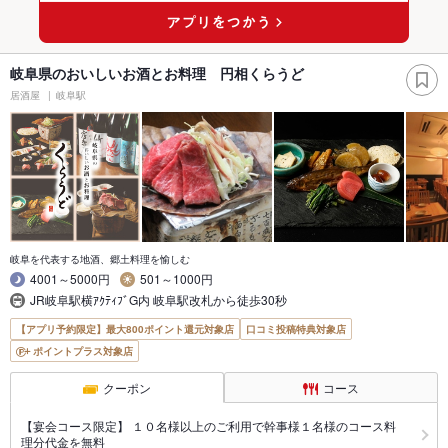
岐阜県のおいしいお酒とお料理 円相くらうど
居酒屋
岐阜駅
岐阜を代表する地酒、郷土料理を愉しむ
4001～5000円
501～1000円
JR岐阜駅横ｱｸﾃｨﾌﾞG内 岐阜駅改札から徒歩30秒
【アプリ予約限定】最大800ポイント還元対象店
口コミ投稿特典対象店
ポイントプラス対象店
クーポン
コース
【宴会コース限定】 １０名様以上のご利用で幹事様１名様のコース料
理分代金を無料