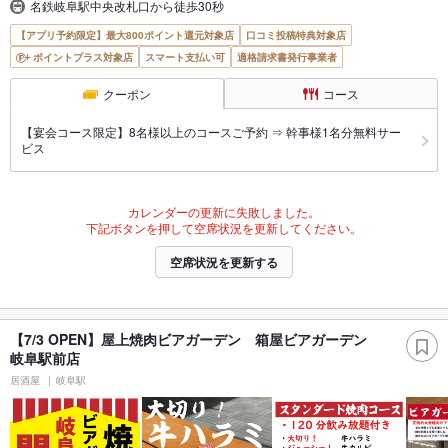
名鉄岐阜駅中央改札口から徒歩30秒
【アプリ予約限定】最大800ポイント還元対象店
口コミ投稿特典対象店
ポイントプラス対象店
スマート支払い可
適格請求書発行事業者
クーポン
コース
【宴会コース限定】8名様以上のコースご予約 ⇒ 幹事様1名分無料サー
ビス
カレンダーの更新に失敗しました。
下記ボタンを押して空席状況を更新してください。
空席状況を更新する
【7/3 OPEN】屋上焼肉ビアガーデン 箱屋ビアガーデン
岐阜駅前店
居酒屋
岐阜駅