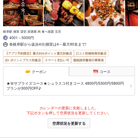
岐阜駅 個室 貸切 居酒屋 肉 食べ放題 玉宮
4001～5000円
各岐阜駅から徒歩4分|個室は4～最大90名まで!
【アプリ予約限定】最大800ポイント還元対象店
口コミ投稿特典対象店
ポイントプラス対象店
スマート支払い可
適格請求書発行事業者
クーポン
コース
★Ｗサプライズコース★シュラスコ付きコース 4800円/5300円/5800円
プランが300円OFF♪
カレンダーの更新に失敗しました。
下記ボタンを押して空席状況を更新してください。
空席状況を更新する