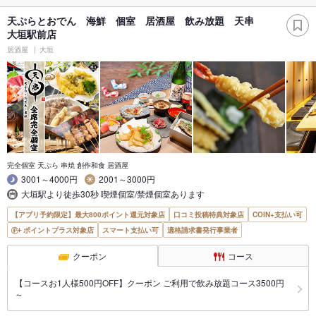
天ぷらとおでん 海鮮 個室 居酒屋 飲み放題 天串
大垣駅前店
居酒屋
大垣
完全個室 天ぷら 串焼 創作和食 居酒屋
3001～4000円
2001～3000円
大垣駅より徒歩30秒 喫煙個室/禁煙個室あります
【アプリ予約限定】最大800ポイント還元対象店
口コミ投稿特典対象店
COIN+支払い可
ポイントプラス対象店
スマート支払い可
適格請求書発行事業者
クーポン
コース
【コースお1人様500円OFF】クーポン ご利用で飲み放題コース3500円
～