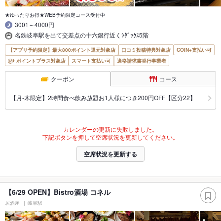
★ゆったりお得★WEB予約限定コース受付中
3001～4000円
名鉄岐阜駅を出て交差点の十六銀行近くｼﾀﾞｯｸｽ5階
【アプリ予約限定】最大800ポイント還元対象店
口コミ投稿特典対象店
COIN+支払い可
ポイントプラス対象店
スマート支払い可
適格請求書発行事業者
クーポン
コース
【月‐木限定】2時間食べ飲み放題お1人様につき200円OFF【区分22】
カレンダーの更新に失敗しました。
下記ボタンを押して空席状況を更新してください。
空席状況を更新する
【6/29 OPEN】Bistro酒場 コネル
居酒屋
岐阜駅