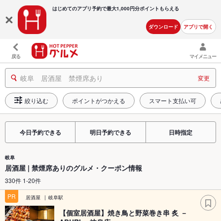
はじめてのアプリ予約で最大
1,000円分ポイントもらえる
ダウンロード
アプリで開く
戻る
マイメニュー
岐阜 居酒屋 禁煙席あり
変更
絞り込む
ポイントがつかえる
スマート支払い可
今日予約できる
明日予約できる
日時指定
岐阜
居酒屋 | 禁煙席ありのグルメ・クーポン情報
330件 1-20件
PR
居酒屋
岐阜駅
【個室居酒屋】焼き鳥と野菜巻き串 炙 －