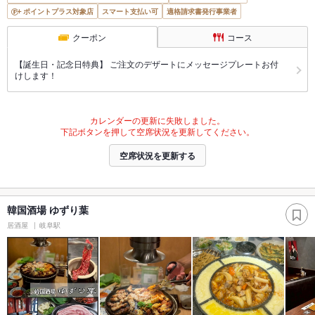
ポイントプラス対象店
スマート支払い可
適格請求書発行事業者
クーポン
コース
【誕生日・記念日特典】 ご注文のデザートにメッセージプレートお付
けします！
カレンダーの更新に失敗しました。
下記ボタンを押して空席状況を更新してください。
空席状況を更新する
韓国酒場 ゆずり葉
居酒屋
岐阜駅