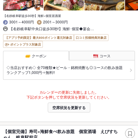
【名鉄岐阜駅徒歩30秒】海鮮×個室居酒屋
3001～4000円
2001～3000円
【名鉄岐阜駅中央口徒歩30秒!】海鮮･個室◆宴会…
【アプリ予約限定】最大800ポイント還元対象店
口コミ投稿特典対象店
ポイントプラス対象店
クーポン
コース
◇当店おすすめ◇ 全70種類★ビール・銘柄焼酎も◎コースの飲み放題
ランクアップ1,000円⇒無料!!
カレンダーの更新に失敗しました。
下記ボタンを押して空席状況を更新してください。
空席状況を更新する
【個室完備】寿司×海鮮食べ飲み放題 個室酒場 えびすち
ゃん 岐阜駅前店