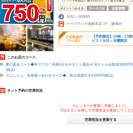
【アプリ予約限定】最大800ポイント還元対象店
口
ポイントつかえる
2001～3000円
ケーズデンキ函館本店３F 建物内
【予約限定】15時～17
ビス！※日～木曜限定
このお店のコース
夏の宴会コース◆本マグロ！刺身5点＆やきとり盛合せ 生ビール込飲放3800円(税
(税込)
ラムしゃぶ・刺身盛り合わせコース◆ 飲み放題付き4,000円(税込)
ネット予約の空席状況
カレンダーの更新に失敗しました。
下記ボタンを押して空席状況を更新してくだ
空席状況を更新する