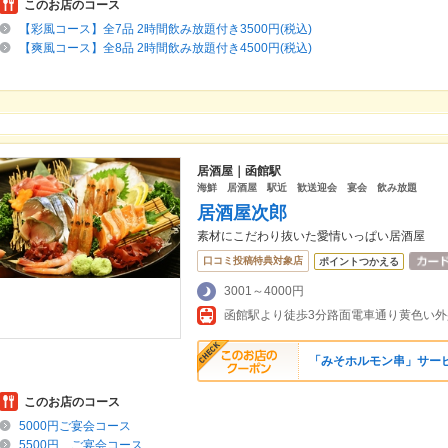
このお店のコース
【彩風コース】全7品 2時間飲み放題付き3500円(税込)
【爽風コース】全8品 2時間飲み放題付き4500円(税込)
居酒屋｜函館駅
海鮮 居酒屋 駅近 歓送迎会 宴会 飲み放題
居酒屋次郎
素材にこだわり抜いた愛情いっぱい居酒屋
口コミ投稿特典対象店
ポイントつかえる
3001～4000円
函館駅より徒歩3分路面電車通り黄色い
「みそホルモン串」サー
このお店のコース
5000円ご宴会コース
5500円 ご宴会コース