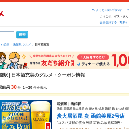
よくある問い合わせ
ようこそ、
さん
ゲスト
会員登録する（無料）
函館
函館駅 グルメ
日本酒充実
館駅 | 日本酒充実のグルメ・クーポン情報
30
索結果
件
1～20
件を表示
居酒屋｜函館駅
函館 居酒屋 飲み放題 肉 焼き鳥 焼鳥 海鮮 鍋 もつ鍋
炭火居酒屋 炎 函館美原2号店
"コスパ抜群の炭火居酒屋"飲み放題825円～