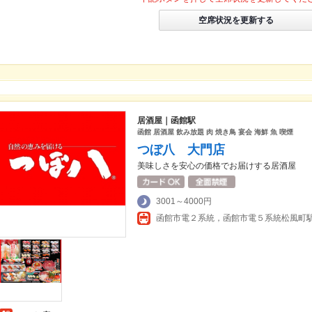
空席状況を更新する
居酒屋｜函館駅
函館 居酒屋 飲み放題 肉 焼き鳥 宴会 海鮮 魚 喫煙
つぼ八 大門店
美味しさを安心の価格でお届けする居酒屋
3001～4000円