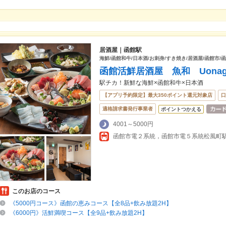
居酒屋｜函館駅
海鮮/函館和牛/日本酒/お刺身/すき焼き/居酒屋/函館市/函
函館活鮮居酒屋 魚和 Uonag
駅チカ！新鮮な海鮮×函館和牛×日本酒
【アプリ予約限定】最大350ポイント還元対象店
口
適格請求書発行事業者
ポイントつかえる
4001～5000円
このお店のコース
《5000円コース》函館の恵みコース【全8品+飲み放題2H】
《6000円》活鮮満喫コース【全9品+飲み放題2H】