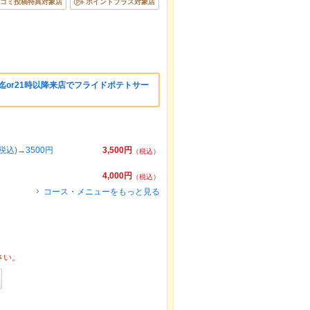
コミ投稿特典対象店
ポイントプラス対象店
時迄or21時以降来店でフライドポテトサー
込)→3500円
3,500円
（税込）
4,000円
（税込）
コース・メニューをもっと見る
さい。