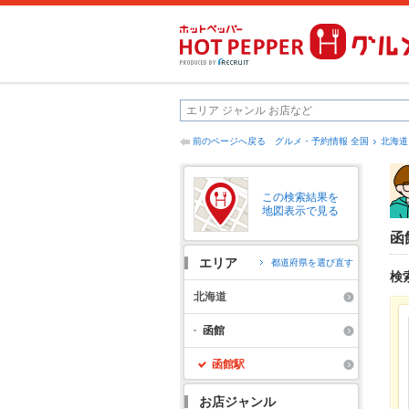
前のページへ戻る
グルメ・予約情報 全国
北海道
この検索結果を
地図表示で見る
函
エリア
都道府県を選び直す
検
北海道
函館
函館駅
お店ジャンル