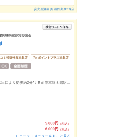
炭火居酒屋 炎 函館美原2号店
館/海鮮/個室/貸切/宴会
i
コミ投稿特典対象店
ポイントプラス対象店
函館市電２系統，函館市電５系統松風町駅出口より徒歩約2分/ＪＲ函館本線函館駅西口より徒歩約8分
5,000円
（税込）
6,000円
（税込）
コース・メニューをもっと見る