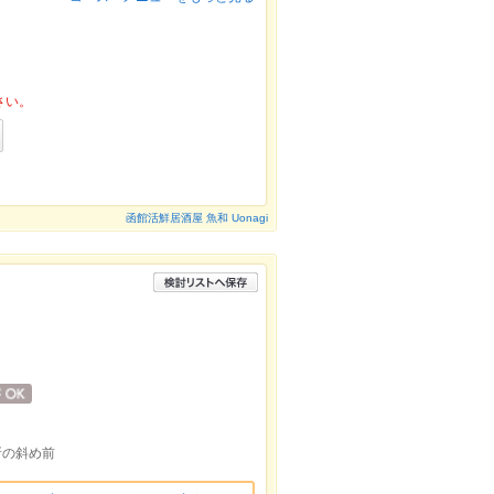
さい。
函館活鮮居酒屋 魚和 Uonagi
所の斜め前