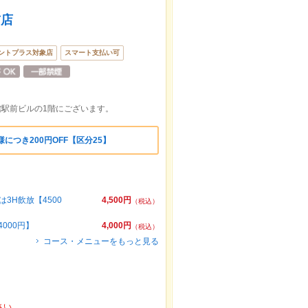
前店
ントプラス対象店
スマート支払い可
館駅前ビルの1階にございます。
につき200円OFF【区分25】
3H飲放【4500
4,500円
（税込）
000円】
4,000円
（税込）
コース・メニューをもっと見る
さい。