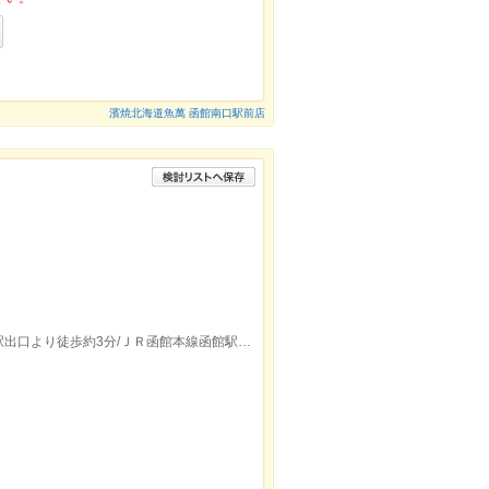
濱焼北海道魚萬 函館南口駅前店
函館市電２系統，函館市電５系統松風町駅出口より徒歩約3分/ＪＲ函館本線函館駅西口より徒歩約10分