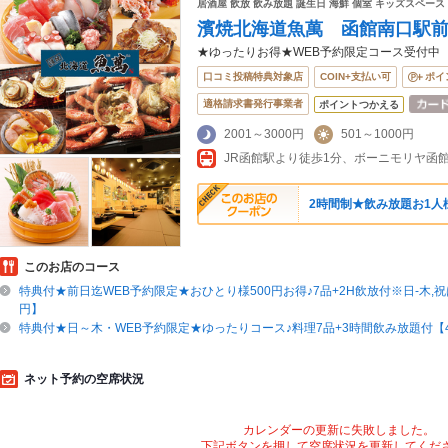
居酒屋 飲放 飲み放題 誕生日 海鮮 個室 キッズスペース
濱焼北海道魚萬 函館南口駅
★ゆったりお得★WEB予約限定コース受付中
口コミ投稿特典対象店
COIN+支払い可
ポイ
適格請求書発行事業者
ポイントつかえる
2001～3000円
501～1000円
JR函館駅より徒歩1分、ボーニモリヤ函
2時間制★飲み放題お1人様
このお店のコース
特典付★前日迄WEB予約限定★おひとり様500円お得♪7品+2H飲放付※日-木,祝は
円】
特典付★日～木・WEB予約限定★ゆったりコース♪料理7品+3時間飲み放題付【4
ネット予約の空席状況
カレンダーの更新に失敗しました。
下記ボタンを押して空席状況を更新してくだ