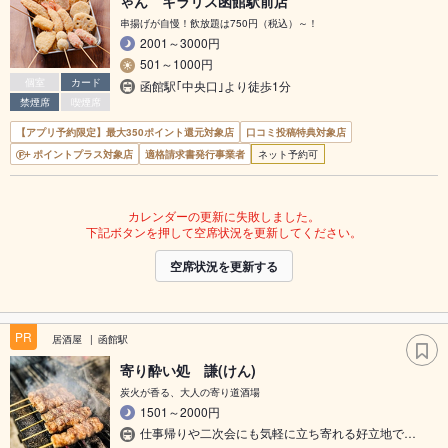
ゃん キラリス函館駅前店
串揚げが自慢！飲放題は750円（税込）～！
2001～3000円
501～1000円
個室
カード
函館駅｢中央口｣より徒歩1分
禁煙席
喫煙席
【アプリ予約限定】最大350ポイント還元対象店
口コミ投稿特典対象店
ポイントプラス対象店
適格請求書発行事業者
ネット予約可
カレンダーの更新に失敗しました。
下記ボタンを押して空席状況を更新してください。
空席状況を更新する
PR
居酒屋
函館駅
寄り酔い処 謙(けん)
炭火が香る、大人の寄り道酒場
1501～2000円
仕事帰りや二次会にも気軽に立ち寄れる好立地で…