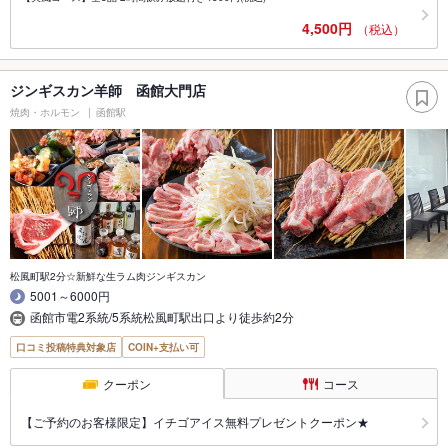
4,500円
（税込）
ジンギスカン羊師 函館大門店
焼肉・ホルモン
函館駅
松風町駅2分☆新鮮な生ラム肉ジンギスカン
5001～6000円
函館市電2系統/5系統松風町駅出口より徒歩約2分
口コミ投稿特典対象店
COIN+支払い可
クーポン
コース
【ご予約のお客様限定】イチゴアイス無料プレゼントクーポン★