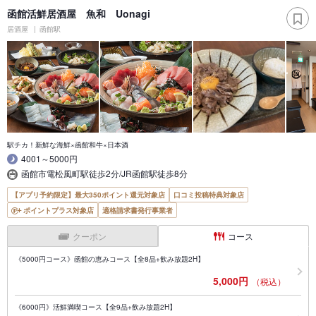
函館活鮮居酒屋 魚和 Uonagi
居酒屋
函館駅
駅チカ！新鮮な海鮮×函館和牛×日本酒
4001～5000円
函館市電松風町駅徒歩2分/JR函館駅徒歩8分
【アプリ予約限定】最大350ポイント還元対象店
口コミ投稿特典対象店
ポイントプラス対象店
適格請求書発行事業者
クーポン
コース
《5000円コース》函館の恵みコース【全8品+飲み放題2H】
5,000円
（税込）
《6000円》活鮮満喫コース【全9品+飲み放題2H】