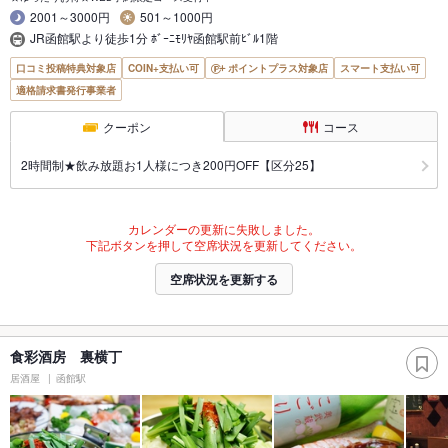
2001～3000円
501～1000円
JR函館駅より徒歩1分 ﾎﾞｰﾆﾓﾘﾔ函館駅前ﾋﾞﾙ1階
口コミ投稿特典対象店
COIN+支払い可
ポイントプラス対象店
スマート支払い可
適格請求書発行事業者
クーポン
コース
2時間制★飲み放題お1人様につき200円OFF【区分25】
カレンダーの更新に失敗しました。
下記ボタンを押して空席状況を更新してください。
空席状況を更新する
食彩酒房 裏横丁
居酒屋
函館駅