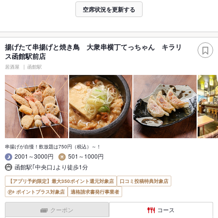
空席状況を更新する
揚げたて串揚げと焼き鳥 大衆串横丁てっちゃん キラリ
ス函館駅前店
居酒屋
函館駅
串揚げが自慢！飲放題は750円（税込）～！
2001～3000円
501～1000円
函館駅｢中央口｣より徒歩1分
【アプリ予約限定】最大350ポイント還元対象店
口コミ投稿特典対象店
ポイントプラス対象店
適格請求書発行事業者
クーポン
コース