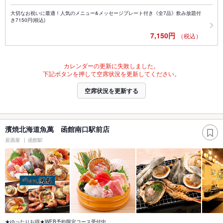
大切なお祝いに最適！人気のメニュー&メッセージプレート付き《全7品》飲み放題付
き7150円(税込)
7,150円
（税込）
カレンダーの更新に失敗しました。
下記ボタンを押して空席状況を更新してください。
空席状況を更新する
濱焼北海道魚萬 函館南口駅前店
居酒屋
函館駅
★ゆったりお得★WEB予約限定コース受付中