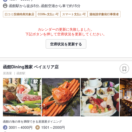
函館駅から徒歩5分､函館空港から車で約15分
口コミ投稿特典対象店
COIN+支払い可
スマート支払い可
適格請求書発行事業者
カレンダーの更新に失敗しました。
下記ボタンを押して空席状況を更新してください。
空席状況を更新する
函館Dining雅家 ベイエリア店
居酒屋
函館駅
函館の海の幸を満喫できる居酒屋ダイニング
3001～4000円
1501～2000円