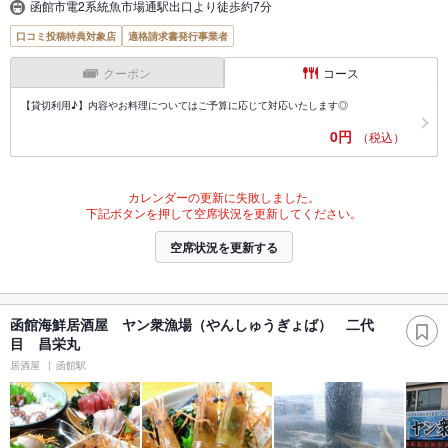
函館市電2系統魚市場通駅出口より徒歩約7分
口コミ投稿特典対象店
適格請求書発行事業者
クーポン
コース
【貸切利用♪】内容やお料理についてはご予算に応じて対応いたします◎
0円
（税込）
カレンダーの更新に失敗しました。
下記ボタンを押して空席状況を更新してください。
空席状況を更新する
函館海鮮居酒屋 ヤン衆漁場（やんしゅうぎょば） 二代
目 昌栄丸
居酒屋
函館駅