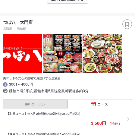
つぼ八 大門店
居酒屋
函館駅
美味しさを安心の価格でお届けする居酒屋
3001～4000円
函館市電2系統,函館市電5系統松風町駅徒歩約3分
クーポン
コース
【彩風コース】全7品 2時間飲み放題付き3500円(税込)
3,500円
（税込）
【爽風コース】全8品 2時間飲み放題付き4500円(税込)