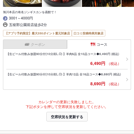
旭川本店の有名ジンギスカンを函館で！
3001～4000円
五稜郭公園前店徒歩2分
【アプリ予約限定】最大350ポイント還元対象店
口コミ投稿特典対象店
クーポン
コース
【生ビール付飲み放題90分付(10分前L.O) 】羊肉6品 全10品コース◆6,490円 (税込)
6,490円
（税込）
【生ビール付飲み放題90分付(10分前L.O) 】羊肉12品 全16品コース◆8,690円 (税込)
8,690円
（税込）
カレンダーの更新に失敗しました。
下記ボタンを押して空席状況を更新してください。
空席状況を更新する