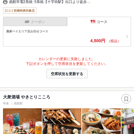
函館市電2系統･5系統【十字街駅】出口より徒歩…
口コミ投稿特典対象店
クーポン
コース
雅家ベイエリア店お任せコース
4,500円
（税込）
カレンダーの更新に失敗しました。
下記ボタンを押して空席状況を更新してください。
空席状況を更新する
大衆酒場 やきとりこころ
和食
函館駅