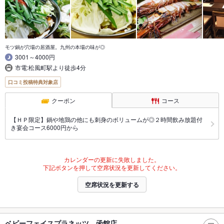
モツ鍋が穴場の居酒屋。九州の本場の味が◎
3001～4000円
市電:松風町駅より徒歩4分
口コミ投稿特典対象店
クーポン
コース
【ＨＰ限定】鍋や地鶏の他にも刺身のボリュームが◎２時間飲み放題付
き宴会コース6000円から
カレンダーの更新に失敗しました。
下記ボタンを押して空席状況を更新してください。
空席状況を更新する
ベビーフェイスプラネッツ 函館店