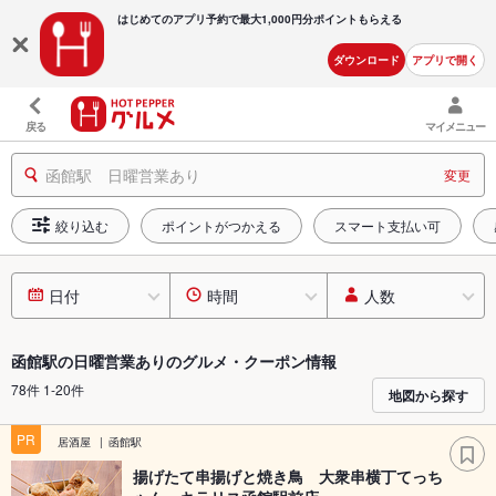
はじめてのアプリ予約で最大
1,000円分ポイントもらえる
ダウンロード
アプリで開く
戻る
マイメニュー
函館駅 日曜営業あり
変更
絞り込む
ポイントがつかえる
スマート支払い可
日付
時間
人数
函館駅の日曜営業ありのグルメ・クーポン情報
78件 1-20件
地図から探す
PR
居酒屋
函館駅
揚げたて串揚げと焼き鳥 大衆串横丁てっち