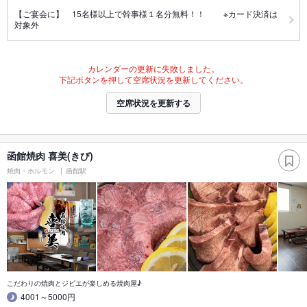
【ご宴会に】 15名様以上で幹事様１名分無料！！ ※カード決済は
対象外
カレンダーの更新に失敗しました。
下記ボタンを押して空席状況を更新してください。
空席状況を更新する
函館焼肉 喜美(きび)
焼肉・ホルモン
函館駅
こだわりの焼肉とジビエが楽しめる焼肉屋♪
4001～5000円