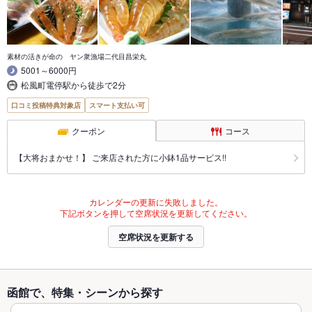
素材の活きが命の ヤン衆漁場二代目昌栄丸
5001～6000円
松風町電停駅から徒歩で2分
口コミ投稿特典対象店
スマート支払い可
クーポン
コース
【大将おまかせ！】 ご来店された方に小鉢1品サービス!!
カレンダーの更新に失敗しました。
下記ボタンを押して空席状況を更新してください。
空席状況を更新する
函館で、特集・シーンから探す