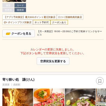
個室
カード
禁煙席
喫煙席
【アプリ予約限定】最大800ポイント還元対象店
口コミ投稿特典対象店
ポイントプラス対象店
ネット予約可
クーポンあり
【月～木限定】19:00～23:00のご予約で乾杯ドリンクをサー
クーポンを見る
ビス
カレンダーの更新に失敗しました。
下記ボタンを押して空席状況を更新してください。
空席状況を更新する
寄り酔い処 謙(けん)
居酒屋
函館駅