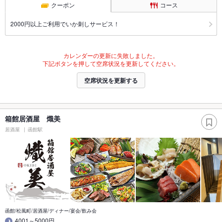
クーポン
コース
2000円以上ご利用でいか刺しサービス！
カレンダーの更新に失敗しました。
下記ボタンを押して空席状況を更新してください。
空席状況を更新する
箱館居酒屋 熾美
居酒屋
函館駅
函館/松風町/居酒屋/ディナー/宴会/飲み会
4001～5000円