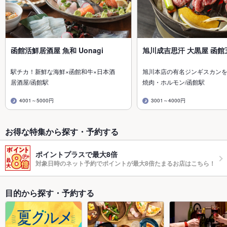
函館活鮮居酒屋 魚和 Uonagi
旭川成吉思汗 大黒屋 函館
駅チカ！新鮮な海鮮×函館和牛×日本酒
旭川本店の有名ジンギスカン
居酒屋/函館駅
焼肉・ホルモン/函館駅
4001～5000円
3001～4000円
お得な特集から探す・予約する
ポイントプラスで最大8倍
対象日時のネット予約でポイントが最大8倍たまるお店はこちら！
目的から探す・予約する