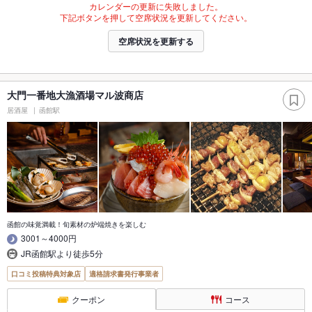
カレンダーの更新に失敗しました。
下記ボタンを押して空席状況を更新してください。
空席状況を更新する
大門一番地大漁酒場マル波商店
居酒屋
函館駅
函館の味覚満載！旬素材の炉端焼きを楽しむ
3001～4000円
JR函館駅より徒歩5分
口コミ投稿特典対象店
適格請求書発行事業者
クーポン
コース