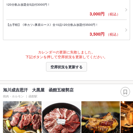
120分飲み放題全5品付3000円！
3,000円
（税込）
【お手軽】《串カツ×豚肩ロース》全10品120分飲み放題付3500円！
3,500円
（税込）
カレンダーの更新に失敗しました。
下記ボタンを押して空席状況を更新してください。
空席状況を更新する
旭川成吉思汗 大黒屋 函館五稜郭店
焼肉・ホルモン
函館駅