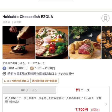
Hokkaido Cheesedish EZOLA
居酒屋
函館駅
北海道の美味しさを、チーズでもっと
5001～6000円
1501～2000円
函館市電5系統五稜郭公園前駅出口より徒歩約5分
口コミ投稿特典対象店
適格請求書発行事業者
クーポン
コース
(1)人気No 1チーズと和牛コースを楽しむ飲み放題付！人気の和牛とこだわりチーズ料
理《全８品》
7,700円
（税込）