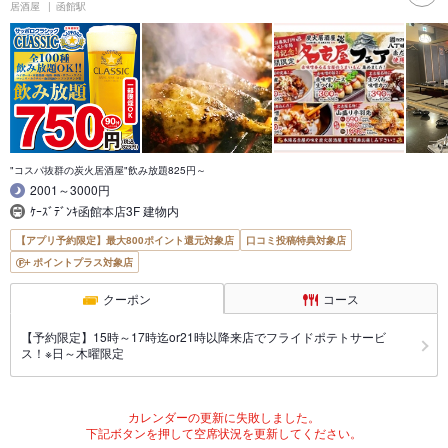
居酒屋
函館駅
"コスパ抜群の炭火居酒屋"飲み放題825円～
2001～3000円
ｹｰｽﾞﾃﾞﾝｷ函館本店3F 建物内
【アプリ予約限定】最大800ポイント還元対象店
口コミ投稿特典対象店
ポイントプラス対象店
クーポン
コース
【予約限定】15時～17時迄or21時以降来店でフライドポテトサービ
ス！※日～木曜限定
カレンダーの更新に失敗しました。
下記ボタンを押して空席状況を更新してください。