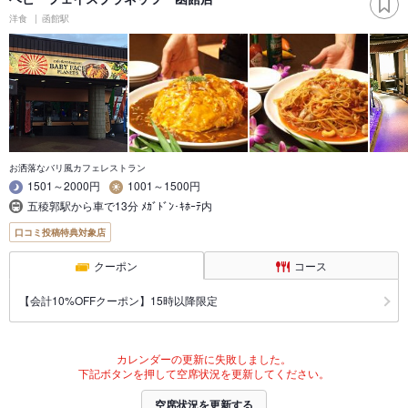
洋食
函館駅
お洒落なバリ風カフェレストラン
1501～2000円
1001～1500円
五稜郭駅から車で13分 ﾒｶﾞﾄﾞﾝ･ｷﾎｰﾃ内
口コミ投稿特典対象店
クーポン
コース
【会計10%OFFクーポン】15時以降限定
カレンダーの更新に失敗しました。
下記ボタンを押して空席状況を更新してください。
空席状況を更新する