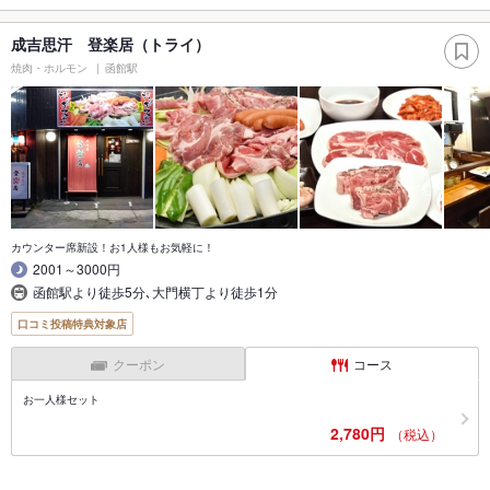
成吉思汗 登楽居（トライ）
焼肉・ホルモン
函館駅
カウンター席新設！お1人様もお気軽に！
2001～3000円
函館駅より徒歩5分､大門横丁より徒歩1分
口コミ投稿特典対象店
クーポン
コース
お一人様セット
2,780円
（税込）