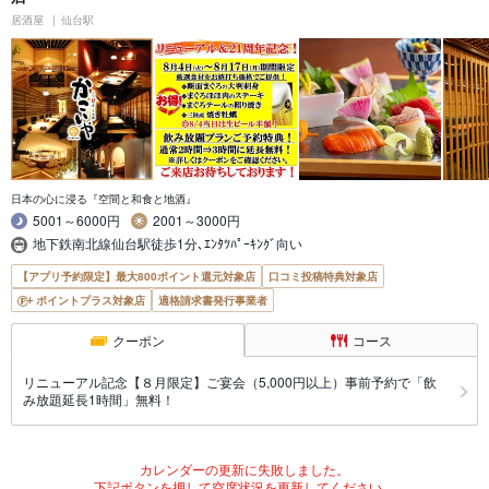
居酒屋
仙台駅
日本の心に浸る『空間と和食と地酒』
5001～6000円
2001～3000円
地下鉄南北線仙台駅徒歩1分､ｴﾝﾀﾂﾊﾟｰｷﾝｸﾞ向い
【アプリ予約限定】最大800ポイント還元対象店
口コミ投稿特典対象店
ポイントプラス対象店
適格請求書発行事業者
クーポン
コース
リニューアル記念【８月限定】ご宴会（5,000円以上）事前予約で「飲
み放題延長1時間」無料！
カレンダーの更新に失敗しました。
下記ボタンを押して空席状況を更新してください。