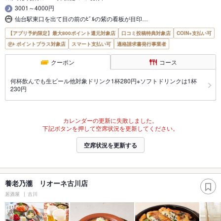
3001～4000円
仙台駅東口を出て目の前のﾋﾞﾙの紫の看板が目印…
【アプリ予約限定】最大800ポイント還元対象店
口コミ投稿特典対象店
COIN+支払い可
ポイントプラス対象店
スマート支払い可
適格請求書発行事業者
クーポン
コース
何杯飲んでも生ビール他対象ドリンク1杯280円※ソフトドリンクは1杯
230円
カレンダーの更新に失敗しました。
下記ボタンを押して空席状況を更新してください。
空席状況を更新する
養老乃瀧 リオーネ古川店
居酒屋
古川