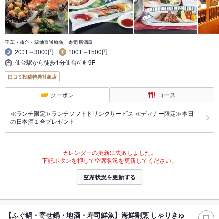
千葉・仙台・築地直送鮮魚・寿司居酒屋
2001～3000円
1001～1500円
仙台駅から徒歩1分仙台ﾊﾟﾙｺ9F
口コミ投稿特典対象店
クーポン
コース
≪ランチ限定≫ランチソフトドリンクサービス ≪ディナー限定≫本日
の日本酒１合プレゼント
カレンダーの更新に失敗しました。
下記ボタンを押して空席状況を更新してください。
空席状況を更新する
【ふぐ鍋・寄せ鍋・地酒・寿司鮮魚】海鮮割烹 しゃりきゅ