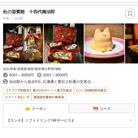
杜の迎賓館 十四代梅治郎
和食
仙台駅
仙台/和食/居酒屋/個室/接待/郷土料理/海鮮
5001～6000円
2001～3000円
仙台駅から徒歩5分｡広瀬通と愛宕上杉通の交差点…
【アプリ予約限定】最大350ポイント還元対象店
口コミ投稿特典対象店
スマート支払い可
適格請求書発行事業者
クーポン
コース
【ランチ】ソフトドリンク1杯サービス♪