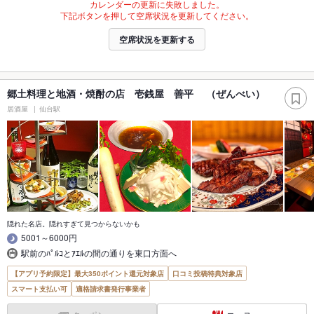
カレンダーの更新に失敗しました。
下記ボタンを押して空席状況を更新してください。
空席状況を更新する
郷土料理と地酒・焼酎の店 壱銭屋 善平 （ぜんべい）
居酒屋
仙台駅
隠れた名店。隠れすぎて見つからないかも
5001～6000円
駅前のﾊﾟﾙｺとｱｴﾙの間の通りを東口方面へ
【アプリ予約限定】最大350ポイント還元対象店
口コミ投稿特典対象店
スマート支払い可
適格請求書発行事業者