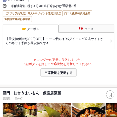
JR仙台駅西口徒歩1分/JR仙石線あおば通駅北3番…
【アプリ予約限定】最大800ポイント還元対象店
口コミ投稿特典対象店
適格請求書発行事業者
クーポン
コース
【最安値保障!!(300円OFF)】コース予約はDKダイニング公式サイトか
らのネット予約が最安値です♪
カレンダーの更新に失敗しました。
下記ボタンを押して空席状況を更新してください。
空席状況を更新する
亜門 仙台うまいもん 個室居酒屋
居酒屋
国分町