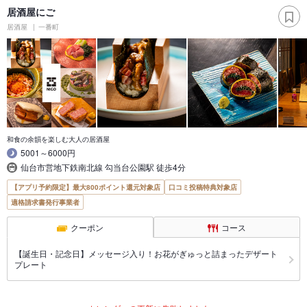
居酒屋にご
居酒屋
一番町
和食の余韻を楽しむ大人の居酒屋
5001～6000円
仙台市営地下鉄南北線 勾当台公園駅 徒歩4分
【アプリ予約限定】最大800ポイント還元対象店
口コミ投稿特典対象店
適格請求書発行事業者
クーポン
コース
【誕生日・記念日】メッセージ入り！お花がぎゅっと詰まったデザート
プレート