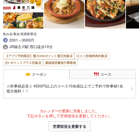
飲み会/宴会/居酒屋/駅近
2001～3000円
JR線古川駅 西口徒歩10分
【アプリ予約限定】最大350ポイント還元対象店
口コミ投稿特典対象店
ポイントプラス対象店
適格請求書発行事業者
クーポン
コース
☆幹事様必見☆ 4500円以上のコース10名様以上でご予約で幹事様1名
様分無料！！
カレンダーの更新に失敗しました。
下記ボタンを押して空席状況を更新してください。
空席状況を更新する