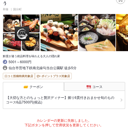
う
和食
国分町
鮮度が違う絶品料理を味わえる大人の隠れ家
5001～6000円
仙台市営地下鉄南北線勾当台公園駅 徒歩5分
口コミ投稿特典対象店
ポイントプラス対象店
クーポン
コース
【大切な方とのちょっと贅沢ディナー】握り6貫付きおまかせ旬のもの
コース6品7500円(税込)
カレンダーの更新に失敗しました。
下記ボタンを押して空席状況を更新してください。