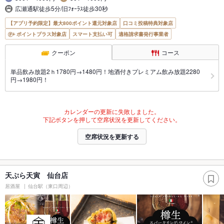
広瀬通駅徒歩5分/旧ﾌｫｰﾗｽ徒歩30秒
【アプリ予約限定】最大800ポイント還元対象店
口コミ投稿特典対象店
ポイントプラス対象店
スマート支払い可
適格請求書発行事業者
クーポン
コース
単品飲み放題2ｈ1780円→1480円！地酒付きプレミアム飲み放題2280
円→1980円！
カレンダーの更新に失敗しました。
下記ボタンを押して空席状況を更新してください。
空席状況を更新する
天ぷら天寅 仙台店
居酒屋
仙台駅（東口周辺）