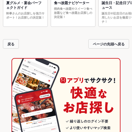
夏グルメ・宴会パーフ
食べ放題ナビゲーター
誕生日・記念日プ
ェクトガイド
ュース
焼肉食べ放題やスイーツ食べ
放題など食べ放題お店探しの
幹事さんのお店探しを強力サ
誕生日や記念日のお祝
決定版！
ポート！お店探しの決定版！
用したいお店を徹底リ
チ！
戻る
ページの先頭へ戻る