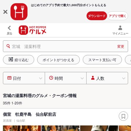
はじめてのアプリ予約で最大
1,000円分ポイントもらえる
ダウンロード
アプリで開く
戻る
マイメニュー
宮城 湯葉料理
変更
絞り込む
ポイントがつかえる
スマート支払い可
日付
時間
人数
宮城の湯葉料理のグルメ・クーポン情報
35件 1-20件
個室 牡鹿半島 仙台駅前店
居酒屋
仙台駅