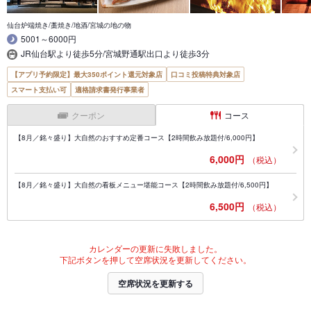
仙台炉端焼き/藁焼き/地酒/宮城の地の物
5001～6000円
JR仙台駅より徒歩5分/宮城野通駅出口より徒歩3分
【アプリ予約限定】最大350ポイント還元対象店
口コミ投稿特典対象店
スマート支払い可
適格請求書発行事業者
クーポン
コース
【8月／銘々盛り】大自然のおすすめ定番コース【2時間飲み放題付/6,000円】
6,000円
（税込）
【8月／銘々盛り】大自然の看板メニュー堪能コース【2時間飲み放題付/6,500円】
6,500円
（税込）
カレンダーの更新に失敗しました。
下記ボタンを押して空席状況を更新してください。
空席状況を更新する