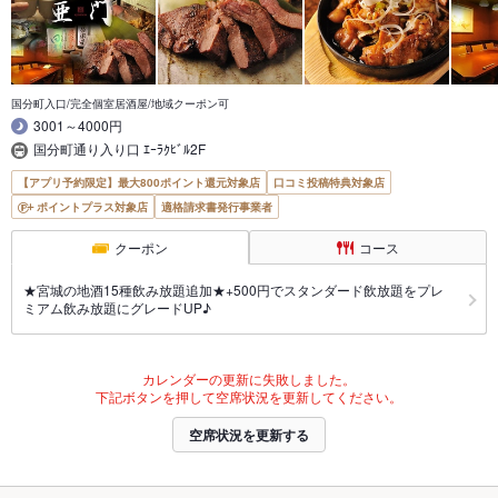
国分町入口/完全個室居酒屋/地域クーポン可
3001～4000円
国分町通り入り口 ｴｰﾗｸﾋﾞﾙ2F
【アプリ予約限定】最大800ポイント還元対象店
口コミ投稿特典対象店
ポイントプラス対象店
適格請求書発行事業者
クーポン
コース
★宮城の地酒15種飲み放題追加★+500円でスタンダード飲放題をプレ
ミアム飲み放題にグレードUP♪
カレンダーの更新に失敗しました。
下記ボタンを押して空席状況を更新してください。
空席状況を更新する