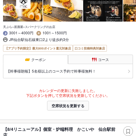
天ぷら×居酒屋×スパークリングのお店
3001～4000円
1001～1500円
JR仙台駅仙石線東口2より徒歩約3分
【アプリ予約限定】最大800ポイント還元対象店
口コミ投稿特典対象店
クーポン
コース
【幹事様朗報】5名様以上のコース予約で幹事様無料！
カレンダーの更新に失敗しました。
下記ボタンを押して空席状況を更新してください。
空席状況を更新する
【8/4リニューアル】個室・炉端料理 かこいや 仙台駅前
店