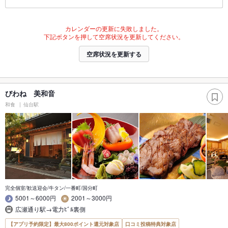
カレンダーの更新に失敗しました。
下記ボタンを押して空席状況を更新してください。
空席状況を更新する
びわね 美和音
和食
仙台駅
完全個室/歓送迎会/牛タン/一番町/国分町
5001～6000円
2001～3000円
広瀬通り駅→電力ﾋﾞﾙ裏側
【アプリ予約限定】最大800ポイント還元対象店
口コミ投稿特典対象店