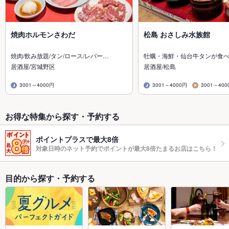
焼肉ホルモンさわだ
松島 おさしみ水族館
焼肉/飲み放題/タン/ロース/レバー…
牡蠣・海鮮・仙台牛タンが食
居酒屋/宮城野区
居酒屋/松島
3001～4000円
3001～4000円
3001～400
お得な特集から探す・予約する
ポイントプラスで最大8倍
対象日時のネット予約でポイントが最大8倍たまるお店はこちら！
目的から探す・予約する