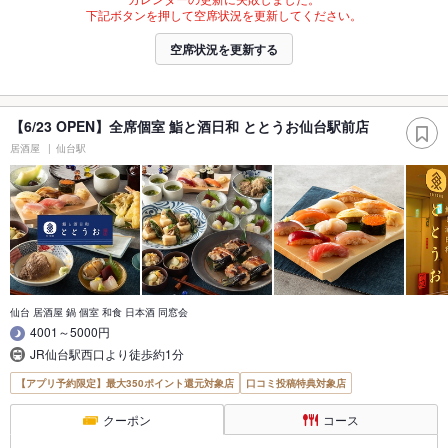
下記ボタンを押して空席状況を更新してください。
空席状況を更新する
【6/23 OPEN】全席個室 鮨と酒日和 ととうお仙台駅前店
居酒屋
仙台駅
仙台 居酒屋 鍋 個室 和食 日本酒 同窓会
4001～5000円
JR仙台駅西口より徒歩約1分
【アプリ予約限定】最大350ポイント還元対象店
口コミ投稿特典対象店
クーポン
コース