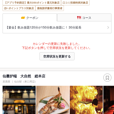
【アプリ予約限定】最大350ポイント還元対象店
口コミ投稿特典対象店
ポイントプラス対象店
適格請求書発行事業者
クーポン
コース
【宴会】飲み放題120分が150分飲み放題に！ 30分延長
カレンダーの更新に失敗しました。
下記ボタンを押して空席状況を更新してください。
空席状況を更新する
仙臺炉端 大自然 総本店
居酒屋
仙台駅（東口周辺）