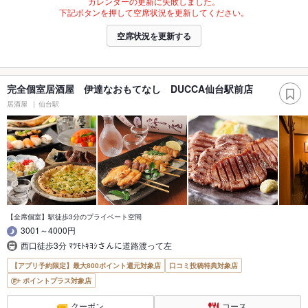
カレンダーの更新に失敗しました。
下記ボタンを押して空席状況を更新してください。
空席状況を更新する
完全個室居酒屋 伊達なおもてなし DUCCA仙台駅前店
居酒屋
仙台駅
【全席個室】駅徒歩3分のプライベート空間
3001～4000円
西口徒歩3分 ﾏﾂﾓﾄｷﾖｼさんに道路渡って左
【アプリ予約限定】最大800ポイント還元対象店
口コミ投稿特典対象店
ポイントプラス対象店
クーポン
コース