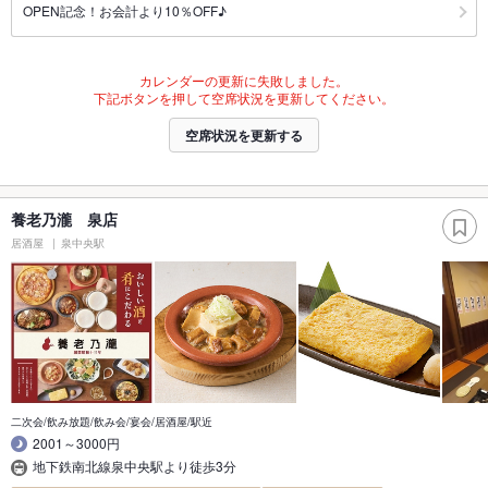
OPEN記念！お会計より10％OFF♪
カレンダーの更新に失敗しました。
下記ボタンを押して空席状況を更新してください。
空席状況を更新する
養老乃瀧 泉店
居酒屋
泉中央駅
二次会/飲み放題/飲み会/宴会/居酒屋/駅近
2001～3000円
地下鉄南北線泉中央駅より徒歩3分