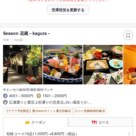
空席状況を更新する
Season 花蔵－kagura－
和食
仙台駅
牛タン/せり鍋/松茸/個室/接待/ランチ
4001～5000円
1501～2000円
広瀬通りと愛宕上杉通りの交差点｡白い蔵造りが…
【アプリ予約限定】最大800ポイント還元対象店
口コミ投稿特典対象店
クーポン
コース
旬味コース10品11,000円→8,800円（税込）