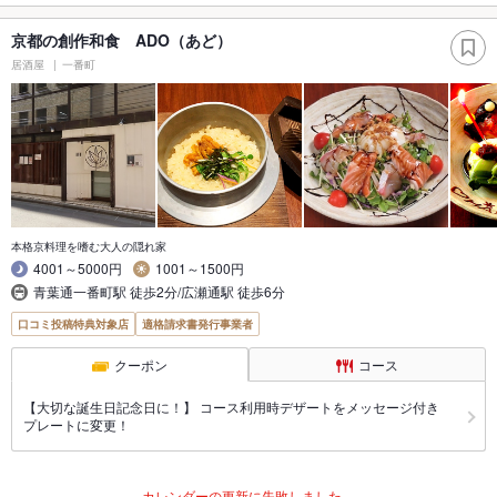
京都の創作和食 ADO（あど）
居酒屋
一番町
本格京料理を嗜む大人の隠れ家
4001～5000円
1001～1500円
青葉通一番町駅 徒歩2分/広瀬通駅 徒歩6分
口コミ投稿特典対象店
適格請求書発行事業者
クーポン
コース
【大切な誕生日記念日に！】 コース利用時デザートをメッセージ付き
プレートに変更！
カレンダーの更新に失敗しました。