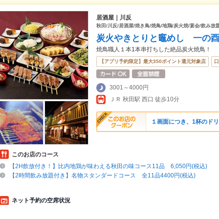
居酒屋｜川反
秋田/川反/居酒屋/焼き鳥/焼鳥/地鶏/炭火焼/宴会/飲み放
炭火やきとりと竈めし 一の
焼鳥職人１本1本串打ちした絶品炭火焼鳥！
【アプリ予約限定】最大350ポイント還元対象店
口
3001～4000円
ＪＲ 秋田駅 西口 徒歩10分
１画面につき、1杯のドリ
このお店のコース
【2H飲放付き！】比内地鶏が味わえる秋田の味コース11品 6,050円(税込)
【2時間飲み放題付き】名物スタンダードコース 全11品4400円(税込)
ネット予約の空席状況