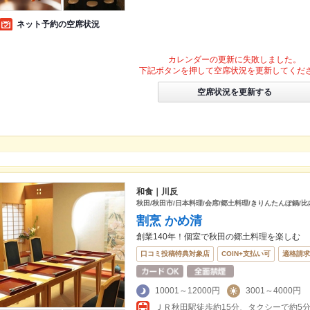
ネット予約の空席状況
カレンダーの更新に失敗しました。
下記ボタンを押して空席状況を更新してくだ
空席状況を更新する
和食｜川反
秋田/秋田市/日本料理/会席/郷土料理/きりんたんぽ鍋/比
割烹 かめ清
創業140年！個室で秋田の郷土料理を楽しむ
口コミ投稿特典対象店
COIN+支払い可
適格請求
10001～12000円
3001～4000円