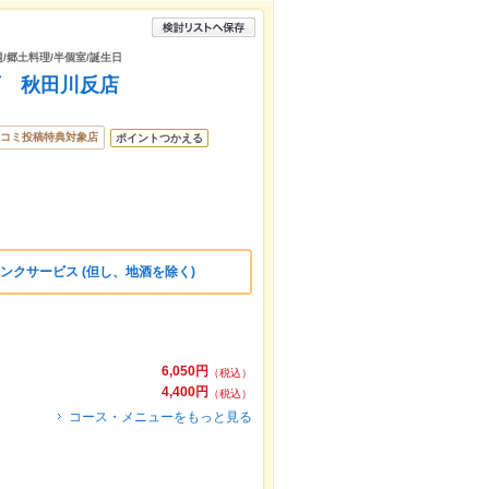
題/郷土料理/半個室/誕生日
酉 秋田川反店
コミ投稿特典対象店
ポイントつかえる
ンクサービス (但し、地酒を除く)
6,050円
（税込）
4,400円
（税込）
コース・メニューをもっと見る