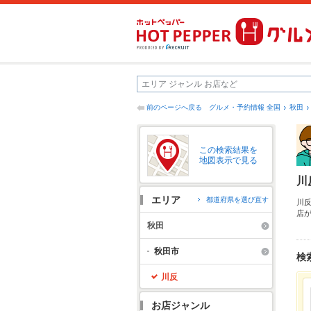
前のページへ戻る
グルメ・予約情報 全国
秋田
この検索結果を
地図表示で見る
川
エリア
都道府県を選び直す
川
店
ッ
秋田
ご
パ
秋田市
検
川反
お店ジャンル