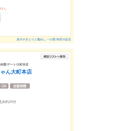
さい。
炭火やきとりと竈めし 一の酉 秋田川反店
肉質/デート/大町本店
ちゃん大町本店
徒歩約24分