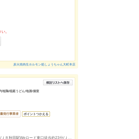
さい。
炭火焼肉生ホルモン処しょうちゃん大町本店
内地鶏/稲庭うどん/地酒/個室
書発行事業者
ポイントつかえる
ＪＲ秋田駅徒歩約15分、タクシーで約5分/ＪＲ秋田駅Weロード東口徒歩約23分/ＪＲ羽越本線羽後牛島駅出口より徒歩約44分