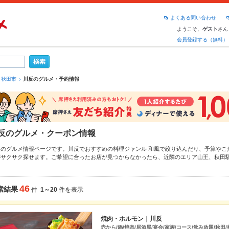
よくある問い合わせ
ようこそ、
さん
ゲスト
会員登録する（無料）
秋田市
川反のグルメ・予約情報
反のグルメ・クーポン情報
反のグルメ情報ページです。川反でおすすめの料理ジャンル
和風
で絞り込んだり、予算やこ
がサクサク探せます。ご希望に合ったお店が見つからなかったら、近隣のエリア
山王
、
秋田
トペッパーグルメなら、お得なクーポンはもちろん、こだわりメニュー
肉じゃが
、
塩辛
、
手
紹介しているので安心！24時間使える簡単便利なネット予約が使えるお店も拡大中です。友
ーティーにもお得に便利にホットペッパーグルメをご利用ください。
46
索結果
件
1～20
件を表示
焼肉・ホルモン｜川反
赤から/鍋/焼肉/居酒屋/宴会/家族/コース/飲み放題/秋田