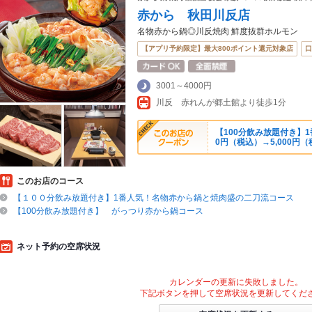
赤から 秋田川反店
名物赤から鍋◎川反焼肉 鮮度抜群ホルモン
【アプリ予約限定】最大800ポイント還元対象店
口
3001～4000円
川反 赤れんが郷土館より徒歩1分
【100分飲み放題付き】1
0円（税込）→5,000円
このお店のコース
【１００分飲み放題付き】1番人気！名物赤から鍋と焼肉盛の二刀流コース
【100分飲み放題付き】 がっつり赤から鍋コース
ネット予約の空席状況
カレンダーの更新に失敗しました。
下記ボタンを押して空席状況を更新してくだ