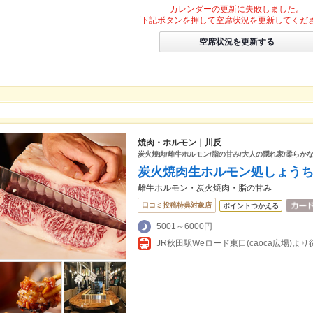
カレンダーの更新に失敗しました。
下記ボタンを押して空席状況を更新してくだ
空席状況を更新する
焼肉・ホルモン｜川反
炭火焼肉/雌牛ホルモン/脂の甘み/大人の隠れ家/柔らかな
炭火焼肉生ホルモン処しょう
雌牛ホルモン・炭火焼肉・脂の甘み
口コミ投稿特典対象店
ポイントつかえる
5001～6000円
JR秋田駅Weロード東口(caoca広場)より