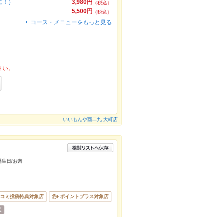
に！）
3,980円
（税込）
5,500円
（税込）
コース・メニューをもっと見る
さい。
いいもんや酉二九 大町店
誕生日/お肉
コミ投稿特典対象店
ポイントプラス対象店