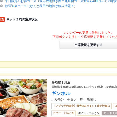
平日限定のお得コース（飲み放題付き酉ニ九名物コース通常4,400円→3,980円
歓送迎会コース（なんと秋田の地酒が飲み放題！）
ネット予約の空席状況
カレンダーの更新に失敗しました。
下記ボタンを押して空席状況を更新してくだ
空席状況を更新する
居酒屋｜川反
居酒屋/宴会/飲み放題//ホルモン/牛タン/馬刺し/記念日/
ギンホル
ホルモン 牛タン 時々 馬刺し
【アプリ予約限定】最大350ポイント還元対象店
口
スマート支払い可
ポイントつかえる