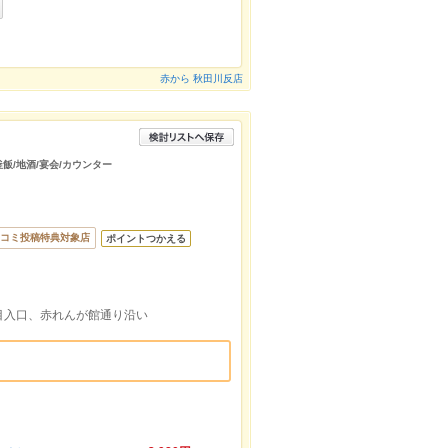
赤から 秋田川反店
釜飯/地酒/宴会/カウンター
コミ投稿特典対象店
ポイントつかえる
丁目入口、赤れんが館通り沿い