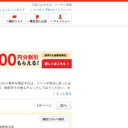
川反のおすすめ・クーポン情報
コンテンツガイド
クーポン 予約 ホットペッパー
検討リスト
最近見たお店
マイメニュー
だわり条件を指定すれば、シーンや気分に合ったお
駅
、
秋田市その他
もチェックしてみてください。ホ
羽先
や季節のおすすめ料理など、お店の最新情報を
もっと見る
達どうしの飲み会にも、会社の宴会にも、デートや
1/3ページ
/秋田市/川反