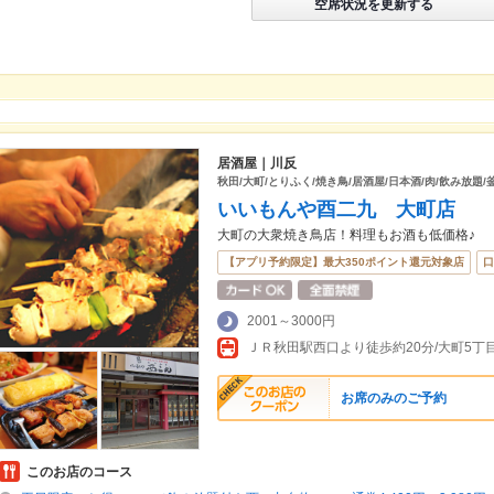
空席状況を更新する
居酒屋｜川反
秋田/大町/とりふく/焼き鳥/居酒屋/日本酒/肉/飲み放題/
いいもんや酉二九 大町店
大町の大衆焼き鳥店！料理もお酒も低価格♪
【アプリ予約限定】最大350ポイント還元対象店
口
2001～3000円
ＪＲ秋田駅西口より徒歩約20分/大町5
お席のみのご予約
このお店のコース