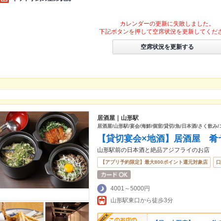
カレンダーの更新に失敗しました。
下記ボタンを押して空席状況を更新してくだ
空席状況を更新する
居酒屋｜山形駅
居酒屋/山形駅/宴会/海鮮/個室/貸切/魚/日本酒/さく飲み
【貸切宴会×地酒】居酒屋 肴
山形駅前の日本酒と絶品アジフライのお店
【アプリ予約限定】最大800ポイント還元対象店
口
4001～5000円
山形駅東口から徒歩3分