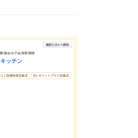
酎/宴会/女子会/深夜/喫煙
スキッチン
コミ投稿特典対象店
ポイントプラス対象店