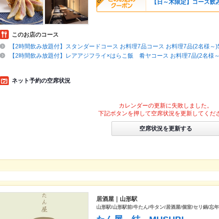
【日～木限定】コース飲み
このお店のコース
【2時間飲み放題付】スタンダードコース お料理7品コース お料理7品(2名様～)50
【2時間飲み放題付】レアアジフライ×はらこ飯 肴ヤコース お料理7品(2名様～)6
ネット予約の空席状況
カレンダーの更新に失敗しました。
下記ボタンを押して空席状況を更新してくだ
空席状況を更新する
居酒屋｜山形駅
山形駅/山形駅前/牛たん/牛タン/居酒屋/個室/セリ鍋/忘