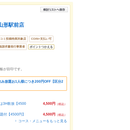
山形駅前店
コミ投稿特典対象店
COIN+支払い可
格請求書発行事業者
ポイントつかえる
看板が目印です。
み放題お1人様につき200円OFF【区分2
3H飲放【4500
4,500円
（税込）
題付【4500円】
4,500円
（税込）
コース・メニューをもっと見る