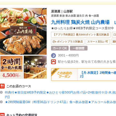
居酒屋｜山形駅
居酒屋 飲放 飲み放題 誕生日 肉 食べ放題
九州料理 鶏炭火焼 山内農場 
★ゆったりお得★WEB予約限定コース受付中
【アプリ予約限定】最大800ポイント還元対象店
口
ポイントプラス対象店
スマート支払い可
適
3001～4000円
駅から徒歩2分。駅を出て右側の大きな
【月‐木限定】2時間食べ飲
2】
このお店のコース
特典付★前日迄WEB予約限定★おひとり様500円お得♪7品+2H飲放付※日-木,祝は
円】
★2時間制厳選GM（料理36品/ドリンク47品）食べ飲み放題★アルコール飲み放
ネット予約の空席状況