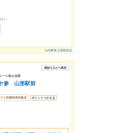
さい。
山内農場 山形駅前店
/コース/飲み放題
ヤ参 山形駅前
コミ投稿特典対象店
ポイントつかえる