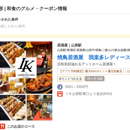
形 | 和食のグルメ・クーポン情報
外された条件
の他こだわり条件
居酒屋｜山形駅
山形駅/香澄町/居酒屋/山形牛/焼鳥/ご飯もの/飲み放題/焼
焼鳥居酒屋 我楽多レディー
活気笑顔溢れるアットホーム居酒屋！
【アプリ予約限定】最大800ポイント還元対象店
口
ポイントつかえる
4001～5000円
ＪＲ山形駅東口より徒歩約4分
このお店のコース