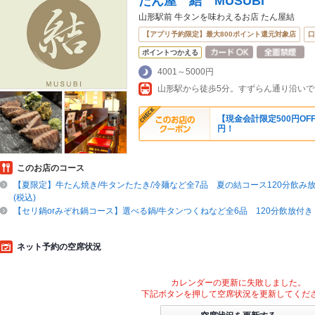
たん屋 結 MUSUBI
山形駅前 牛タンを味わえるお店 たん屋結
【アプリ予約限定】最大800ポイント還元対象店
口
ポイントつかえる
4001～5000円
山形駅から徒歩5分。すずらん通り沿いで
【現金会計限定500円OFF
円！
このお店のコース
【夏限定】牛たん焼き/牛タンたたき/冷麺など全7品 夏の結コース120分飲み放
(税込)
【セリ鍋orみぞれ鍋コース】選べる鍋/牛タンつくねなど全6品 120分飲放付き 5
ネット予約の空席状況
カレンダーの更新に失敗しました。
下記ボタンを押して空席状況を更新してくだ