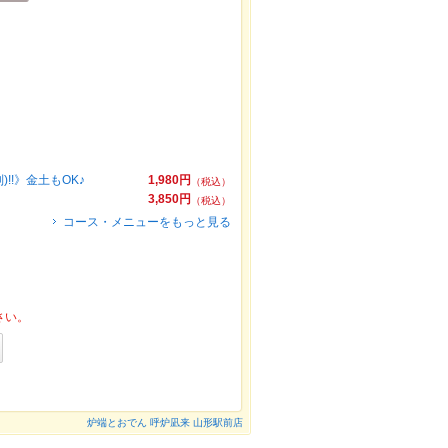
!!》金土もOK♪
1,980円
（税込）
3,850円
（税込）
コース・メニューをもっと見る
さい。
炉端とおでん 呼炉凪来 山形駅前店