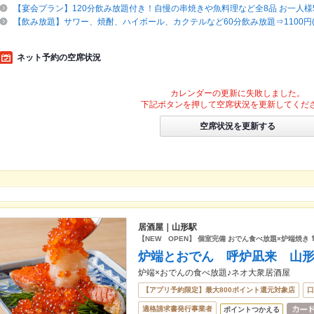
【宴会プラン】120分飲み放題付き！自慢の串焼きや魚料理など全8品 お一人様50
【飲み放題】サワー、焼酎、ハイボール、カクテルなど60分飲み放題⇒1100円(
ネット予約の空席状況
カレンダーの更新に失敗しました。
下記ボタンを押して空席状況を更新してくだ
空席状況を更新する
居酒屋｜山形駅
【NEW OPEN】 個室完備 おでん食べ放題×炉端焼き 
炉端とおでん 呼炉凪来 山
炉端×おでんの食べ放題♪ネオ大衆居酒屋
【アプリ予約限定】最大800ポイント還元対象店
口
適格請求書発行事業者
ポイントつかえる