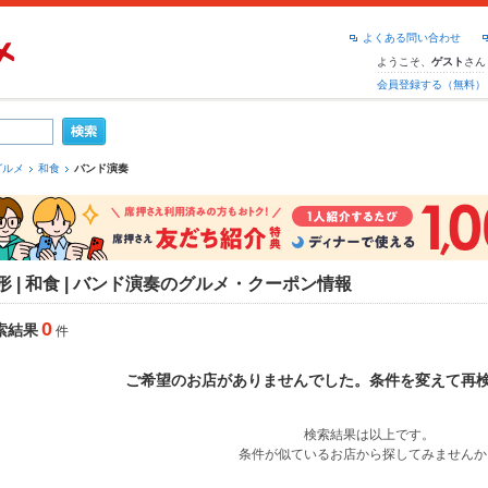
よくある問い合わせ
ようこそ、
さん
ゲスト
会員登録する（無料）
グルメ
和食
バンド演奏
形 | 和食 | バンド演奏のグルメ・クーポン情報
0
索結果
件
ご希望のお店がありませんでした。条件を変えて再
検索結果は以上です。
条件が似ているお店から探してみませんか