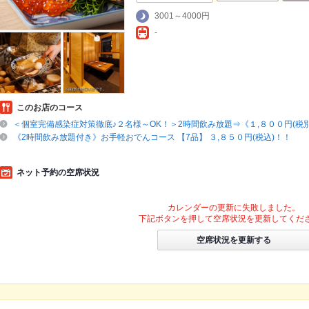
3001～4000円
-
このお店のコース
＜個室完備感染症対策徹底♪２名様～OK！＞2時間飲み放題⇒《１,８００円(税別)
《2時間飲み放題付き》お手軽おでんコース 【7品】 ３,８５０円(税込)！！
ネット予約の空席状況
カレンダーの更新に失敗しました。
下記ボタンを押して空席状況を更新してくだ
空席状況を更新する