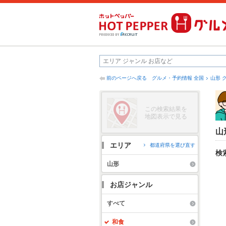
前のページへ戻る
グルメ・予約情報 全国
山形 
この検索結果を
地図表示で見る
山
エリア
都道府県を選び直す
検
山形
お店ジャンル
すべて
和食