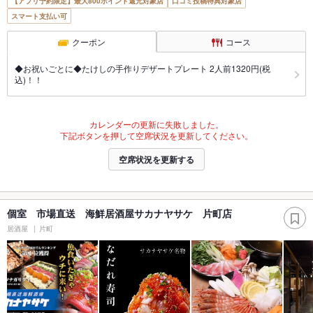
【アプリ予約限定】最大800ポイント還元対象店
口コミ投稿特典対象店
スマート支払い可
クーポン
コース
◆お祝いごとに◆たけしの手作りデザートプレート 2人前1320円(税
込)！！
カレンダーの更新に失敗しました。
下記ボタンを押して空席状況を更新してください。
空席状況を更新する
個室 市場直送 海鮮居酒屋サカナヤサケ 片町店
居酒屋
片町