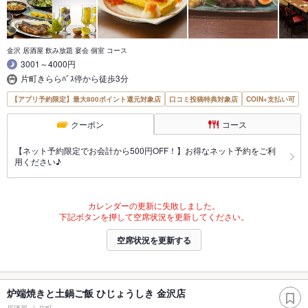
金沢 居酒屋 飲み放題 宴会 個室 コース
3001～4000円
片町きららﾊﾞｽ停から徒歩3分
【アプリ予約限定】最大800ポイント還元対象店
口コミ投稿特典対象店
COIN+支払い可
クーポン
コース
【ネット予約限定でお会計から500円OFF！】お得なネット予約をご利
用ください♪
カレンダーの更新に失敗しました。
下記ボタンを押して空席状況を更新してください。
空席状況を更新する
炉端焼きと土鍋ご飯 ひじょうしき 金沢店
居酒屋
片町