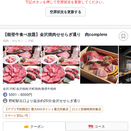
下記ボタンを押して空席状況を更新してください。
空席状況を更新する
【能登牛食べ放題】金沢焼肉せせらぎ通り 肉complete
焼肉・ホルモン
片町
金沢/片町/金沢焼肉/片町焼肉/能登牛焼肉
5001～6000円
野町駅出口より徒歩約25分/金沢せせらぎ通り
【アプリ予約限定】最大800ポイント還元対象店
口コミ投稿特典対象店
スマート支払い可
クーポン
コース