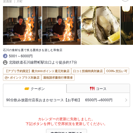
居酒屋
片町
石川の食材を藁で炙る藁焼きを楽しむ和食店
5001～6000円
北陸鉄道石川線野町駅出口より徒歩約17分
【アプリ予約限定】最大800ポイント還元対象店
口コミ投稿特典対象店
COIN+支払い可
ポイントプラス対象店
適格請求書発行事業者
クーポン
コース
90分飲み放題付店長おまかせコース【お手軽】 6500円→6000円
カレンダーの更新に失敗しました。
下記ボタンを押して空席状況を更新してください。