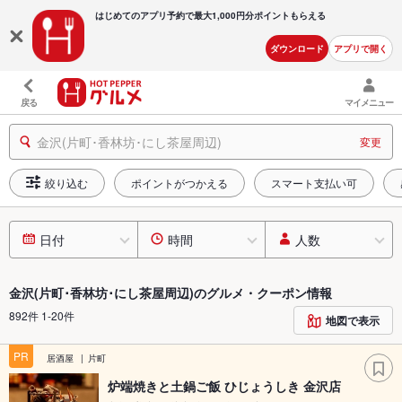
はじめてのアプリ予約で最大
1,000円分ポイントもらえる
ダウンロード
アプリで開く
戻る
マイメニュー
金沢(片町･香林坊･にし茶屋周辺)
変更
絞り込む
ポイントがつかえる
スマート支払い可
日付
時間
人数
金沢(片町･香林坊･にし茶屋周辺)のグルメ・クーポン情報
892件 1-20件
地図で表示
PR
居酒屋
片町
炉端焼きと土鍋ご飯 ひじょうしき 金沢店