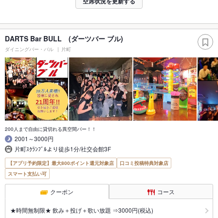
空席状況を更新する
DARTS Bar BULL (ダーツバー ブル)
ダイニングバー・バル
片町
200人まで自由に貸切れる異空間バー！！
2001～3000円
片町ｽｸﾗﾝﾌﾞﾙより徒歩1分/社交会館3F
【アプリ予約限定】最大800ポイント還元対象店
口コミ投稿特典対象店
スマート支払い可
クーポン
コース
★時間無制限★ 飲み＋投げ＋歌い放題 ⇒3000円(税込)