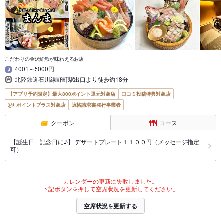
こだわりの金沢鮮魚が味わえるお店
4001～5000円
北陸鉄道石川線野町駅出口より徒歩約18分
【アプリ予約限定】最大800ポイント還元対象店
口コミ投稿特典対象店
ポイントプラス対象店
適格請求書発行事業者
クーポン
コース
【誕生日・記念日に♪】 デザートプレート１１００円（メッセージ指定
可）
カレンダーの更新に失敗しました。
下記ボタンを押して空席状況を更新してください。
空席状況を更新する