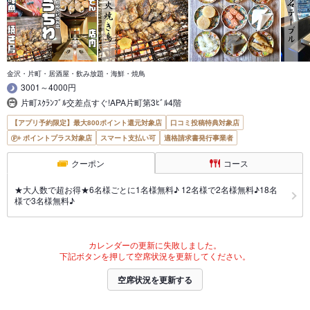
金沢・片町・居酒屋・飲み放題・海鮮・焼鳥
3001～4000円
片町ｽｸﾗﾝﾌﾞﾙ交差点すぐ!APA片町第3ﾋﾞﾙ4階
【アプリ予約限定】最大800ポイント還元対象店
口コミ投稿特典対象店
ポイントプラス対象店
スマート支払い可
適格請求書発行事業者
クーポン
コース
★大人数で超お得★6名様ごとに1名様無料♪ 12名様で2名様無料♪18名
様で3名様無料♪
カレンダーの更新に失敗しました。
下記ボタンを押して空席状況を更新してください。
空席状況を更新する