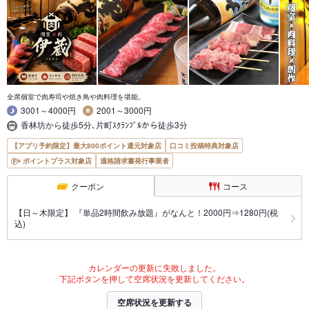
全席個室で肉寿司や焼き鳥や肉料理を堪能。
3001～4000円
2001～3000円
香林坊から徒歩5分､片町ｽｸﾗﾝﾌﾞﾙから徒歩3分
【アプリ予約限定】最大800ポイント還元対象店
口コミ投稿特典対象店
ポイントプラス対象店
適格請求書発行事業者
クーポン
コース
【日～木限定】 『単品2時間飲み放題』がなんと！2000円⇒1280円(税
込)
カレンダーの更新に失敗しました。
下記ボタンを押して空席状況を更新してください。
空席状況を更新する