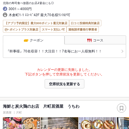
北陸の寿司食べ放題のお店♪宴会にも◎
3001～4000円
木倉町1-1 ｴｺｰﾋﾞﾙ2F 最大70名様ﾜﾝﾌﾛｱ可
【アプリ予約限定】最大800ポイント還元対象店
口コミ投稿特典対象店
ポイントプラス対象店
スマート支払い可
適格請求書発行事業者
クーポン
コース
『幹事様』70名収容！！大注目！！7名毎にお一人様無料！！
カレンダーの更新に失敗しました。
下記ボタンを押して空席状況を更新してください。
空席状況を更新する
海鮮と炭火鶏のお店 片町居酒屋 うちわ
居酒屋
片町