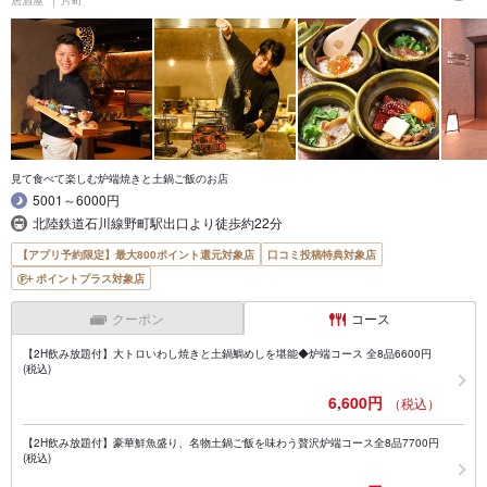
見て食べて楽しむ炉端焼きと土鍋ご飯のお店
5001～6000円
北陸鉄道石川線野町駅出口より徒歩約22分
【アプリ予約限定】最大800ポイント還元対象店
口コミ投稿特典対象店
ポイントプラス対象店
クーポン
コース
【2H飲み放題付】大トロいわし焼きと土鍋鯛めしを堪能◆炉端コース 全8品6600円
(税込)
6,600円
（税込）
【2H飲み放題付】豪華鮮魚盛り、名物土鍋ご飯を味わう贅沢炉端コース全8品7700円
(税込)