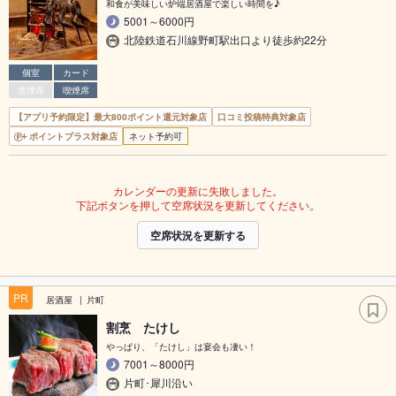
和食が美味しい炉端居酒屋で楽しい時間を♪
5001～6000円
北陸鉄道石川線野町駅出口より徒歩約22分
個室
カード
禁煙席
喫煙席
【アプリ予約限定】最大800ポイント還元対象店
口コミ投稿特典対象店
ポイントプラス対象店
ネット予約可
カレンダーの更新に失敗しました。
下記ボタンを押して空席状況を更新してください。
空席状況を更新する
PR
居酒屋
片町
割烹 たけし
やっぱり、「たけし」は宴会も凄い！
7001～8000円
片町･犀川沿い