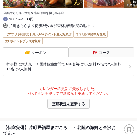
金沢おでん食べ放題＆北陸海鮮を愉しめる◎
3001～4000円
片町きららより徒歩2分､金沢香林坊郵便局の地下…
【アプリ予約限定】最大800ポイント還元対象店
口コミ投稿特典対象店
ポイントプラス対象店
クーポン
コース
幹事様に大人気！！団体個室空間で♪♪6名毎に1人無料12名で2人無料
18名で3人無料
カレンダーの更新に失敗しました。
下記ボタンを押して空席状況を更新してください。
空席状況を更新する
【個室完備】片町居酒屋まごころ ～北陸の海鮮と金沢お
でん～