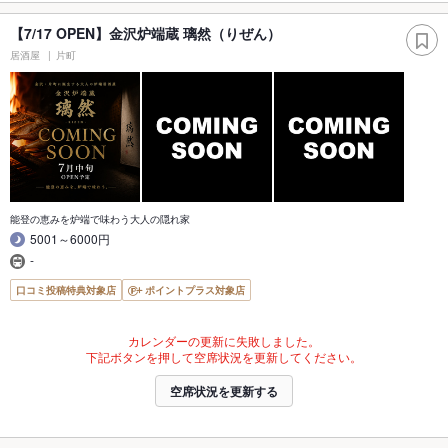
【7/17 OPEN】金沢炉端蔵 璃然（りぜん）
居酒屋
片町
能登の恵みを炉端で味わう大人の隠れ家
5001～6000円
-
口コミ投稿特典対象店
ポイントプラス対象店
カレンダーの更新に失敗しました。
下記ボタンを押して空席状況を更新してください。
空席状況を更新する