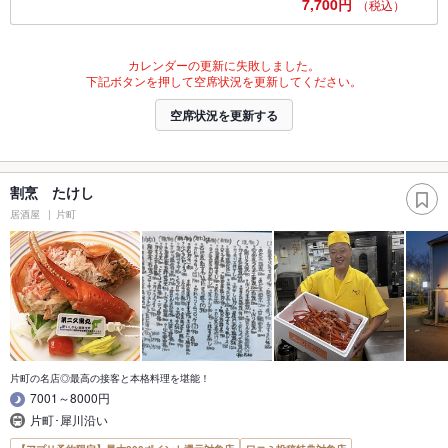
7,700円
（税込）
カレンダーの更新に失敗しました。
下記ボタンを押して空席状況を更新してください。
空席状況を更新する
割烹 たけし
居酒屋
片町
片町の名店◎最高の接客と本格料理を堪能！
7001～8000円
片町･犀川沿い