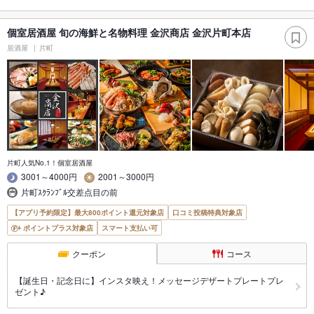
個室居酒屋 旬の海鮮と名物料理 金沢商店 金沢片町本店
居酒屋
片町
片町人気No.1！個室居酒屋
3001～4000円
2001～3000円
片町ｽｸﾗﾝﾌﾞﾙ交差点目の前
【アプリ予約限定】最大800ポイント還元対象店
口コミ投稿特典対象店
ポイントプラス対象店
スマート支払い可
クーポン
コース
【誕生日・記念日に】インスタ映え！メッセージデザートプレートプレ
ゼント♪