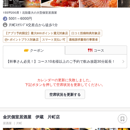
155坪200席！北陸最大の大型個室居酒屋
5001～6000円
片町ｽｸﾗﾝﾌﾞﾙ交差点から徒歩1分
【アプリ予約限定】最大800ポイント還元対象店
口コミ投稿特典対象店
ポイントプラス対象店
スマート支払い可
適格請求書発行事業者
クーポン
コース
【幹事さん必見！】コース10名様以上のご予約で飲み放題30分延長！
カレンダーの更新に失敗しました。
下記ボタンを押して空席状況を更新してください。
空席状況を更新する
金沢個室居酒屋 伊蔵 片町店
居酒屋
片町