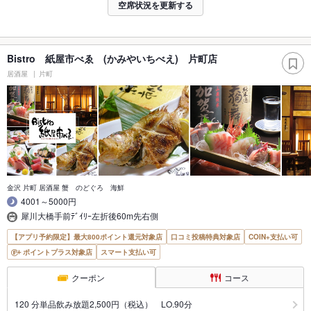
空席状況を更新する
Bistro 紙屋市べゑ (かみやいちべえ) 片町店
居酒屋
片町
金沢 片町 居酒屋 蟹 のどぐろ 海鮮
4001～5000円
犀川大橋手前ﾃﾞｲﾘｰ左折後60m先右側
【アプリ予約限定】最大800ポイント還元対象店
口コミ投稿特典対象店
COIN+支払い可
ポイントプラス対象店
スマート支払い可
クーポン
コース
120 分単品飲み放題2,500円（税込） LO.90分