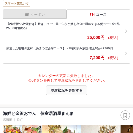
スマート支払い可
クーポン
コース
【2時間飲み放題付き】焼き、ゆで、天ぷらなど蟹を存分に堪能できる蟹コース全9品
25,000円(税込)
25,000円
（税込）
厳選した地場の素材【あまつぼ会席コース】（2時間飲み放題付)全8品⇒7200円
7,200円
（税込）
カレンダーの更新に失敗しました。
下記ボタンを押して空席状況を更新してください。
空席状況を更新する
海鮮と金沢おでん 個室居酒屋まんま
居酒屋
片町