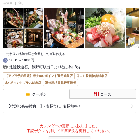
居酒屋
片町
こだわりの北陸海鮮と金沢おでんが味わえる
3001～4000円
北陸鉄道石川線野町駅出口より徒歩約18分
【アプリ予約限定】最大800ポイント還元対象店
口コミ投稿特典対象店
ポイントプラス対象店
適格請求書発行事業者
クーポン
コース
【特別な宴会特典！】7名様毎に1名様無料！
カレンダーの更新に失敗しました。
下記ボタンを押して空席状況を更新してください。