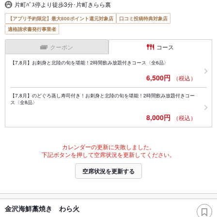
片町ﾊﾞｽ停より徒歩3分･片町きらら裏
【アプリ予約限定】最大800ポイント還元対象店
口コミ投稿特典対象店
適格請求書発行事業者
クーポン
コース
【7,8月】お刺身と北陸の旬を堪能！2時間飲み放題付きコース〈全6品〉
6,500円
（税込）
【7,8月】のどぐろ蒸し寿司付き！お刺身と北陸の旬を堪能！2時間飲み放題付きコー
ス〈全8品〉
8,000円
（税込）
カレンダーの更新に失敗しました。
下記ボタンを押して空席状況を更新してください。
空席状況を更新する
金沢海鮮藁焼き わら火