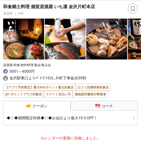
和食郷土料理 個室居酒屋 いち凛 金沢片町本店
居酒屋
片町
居酒屋/和食/創作料理/宴会/飲み会
3001～4000円
金沢駅東口よりﾊﾞｽで15分｡片町下車徒歩30秒
【アプリ予約限定】最大800ポイント還元対象店
口コミ投稿特典対象店
ポイントプラス対象店
スマート支払い可
適格請求書発行事業者
クーポン
コース
◆◇◆期間限定特典◆◇◆お会計より最大15％OFF！
カレンダーの更新に失敗しました。