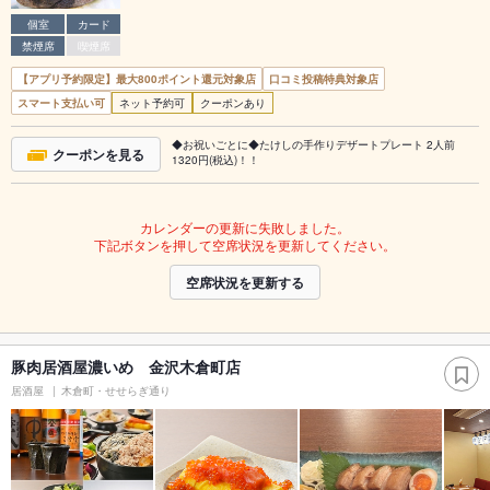
個室
カード
禁煙席
喫煙席
【アプリ予約限定】最大800ポイント還元対象店
口コミ投稿特典対象店
スマート支払い可
ネット予約可
クーポンあり
◆お祝いごとに◆たけしの手作りデザートプレート 2人前
クーポンを見る
1320円(税込)！！
カレンダーの更新に失敗しました。
下記ボタンを押して空席状況を更新してください。
空席状況を更新する
豚肉居酒屋濃いめ 金沢木倉町店
居酒屋
木倉町・せせらぎ通り