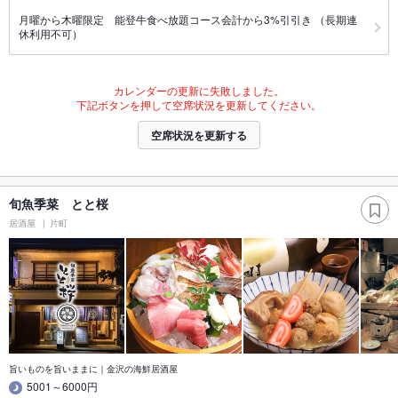
月曜から木曜限定 能登牛食べ放題コース会計から3%引引き （長期連
休利用不可）
カレンダーの更新に失敗しました。
下記ボタンを押して空席状況を更新してください。
空席状況を更新する
旬魚季菜 とと桜
居酒屋
片町
旨いものを旨いままに｜金沢の海鮮居酒屋
5001～6000円