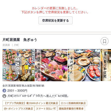
カレンダーの更新に失敗しました。
下記ボタンを押して空席状況を更新してください。
空席状況を更新する
片町居酒屋 魚ぎゅう
居酒屋
片町
金沢/居酒屋/個室/飲み放題/肉/海鮮/鍋
2001～3000円
片町ｽｸﾗﾝﾌﾞﾙからﾎﾟﾌﾟﾗの方へ進んだﾋﾞﾙの6階｡
【アプリ予約限定】最大800ポイント還元対象店
口コミ投稿特典対象店
ポイントプラス対象店
スマート支払い可
適格請求書発行事業者