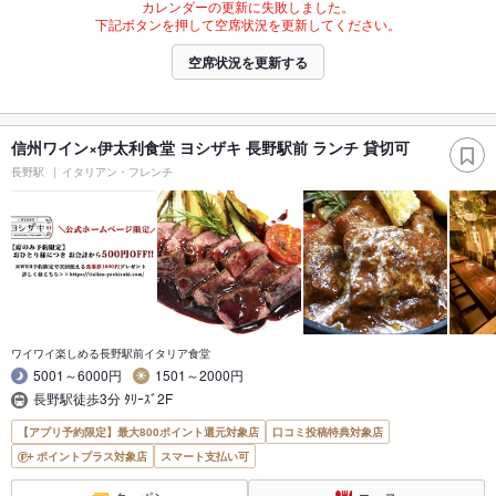
カレンダーの更新に失敗しました。
下記ボタンを押して空席状況を更新してください。
空席状況を更新する
信州ワイン×伊太利食堂 ヨシザキ 長野駅前 ランチ 貸切可
長野駅
イタリアン・フレンチ
ワイワイ楽しめる長野駅前イタリア食堂
5001～6000円
1501～2000円
長野駅徒歩3分 ﾀﾘｰｽﾞ2F
【アプリ予約限定】最大800ポイント還元対象店
口コミ投稿特典対象店
ポイントプラス対象店
スマート支払い可