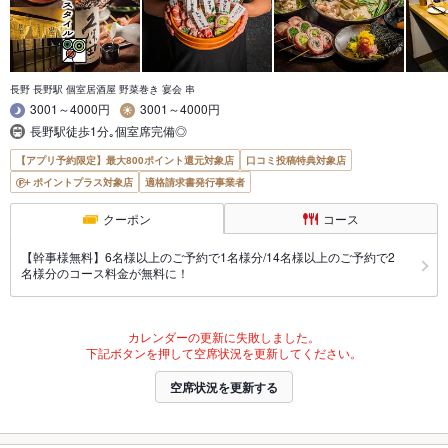
長野 長野駅 個室居酒屋 野菜巻き 宴会 串
3001～4000円
3001～4000円
長野駅徒歩1分｡個室席完備◎
【アプリ予約限定】最大800ポイント還元対象店
口コミ投稿特典対象店
ポイントプラス対象店
適格請求書発行事業者
クーポン
コース
【幹事様無料】6名様以上のご予約で1名様分/14名様以上のご予約で2
名様分のコース料金が無料に！
カレンダーの更新に失敗しました。
下記ボタンを押して空席状況を更新してください。
空席状況を更新する