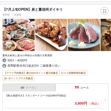
【7月上旬OPEN】炭と藁信州ダイキリ
長野駅
居酒屋
藁焼き鮮魚と炭火の串焼きが自慢の大衆酒場
3001～4000円
長野駅善光寺口徒歩3分 二線路通り沿い
【アプリ予約限定】最大800ポイント還元対象店
口コミ投稿特典対象店
ポイントプラス対象店
クーポン
コース
【飲み放題付き】スタンダードコース6品3800円(税込)
3,800円
（税込）