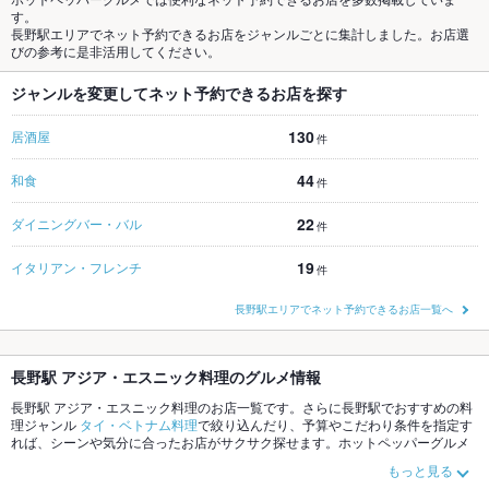
す。
長野駅エリアでネット予約できるお店をジャンルごとに集計しました。お店選
びの参考に是非活用してください。
ジャンルを変更してネット予約できるお店を探す
130
居酒屋
件
44
和食
件
22
ダイニングバー・バル
件
19
イタリアン・フレンチ
件
長野駅エリアでネット予約できるお店一覧へ
長野駅 アジア・エスニック料理のグルメ情報
長野駅 アジア・エスニック料理のお店一覧です。さらに長野駅でおすすめの料
理ジャンル
タイ・ベトナム料理
で絞り込んだり、予算やこだわり条件を指定す
れば、シーンや気分に合ったお店がサクサク探せます。ホットペッパーグルメ
なら、お得なクーポンはもちろん、こだわりメニューや季節のおすすめ料理な
もっと見る
ど、お店の最新情報をご紹介しているので安心！24時間使える簡単便利なネッ