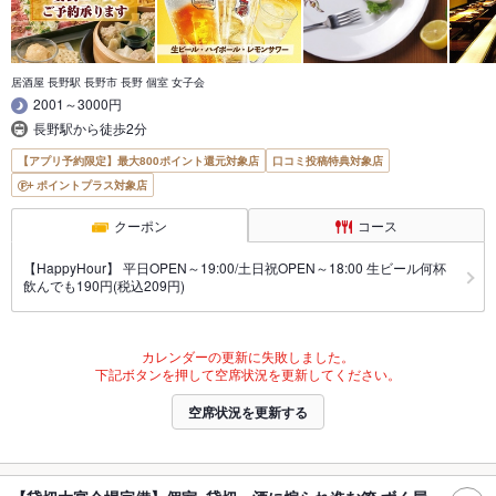
居酒屋 長野駅 長野市 長野 個室 女子会
2001～3000円
長野駅から徒歩2分
【アプリ予約限定】最大800ポイント還元対象店
口コミ投稿特典対象店
ポイントプラス対象店
クーポン
コース
【HappyHour】 平日OPEN～19:00/土日祝OPEN～18:00 生ビール何杯
飲んでも190円(税込209円)
カレンダーの更新に失敗しました。
下記ボタンを押して空席状況を更新してください。
空席状況を更新する