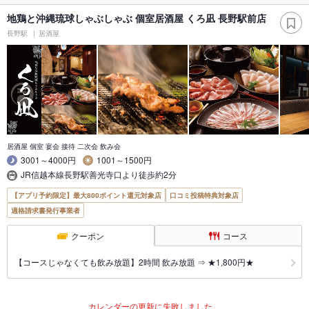
地鶏と沖縄琉球しゃぶしゃぶ 個室居酒屋 くろ凪 長野駅前店
長野駅
居酒屋
居酒屋 個室 宴会 接待 二次会 飲み会
3001～4000円
1001～1500円
JR信越本線長野駅善光寺口より徒歩約2分
【アプリ予約限定】最大800ポイント還元対象店
口コミ投稿特典対象店
適格請求書発行事業者
クーポン
コース
【コースじゃなくても飲み放題】2時間 飲み放題 ⇒ ★1,800円★
カレンダーの更新に失敗しました。