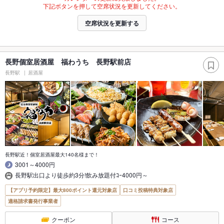
下記ボタンを押して空席状況を更新してください。
空席状況を更新する
長野個室居酒屋 福わうち 長野駅前店
長野駅
居酒屋
長野駅近！個室居酒屋最大140名様まで！
3001～4000円
長野駅出口より徒歩約3分!飲み放題付ｺｰ4000円～
【アプリ予約限定】最大800ポイント還元対象店
口コミ投稿特典対象店
適格請求書発行事業者
クーポン
コース