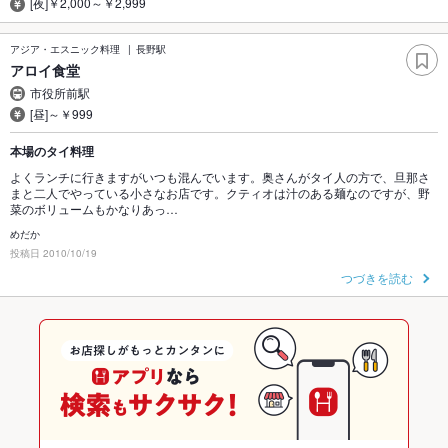
[夜]￥2,000～￥2,999
アジア・エスニック料理
長野駅
アロイ食堂
市役所前駅
[昼]～￥999
本場のタイ料理
よくランチに行きますがいつも混んでいます。奥さんがタイ人の方で、旦那さ
まと二人でやっている小さなお店です。クティオは汁のある麺なのですが、野
菜のボリュームもかなりあっ…
めだか
投稿日 2010/10/19
つづきを読む