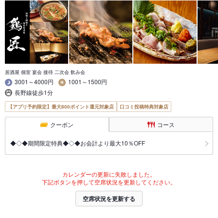
居酒屋 個室 宴会 接待 二次会 飲み会
3001～4000円
1001～1500円
長野線徒歩1分
【アプリ予約限定】最大800ポイント還元対象店
口コミ投稿特典対象店
クーポン
コース
◆◇◆期間限定特典◆◇◆お会計より最大10％OFF
カレンダーの更新に失敗しました。
下記ボタンを押して空席状況を更新してください。
空席状況を更新する