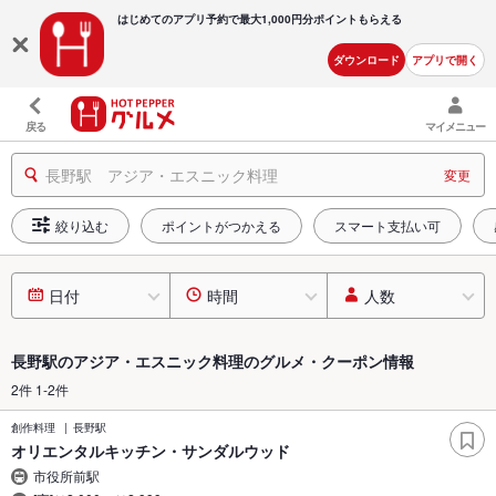
はじめてのアプリ予約で最大
1,000円分ポイントもらえる
ダウンロード
アプリで開く
戻る
マイメニュー
長野駅 アジア・エスニック料理
変更
絞り込む
ポイントがつかえる
スマート支払い可
日付
時間
人数
長野駅のアジア・エスニック料理のグルメ・クーポン情報
2件 1-2件
創作料理
長野駅
オリエンタルキッチン・サンダルウッド
市役所前駅