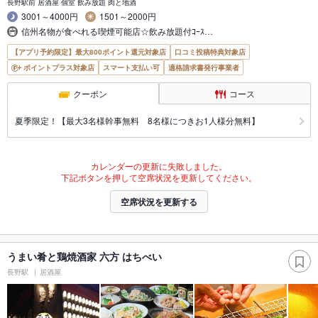
長野駅前 居酒屋 個室 飲み放題 肉と地酒
3001～4000円
1501～2000円
信州名物が食べれる喫煙可能店☆飲み放題付ｺｰｽ…
【アプリ予約限定】最大800ポイント還元対象店
口コミ投稿特典対象店
ポイントプラス対象店
スマート支払い可
適格請求書発行事業者
クーポン
コース
夏季限定！【最大3名様幹事無料 8名様につきお1人様分無料】
カレンダーの更新に失敗しました。
下記ボタンを押して空席状況を更新してください。
空席状況を更新する
うまい肴と鶏焼酒家 六方 はちべい
長野駅
居酒屋