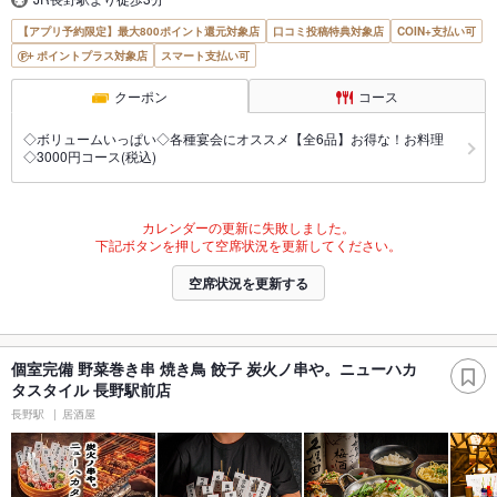
【アプリ予約限定】最大800ポイント還元対象店
口コミ投稿特典対象店
COIN+支払い可
ポイントプラス対象店
スマート支払い可
クーポン
コース
◇ボリュームいっぱい◇各種宴会にオススメ【全6品】お得な！お料理
◇3000円コース(税込)
カレンダーの更新に失敗しました。
下記ボタンを押して空席状況を更新してください。
空席状況を更新する
個室完備 野菜巻き串 焼き鳥 餃子 炭火ノ串や。ニューハカ
タスタイル 長野駅前店
長野駅
居酒屋