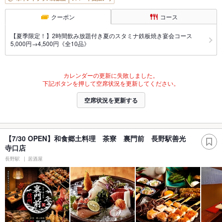
クーポン
コース
【夏季限定！】2時間飲み放題付き夏のスタミナ鉄板焼き宴会コース
5,000円→4,500円《全10品》
カレンダーの更新に失敗しました。
下記ボタンを押して空席状況を更新してください。
空席状況を更新する
【7/30 OPEN】和食郷土料理 茶寮 裏門前 長野駅善光
寺口店
長野駅
居酒屋