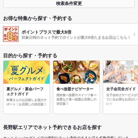
検索条件変更
お得な特集から探す・予約する
ポイントプラスで最大8倍
対象日時のネット予約でポイントが最大8倍たまるお店はこちら！
目的から探す・予約する
夏グルメ・宴会パーフ
食べ放題ナビゲーター
女子会完全ガイド
ェクトガイド
焼肉食べ放題やスイーツ食べ
女子会向けサービスが
放題など食べ放題お店探しの
ているお得なお店がい
幹事さんのお店探しを強力サ
決定版！
い！
ポート！お店探しの決定版！
長野駅エリアでネット予約できるお店を探す
ホットペッパーグルメでは便利なネット予約できるお店を多数掲載していま