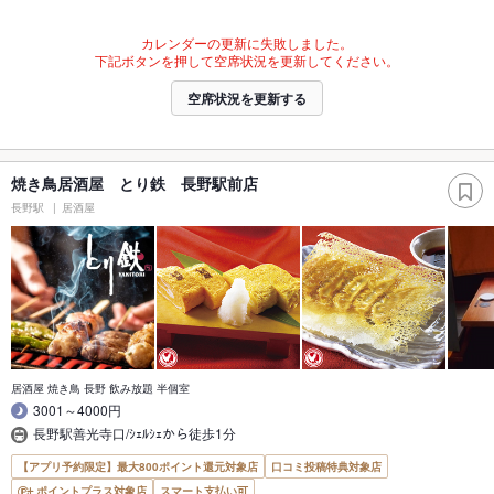
カレンダーの更新に失敗しました。
下記ボタンを押して空席状況を更新してください。
空席状況を更新する
焼き鳥居酒屋 とり鉄 長野駅前店
長野駅
居酒屋
居酒屋 焼き鳥 長野 飲み放題 半個室
3001～4000円
長野駅善光寺口/ｼｪﾙｼｪから徒歩1分
【アプリ予約限定】最大800ポイント還元対象店
口コミ投稿特典対象店
ポイントプラス対象店
スマート支払い可