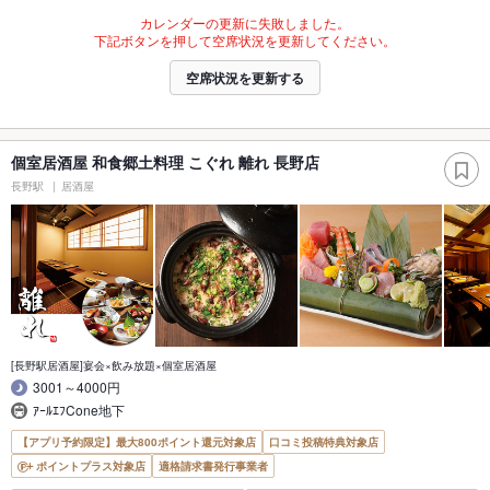
カレンダーの更新に失敗しました。
下記ボタンを押して空席状況を更新してください。
空席状況を更新する
個室居酒屋 和食郷土料理 こぐれ 離れ 長野店
長野駅
居酒屋
[長野駅居酒屋]宴会×飲み放題×個室居酒屋
3001～4000円
ｱｰﾙｴﾌCone地下
【アプリ予約限定】最大800ポイント還元対象店
口コミ投稿特典対象店
ポイントプラス対象店
適格請求書発行事業者