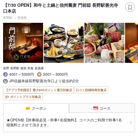
【7/30 OPEN】和牛と土鍋と信州蕎麦 門前邸 長野駅善光寺
口本店
長野駅
居酒屋
長野 長野駅 個室 和食 居酒屋
4001～5000円
2001～3000円
JR信越本線長野駅善光寺口より徒歩約2分
【アプリ予約限定】最大800ポイント還元対象店
口コミ投稿特典対象店
ポイントプラス対象店
クーポン
コース
★OPEN祭【幹事様必見・幹事1名様無料】 コースのご利用で幹事1名
様無料とさせて頂きます。