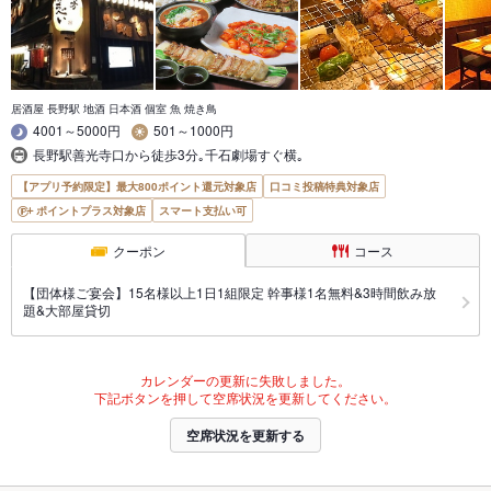
居酒屋 長野駅 地酒 日本酒 個室 魚 焼き鳥
4001～5000円
501～1000円
長野駅善光寺口から徒歩3分｡千石劇場すぐ横｡
【アプリ予約限定】最大800ポイント還元対象店
口コミ投稿特典対象店
ポイントプラス対象店
スマート支払い可
クーポン
コース
【団体様ご宴会】15名様以上1日1組限定 幹事様1名無料&3時間飲み放
題&大部屋貸切
カレンダーの更新に失敗しました。
下記ボタンを押して空席状況を更新してください。
空席状況を更新する