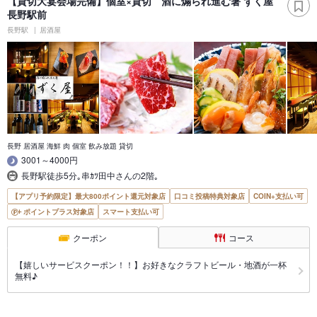
【貸切大宴会場完備】個室×貸切 酒に煽られ進む箸 ずく屋
長野駅前
長野駅
居酒屋
長野 居酒屋 海鮮 肉 個室 飲み放題 貸切
3001～4000円
長野駅徒歩5分｡串ｶﾂ田中さんの2階｡
【アプリ予約限定】最大800ポイント還元対象店
口コミ投稿特典対象店
COIN+支払い可
ポイントプラス対象店
スマート支払い可
クーポン
コース
【嬉しいサービスクーポン！！】お好きなクラフトビール・地酒が一杯
無料♪