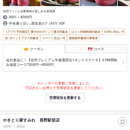
信州ワインと自家製肉が楽しめる居酒屋
3001～4000円
中央通り沿い､西友前のﾌﾞｯｸｵﾌﾋﾞﾙ3F
【アプリ予約限定】最大800ポイント還元対象店
口コミ投稿特典対象店
COIN+支払い可
ポイントプラス対象店
スマート支払い可
適格請求書発行事業者
クーポン
コース
会社宴会に！【信州プレミアム牛厳選部位1ポンドステーキ】2.5時間飲
み放題コース7000円⇒6000円
カレンダーの更新に失敗しました。
下記ボタンを押して空席状況を更新してください。
空席状況を更新する
やきとり家すみれ 長野駅前店
長野駅
居酒屋