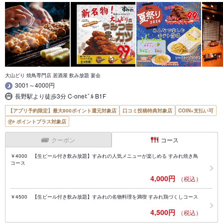
大山どり 焼鳥専門店 居酒屋 飲み放題 宴会
3001～4000円
長野駅より徒歩3分 C-oneﾋﾞﾙ B1F
【アプリ予約限定】最大800ポイント還元対象店
口コミ投稿特典対象店
COIN+支払い可
ポイントプラス対象店
クーポン
コース
￥4000 【生ビール付き飲み放題】すみれの人気メニューが楽しめる すみれ焼き鳥
コース
4,000円
（税込）
￥4500 【生ビール付き飲み放題】すみれの名物料理を満喫 すみれ鶏づくしコース
4,500円
（税込）