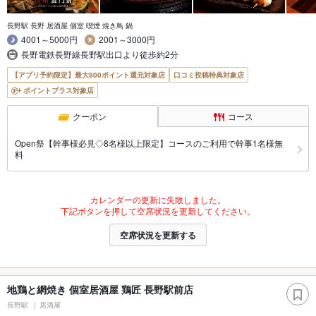
長野駅 長野 居酒屋 個室 喫煙 焼き鳥 鍋
4001～5000円
2001～3000円
長野電鉄長野線長野駅出口より徒歩約2分
【アプリ予約限定】最大800ポイント還元対象店
口コミ投稿特典対象店
ポイントプラス対象店
クーポン
コース
Open祭【幹事様必見◇8名様以上限定】コースのご利用で幹事1名様無
料
カレンダーの更新に失敗しました。
下記ボタンを押して空席状況を更新してください。
空席状況を更新する
地鶏と網焼き 個室居酒屋 鶏匠 長野駅前店
長野駅
居酒屋