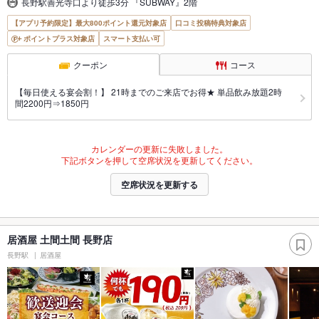
長野駅善光寺口より徒歩3分 『SUBWAY』2階
【アプリ予約限定】最大800ポイント還元対象店
口コミ投稿特典対象店
ポイントプラス対象店
スマート支払い可
クーポン
コース
【毎日使える宴会割！】 21時までのご来店でお得★ 単品飲み放題2時
間2200円⇒1850円
カレンダーの更新に失敗しました。
下記ボタンを押して空席状況を更新してください。
空席状況を更新する
居酒屋 土間土間 長野店
長野駅
居酒屋