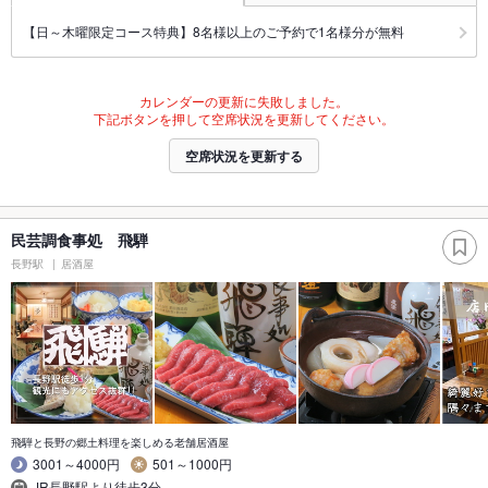
【日～木曜限定コース特典】8名様以上のご予約で1名様分が無料
カレンダーの更新に失敗しました。
下記ボタンを押して空席状況を更新してください。
空席状況を更新する
民芸調食事処 飛騨
長野駅
居酒屋
飛騨と長野の郷土料理を楽しめる老舗居酒屋
3001～4000円
501～1000円
JR長野駅より徒歩3分