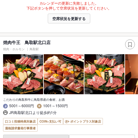
カレンダーの更新に失敗しました。
下記ボタンを押して空席状況を更新してください。
空席状況を更新する
焼肉牛王 鳥取駅北口店
焼肉・ホルモン
鳥取駅
こだわりの鳥取和牛に鳥取県産の食材、お酒
5001～6000円
1001～1500円
JR鳥取駅北口より徒歩約1分
口コミ投稿特典対象店
COIN+支払い可
ポイントプラス対象店
適格請求書発行事業者