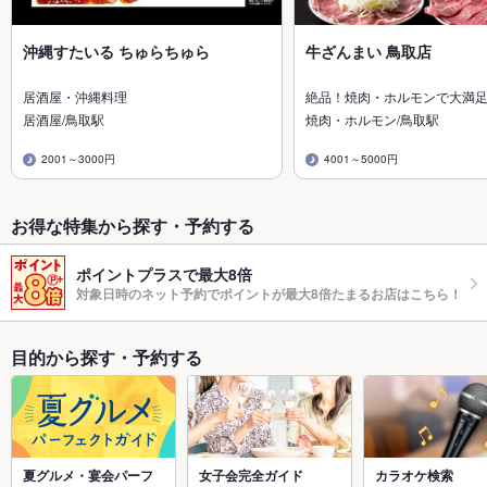
沖縄すたいる ちゅらちゅら
牛ざんまい 鳥取店
居酒屋・沖縄料理
絶品！焼肉・ホルモンで大満
居酒屋/鳥取駅
焼肉・ホルモン/鳥取駅
2001～3000円
4001～5000円
お得な特集から探す・予約する
ポイントプラスで最大8倍
対象日時のネット予約でポイントが最大8倍たまるお店はこちら！
目的から探す・予約する
夏グルメ・宴会パーフ
女子会完全ガイド
カラオケ検索