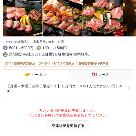
こだわりの鳥取和牛に鳥取県産の食材、お酒
5001～6000円
1001～1500円
鳥取駅から徒歩5分!店舗横3台駐車場有!提携駐車…
口コミ投稿特典対象店
ポイントプラス対象店
適格請求書発行事業者
クーポン
コース
【月曜～木曜日の平日限定！！】１万円コースを1人につき2000円引き
★
カレンダーの更新に失敗しました。
下記ボタンを押して空席状況を更新してください。
空席状況を更新する