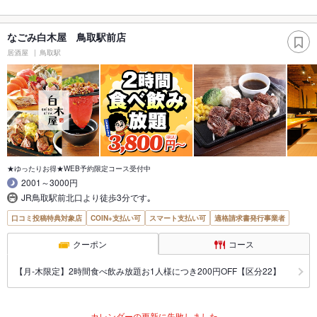
なごみ白木屋 鳥取駅前店
居酒屋
鳥取駅
★ゆったりお得★WEB予約限定コース受付中
2001～3000円
JR鳥取駅前北口より徒歩3分です｡
口コミ投稿特典対象店
COIN+支払い可
スマート支払い可
適格請求書発行事業者
クーポン
コース
【月‐木限定】2時間食べ飲み放題お1人様につき200円OFF【区分22】
カレンダーの更新に失敗しました。