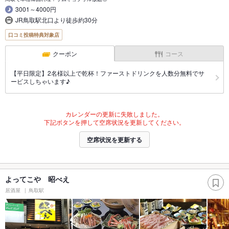
3001～4000円
JR鳥取駅北口より徒歩約30分
口コミ投稿特典対象店
クーポン
コース
【平日限定】2名様以上で乾杯！ファーストドリンクを人数分無料でサ
ービスしちゃいます♪
カレンダーの更新に失敗しました。
下記ボタンを押して空席状況を更新してください。
空席状況を更新する
よってこや 昭べえ
居酒屋
鳥取駅