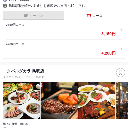
鳥取駅徒歩5分､本通りを末広ﾛｰｿﾝ方面へ10mです｡
クーポン
コース
3150円コース
3,150円
4200円コース
4,200円
ニクバルダカラ 鳥取店
ダイニングバー・バル
鳥取駅
極上の贅沢 肉バル