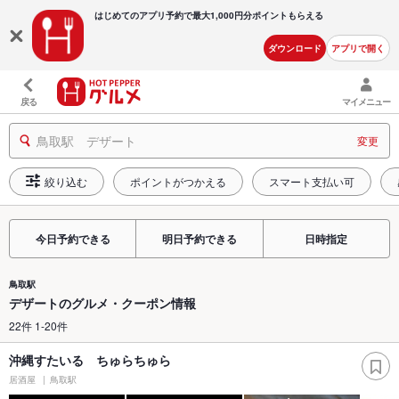
はじめてのアプリ予約で最大
1,000円分ポイントもらえる
ダウンロード
アプリで開く
戻る
マイメニュー
鳥取駅 デザート
変更
絞り込む
ポイントがつかえる
スマート支払い可
今日予約できる
明日予約できる
日時指定
鳥取駅
デザートのグルメ・クーポン情報
22件 1-20件
沖縄すたいる ちゅらちゅら
居酒屋
鳥取駅