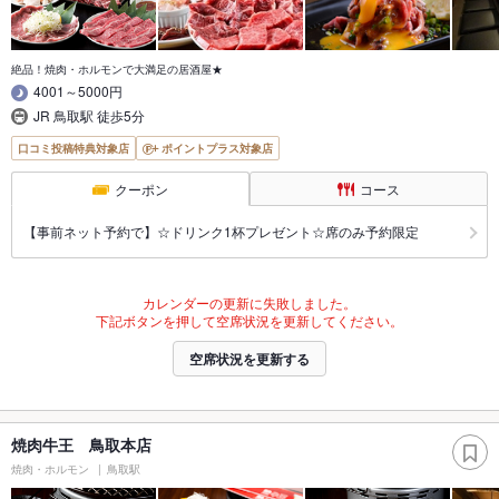
絶品！焼肉・ホルモンで大満足の居酒屋★
4001～5000円
JR 鳥取駅 徒歩5分
口コミ投稿特典対象店
ポイントプラス対象店
クーポン
コース
【事前ネット予約で】☆ドリンク1杯プレゼント☆席のみ予約限定
カレンダーの更新に失敗しました。
下記ボタンを押して空席状況を更新してください。
空席状況を更新する
焼肉牛王 鳥取本店
焼肉・ホルモン
鳥取駅