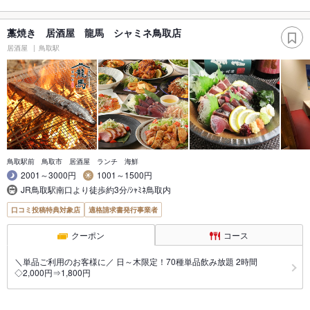
藁焼き 居酒屋 龍馬 シャミネ鳥取店
居酒屋
鳥取駅
鳥取駅前 鳥取市 居酒屋 ランチ 海鮮
2001～3000円
1001～1500円
JR鳥取駅南口より徒歩約3分/ｼｬﾐﾈ鳥取内
口コミ投稿特典対象店
適格請求書発行事業者
クーポン
コース
＼単品ご利用のお客様に／ 日～木限定！70種単品飲み放題 2時間
◇2,000円⇒1,800円