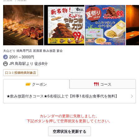
大山どり 焼鳥専門店 居酒屋 飲み放題 宴会
2001～3000円
JR 鳥取駅より 徒歩8分
口コミ投稿特典対象店
クーポン
コース
★飲み放題付きコース★6名様以上で【幹事1名様お食事代を無料】
カレンダーの更新に失敗しました。
下記ボタンを押して空席状況を更新してください。
空席状況を更新する