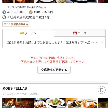
リーズナブルに本格中華が楽しめるお店
4001～5000円
1001～1500円
JR山陰本線 鳥取駅 北口 徒歩1分
口コミ投稿特典対象店
クーポン
コース
【記念日特典】お帰りまでにお渡しします！「記念写真」プレゼント♪
カレンダーの更新に失敗しました。
下記ボタンを押して空席状況を更新してください。
空席状況を更新する
MOBS FELLAS
ダイニングバー・バル
鳥取駅