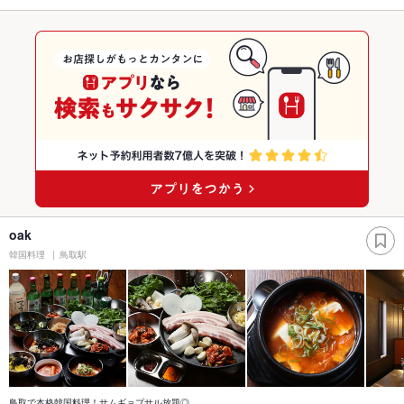
oak
韓国料理
鳥取駅
鳥取で本格韓国料理！サムギョプサル放題◎