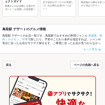
ェクトガイド
女子会向けサービスが充実し
現在地から探せる近く
ているお得なお店がいっぱ
オケ店はコチラ！
幹事さんのお店探しを強力サ
い！
ポート！お店探しの決定版！
鳥取駅 デザートのグルメ情報
鳥取駅 デザートのお店一覧です。鳥取駅でおすすめの料理ジャンル
居酒屋
、
焼
肉・ホルモン
、
中華
で探したり、予算やこだわり条件を指定すれば、シーンや
気分に合ったお店がサクサク探せます。ご希望に合ったお店が見つからなかっ
たら、近隣のエリア
鳥取駅
、
鳥取市中心部
、
鳥取市その他
もチェックしてみて
もっと見る
ください。ホットペッパーグルメなら、お得なクーポンはもちろん、こだわり
メニュー
からあげ
、
お茶漬け
、
手羽先
や季節のおすすめ料理など、お店の最新
情報をご紹介しているので安心！24時間使える簡単便利なネット予約が使える
お店も拡大中です。友達どうしの飲み会にも、会社の宴会にも、デートやパー
戻る
ページの先頭へ戻る
ティーにもお得に便利にホットペッパーグルメをご利用ください。