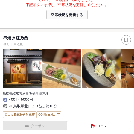
下記ボタンを押して空席状況を更新してください。
空席状況を更新する
串焼き紅乃酉
和食
鳥取駅
鳥取/鳥取駅/焼き鳥/居酒屋/肉料理
4001～5000円
JR鳥取駅北口より徒歩約10分
口コミ投稿特典対象店
COIN+支払い可
クーポン
コース