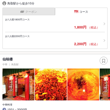
鳥取駅から徒歩10分
クーポン
コース
お1人様1800円コース
1,800円
（税込）
お1人様2200円コース
2,200円
（税込）
仙味楼
中華
鳥取駅
中華料理
1501～2000円