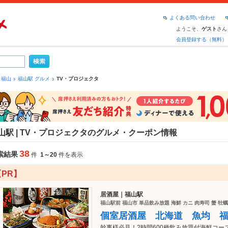
よくある問い合わせ
ようこそ、
さん
ゲスト
会員登録する（無料）
福山
福山駅 グルメ
TV・プロジェクタ
山駅 | TV・プロジェクタのグルメ・クーポン情報
38
索結果
件
1～20
件を表示
【PR】
居酒屋｜福山駅
福山駅前 福山市 単品飲み放題 海鮮 カニ 肉寿司 蟹 牡蠣
個室居酒屋 北海道 魚均 
幹事様必見！2時間600種飲み放題付海鮮コー