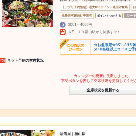
【アプリ予約限定】最大800ポイント還元対象店
口
適格請求書発行事業者
ポイントつかえる
3001～4000円
６F ＪＲ福山駅から徒歩すぐ♪
☆お盆限定☆8/7～8/1
ス♪ 8名様以上コースご
ネット予約の空席状況
カレンダーの更新に失敗しました。
下記ボタンを押して空席状況を更新してくだ
空席状況を更新する
居酒屋｜福山駅