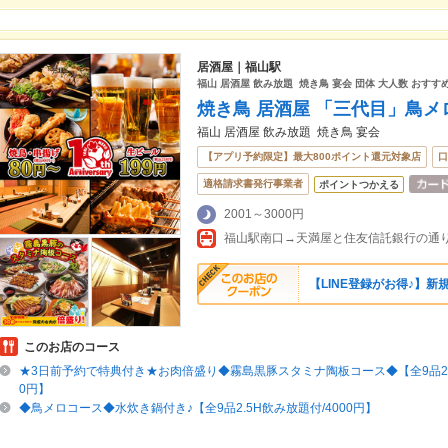
居酒屋｜福山駅
福山 居酒屋 飲み放題 焼き鳥 宴会 団体 大人数 おすすめ
焼き鳥 居酒屋 「三代目」鳥メ
福山 居酒屋 飲み放題 焼き鳥 宴会
【アプリ予約限定】最大800ポイント還元対象店
口
適格請求書発行事業者
ポイントつかえる
2001～3000円
福山駅南口→天満屋と住友信託銀行の通
【LINE登録がお得♪】新
このお店のコース
★3日前予約で特典付き★お肉倍盛り◆霧島黒豚スタミナ陶板コース◆【全9品2.5
0円】
◆鳥メロコース◆水炊き鍋付き♪【全9品2.5H飲み放題付/4000円】