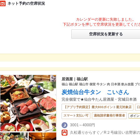
ネット予約の空席状況
カレンダーの更新に失敗しました。
下記ボタンを押して空席状況を更新してくだ
空席状況を更新する
居酒屋｜福山駅
福山 福山駅 福山市 個室 牛タン 肉 日本酒 飲み放題 
炭焼仙台牛タン こいさん
完全個室で★仙台牛たん居酒屋・宮城日本酒
【アプリ予約限定】最大800ポイント還元対象店
口
スマート支払い可
適格請求書発行事業者
ポイン
3001～4000円
久松通りからすぐ／R２号線沿い吉野家