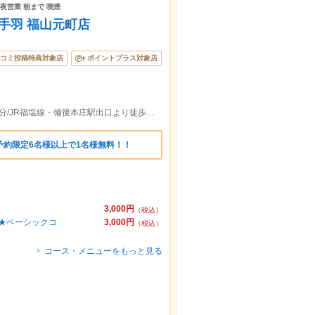
深夜営業 朝まで 喫煙
っ手羽 福山元町店
コミ投稿特典対象店
ポイントプラス対象店
JR福山駅・ばら公園口(南口)より徒歩約7分/JR福塩線・備後本庄駅出口より徒歩約37分
予約限定6名様以上で1名様無料！！
3,000円
（税込）
付★ベーシックコ
3,000円
（税込）
コース・メニューをもっと見る