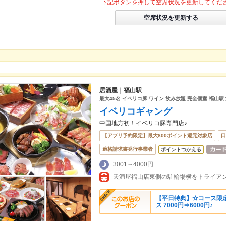
下記ボタンを押して空席状況を更新してくだ
空席状況を更新する
居酒屋｜福山駅
最大45名 イベリコ豚 ワイン 飲み放題 完全個室 福山駅
イベリコギャング
中国地方初！イベリコ豚専門店♪
【アプリ予約限定】最大800ポイント還元対象店
口
適格請求書発行事業者
ポイントつかえる
3001～4000円
天満屋福山店東側の駐輪場横をトライア
【平日特典】☆コース限定
ス 7000円⇒6000円♪