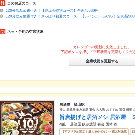
このお店のコース
120分飲み放題付き！【納涼会特別コース】全9品5000円
120分飲み放題付き！さっぱり初夏のコース！【レインボーGANG】全10品500
ネット予約の空席状況
カレンダーの更新に失敗しました。
下記ボタンを押して空席状況を更新してくだ
空席状況を更新する
居酒屋｜福山駅
福山 居酒屋 飲み放題 宴会 大人数 おすすめ 貸切 個室 
旨唐揚げと居酒メシ 居酒屋 
福山 居酒屋 飲み放題 宴会 団体 鍋
【アプリ予約限定】最大800ポイント還元対象店
口