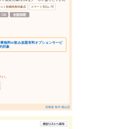
コミ投稿特典対象店
スマート支払い可
5 幹事無料or飲み放題有料オプションサービ
予約対象
さい。
北海道 魚均 福山店