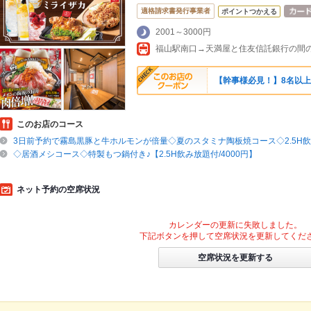
適格請求書発行事業者
ポイントつかえる
2001～3000円
福山駅南口→天満屋と住友信託銀行の間
【幹事様必見！】8名以上
このお店のコース
3日前予約で霧島黒豚と牛ホルモンが倍量◇夏のスタミナ陶板焼コース◇2.5H飲放
◇居酒メシコース◇特製もつ鍋付き♪【2.5H飲み放題付/4000円】
ネット予約の空席状況
カレンダーの更新に失敗しました。
下記ボタンを押して空席状況を更新してくだ
空席状況を更新する