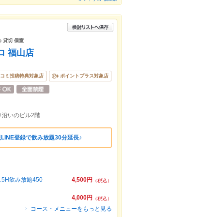
 貸切 個室
ロ 福山店
コミ投稿特典対象店
ポイントプラス対象店
り沿いのビル2階
規LINE登録で飲み放題30分延長♪
H飲み放題450
4,500円
（税込）
4,000円
（税込）
コース・メニューをもっと見る