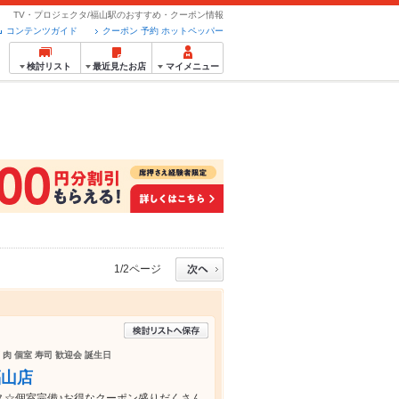
TV・プロジェクタ/福山駅のおすすめ・クーポン情報
コンテンツガイド
クーポン 予約 ホットペッパー
検討リスト
最近見たお店
マイメニュー
1/2ページ
 肉 個室 寿司 歓迎会 誕生日
福山店
ス☆個室完備♪お得なクーポン盛りだくさん