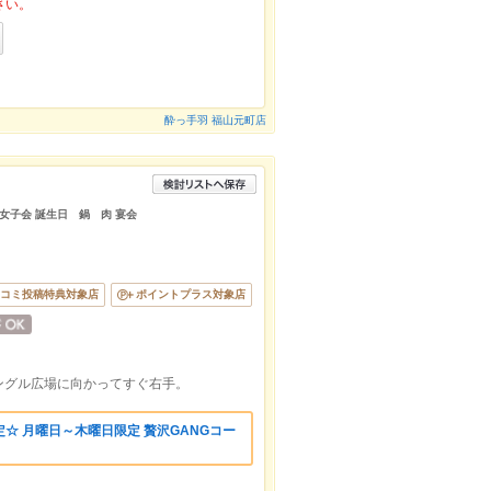
さい。
酔っ手羽 福山元町店
 女子会 誕生日 鍋 肉 宴会
コミ投稿特典対象店
ポイントプラス対象店
ングル広場に向かってすぐ右手。
☆ 月曜日～木曜日限定 贅沢GANGコー