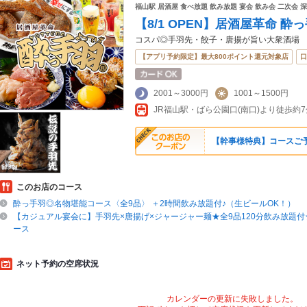
福山駅 居酒屋 食べ放題 飲み放題 宴会 飲み会 二次会 
【8/1 OPEN】居酒屋革命 酔
コスパ◎手羽先・餃子・唐揚が旨い大衆酒場
【アプリ予約限定】最大800ポイント還元対象店
口
2001～3000円
1001～1500円
【幹事様特典】コースご
このお店のコース
酔っ手羽◎名物堪能コース〈全9品〉 ＋2時間飲み放題付♪（生ビールOK！）
【カジュアル宴会に】手羽先×唐揚げ×ジャージャー麺★全9品120分飲み放題
ース
ネット予約の空席状況
カレンダーの更新に失敗しました。