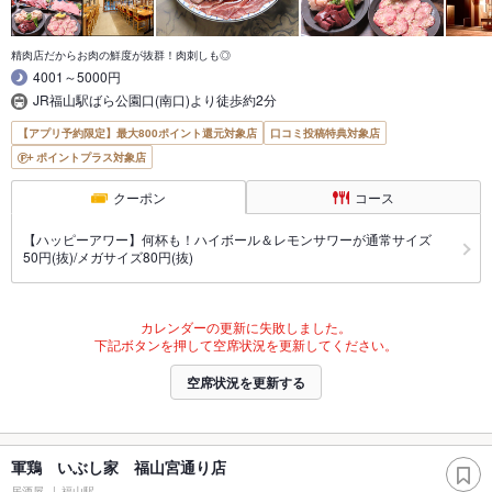
精肉店だからお肉の鮮度が抜群！肉刺しも◎
4001～5000円
JR福山駅ばら公園口(南口)より徒歩約2分
【アプリ予約限定】最大800ポイント還元対象店
口コミ投稿特典対象店
ポイントプラス対象店
クーポン
コース
【ハッピーアワー】何杯も！ハイボール＆レモンサワーが通常サイズ
50円(抜)/メガサイズ80円(抜)
カレンダーの更新に失敗しました。
下記ボタンを押して空席状況を更新してください。
空席状況を更新する
軍鶏 いぶし家 福山宮通り店
居酒屋
福山駅