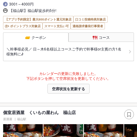
3001～4000円
【福山駅】福山駅徒歩約5分!
【アプリ予約限定】最大800ポイント還元対象店
口コミ投稿特典対象店
ポイントプラス対象店
スマート支払い可
適格請求書発行事業者
クーポン
コース
＼幹事様必見／ 日～木6名様以上コースご予約で幹事様or主賓の方1名
様無料に♪
カレンダーの更新に失敗しました。
下記ボタンを押して空席状況を更新してください。
空席状況を更新する
個室居酒屋 くいもの屋わん 福山店
居酒屋
福山駅