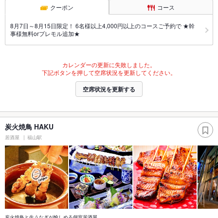
クーポン
コース
8月7日～8月15日限定！ 6名様以上4,000円以上のコースご予約で ★幹
事様無料orプレモル追加★
カレンダーの更新に失敗しました。
下記ボタンを押して空席状況を更新してください。
空席状況を更新する
炭火焼鳥 HAKU
居酒屋
福山駅
炭火焼鳥と生うなぎが愉しめる個室居酒屋