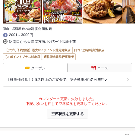
福山 居酒屋 飲み放題 宴会 団体 鍋
2001～3000円
駅南口から天満屋方向､ﾄﾗｲｱﾝｸﾞﾙ広場手前
【アプリ予約限定】最大800ポイント還元対象店
口コミ投稿特典対象店
ポイントプラス対象店
適格請求書発行事業者
クーポン
コース
【幹事様必見！】8名以上のご宴会で、宴会幹事様1名分無料♪
カレンダーの更新に失敗しました。
下記ボタンを押して空席状況を更新してください。
空席状況を更新する