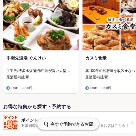
手羽先道場 ぐんけい
カスミ食堂
手羽先/博多水炊/創作料理が旨い大型…
築100年の呉服屋を改装★な
居酒屋/福山駅
居酒屋/福山駅
2001～3000円
2001～3000円
お得な特集から探す・予約する
ポイントプラスで最大8倍
今すぐ予約できるお店
対象日時のネット予約でポイントが最大8倍たまるお店はこちら！