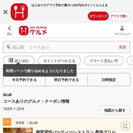
はじめてのアプリ予約で最大
1,000円分ポイントもらえる
ダウンロード
アプリで開く
戻る
マイメニュー
福山駅 コースあり
変更
絞り込む
ポイントがつかえる
スマート支払い可
今日予約できる
明日予約できる
日時指定
福山駅
コースありのグルメ・クーポン情報
183件 1-20件
地図から探す
PR
居酒屋
福山駅
個室貸切パーティーレストラン 星街グリル