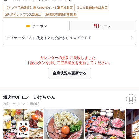
【アプリ予約限定】最大800ポイント還元対象店
口コミ投稿特典対象店
ポイントプラス対象店
適格請求書発行事業者
クーポン
コース
ディナータイムに使える♪ お会計から１０％ＯＦＦ
カレンダーの更新に失敗しました。
下記ボタンを押して空席状況を更新してください。
空席状況を更新する
焼肉ホルモン いけちゃん
焼肉・ホルモン
福山駅