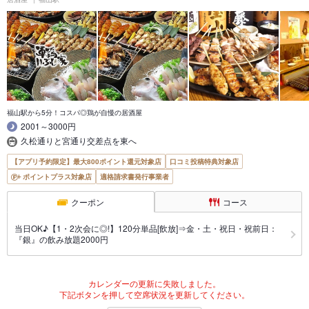
福山駅から5分！コスパ◎鶏が自慢の居酒屋
2001～3000円
久松通りと宮通り交差点を東へ
【アプリ予約限定】最大800ポイント還元対象店
口コミ投稿特典対象店
ポイントプラス対象店
適格請求書発行事業者
クーポン
コース
当日OK♪【1・2次会に◎!】120分単品[飲放]⇒金・土・祝日・祝前日：
『銀』の飲み放題2000円
カレンダーの更新に失敗しました。
下記ボタンを押して空席状況を更新してください。