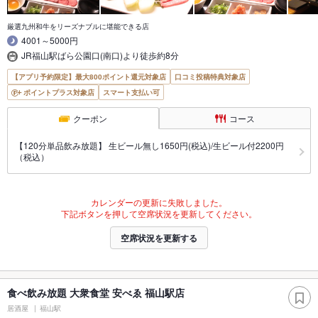
厳選九州和牛をリーズナブルに堪能できる店
4001～5000円
JR福山駅ばら公園口(南口)より徒歩約8分
【アプリ予約限定】最大800ポイント還元対象店
口コミ投稿特典対象店
ポイントプラス対象店
スマート支払い可
クーポン
コース
【120分単品飲み放題】 生ビール無し1650円(税込)/生ビール付2200円
（税込）
カレンダーの更新に失敗しました。
下記ボタンを押して空席状況を更新してください。
空席状況を更新する
食べ飲み放題 大衆食堂 安べゑ 福山駅店
居酒屋
福山駅