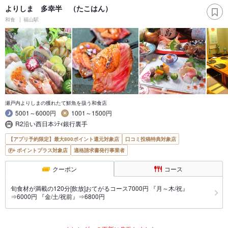
よりしま 多幸半 （たこはん）
和食
福山駅
瀬戸内よりしまの獲れたて鮮魚を扱う和食店
5001～6000円
1001～1500円
R2沿い西日本ｼﾃｨ銀行裏手
【アプリ予約限定】最大800ポイント還元対象店
口コミ投稿特典対象店
ポイントプラス対象店
適格請求書発行事業者
クーポン
コース
旬食材が満載の120分[飲放]おてがるコース7000円 『月～木/祝』
⇒6000円 『金/土/祝前』⇒6800円