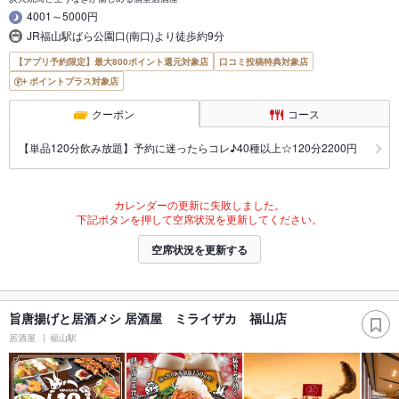
4001～5000円
JR福山駅ばら公園口(南口)より徒歩約9分
【アプリ予約限定】最大800ポイント還元対象店
口コミ投稿特典対象店
ポイントプラス対象店
クーポン
コース
【単品120分飲み放題】予約に迷ったらコレ♪40種以上☆120分2200円
カレンダーの更新に失敗しました。
下記ボタンを押して空席状況を更新してください。
空席状況を更新する
旨唐揚げと居酒メシ 居酒屋 ミライザカ 福山店
居酒屋
福山駅