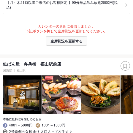
【月～木21時以降ご来店のお客様限定!】90分単品飲み放題2000円(税
込)
カレンダーの更新に失敗しました。
下記ボタンを押して空席状況を更新してください。
空席状況を更新する
鉄ぱん屋 弁兵衛 福山駅前店
居酒屋
福山駅
本格鉄板料理を愉しめるお店
4001～5000円
1001～1500円
2号線側の久松通り 入口入って左手すぐ