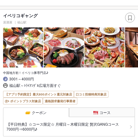
イベリコギャング
居酒屋
福山駅
中国地方初！イベリコ豚専門店♪
3001～4000円
福山駅～ﾄﾗｲｱﾝｸﾞﾙ広場方面すぐ
【アプリ予約限定】最大800ポイント還元対象店
口コミ投稿特典対象店
ポイントプラス対象店
適格請求書発行事業者
クーポン
コース
【平日特典】☆コース限定☆ 月曜日～木曜日限定 贅沢GANGコース
7000円⇒6000円♪