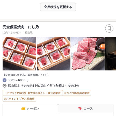
空席状況を更新する
完全個室焼肉 にし乃
焼肉・ホルモン
福山駅
【全席個室×質の高い厳選焼肉×ワイン】
5001～6000円
福山駅より徒歩約14分/福山ﾌﾟﾗｻﾞﾎﾃﾙ様より徒歩3分
【アプリ予約限定】最大800ポイント還元対象店
口コミ投稿特典対象店
ポイントプラス対象店
クーポン
コース