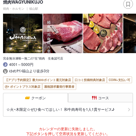
焼肉WAGYUNIKUJO
焼肉・ホルモン
福山駅
完全無冷凍唯一無二の"生"焼肉 生食認可店
4001～5000円
ゆめﾀｳﾝ福山より徒歩3分
【アプリ予約限定】最大800ポイント還元対象店
口コミ投稿特典対象店
COIN+支払い可
ポイントプラス対象店
適格請求書発行事業者
クーポン
コース
☆火~木限定☆ぜひ食べてほしい！ 和牛肉寿司を1人1貫サービス♪
カレンダーの更新に失敗しました。
下記ボタンを押して空席状況を更新してください。