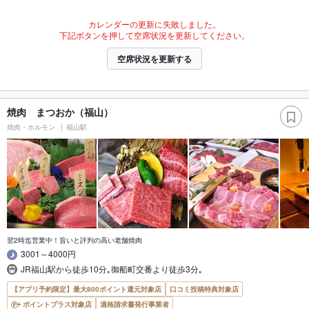
カレンダーの更新に失敗しました。
下記ボタンを押して空席状況を更新してください。
空席状況を更新する
焼肉 まつおか（福山）
焼肉・ホルモン
福山駅
翌2時迄営業中！旨いと評判の高い老舗焼肉
3001～4000円
JR福山駅から徒歩10分｡御船町交番より徒歩3分｡
【アプリ予約限定】最大800ポイント還元対象店
口コミ投稿特典対象店
ポイントプラス対象店
適格請求書発行事業者