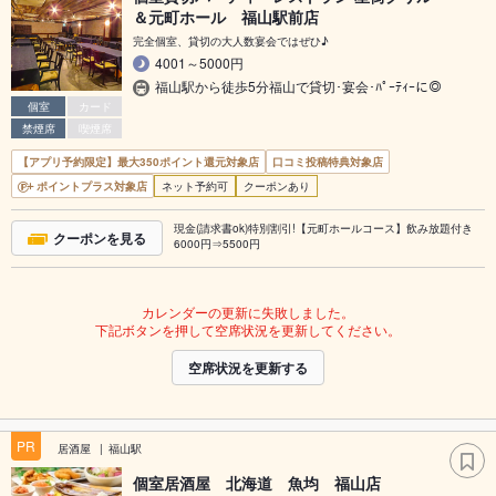
＆元町ホール 福山駅前店
完全個室、貸切の大人数宴会ではぜひ♪
4001～5000円
福山駅から徒歩5分福山で貸切･宴会･ﾊﾟｰﾃｨｰに◎
個室
カード
禁煙席
喫煙席
【アプリ予約限定】最大350ポイント還元対象店
口コミ投稿特典対象店
ポイントプラス対象店
ネット予約可
クーポンあり
現金(請求書ok)特別割引!【元町ホールコース】飲み放題付き
クーポンを見る
6000円⇒5500円
カレンダーの更新に失敗しました。
下記ボタンを押して空席状況を更新してください。
空席状況を更新する
PR
居酒屋
福山駅
個室居酒屋 北海道 魚均 福山店