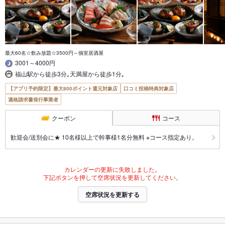
最大60名☆飲み放題☆3500円～個室居酒屋
3001～4000円
福山駅から徒歩3分｡天満屋から徒歩1分｡
【アプリ予約限定】最大800ポイント還元対象店
口コミ投稿特典対象店
適格請求書発行事業者
クーポン
コース
歓迎会/送別会に★ 10名様以上で幹事様1名分無料 ※コース指定あり。
カレンダーの更新に失敗しました。
下記ボタンを押して空席状況を更新してください。
空席状況を更新する