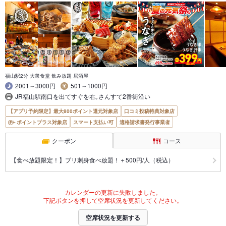
福山駅2分 大衆食堂 飲み放題 居酒屋
2001～3000円
501～1000円
JR福山駅南口を出てすぐを右｡さんすて2番街沿い
【アプリ予約限定】最大800ポイント還元対象店
口コミ投稿特典対象店
ポイントプラス対象店
スマート支払い可
適格請求書発行事業者
クーポン
コース
【食べ放題限定！】ブリ刺身食べ放題！＋500円/人（税込）
カレンダーの更新に失敗しました。
下記ボタンを押して空席状況を更新してください。
空席状況を更新する