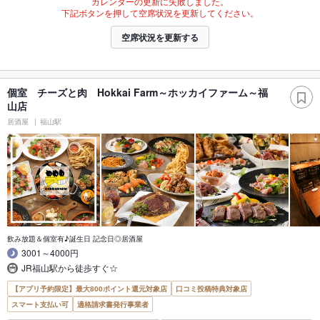
カレンダーの更新に失敗しました。
下記ボタンを押して空席状況を更新してください。
空席状況を更新する
個室 チーズと肉 Hokkai Farm～ホッカイファーム～福
山店
居酒屋
福山駅
飲み放題＆個室有♪誕生日 記念日◎居酒屋
3001～4000円
JR福山駅から徒歩すぐ☆
【アプリ予約限定】最大800ポイント還元対象店
口コミ投稿特典対象店
スマート支払い可
適格請求書発行事業者