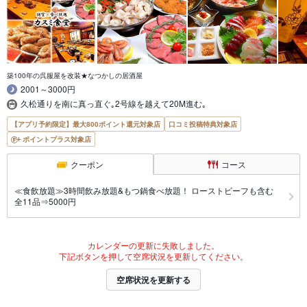
築100年の呉服屋を改装★なつかしの居酒屋
2001～3000円
久松通りを南に真っ直ぐ｡2号線を越えて20M進む｡
【アプリ予約限定】最大800ポイント還元対象店
口コミ投稿特典対象店
ポイントプラス対象店
クーポン
コース
≪食飲放題≫3時間飲み放題&もつ鍋食べ放題！ ローストビーフも含む
全11品⇒5000円
カレンダーの更新に失敗しました。
下記ボタンを押して空席状況を更新してください。
空席状況を更新する