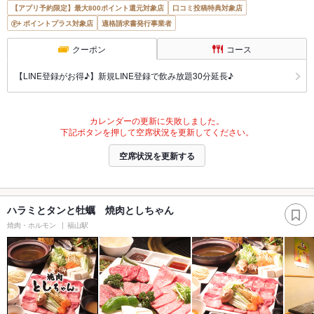
【アプリ予約限定】最大800ポイント還元対象店
口コミ投稿特典対象店
ポイントプラス対象店
適格請求書発行事業者
クーポン
コース
【LINE登録がお得♪】新規LINE登録で飲み放題30分延長♪
カレンダーの更新に失敗しました。
下記ボタンを押して空席状況を更新してください。
空席状況を更新する
ハラミとタンと牡蠣 焼肉としちゃん
焼肉・ホルモン
福山駅