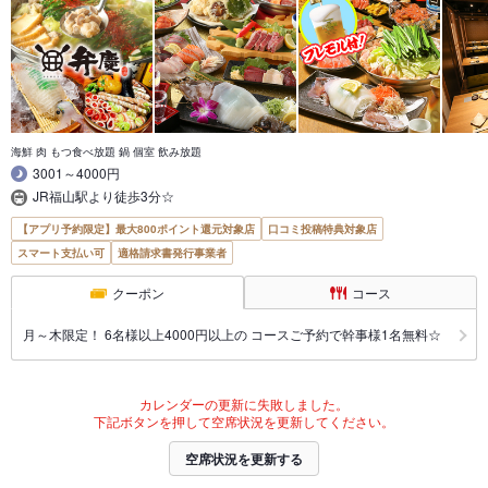
海鮮 肉 もつ食べ放題 鍋 個室 飲み放題
3001～4000円
JR福山駅より徒歩3分☆
【アプリ予約限定】最大800ポイント還元対象店
口コミ投稿特典対象店
スマート支払い可
適格請求書発行事業者
クーポン
コース
月～木限定！ 6名様以上4000円以上の コースご予約で幹事様1名無料☆
カレンダーの更新に失敗しました。
下記ボタンを押して空席状況を更新してください。
空席状況を更新する