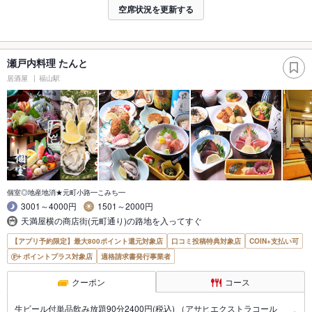
空席状況を更新する
瀬戸内料理 たんと
居酒屋
福山駅
個室◎地産地消★元町小路━こみち━
3001～4000円
1501～2000円
天満屋横の商店街(元町通り)の路地を入ってすぐ
【アプリ予約限定】最大800ポイント還元対象店
口コミ投稿特典対象店
COIN+支払い可
ポイントプラス対象店
適格請求書発行事業者
クーポン
コース
生ビール付単品飲み放題90分2400円(税込) （アサヒエクストラコール