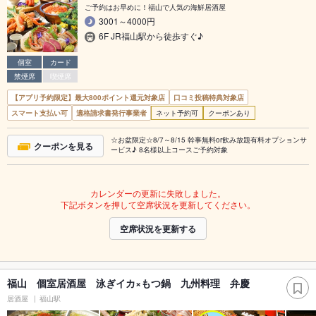
ご予約はお早めに！福山で人気の海鮮居酒屋
3001～4000円
6F JR福山駅から徒歩すぐ♪
個室
カード
禁煙席
喫煙席
【アプリ予約限定】最大800ポイント還元対象店
口コミ投稿特典対象店
スマート支払い可
適格請求書発行事業者
ネット予約可
クーポンあり
☆お盆限定☆8/7～8/15 幹事無料or飲み放題有料オプションサ
クーポンを見る
ービス♪ 8名様以上コースご予約対象
カレンダーの更新に失敗しました。
下記ボタンを押して空席状況を更新してください。
空席状況を更新する
福山 個室居酒屋 泳ぎイカ×もつ鍋 九州料理 弁慶
居酒屋
福山駅