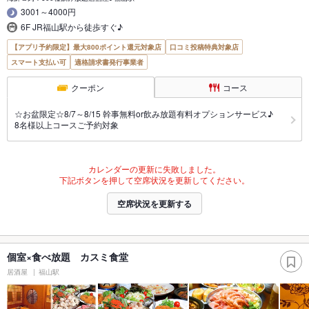
3001～4000円
6F JR福山駅から徒歩すぐ♪
【アプリ予約限定】最大800ポイント還元対象店
口コミ投稿特典対象店
スマート支払い可
適格請求書発行事業者
クーポン
コース
☆お盆限定☆8/7～8/15 幹事無料or飲み放題有料オプションサービス♪
8名様以上コースご予約対象
カレンダーの更新に失敗しました。
下記ボタンを押して空席状況を更新してください。
空席状況を更新する
個室×食べ放題 カスミ食堂
居酒屋
福山駅