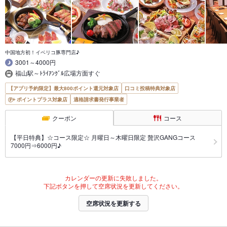
中国地方初！イベリコ豚専門店♪
3001～4000円
福山駅～ﾄﾗｲｱﾝｸﾞﾙ広場方面すぐ
【アプリ予約限定】最大800ポイント還元対象店
口コミ投稿特典対象店
ポイントプラス対象店
適格請求書発行事業者
クーポン
コース
【平日特典】☆コース限定☆ 月曜日～木曜日限定 贅沢GANGコース
7000円⇒6000円♪
カレンダーの更新に失敗しました。
下記ボタンを押して空席状況を更新してください。
空席状況を更新する