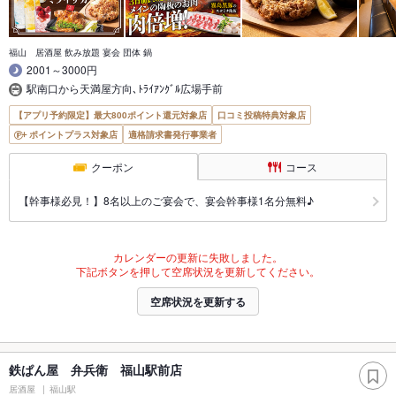
福山 居酒屋 飲み放題 宴会 団体 鍋
2001～3000円
駅南口から天満屋方向､ﾄﾗｲｱﾝｸﾞﾙ広場手前
【アプリ予約限定】最大800ポイント還元対象店
口コミ投稿特典対象店
ポイントプラス対象店
適格請求書発行事業者
クーポン
コース
【幹事様必見！】8名以上のご宴会で、宴会幹事様1名分無料♪
カレンダーの更新に失敗しました。
下記ボタンを押して空席状況を更新してください。
空席状況を更新する
鉄ぱん屋 弁兵衛 福山駅前店
居酒屋
福山駅