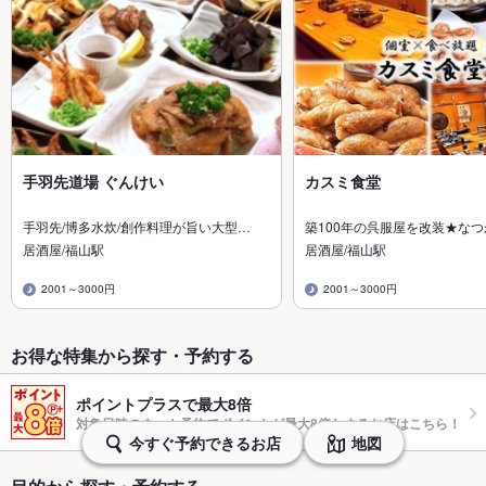
手羽先道場 ぐんけい
カスミ食堂
手羽先/博多水炊/創作料理が旨い大型…
築100年の呉服屋を改装★な
居酒屋/福山駅
居酒屋/福山駅
2001～3000円
2001～3000円
お得な特集から探す・予約する
ポイントプラスで最大8倍
対象日時のネット予約でポイントが最大8倍たまるお店はこちら！
今すぐ予約できるお店
地図