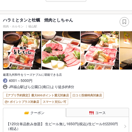
ハラミとタンと牡蠣 焼肉としちゃん
焼肉・ホルモン
福山駅
厳選九州和牛をリーズナブルに堪能できる店
4001～5000円
JR福山駅ばら公園口(南口)より徒歩約8分
【アプリ予約限定】最大800ポイント還元対象店
口コミ投稿特典対象店
ポイントプラス対象店
スマート支払い可
クーポン
コース
【120分単品飲み放題】 生ビール無し1650円(税込)/生ビール付2200円
（税込）