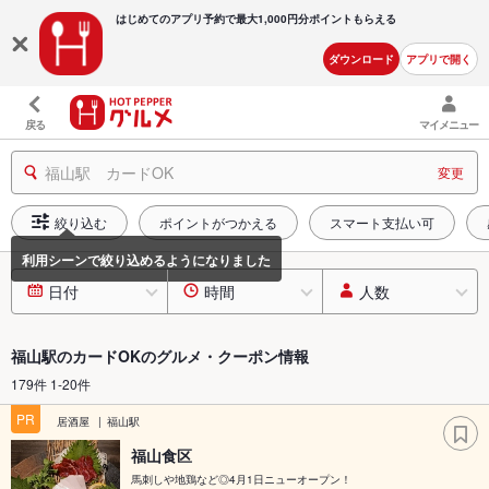
はじめてのアプリ予約で最大
1,000円分ポイントもらえる
ダウンロード
アプリで開く
戻る
マイメニュー
福山駅 カードOK
変更
絞り込む
ポイントがつかえる
スマート支払い可
日付
時間
人数
福山駅のカードOKのグルメ・クーポン情報
179件 1-20件
PR
居酒屋
福山駅
福山食区
馬刺しや地鶏など◎4月1日ニューオープン！