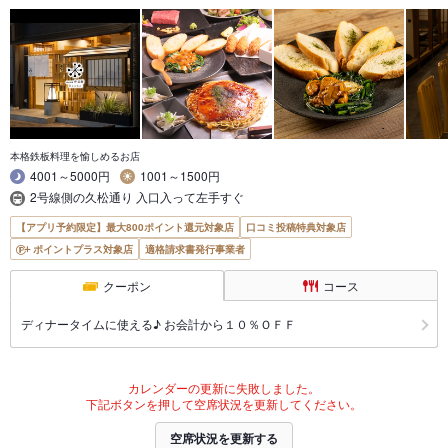
本格鉄板料理を愉しめるお店
4001～5000円
1001～1500円
2号線側の久松通り 入口入って左手すぐ
【アプリ予約限定】最大800ポイント還元対象店
口コミ投稿特典対象店
ポイントプラス対象店
適格請求書発行事業者
クーポン
コース
ディナータイムに使える♪ お会計から１０％ＯＦＦ
カレンダーの更新に失敗しました。
下記ボタンを押して空席状況を更新してください。
空席状況を更新する