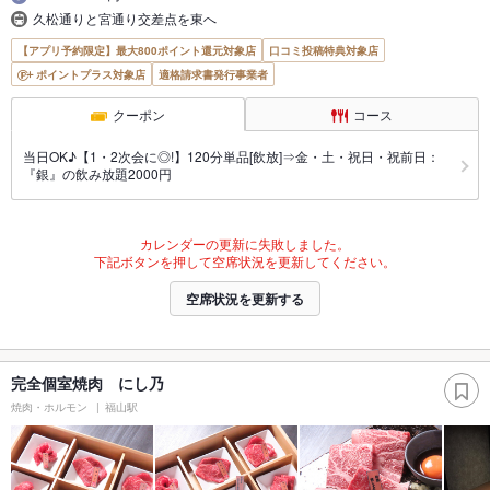
久松通りと宮通り交差点を東へ
【アプリ予約限定】最大800ポイント還元対象店
口コミ投稿特典対象店
ポイントプラス対象店
適格請求書発行事業者
クーポン
コース
当日OK♪【1・2次会に◎!】120分単品[飲放]⇒金・土・祝日・祝前日：
『銀』の飲み放題2000円
カレンダーの更新に失敗しました。
下記ボタンを押して空席状況を更新してください。
空席状況を更新する
完全個室焼肉 にし乃
焼肉・ホルモン
福山駅