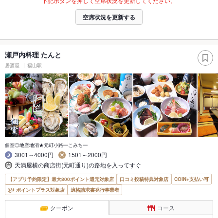
下記ボタンを押して空席状況を更新してください。
空席状況を更新する
瀬戸内料理 たんと
居酒屋
福山駅
個室◎地産地消★元町小路━こみち━
3001～4000円
1501～2000円
天満屋横の商店街(元町通り)の路地を入ってすぐ
【アプリ予約限定】最大800ポイント還元対象店
口コミ投稿特典対象店
COIN+支払い可
ポイントプラス対象店
適格請求書発行事業者
クーポン
コース