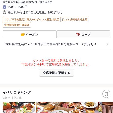
最大60名☆飲み放題☆3500円～個室居酒屋
3001～4000円
福山駅から徒歩3分｡天満屋から徒歩1分｡
【アプリ予約限定】最大800ポイント還元対象店
口コミ投稿特典対象店
適格請求書発行事業者
クーポン
コース
歓迎会/送別会に★ 10名様以上で幹事様1名分無料 ※コース指定あり。
カレンダーの更新に失敗しました。
下記ボタンを押して空席状況を更新してください。
空席状況を更新する
イベリコギャング
居酒屋
福山駅