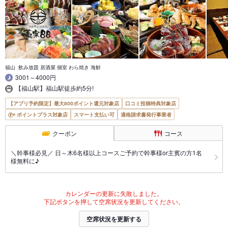
福山 飲み放題 居酒屋 個室 わら焼き 海鮮
3001～4000円
【福山駅】福山駅徒歩約5分!
【アプリ予約限定】最大800ポイント還元対象店
口コミ投稿特典対象店
ポイントプラス対象店
スマート支払い可
適格請求書発行事業者
クーポン
コース
＼幹事様必見／ 日～木6名様以上コースご予約で幹事様or主賓の方1名
様無料に♪
カレンダーの更新に失敗しました。
下記ボタンを押して空席状況を更新してください。
空席状況を更新する