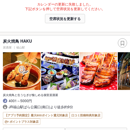
カレンダーの更新に失敗しました。
下記ボタンを押して空席状況を更新してください。
空席状況を更新する
炭火焼鳥 HAKU
居酒屋
福山駅
炭火焼鳥と生うなぎが愉しめる個室居酒屋
4001～5000円
JR福山駅ばら公園口(南口)より徒歩約9分
【アプリ予約限定】最大800ポイント還元対象店
口コミ投稿特典対象店
ポイントプラス対象店