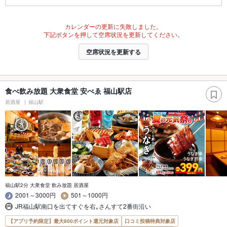
カレンダーの更新に失敗しました。
下記ボタンを押して空席状況を更新してください。
空席状況を更新する
食べ飲み放題 大衆食堂 安べゑ 福山駅店
居酒屋
福山駅
福山駅2分 大衆食堂 飲み放題 居酒屋
2001～3000円
501～1000円
JR福山駅南口を出てすぐを右｡さんすて2番街沿い
【アプリ予約限定】最大800ポイント還元対象店
口コミ投稿特典対象店