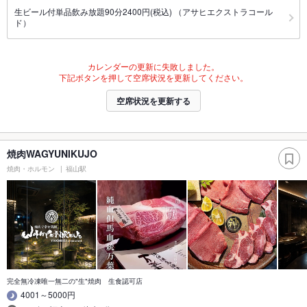
生ビール付単品飲み放題90分2400円(税込) （アサヒエクストラコール
ド）
カレンダーの更新に失敗しました。
下記ボタンを押して空席状況を更新してください。
空席状況を更新する
焼肉WAGYUNIKUJO
焼肉・ホルモン
福山駅
完全無冷凍唯一無二の"生"焼肉 生食認可店
4001～5000円