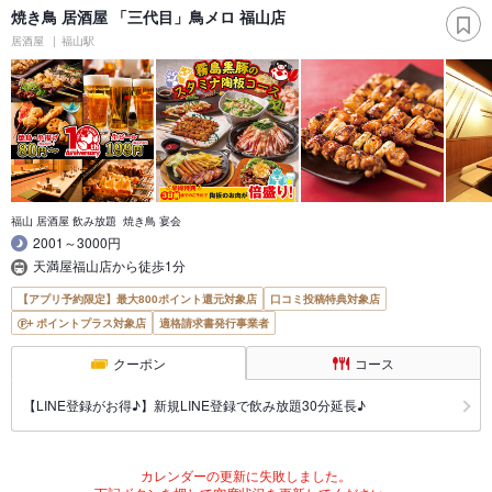
焼き鳥 居酒屋 「三代目」鳥メロ 福山店
居酒屋
福山駅
福山 居酒屋 飲み放題 焼き鳥 宴会
2001～3000円
天満屋福山店から徒歩1分
【アプリ予約限定】最大800ポイント還元対象店
口コミ投稿特典対象店
ポイントプラス対象店
適格請求書発行事業者
クーポン
コース
【LINE登録がお得♪】新規LINE登録で飲み放題30分延長♪
カレンダーの更新に失敗しました。