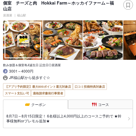
個室 チーズと肉 Hokkai Farm～ホッカイファーム～福
山店
居酒屋
福山駅
飲み放題＆個室有♪誕生日 記念日◎居酒屋
3001～4000円
JR福山駅から徒歩すぐ☆
【アプリ予約限定】最大800ポイント還元対象店
口コミ投稿特典対象店
スマート支払い可
適格請求書発行事業者
クーポン
コース
8月7日～8月15日限定！ 6名様以上4,000円以上のコースご予約で ★幹
事様無料orプレモル追加★