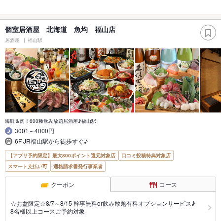
個室居酒屋 北海道 魚均 福山店
居酒屋
福山駅
海鮮＆肉！600種飲み放題居酒屋♪福山駅
3001～4000円
6F JR福山駅から徒歩すぐ♪
【アプリ予約限定】最大800ポイント還元対象店
口コミ投稿特典対象店
スマート支払い可
適格請求書発行事業者
クーポン
コース
☆お盆限定☆8/7～8/15 幹事無料or飲み放題有料オプションサービス♪
8名様以上コースご予約対象