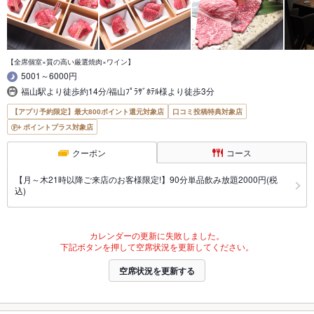
【全席個室×質の高い厳選焼肉×ワイン】
5001～6000円
福山駅より徒歩約14分/福山ﾌﾟﾗｻﾞﾎﾃﾙ様より徒歩3分
【アプリ予約限定】最大800ポイント還元対象店
口コミ投稿特典対象店
ポイントプラス対象店
クーポン
コース
【月～木21時以降ご来店のお客様限定!】90分単品飲み放題2000円(税
込)
カレンダーの更新に失敗しました。
下記ボタンを押して空席状況を更新してください。
空席状況を更新する