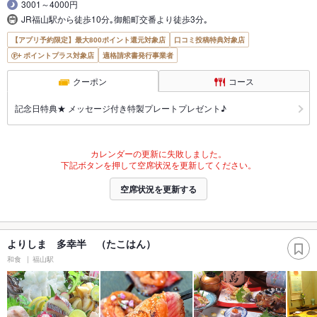
3001～4000円
JR福山駅から徒歩10分｡御船町交番より徒歩3分｡
【アプリ予約限定】最大800ポイント還元対象店
口コミ投稿特典対象店
ポイントプラス対象店
適格請求書発行事業者
クーポン
コース
記念日特典★ メッセージ付き特製プレートプレゼント♪
カレンダーの更新に失敗しました。
下記ボタンを押して空席状況を更新してください。
空席状況を更新する
よりしま 多幸半 （たこはん）
和食
福山駅