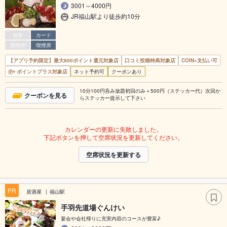
3001～4000円
JR福山駅より徒歩約10分
個室
カード
禁煙席
喫煙席
【アプリ予約限定】最大800ポイント還元対象店
口コミ投稿特典対象店
COIN+支払い可
ポイントプラス対象店
ネット予約可
クーポンあり
10分100円呑み放題初回のみ＋500円（ステッカー代）次回か
クーポンを見る
らステッカー提示して下さい
カレンダーの更新に失敗しました。
下記ボタンを押して空席状況を更新してください。
空席状況を更新する
PR
居酒屋
福山駅
手羽先道場ぐんけい
宴会や会社帰りに充実内容のコースが豊富♪