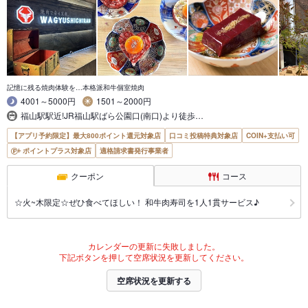
記憶に残る焼肉体験を…本格派和牛個室焼肉
4001～5000円
1501～2000円
福山駅駅近!JR福山駅ばら公園口(南口)より徒歩…
【アプリ予約限定】最大800ポイント還元対象店
口コミ投稿特典対象店
COIN+支払い可
ポイントプラス対象店
適格請求書発行事業者
クーポン
コース
☆火~木限定☆ぜひ食べてほしい！ 和牛肉寿司を1人1貫サービス♪
カレンダーの更新に失敗しました。
下記ボタンを押して空席状況を更新してください。
空席状況を更新する