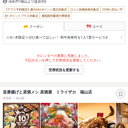
ゆめﾀｳﾝ福山より徒歩3分
【アプリ予約限定】最大800ポイント還元対象店
口コミ投稿特典対象店
COIN+支払い可
ポイントプラス対象店
適格請求書発行事業者
クーポン
コース
☆火~木限定☆ぜひ食べてほしい！ 和牛肉寿司を1人1貫サービス♪
カレンダーの更新に失敗しました。
下記ボタンを押して空席状況を更新してください。
空席状況を更新する
旨唐揚げと居酒メシ 居酒屋 ミライザカ 福山店
居酒屋
福山駅