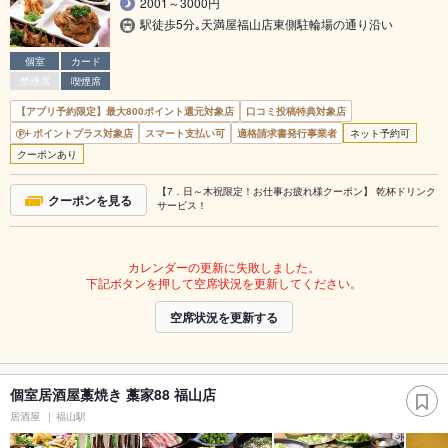
2001～3000円
駅徒歩5分｡天満屋福山店東側駐輪場の通り沿い
個室
カード
禁煙席
喫煙席
【アプリ予約限定】最大800ポイント還元対象店
口コミ投稿特典対象店
ポイントプラス対象店
スマート支払い可
適格請求書発行事業者
ネット予約可
クーポンあり
【7．日～木祝限定！お仕事お疲れ様クーポン】 乾杯ドリンク
クーポンを見る
サービス！
カレンダーの更新に失敗しました。
下記ボタンを押して空席状況を更新してください。
空席状況を更新する
個室居酒屋藁焼き 藁家88 福山店
居酒屋
福山駅