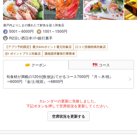
瀬戸内よりしまの獲れたて鮮魚を扱う和食店
5001～6000円
1001～1500円
R2沿い西日本ｼﾃｨ銀行裏手
【アプリ予約限定】最大800ポイント還元対象店
口コミ投稿特典対象店
ポイントプラス対象店
適格請求書発行事業者
クーポン
コース
旬食材が満載の120分[飲放]おてがるコース7000円 『月～木/祝』
⇒6000円 『金/土/祝前』⇒6800円
カレンダーの更新に失敗しました。
下記ボタンを押して空席状況を更新してください。
空席状況を更新する