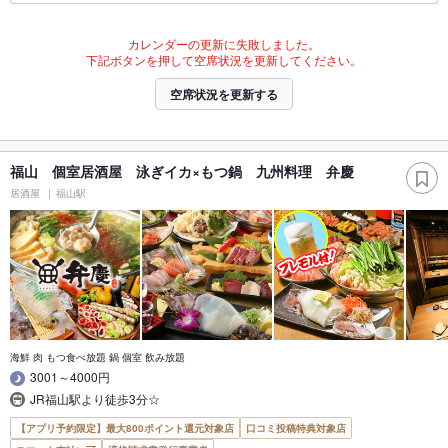
カレンダーの更新に失敗しました。
下記ボタンを押して空席状況を更新してください。
空席状況を更新する
福山 個室居酒屋 泳ぎイカ×もつ鍋 九州料理 弁慶
居酒屋
福山駅
海鮮 肉 もつ食べ放題 鍋 個室 飲み放題
3001～4000円
JR福山駅より徒歩3分☆
【アプリ予約限定】最大800ポイント還元対象店
口コミ投稿特典対象店