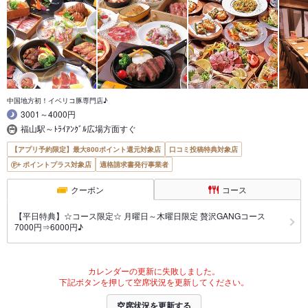
中国地方初！イベリコ豚専門店♪
3001～4000円
福山駅～ﾄﾗｲｱﾝｸﾞﾙ広場方面すぐ
【アプリ予約限定】最大800ポイント還元対象店
口コミ投稿特典対象店
ポイントプラス対象店
適格請求書発行事業者
クーポン
コース
【平日特典】☆コース限定☆ 月曜日～木曜日限定 贅沢GANGコース
7000円⇒6000円♪
カレンダーの更新に失敗しました。
下記ボタンを押して空席状況を更新してください。
空席状況を更新する