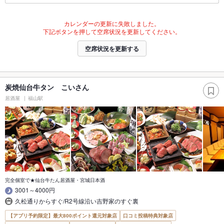
カレンダーの更新に失敗しました。
下記ボタンを押して空席状況を更新してください。
空席状況を更新する
炭焼仙台牛タン こいさん
居酒屋
福山駅
完全個室で★仙台牛たん居酒屋・宮城日本酒
3001～4000円
久松通りからすぐ/R2号線沿い吉野家のすぐ裏
【アプリ予約限定】最大800ポイント還元対象店
口コミ投稿特典対象店