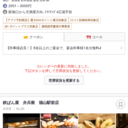
2001～3000円
駅南口から天満屋方向､ﾄﾗｲｱﾝｸﾞﾙ広場手前
【アプリ予約限定】最大800ポイント還元対象店
口コミ投稿特典対象店
ポイントプラス対象店
適格請求書発行事業者
クーポン
コース
【幹事様必見！】8名以上のご宴会で、宴会幹事様1名分無料♪
カレンダーの更新に失敗しました。
下記ボタンを押して空席状況を更新してください。
空席状況を更新する
鉄ぱん屋 弁兵衛 福山駅前店
居酒屋
福山駅