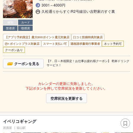
3001～4000円
久松通りからすぐ/R2号線沿い吉野家のすぐ裏
個室
カード
禁煙席
喫煙席
【アプリ予約限定】最大800ポイント還元対象店
口コミ投稿特典対象店
ポイントプラス対象店
スマート支払い可
適格請求書発行事業者
ネット予約可
クーポンあり
【7．日～木祝限定！お仕事お疲れ様クーポン】 乾杯ドリンク
クーポンを見る
サービス！
カレンダーの更新に失敗しました。
下記ボタンを押して空席状況を更新してください。
空席状況を更新する
イベリコギャング
居酒屋
福山駅