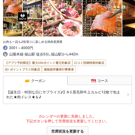
お肉も一品も♪欲張りに楽しめる焼肉居酒屋
3001～4000円
山陽本線 福山駅 徒歩5分｡福山駅から442m
【アプリ予約限定】最大350ポイント還元対象店
口コミ投稿特典対象店
ポイントプラス対象店
適格請求書発行事業者
クーポン
コース
【誕生日・特別な日にサプライズ♪】A５黒毛和牛上カルビ12枚で包ま
れた★肉ドレス★を♪
カレンダーの更新に失敗しました。
下記ボタンを押して空席状況を更新してください。
空席状況を更新する