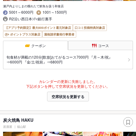
瀬戸内よりしまの獲れたて鮮魚を扱う和食店
5001～6000円
1001～1500円
R2沿い西日本ｼﾃｨ銀行裏手
【アプリ予約限定】最大800ポイント還元対象店
口コミ投稿特典対象店
ポイントプラス対象店
適格請求書発行事業者
クーポン
コース
旬食材が満載の120分[飲放]おてがるコース7000円 『月～木/祝』
⇒6000円 『金/土/祝前』⇒6800円
カレンダーの更新に失敗しました。
下記ボタンを押して空席状況を更新してください。
空席状況を更新する
炭火焼鳥 HAKU
居酒屋
福山駅