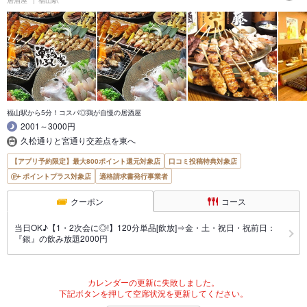
福山駅から5分！コスパ◎鶏が自慢の居酒屋
2001～3000円
久松通りと宮通り交差点を東へ
【アプリ予約限定】最大800ポイント還元対象店
口コミ投稿特典対象店
ポイントプラス対象店
適格請求書発行事業者
クーポン
コース
当日OK♪【1・2次会に◎!】120分単品[飲放]⇒金・土・祝日・祝前日：
『銀』の飲み放題2000円
カレンダーの更新に失敗しました。
下記ボタンを押して空席状況を更新してください。