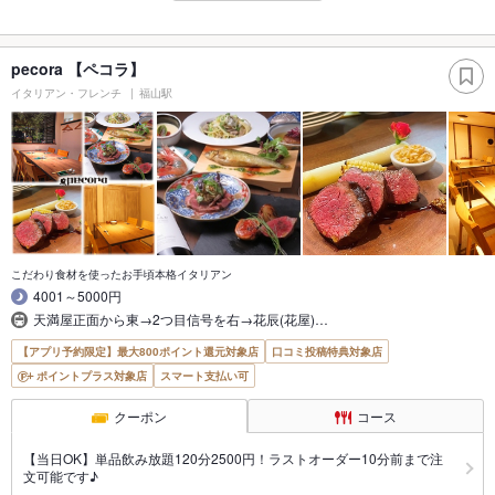
pecora 【ペコラ】
イタリアン・フレンチ
福山駅
こだわり食材を使ったお手頃本格イタリアン
4001～5000円
天満屋正面から東→2つ目信号を右→花辰(花屋)…
【アプリ予約限定】最大800ポイント還元対象店
口コミ投稿特典対象店
ポイントプラス対象店
スマート支払い可
クーポン
コース
【当日OK】単品飲み放題120分2500円！ラストオーダー10分前まで注
文可能です♪