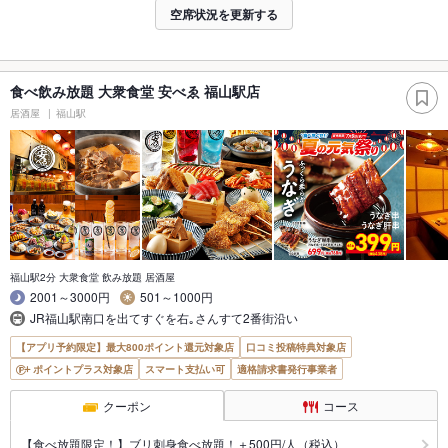
空席状況を更新する
食べ飲み放題 大衆食堂 安べゑ 福山駅店
居酒屋
福山駅
福山駅2分 大衆食堂 飲み放題 居酒屋
2001～3000円
501～1000円
JR福山駅南口を出てすぐを右｡さんすて2番街沿い
【アプリ予約限定】最大800ポイント還元対象店
口コミ投稿特典対象店
ポイントプラス対象店
スマート支払い可
適格請求書発行事業者
クーポン
コース
【食べ放題限定！】ブリ刺身食べ放題！＋500円/人（税込）