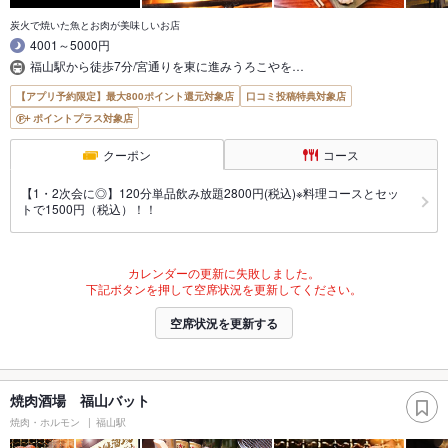
炭火で焼いた魚とお肉が美味しいお店
4001～5000円
福山駅から徒歩7分/宮通りを東に進みうろこやを…
【アプリ予約限定】最大800ポイント還元対象店
口コミ投稿特典対象店
ポイントプラス対象店
クーポン
コース
【1・2次会に◎】120分単品飲み放題2800円(税込)※料理コースとセッ
トで1500円（税込）！！
カレンダーの更新に失敗しました。
下記ボタンを押して空席状況を更新してください。
空席状況を更新する
焼肉酒場 福山バット
焼肉・ホルモン
福山駅