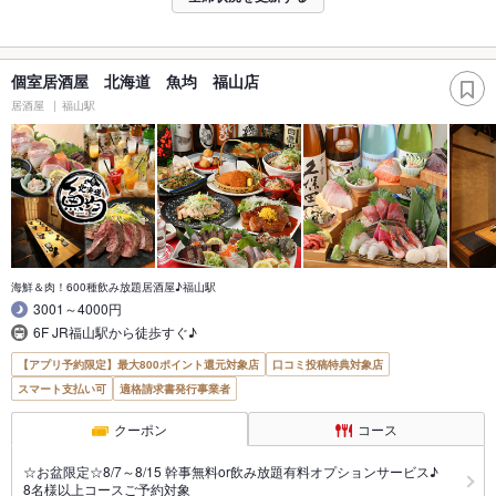
個室居酒屋 北海道 魚均 福山店
居酒屋
福山駅
海鮮＆肉！600種飲み放題居酒屋♪福山駅
3001～4000円
6F JR福山駅から徒歩すぐ♪
【アプリ予約限定】最大800ポイント還元対象店
口コミ投稿特典対象店
スマート支払い可
適格請求書発行事業者
クーポン
コース
☆お盆限定☆8/7～8/15 幹事無料or飲み放題有料オプションサービス♪
8名様以上コースご予約対象