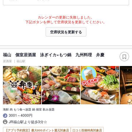
カレンダーの更新に失敗しました。
下記ボタンを押して空席状況を更新してください。
空席状況を更新する
福山 個室居酒屋 泳ぎイカ×もつ鍋 九州料理 弁慶
居酒屋
福山駅
海鮮 肉 もつ食べ放題 鍋 個室 飲み放題
3001～4000円
JR福山駅より徒歩3分☆
【アプリ予約限定】最大800ポイント還元対象店
口コミ投稿特典対象店