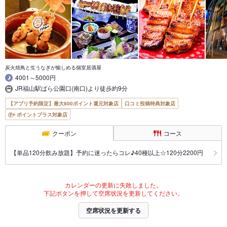
炭火焼鳥と生うなぎが愉しめる個室居酒屋
4001～5000円
JR福山駅ばら公園口(南口)より徒歩約9分
【アプリ予約限定】最大800ポイント還元対象店
口コミ投稿特典対象店
ポイントプラス対象店
クーポン
コース
【単品120分飲み放題】予約に迷ったらコレ♪40種以上☆120分2200円
カレンダーの更新に失敗しました。
下記ボタンを押して空席状況を更新してください。
空席状況を更新する