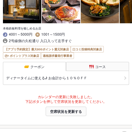
本格鉄板料理を愉しめるお店
4001～5000円
1001～1500円
2号線側の久松通り 入口入って左手すぐ
【アプリ予約限定】最大800ポイント還元対象店
口コミ投稿特典対象店
ポイントプラス対象店
適格請求書発行事業者
クーポン
コース
ディナータイムに使える♪ お会計から１０％ＯＦＦ
カレンダーの更新に失敗しました。
下記ボタンを押して空席状況を更新してください。
空席状況を更新する