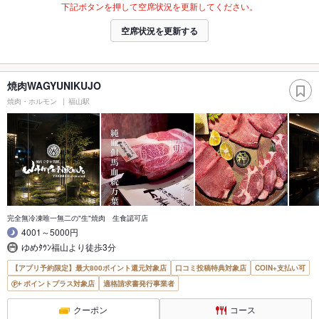
下記ボタンを押して空席状況を更新してください。
空席状況を更新する
焼肉WAGYUNIKUJO
焼肉・ホルモン
福山駅
完全無冷凍唯一無二の"生"焼肉 生食認可店
4001～5000円
ゆめﾀｳﾝ福山より徒歩3分
【アプリ予約限定】最大800ポイント還元対象店
口コミ投稿特典対象店
COIN+支払い可
ポイントプラス対象店
適格請求書発行事業者
クーポン
コース