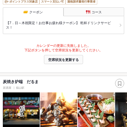
ポイントプラス対象店
スマート支払い可
適格請求書発行事業者
クーポン
コース
【7．日～木祝限定！お仕事お疲れ様クーポン】 乾杯ドリンクサービ
ス！
カレンダーの更新に失敗しました。
下記ボタンを押して空席状況を更新してください。
空席状況を更新する
炭焼き炉端 だるま
居酒屋
福山駅