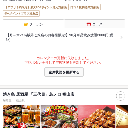
【アプリ予約限定】最大800ポイント還元対象店
口コミ投稿特典対象店
ポイントプラス対象店
クーポン
コース
【月～木21時以降ご来店のお客様限定!】90分単品飲み放題2000円(税
込)
カレンダーの更新に失敗しました。
下記ボタンを押して空席状況を更新してください。
空席状況を更新する
焼き鳥 居酒屋 「三代目」鳥メロ 福山店
居酒屋
福山駅