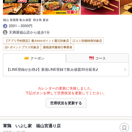
福山 居酒屋 飲み放題 焼き鳥 宴会
2001～3000円
天満屋福山店から徒歩1分
【アプリ予約限定】最大800ポイント還元対象店
口コミ投稿特典対象店
ポイントプラス対象店
適格請求書発行事業者
クーポン
コース
【LINE登録がお得♪】新規LINE登録で飲み放題30分延長♪
カレンダーの更新に失敗しました。
下記ボタンを押して空席状況を更新してください。
空席状況を更新する
軍鶏 いぶし家 福山宮通り店
居酒屋
福山駅