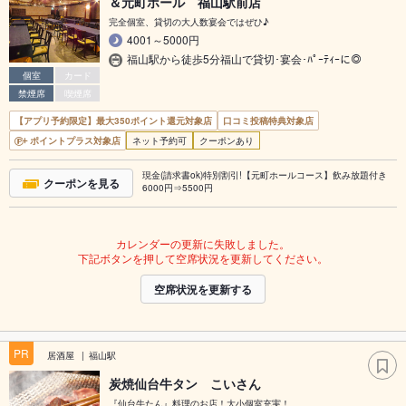
＆元町ホール 福山駅前店
完全個室、貸切の大人数宴会ではぜひ♪
4001～5000円
福山駅から徒歩5分福山で貸切･宴会･ﾊﾟｰﾃｨｰに◎
個室
カード
禁煙席
喫煙席
【アプリ予約限定】最大350ポイント還元対象店
口コミ投稿特典対象店
ポイントプラス対象店
ネット予約可
クーポンあり
現金(請求書ok)特別割引!【元町ホールコース】飲み放題付き
クーポンを見る
6000円⇒5500円
カレンダーの更新に失敗しました。
下記ボタンを押して空席状況を更新してください。
空席状況を更新する
PR
居酒屋
福山駅
炭焼仙台牛タン こいさん
『仙台牛たん』料理のお店！大小個室充実！