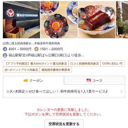
記憶に残る焼肉体験を…本格派和牛個室焼肉
4001～5000円
1501～2000円
福山駅駅近!JR福山駅ばら公園口(南口)より徒歩…
【アプリ予約限定】最大800ポイント還元対象店
口コミ投稿特典対象店
COIN+支払い可
ポイントプラス対象店
適格請求書発行事業者
クーポン
コース
☆火~木限定☆ぜひ食べてほしい！ 和牛肉寿司を1人1貫サービス♪
カレンダーの更新に失敗しました。
下記ボタンを押して空席状況を更新してください。
空席状況を更新する