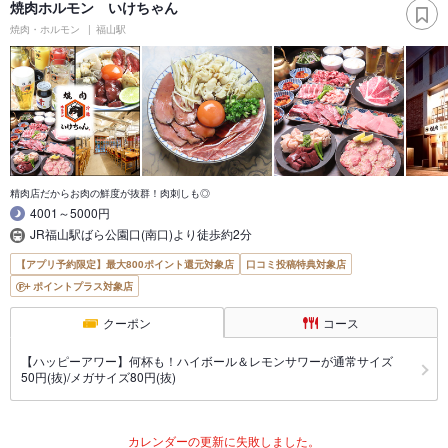
焼肉ホルモン いけちゃん
焼肉・ホルモン
福山駅
精肉店だからお肉の鮮度が抜群！肉刺しも◎
4001～5000円
JR福山駅ばら公園口(南口)より徒歩約2分
【アプリ予約限定】最大800ポイント還元対象店
口コミ投稿特典対象店
ポイントプラス対象店
クーポン
コース
【ハッピーアワー】何杯も！ハイボール＆レモンサワーが通常サイズ
50円(抜)/メガサイズ80円(抜)
カレンダーの更新に失敗しました。