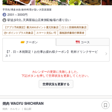
手羽先/博多水炊/創作料理が旨い大型居酒屋
2001～3000円
駅徒歩5分｡天満屋福山店東側駐輪場の通り沿い
【アプリ予約限定】最大800ポイント還元対象店
口コミ投稿特典対象店
ポイントプラス対象店
スマート支払い可
適格請求書発行事業者
クーポン
コース
【7．日～木祝限定！お仕事お疲れ様クーポン】 乾杯ドリンクサービ
ス！
カレンダーの更新に失敗しました。
下記ボタンを押して空席状況を更新してください。
空席状況を更新する
焼肉 WAGYU SHICHIRAN
焼肉・ホルモン
福山駅