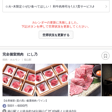
☆火~木限定☆ぜひ食べてほしい！ 和牛肉寿司を1人1貫サービス♪
カレンダーの更新に失敗しました。
下記ボタンを押して空席状況を更新してください。
空席状況を更新する
完全個室焼肉 にし乃
焼肉・ホルモン
福山駅
【全席個室×質の高い厳選焼肉×ワイン】
5001～6000円
福山駅より徒歩約14分/福山ﾌﾟﾗｻﾞﾎﾃﾙ様より徒歩3分