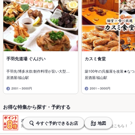
手羽先道場 ぐんけい
カスミ食堂
手羽先/博多水炊/創作料理が旨い大型…
築100年の呉服屋を改装★な
居酒屋/福山駅
居酒屋/福山駅
2001～3000円
2001～3000円
お得な特集から探す・予約する
ポイントプラスで最大8倍
今すぐ予約できるお店
地図
対象日時のネット予約でポイントが最大8倍たまるお店はこちら！