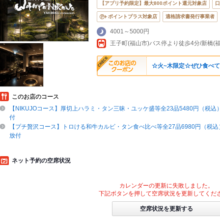
【アプリ予約限定】最大800ポイント還元対象店
口
ポイントプラス対象店
適格請求書発行事業者
4001～5000円
☆火~木限定☆ぜひ食べて
このお店のコース
【NIKUJOコース】厚切上ハラミ・タン三昧・ユッケ盛等全23品5480円（税込）/
付
【プチ贅沢コース】トロける和牛カルビ・タン食べ比べ等全27品6980円（税込）/
放付
ネット予約の空席状況
カレンダーの更新に失敗しました。
下記ボタンを押して空席状況を更新してくだ
空席状況を更新する