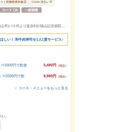
コミ投稿特典対象店
COIN+支払い可
王子町(福山市)バス停より徒歩4分/新橋(福山市)バス停より徒歩6分/福山記念病院前(福山市)バス停より徒歩6分
ほしい！ 和牛肉寿司を1人1貫サービス♪
+2000円で飲放
5,480円
（税込）
+2000円で飲
6,980円
（税込）
コース・メニューをもっと見る
さい。