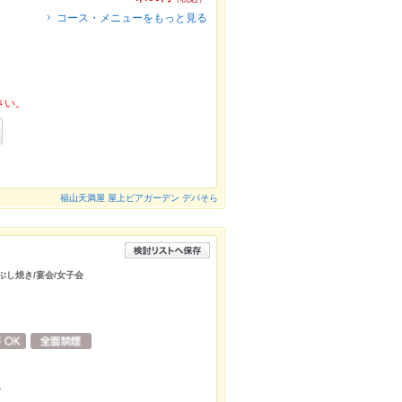
コース・メニューをもっと見る
さい。
福山天満屋 屋上ビアガーデン デパそら
ぶし焼き/宴会/女子会
分