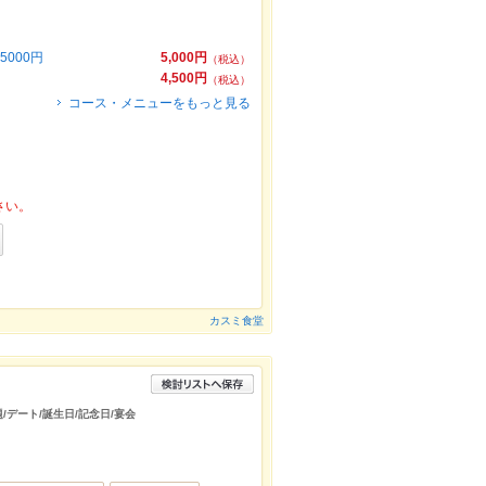
000円
5,000円
（税込）
4,500円
（税込）
コース・メニューをもっと見る
さい。
カスミ食堂
題/デート/誕生日/記念日/宴会