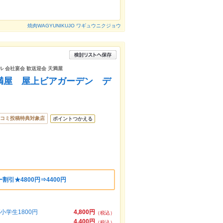
焼肉WAGYUNIKUJO ワギュウニクジョウ
ル 会社宴会 歓送迎会 天満屋
山天満屋 屋上ビアガーデン デ
コミ投稿特典対象店
ポイントつかえる
引★4800円⇒4400円
小学生1800円
4,800円
（税込）
4,400円
（税込）