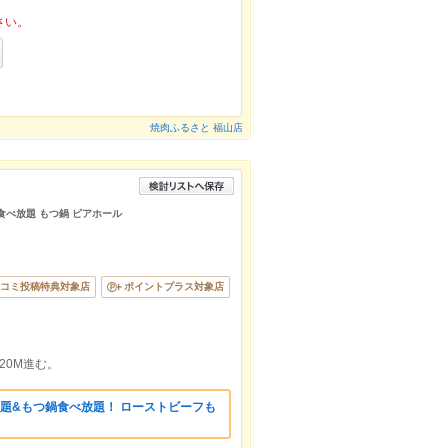
さい。
焼肉ふるさと 福山店
 食べ放題 もつ鍋 ビアホール
コミ投稿特典対象店
ポイントプラス対象店
20M進む。
題&もつ鍋食べ放題！ ローストビーフも