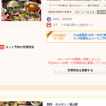
【アプリ予約限定】最大800ポイント還元対象店
口
適格請求書発行事業者
ポイントつかえる
3001～4000円
６F ＪＲ福山駅から徒歩すぐ♪
☆お盆限定☆8/7～8/1
ス♪ 8名様以上コースご
ネット予約の空席状況
カレンダーの更新に失敗しました。
下記ボタンを押して空席状況を更新してくだ
空席状況を更新する
焼肉・ホルモン｜福山駅