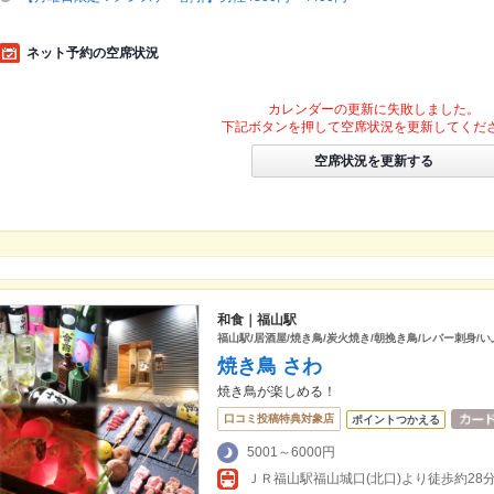
ネット予約の空席状況
カレンダーの更新に失敗しました。
下記ボタンを押して空席状況を更新してくだ
空席状況を更新する
和食｜福山駅
福山駅/居酒屋/焼き鳥/炭火焼き/朝挽き鳥/レバー刺身/い
焼き鳥 さわ
焼き鳥が楽しめる！
口コミ投稿特典対象店
ポイントつかえる
5001～6000円
ＪＲ福山駅福山城口(北口)より徒歩約28