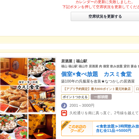
カレンダーの更新に失敗しました。
下記ボタンを押して空席状況を更新してくだ
空席状況を更新する
居酒屋｜福山駅
福山 福山駅 福山市 居酒屋 肉 個室 飲み放題 貸切 宴会
個室×食べ放題 カスミ食堂
築100年の呉服屋を改装★なつかしの居酒屋
【アプリ予約限定】最大800ポイント還元対象店
口
ポイントつかえる
2001～3000円
久松通りを南に真っ直ぐ。2号線を越えて
≪食飲放題≫3時間飲み放
含む全11品⇒5000円