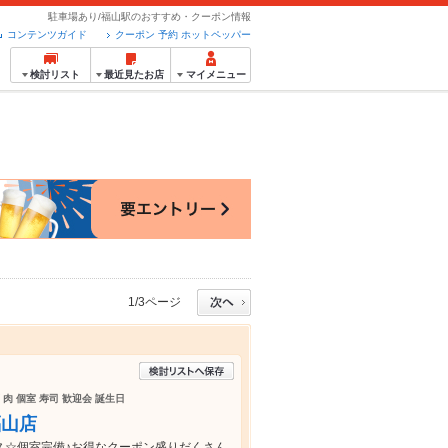
駐車場あり/福山駅のおすすめ・クーポン情報
コンテンツガイド
クーポン 予約 ホットペッパー
検討リスト
最近見たお店
マイメニュー
1/3ページ
 肉 個室 寿司 歓迎会 誕生日
福山店
ス☆個室完備♪お得なクーポン盛りだくさん