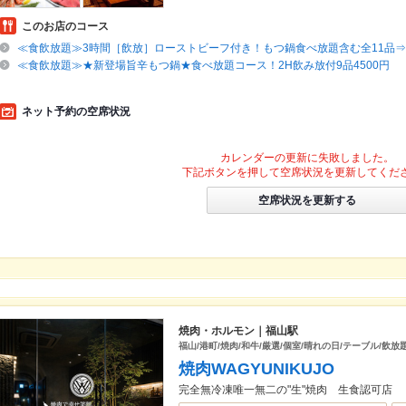
このお店のコース
≪食飲放題≫3時間［飲放］ローストビーフ付き！もつ鍋食べ放題含む全11品⇒5
≪食飲放題≫★新登場旨辛もつ鍋★食べ放題コース！2H飲み放付9品4500円
ネット予約の空席状況
カレンダーの更新に失敗しました。
下記ボタンを押して空席状況を更新してくだ
空席状況を更新する
焼肉・ホルモン｜福山駅
福山/港町/焼肉/和牛/厳選/個室/晴れの日/テーブル/飲放
焼肉WAGYUNIKUJO
完全無冷凍唯一無二の"生"焼肉 生食認可店