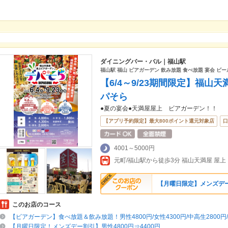
ダイニングバー・バル｜福山駅
福山駅 福山 ビアガーデン 飲み放題 食べ放題 宴会 ビー
【6/4～9/23期間限定】福
パそら
●夏の宴会●天満屋屋上 ビアガーデン！！
【アプリ予約限定】最大800ポイント還元対象店
口
4001～5000円
元町/福山駅から徒歩3分 福山天満屋 屋上
【月曜日限定】メンズデー割
このお店のコース
【ビアガーデン】食べ放題＆飲み放題！男性4800円/女性4300円/中高生2800円/
【月曜日限定！メンズデー割引】男性4800円⇒4400円