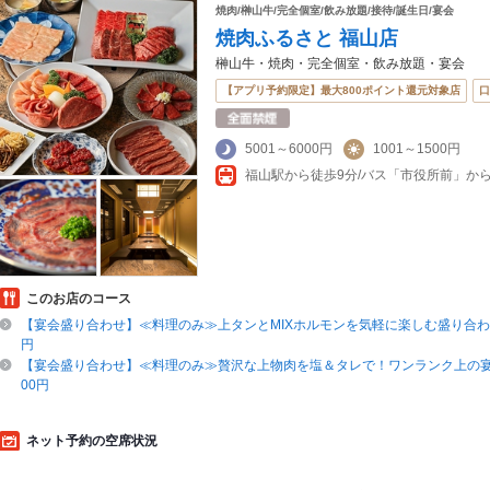
焼肉/榊山牛/完全個室/飲み放題/接待/誕生日/宴会
焼肉ふるさと 福山店
榊山牛・焼肉・完全個室・飲み放題・宴会
【アプリ予約限定】最大800ポイント還元対象店
口
5001～6000円
1001～1500円
福山駅から徒歩9分/バス「市役所前」から
このお店のコース
【宴会盛り合わせ】≪料理のみ≫上タンとMIXホルモンを気軽に楽しむ盛り合わせ♪
円
【宴会盛り合わせ】≪料理のみ≫贅沢な上物肉を塩＆タレで！ワンランク上の宴会
00円
ネット予約の空席状況