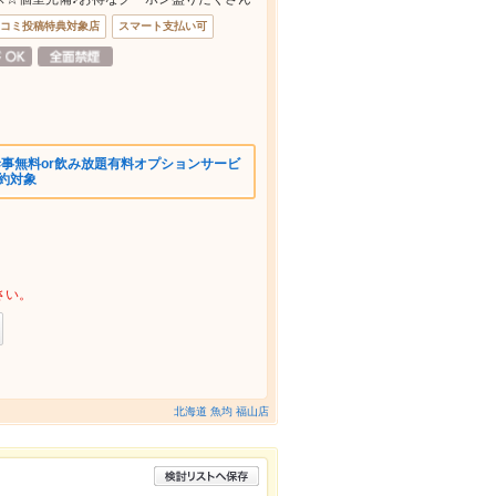
コミ投稿特典対象店
スマート支払い可
5 幹事無料or飲み放題有料オプションサービ
予約対象
さい。
北海道 魚均 福山店