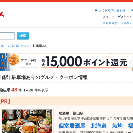
よくある問い合わせ
ようこそ、
さん
ゲスト
会員登録する（無料）
福山
福山駅 グルメ
駐車場あり
山駅 | 駐車場ありのグルメ・クーポン情報
48
索結果
件
1～20
件を表示
【PR】
居酒屋｜福山駅
福山駅前 福山市 単品飲み放題 海鮮 カニ 肉寿司 蟹 牡蠣
個室居酒屋 北海道 魚均 
幹事様必見！2時間600種飲み放題付海鮮コー