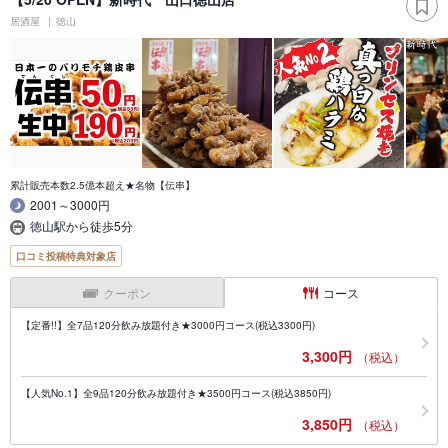
居酒屋
徳山
累計販売本数2.5億本超え★名物【伝串】
2001～3000円
徳山駅から徒歩5分
口コミ投稿特典対象店
クーポン
コース
【定番!!】全7品120分飲み放題付き★3000円コース(税込3300円)
3,300円
（税込）
【人気No.1】全9品120分飲み放題付き★3500円コース(税込3850円)
3,850円
（税込）