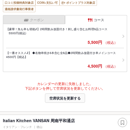
口コミ投稿特典対象店
COIN+支払い可
ポイントプラス対象店
適格請求書発行事業者
クーポン
コース
【豪華！魚も串も堪能♪】2時間飲み放題付き！刺し盛り含むお料理9品コース
5500円(税込)
5,500円
（税込）
【一番オススメ♪】 ◆名物串焼き6本含む全8品◆2時間飲み放題付き串メインコース
4500円【税込】
4,500円
（税込）
カレンダーの更新に失敗しました。
下記ボタンを押して空席状況を更新してください。
空席状況を更新する
Italian Kitchen VANSAN 周南平和通店
イタリアン・フレンチ
徳山