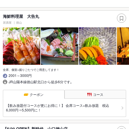
海鮮料理屋 大告丸
居酒屋
徳山
全席、個室+掘りごたつでご用意してます！
2001～3000円
JR山陽本線徳山駅北口から徒歩6分です｡
クーポン
コース
【飲み放題付コースが更にお得に！】 会席コース+飲み放題 税込
6,000円⇒5,500円に！
【5/20 OPEN】新時代 山口徳山店