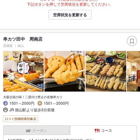
下記ボタンを押して空席状況を更新してください。
空席状況を更新する
串カツ田中 周南店
居酒屋
徳山
大阪伝統の味！二度付け禁止の名物串カツ
1501～2000円
1501～2000円
JR 徳山駅より徒歩3分前後
口コミ投稿特典対象店
クーポン
コース