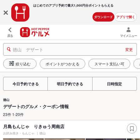
はじめてのアプリ予約で最大
1,000円分ポイントもらえる
ダウンロード
アプリで開く
戻る
マイメニュー
徳山 デザート
変更
絞り込む
ポイントがつかえる
スマート支払い可
今日予約できる
明日予約できる
日時指定
徳山
デザートのグルメ・クーポン情報
23件 1-20件
月島もんじゃ りきゅう周南店
お好み焼き・もんじゃ
徳山