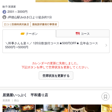
餃子/居酒屋
2001～3000円
JR徳山駅みゆき口より徒歩約1分
口コミ投稿特典対象店
適格請求書発行事業者
クーポン
コース
＼幹事さんも楽々／ 120分飲放付コース★500円OFF★ 忘年会コース
5500円⇒5000円
カレンダーの更新に失敗しました。
下記ボタンを押して空席状況を更新してください。
空席状況を更新する
居酒屋いっぷく 平和通り店
居酒屋
徳山