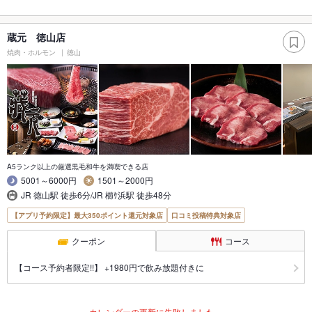
蔵元 徳山店
焼肉・ホルモン
徳山
A5ランク以上の厳選黒毛和牛を満喫できる店
5001～6000円
1501～2000円
JR 徳山駅 徒歩6分/JR 櫛ｹ浜駅 徒歩48分
【アプリ予約限定】最大350ポイント還元対象店
口コミ投稿特典対象店
クーポン
コース
【コース予約者限定!!】 +1980円で飲み放題付きに
カレンダーの更新に失敗しました。