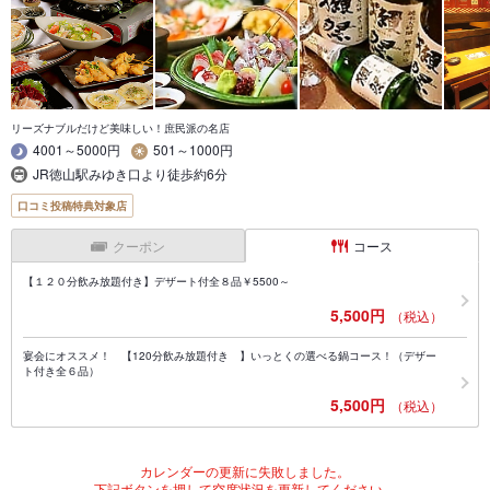
リーズナブルだけど美味しい！庶民派の名店
4001～5000円
501～1000円
JR徳山駅みゆき口より徒歩約6分
口コミ投稿特典対象店
クーポン
コース
【１２０分飲み放題付き】デザート付全８品￥5500～
5,500円
（税込）
宴会にオススメ！ 【120分飲み放題付き 】いっとくの選べる鍋コース！（デザー
ト付き全６品）
5,500円
（税込）
カレンダーの更新に失敗しました。
下記ボタンを押して空席状況を更新してください。