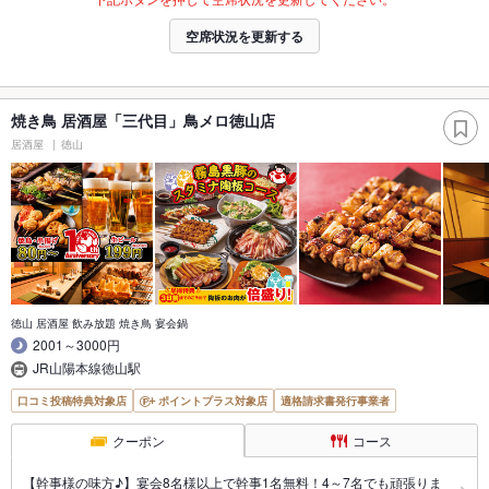
空席状況を更新する
焼き鳥 居酒屋「三代目」鳥メロ徳山店
居酒屋
徳山
徳山 居酒屋 飲み放題 焼き鳥 宴会鍋
2001～3000円
JR山陽本線徳山駅
口コミ投稿特典対象店
ポイントプラス対象店
適格請求書発行事業者
クーポン
コース
【幹事様の味方♪】宴会8名様以上で幹事1名無料！4～7名でも頑張りま