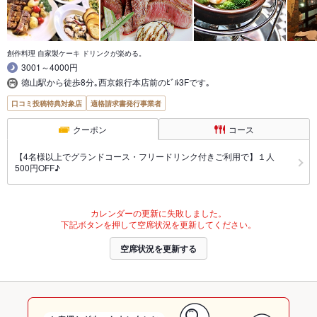
創作料理 自家製ケーキ ドリンクが楽める。
3001～4000円
徳山駅から徒歩8分｡西京銀行本店前のﾋﾞﾙ3Fです｡
口コミ投稿特典対象店
適格請求書発行事業者
クーポン
コース
【4名様以上でグランドコース・フリードリンク付きご利用で】１人
500円OFF♪
カレンダーの更新に失敗しました。
下記ボタンを押して空席状況を更新してください。
空席状況を更新する