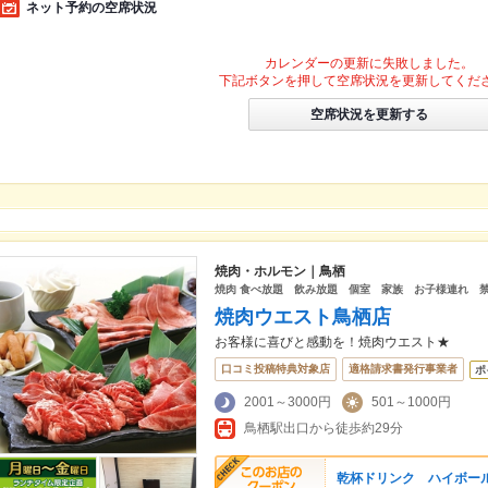
ネット予約の空席状況
カレンダーの更新に失敗しました。
下記ボタンを押して空席状況を更新してくだ
空席状況を更新する
焼肉・ホルモン｜鳥栖
焼肉 食べ放題 飲み放題 個室 家族 お子様連れ 
焼肉ウエスト鳥栖店
お客様に喜びと感動を！焼肉ウエスト★
口コミ投稿特典対象店
適格請求書発行事業者
ポ
2001～3000円
501～1000円
鳥栖駅出口から徒歩約29分
乾杯ドリンク ハイボール