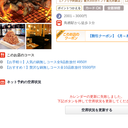
【アプリ予約限定】最大350ポイント還元対象店
口
ポイントつかえる
2001～3000円
鳥栖駅から徒歩３分
【割引クーポン】《月～木
このお店のコース
【お手軽☆】人気の鍋無しコース全9品飲放付 4950!!
【おすすめ！】贅沢な鍋無しコース全10品飲放付 5500円!!
ネット予約の空席状況
カレンダーの更新に失敗しました。
下記ボタンを押して空席状況を更新してくだ
空席状況を更新する