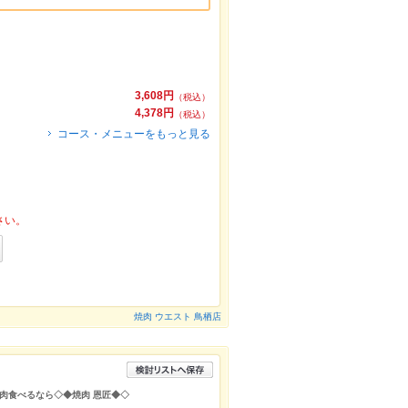
3,608円
（税込）
4,378円
（税込）
コース・メニューをもっと見る
さい。
焼肉 ウエスト 鳥栖店
肉食べるなら◇◆焼肉 恩匠◆◇