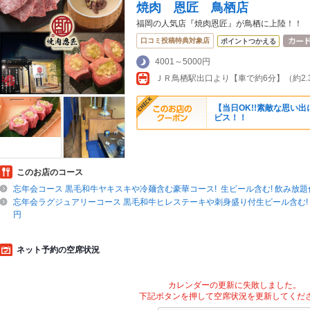
焼肉 恩匠 鳥栖店
福岡の人気店『焼肉恩匠』が鳥栖に上陸！！
口コミ投稿特典対象店
ポイントつかえる
4001～5000円
【当日OK!!素敵な思い
ビス！！
このお店のコース
忘年会コース 黒毛和牛ヤキスキや冷麺含む豪華コース! 生ビール含む! 飲み放題付き
忘年会ラグジュアリーコース 黒毛和牛ヒレステーキや刺身盛り付生ビール含む! 飲
円
ネット予約の空席状況
カレンダーの更新に失敗しました。
下記ボタンを押して空席状況を更新してくだ