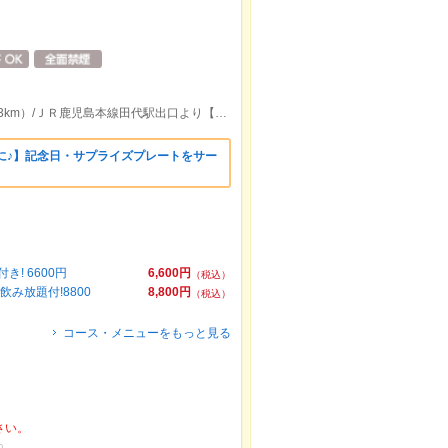
ＪＲ鳥栖駅出口より【車で約6分】（約2.3km）/ＪＲ鹿児島本線田代駅出口より【車で約5分】（約2km）
出に♪】記念日・サプライズプレートをサー
! 6600円
6,600円
（税込）
み放題付!8800
8,800円
（税込）
コース・メニューをもっと見る
さい。