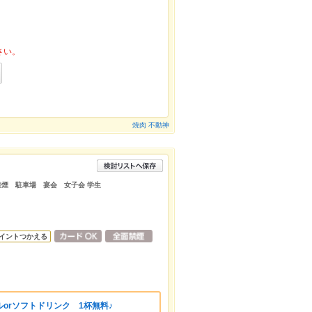
さい。
焼肉 不動神
禁煙 駐車場 宴会 女子会 学生
イントつかえる
orソフトドリンク 1杯無料♪