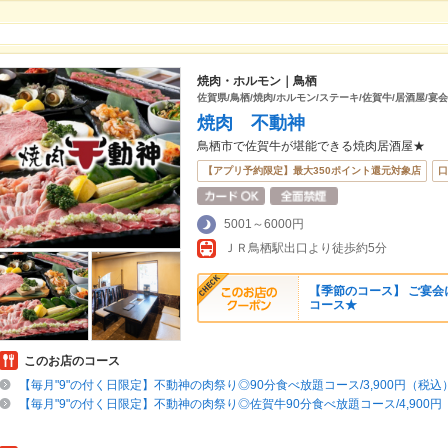
焼肉・ホルモン｜鳥栖
佐賀県/鳥栖/焼肉/ホルモン/ステーキ/佐賀牛/居酒屋/宴
焼肉 不動神
鳥栖市で佐賀牛が堪能できる焼肉居酒屋★
【アプリ予約限定】最大350ポイント還元対象店
口
5001～6000円
ＪＲ鳥栖駅出口より徒歩約5分
【季節のコース】 ご宴会
コース★
このお店のコース
【毎月"9"の付く日限定】不動神の肉祭り◎90分食べ放題コース/3,900円（税込
【毎月"9"の付く日限定】不動神の肉祭り◎佐賀牛90分食べ放題コース/4,900