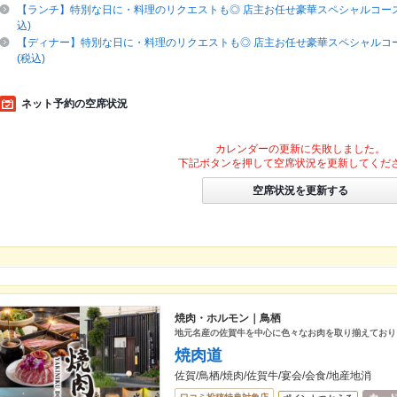
【ランチ】特別な日に・料理のリクエストも◎ 店主お任せ豪華スペシャルコース◆
込)
【ディナー】特別な日に・料理のリクエストも◎ 店主お任せ豪華スペシャルコース
(税込)
ネット予約の空席状況
カレンダーの更新に失敗しました。
下記ボタンを押して空席状況を更新してくだ
空席状況を更新する
焼肉・ホルモン｜鳥栖
地元名産の佐賀牛を中心に色々なお肉を取り揃えており
焼肉道
佐賀/鳥栖/焼肉/佐賀牛/宴会/会食/地産地消