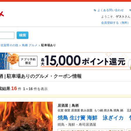
よくある問い合わせ
ようこそ、
さん
ゲスト
会員登録する（無料）
佐賀県その他
鳥栖 グルメ
駐車場あり
栖 | 駐車場ありのグルメ・クーポン情報
16
索結果
件
1～16
件を表示
居酒屋｜鳥栖
佐賀 個室 居酒屋 飲み放題 もつ鍋 焼き鳥 焼鳥 鍋 
焼鳥 生け簀 海鮮 泳ぎイカ
焼鳥・海鮮・寿司居酒屋