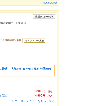
竹乃屋 鳥栖店
会/飲み放題/デート/記念日
コミ投稿特典対象店
ポイントつかえる
に最適！ 人気のお肉と旬を集めた季節の
）
3,900円
（税込）
円（税込）
4,900円
（税込）
コース・メニューをもっと見る