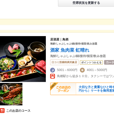
空席状況を更新する
居酒屋｜鳥栖
海鮮/しゃぶしゃぶ/鍋/接待/個室/飲み放題
酒家 魚肉菜 虹晴れ
海鮮/しゃぶしゃぶ/鍋/接待/個室/飲み放題
口コミ投稿特典対象店
ポイントつかえる
5001～6000円
4001～5000円
鳥栖駅から徒歩１０分。タクシーではワン
大切な方と貴重なひと時を
円から）ケーキを御用意
このお店のコース