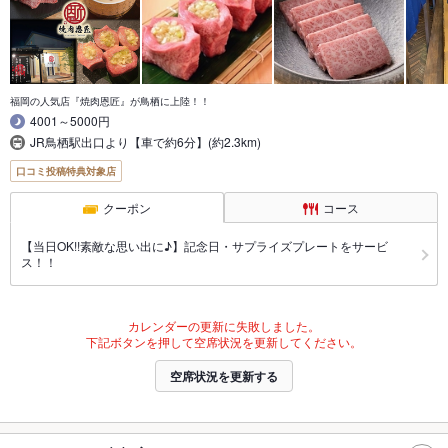
福岡の人気店『焼肉恩匠』が鳥栖に上陸！！
4001～5000円
JR鳥栖駅出口より【車で約6分】(約2.3km)
口コミ投稿特典対象店
クーポン
コース
【当日OK!!素敵な思い出に♪】記念日・サプライズプレートをサービ
ス！！
カレンダーの更新に失敗しました。
下記ボタンを押して空席状況を更新してください。
空席状況を更新する