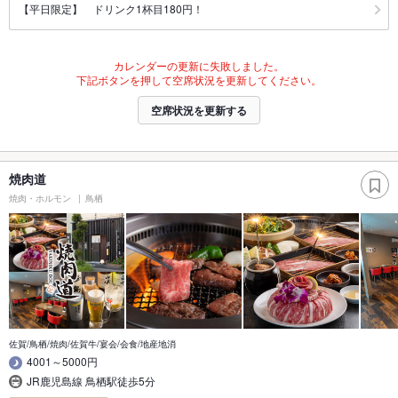
【平日限定】 ドリンク1杯目180円！
カレンダーの更新に失敗しました。
下記ボタンを押して空席状況を更新してください。
空席状況を更新する
焼肉道
焼肉・ホルモン
鳥栖
佐賀/鳥栖/焼肉/佐賀牛/宴会/会食/地産地消
4001～5000円
JR鹿児島線 鳥栖駅徒歩5分