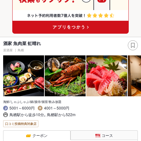
酒家 魚肉菜 虹晴れ
居酒屋
鳥栖
海鮮/しゃぶしゃぶ/鍋/接待/個室/飲み放題
5001～6000円
4001～5000円
鳥栖駅から徒歩10分｡ 鳥栖駅から522m
口コミ投稿特典対象店
クーポン
コース