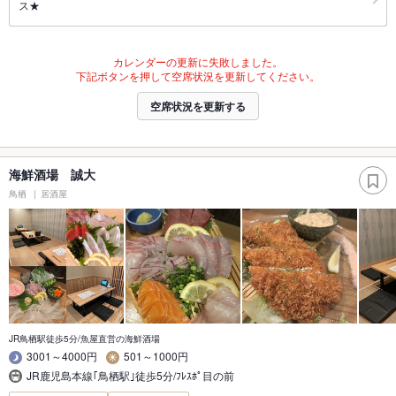
ス★
カレンダーの更新に失敗しました。
下記ボタンを押して空席状況を更新してください。
空席状況を更新する
海鮮酒場 誠大
鳥栖
居酒屋
JR鳥栖駅徒歩5分/魚屋直営の海鮮酒場
3001～4000円
501～1000円
JR鹿児島本線｢鳥栖駅｣徒歩5分/ﾌﾚｽﾎﾟ目の前