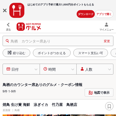
はじめてのアプリ予約で最大
1,000円分ポイントもらえる
ダウンロード
アプリで開く
戻る
マイメニュー
鳥栖 カウンター席あり
変更
絞り込む
ポイントがつかえる
スマート支払い可
日付
時間
人数
鳥栖のカウンター席ありのグルメ・クーポン情報
9件 1-9件
地図で表示
焼鳥 生け簀 海鮮 泳ぎイカ 竹乃屋 鳥栖店
居酒屋
鳥栖