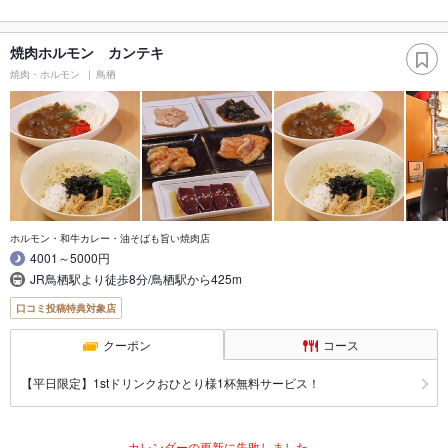
焼肉ホルモン カンテキ
焼肉・ホルモン
鳥栖
ホルモン・和牛カレー・油そばも旨い焼肉店
4001～5000円
JR鳥栖駅より徒歩8分/鳥栖駅から425m
口コミ投稿特典対象店
クーポン
コース
【平日限定】1stドリンクおひとり様1杯無料サービス！
カレンダーの更新に失敗しました。