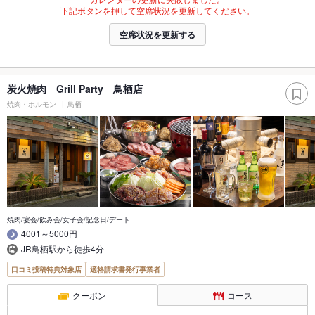
下記ボタンを押して空席状況を更新してください。
空席状況を更新する
炭火焼肉 Grill Party 鳥栖店
焼肉・ホルモン
鳥栖
焼肉/宴会/飲み会/女子会/記念日/デート
4001～5000円
JR鳥栖駅から徒歩4分
口コミ投稿特典対象店
適格請求書発行事業者
クーポン
コース