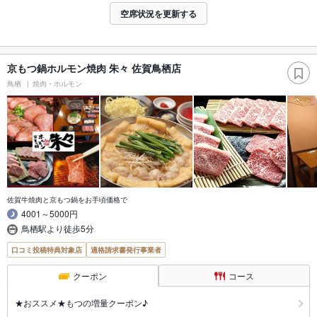
空席状況を更新する
京もつ鍋ホルモン焼肉 朱々 佐賀鳥栖店
鳥栖
焼肉・ホルモン
佐賀牛焼肉と京もつ鍋をお手頃価格で
4001～5000円
鳥栖駅より徒歩5分
口コミ投稿特典対象店
適格請求書発行事業者
クーポン
コース
★おススメ★もつの増量クーポン♪