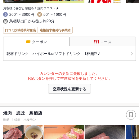
お客様に喜びと感動を！焼肉ウエスト★
2001～3000円
501～1000円
鳥栖駅出口から徒歩約29分
口コミ投稿特典対象店
適格請求書発行事業者
クーポン
コース
乾杯ドリンク ハイボールorソフトドリンク 1杯無料♪
カレンダーの更新に失敗しました。
下記ボタンを押して空席状況を更新してください。
空席状況を更新する
焼肉 恩匠 鳥栖店
鳥栖
焼肉・ホルモン