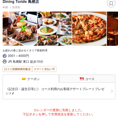
Dining Toride 鳥栖店
鳥栖
居酒屋
お疲れの夜に染みるイタリア家庭料理
3001～4000円
JR 鳥栖駅 東口 徒歩10分
口コミ投稿特典対象店
スマート支払い可
クーポン
コース
《記念日・誕生日等に》 コース利用のお客様デザートプレートプレゼ
ント♪
カレンダーの更新に失敗しました。
下記ボタンを押して空席状況を更新してください。