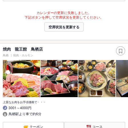
カレンダーの更新に失敗しました。
下記ボタンを押して空席状況を更新してください。
空席状況を更新する
焼肉 龍王館 鳥栖店
鳥栖
焼肉・ホルモン
上質なお肉をお手頃価格で・・・
3001～4000円
鳥栖駅より車で約6分
クーポン
コース