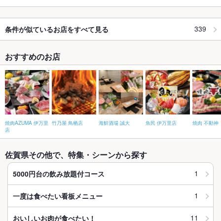
339
条件が似ているお店をすべて見る
おすすめのお店
焼肉AZUMA 伊万里
竹乃屋 鳥栖店
海鮮酒場 誠大
魚民 伊万里店
焼肉 不動神
店
佐賀県その他で、特集・シーンから探す
1
5000円台の飲み放題付コース
1
一度は食べたい看板メニュー
11
おいしいお肉が食べたい！