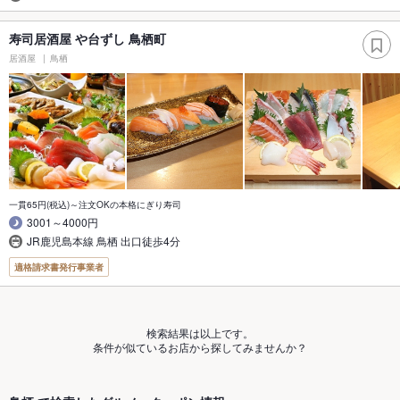
寿司居酒屋 や台ずし 鳥栖町
居酒屋
鳥栖
一貫65円(税込)～注文OKの本格にぎり寿司
3001～4000円
JR鹿児島本線 鳥栖 出口徒歩4分
適格請求書発行事業者
検索結果は以上です。
条件が似ているお店から探してみませんか？