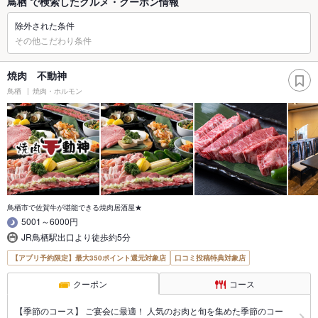
鳥栖 で検索したグルメ・クーポン情報
除外された条件
その他こだわり条件
焼肉 不動神
鳥栖
焼肉・ホルモン
鳥栖市で佐賀牛が堪能できる焼肉居酒屋★
5001～6000円
JR鳥栖駅出口より徒歩約5分
【アプリ予約限定】最大350ポイント還元対象店
口コミ投稿特典対象店
クーポン
コース
【季節のコース】 ご宴会に最適！ 人気のお肉と旬を集めた季節のコー