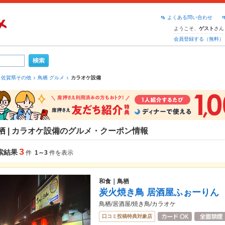
よくある問い合わせ
ようこそ、
さん
ゲスト
会員登録する（無料）
佐賀県その他
鳥栖 グルメ
カラオケ設備
栖 | カラオケ設備のグルメ・クーポン情報
3
索結果
件
1～3
件を表示
和食｜鳥栖
炭火焼き鳥 居酒屋ふぉーりん
鳥栖/居酒屋/焼き鳥/カラオケ
口コミ投稿特典対象店