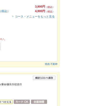
）
3,900円
（税込）
円（税込）
4,900円
（税込）
コース・メニューをもっと見る
さい。
焼肉 不動神
会/宴会/誕生日/記念日
トつかえる