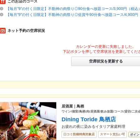
このお店のコース
【毎月"9"の付く日限定】不動神の肉祭り◎90分食べ放題コース/3,900円（税込
【毎月"9"の付く日限定】不動神の肉祭り◎佐賀牛90分食べ放題コース/4,900
ネット予約の空席状況
カレンダーの更新に失敗しました。
下記ボタンを押して空席状況を更新してくだ
空席状況を更新する
居酒屋｜鳥栖
ワイン/個室/鳥栖/肉/居酒屋/飲み放題/コース/貸切/二次
Dining Toride 鳥栖店
お疲れの夜に染みるイタリア家庭料理
口コミ投稿特典対象店
スマート支払い可
ポイン