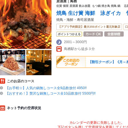
居酒屋｜鳥栖
佐賀 個室 居酒屋 飲み放題 もつ鍋 焼き鳥 焼鳥 鍋 
焼鳥 生け簀 海鮮 泳ぎイカ
焼鳥・海鮮・寿司居酒屋
【アプリ予約限定】最大350ポイント還元対象店
口
ポイントつかえる
2001～3000円
鳥栖駅から徒歩３分
【割引クーポン】《月～木
このお店のコース
【お手軽☆】人気の鍋無しコース全9品飲放付 4950!!
【おすすめ！】贅沢な鍋無しコース全10品飲放付 5500円!!
ネット予約の空席状況
カレンダーの更新に失敗しました。
下記ボタンを押して空席状況を更新してくだ