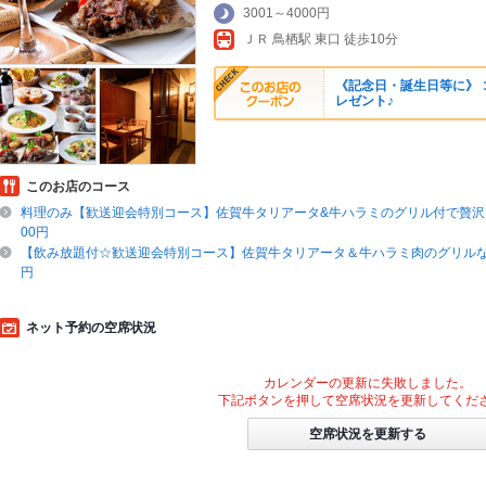
3001～4000円
ＪＲ 鳥栖駅 東口 徒歩10分
《記念日・誕生日等に》
レゼント♪
このお店のコース
料理のみ【歓送迎会特別コース】佐賀牛タリアータ&牛ハラミのグリル付で贅沢♪
00円
【飲み放題付☆歓送迎会特別コース】佐賀牛タリアータ＆牛ハラミ肉のグリルなど♪
円
ネット予約の空席状況
カレンダーの更新に失敗しました。
下記ボタンを押して空席状況を更新してくだ
空席状況を更新する