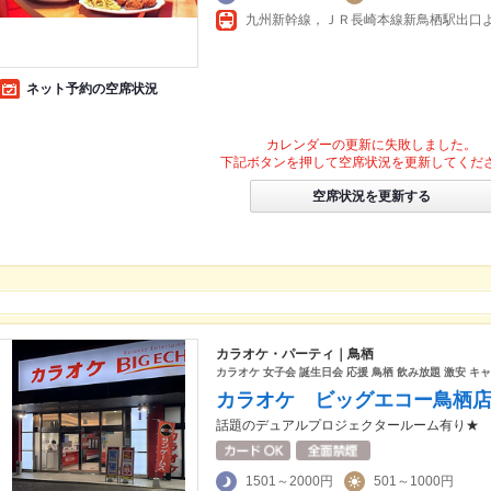
九州新幹線，ＪＲ長崎本線新鳥栖駅出口よ
ネット予約の空席状況
カレンダーの更新に失敗しました。
下記ボタンを押して空席状況を更新してくだ
空席状況を更新する
カラオケ・パーティ｜鳥栖
カラオケ 女子会 誕生日会 応援 鳥栖 飲み放題 激安 キ
カラオケ ビッグエコー鳥栖
話題のデュアルプロジェクタールーム有り★
1501～2000円
501～1000円