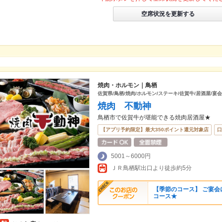
空席状況を更新する
焼肉・ホルモン｜鳥栖
佐賀県/鳥栖/焼肉/ホルモン/ステーキ/佐賀牛/居酒屋/宴
焼肉 不動神
鳥栖市で佐賀牛が堪能できる焼肉居酒屋★
【アプリ予約限定】最大350ポイント還元対象店
口
5001～6000円
ＪＲ鳥栖駅出口より徒歩約5分
【季節のコース】 ご宴会
コース★