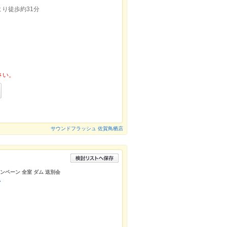
り徒歩約31分
さい。
サウンドフラッシュ 佐賀鳥栖店
ャンペーン 全室 ダム 送別会
店