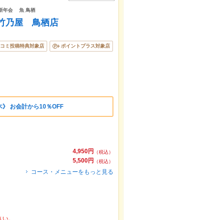
忘新年会 魚 鳥栖
 竹乃屋 鳥栖店
コミ投稿特典対象店
ポイントプラス対象店
》 お会計から10％OFF
4,950円
（税込）
5,500円
（税込）
コース・メニューをもっと見る
さい。