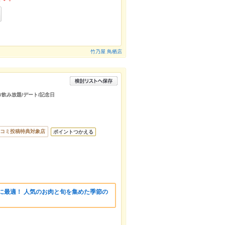
竹乃屋 鳥栖店
会/飲み放題/デート/記念日
コミ投稿特典対象店
ポイントつかえる
に最適！ 人気のお肉と旬を集めた季節の