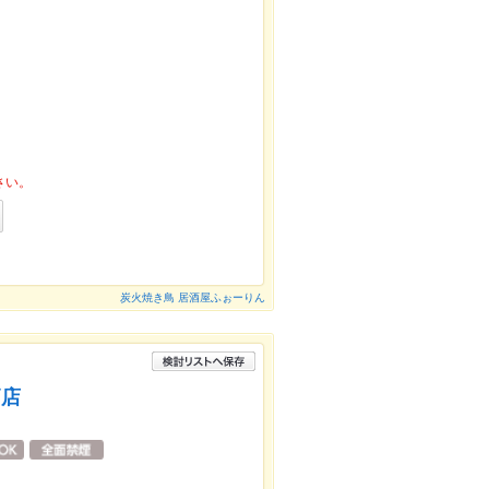
さい。
炭火焼き鳥 居酒屋ふぉーりん
栖店