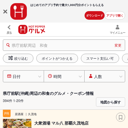
はじめてのアプリ予約で最大
1,000円分ポイントもらえる
ダウンロード
アプリで開く
戻る
マイメニュー
県庁前駅周辺 和食
変更
絞り込む
ポイントがつかえる
スマート支払い可
日付
時間
人数
県庁前駅(沖縄)周辺の和食のグルメ・クーポン情報
394件 1-20件
地図から探す
PR
居酒屋
久茂地
大衆酒場 マル八 那覇久茂地店