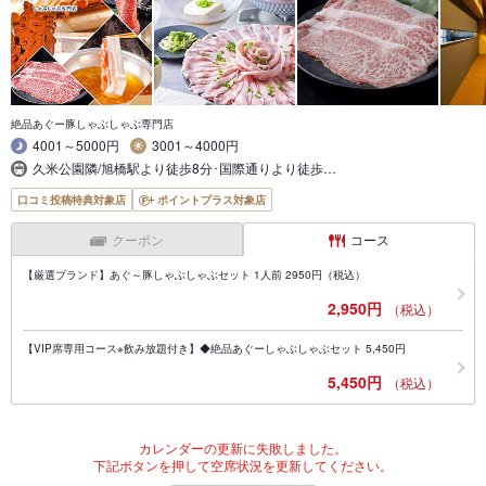
絶品あぐー豚しゃぶしゃぶ専門店
4001～5000円
3001～4000円
久米公園隣/旭橋駅より徒歩8分･国際通りより徒歩…
口コミ投稿特典対象店
ポイントプラス対象店
クーポン
コース
【厳選ブランド】あぐ～豚しゃぶしゃぶセット 1人前 2950円（税込）
2,950円
（税込）
【VIP席専用コース※飲み放題付き】◆絶品あぐーしゃぶしゃぶセット 5,450円
5,450円
（税込）
カレンダーの更新に失敗しました。
下記ボタンを押して空席状況を更新してください。