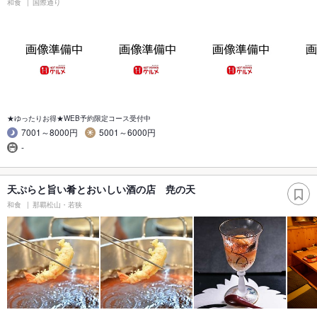
和食
国際通り
★ゆったりお得★WEB予約限定コース受付中
7001～8000円
5001～6000円
-
天ぷらと旨い肴とおいしい酒の店 尭の天
和食
那覇松山・若狭