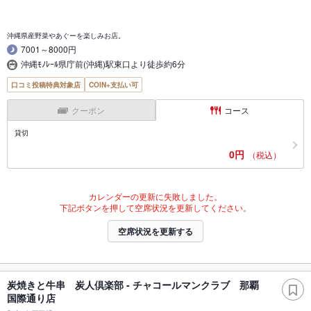
沖縄県産野菜やあぐーを楽しみお店。
7001～8000円
沖縄ﾓﾉﾚｰﾙ県庁前(沖縄)駅東口より徒歩約6分
口コミ投稿特典対象店
COIN+支払い可
クーポン
コース
貸切
0円
（税込）
カレンダーの更新に失敗しました。
下記ボタンを押して空席状況を更新してください。
空席状況を更新する
炭焼きと牛串 炭人倶楽部 - チャコールマンクラブ 那覇
国際通り店