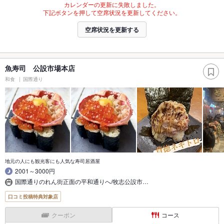
カレンダーの更新に失敗しました。
下記ボタンを押して空席状況を更新してください。
空席状況を更新する
魚寿司 公設市場本店
和食
国際通り
地元の人にも観光客にも人気な寿司居酒屋
2001～3000円
国際通りのれん街正面の平和通りへ/牧志公設市…
口コミ投稿特典対象店
クーポン
コース