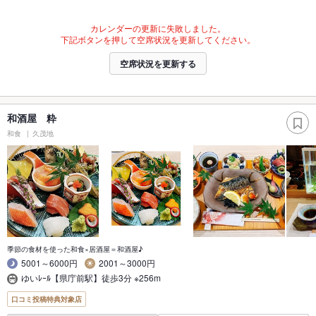
カレンダーの更新に失敗しました。
下記ボタンを押して空席状況を更新してください。
空席状況を更新する
和酒屋 粋
和食
久茂地
季節の食材を使った和食×居酒屋＝和酒屋♪
5001～6000円
2001～3000円
ゆいﾚｰﾙ【県庁前駅】徒歩3分 ※256m
口コミ投稿特典対象店