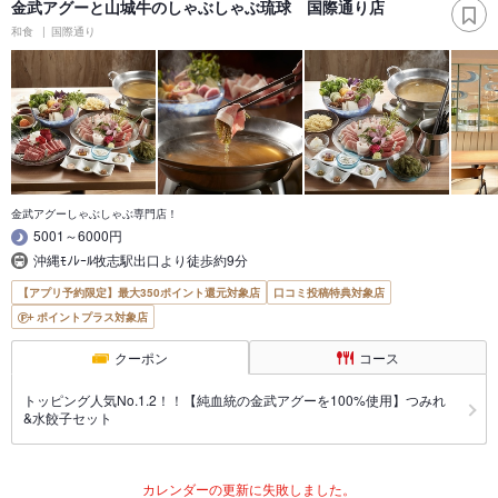
金武アグーと山城牛のしゃぶしゃぶ琉球 国際通り店
和食
国際通り
金武アグーしゃぶしゃぶ専門店！
5001～6000円
沖縄ﾓﾉﾚｰﾙ牧志駅出口より徒歩約9分
【アプリ予約限定】最大350ポイント還元対象店
口コミ投稿特典対象店
ポイントプラス対象店
クーポン
コース
トッピング人気No.1.2！！【純血統の金武アグーを100%使用】つみれ
&水餃子セット
カレンダーの更新に失敗しました。