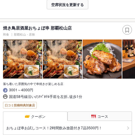
空席状況を更新する
焼き鳥居酒屋おちょぼ串 那覇松山店
和食
那覇松山・若狭
落ち着いた雰囲気の中で串焼きが楽しめる店
3001～4000円
国道58号線沿いのｱﾊﾟﾎﾃﾙ手前を左折､徒歩1分
口コミ投稿特典対象店
クーポン
コース
おちょぼ串お試しコース！2時間飲み放題付き7品3500円！