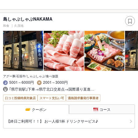
島しゃぶしゃぶNAKAMA
和食
久茂地
アグー豚/石垣牛/しゃぶしゃぶ/食べ放題
5001～6000円
2001～3000円
｢県庁前駅｣下車→県庁北口交差点→国際通り直進…
口コミ投稿特典対象店
スマート支払い可
適格請求書発行事業者
クーポン
コース
【終日ご利用可！！】 お一人様1杯 ドリンクサービス♪