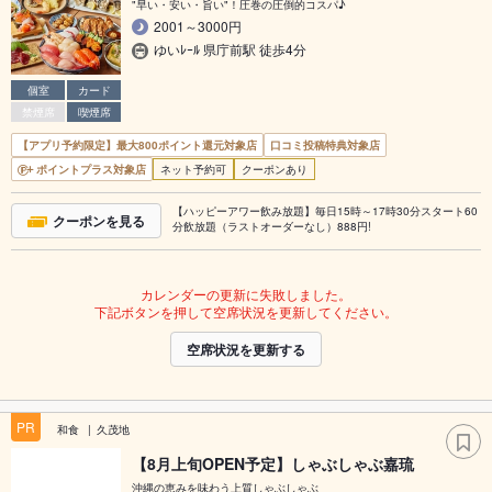
"早い・安い・旨い"！圧巻の圧倒的コスパ♪
2001～3000円
ゆいﾚｰﾙ 県庁前駅 徒歩4分
個室
カード
禁煙席
喫煙席
【アプリ予約限定】最大800ポイント還元対象店
口コミ投稿特典対象店
ポイントプラス対象店
ネット予約可
クーポンあり
【ハッピーアワー飲み放題】毎日15時～17時30分スタート60
クーポンを見る
分飲放題（ラストオーダーなし）888円!
カレンダーの更新に失敗しました。
下記ボタンを押して空席状況を更新してください。
空席状況を更新する
PR
和食
久茂地
【8月上旬OPEN予定】しゃぶしゃぶ嘉琉
沖縄の恵みを味わう上質しゃぶしゃぶ