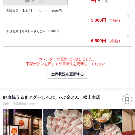
クーポン
コース
和琉会席 【梯梧】－でいご－ 5000円
5,000円
（税込）
和琉会席【珊瑚】－さんご－ 6500円
6,500円
（税込）
カレンダーの更新に失敗しました。
下記ボタンを押して空席状況を更新してください。
空席状況を更新する
純血統うるまアグーしゃぶしゃぶ金とん 松山本店
和食
那覇松山・若狭