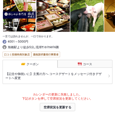
一言では語れませんが、一口で分かります。
4001～5000円
旭橋駅より徒歩5分｡琉球ｻﾝﾛｲﾔﾙﾎﾃﾙ隣
口コミ投稿特典対象店
適格請求書発行事業者
クーポン
コース
【記念や御祝いに】主賓の方へ コースデザートをメッセージ付きデザ
ートへ変更
カレンダーの更新に失敗しました。
下記ボタンを押して空席状況を更新してください。
空席状況を更新する