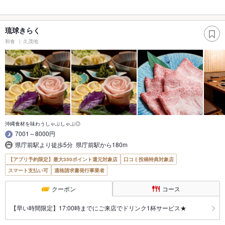
琉球きらく
和食
久茂地
沖縄食材を味わうしゃぶしゃぶ◎
7001～8000円
県庁前駅より徒歩5分 県庁前駅から180m
【アプリ予約限定】最大350ポイント還元対象店
口コミ投稿特典対象店
スマート支払い可
適格請求書発行事業者
クーポン
コース
【早い時間限定】17:00時までにご来店でドリンク1杯サービス★