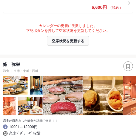
6,600円
（税込）
カレンダーの更新に失敗しました。
下記ボタンを押して空席状況を更新してください。
空席状況を更新する
鮨 弥栄
和食
久米・東町・西町
店主が目利きした鮮魚が堪能できる！！
10001～12000円
久米ｼﾞｸﾞﾗｰﾄﾋﾞﾙ2階