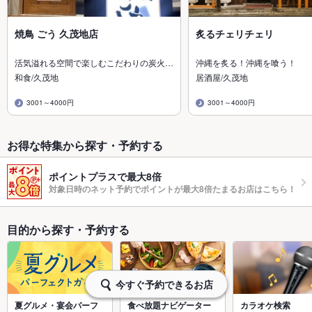
焼鳥 ごう 久茂地店
炙るチェリチェリ
活気溢れる空間で楽しむこだわりの炭火…
沖縄を炙る！沖縄を喰う！
和食/久茂地
居酒屋/久茂地
3001～4000円
3001～4000円
お得な特集から探す・予約する
ポイントプラスで最大8倍
対象日時のネット予約でポイントが最大8倍たまるお店はこちら！
目的から探す・予約する
今すぐ予約できるお店
夏グルメ・宴会パーフ
食べ放題ナビゲーター
カラオケ検索