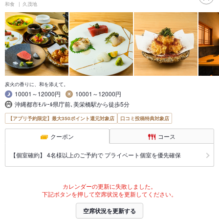
和食
久茂地
炭火の香りに、和を添えて。
10001～12000円
10001～12000円
沖縄都市ﾓﾉﾚｰﾙ県庁前､美栄橋駅から徒歩5分
【アプリ予約限定】最大350ポイント還元対象店
口コミ投稿特典対象店
クーポン
コース
【個室確約】 4名様以上のご予約で プライベート個室を優先確保
カレンダーの更新に失敗しました。
下記ボタンを押して空席状況を更新してください。
空席状況を更新する