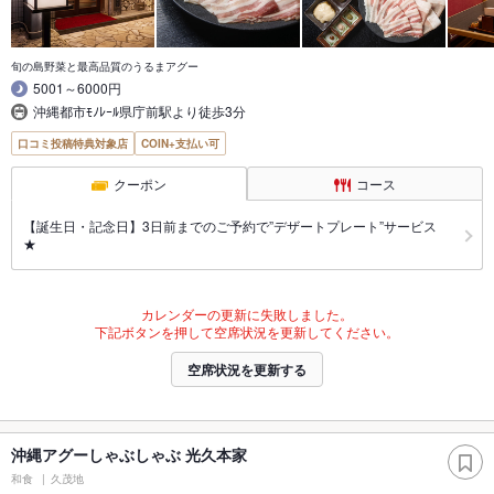
旬の島野菜と最高品質のうるまアグー
5001～6000円
沖縄都市ﾓﾉﾚｰﾙ県庁前駅より徒歩3分
口コミ投稿特典対象店
COIN+支払い可
クーポン
コース
【誕生日・記念日】3日前までのご予約で”デザートプレート”サービス
★
カレンダーの更新に失敗しました。
下記ボタンを押して空席状況を更新してください。
空席状況を更新する
沖縄アグーしゃぶしゃぶ 光久本家
和食
久茂地