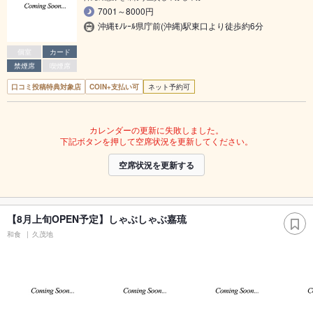
7001～8000円
沖縄ﾓﾉﾚｰﾙ県庁前(沖縄)駅東口より徒歩約6分
個室
カード
禁煙席
喫煙席
口コミ投稿特典対象店
COIN+支払い可
ネット予約可
カレンダーの更新に失敗しました。
下記ボタンを押して空席状況を更新してください。
空席状況を更新する
【8月上旬OPEN予定】しゃぶしゃぶ嘉琉
和食
久茂地