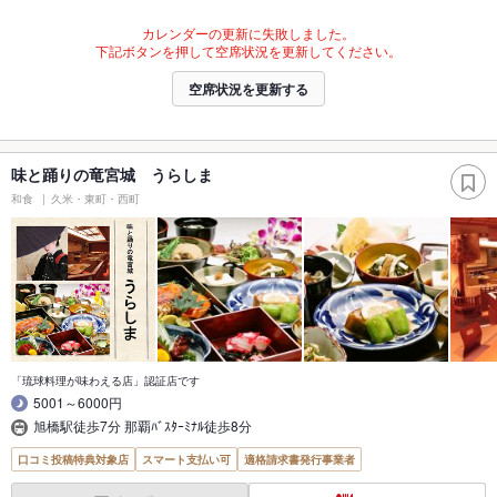
カレンダーの更新に失敗しました。
下記ボタンを押して空席状況を更新してください。
空席状況を更新する
味と踊りの竜宮城 うらしま
和食
久米・東町・西町
「琉球料理が味わえる店」認証店です
5001～6000円
旭橋駅徒歩7分 那覇ﾊﾞｽﾀｰﾐﾅﾙ徒歩8分
口コミ投稿特典対象店
スマート支払い可
適格請求書発行事業者