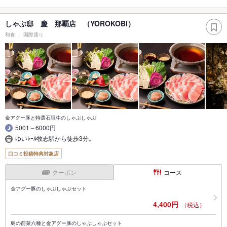
しゃぶ邸 慶 那覇店 （YOROKOBI）
和食
国際通り
金アグー豚と特選石垣牛のしゃぶしゃぶ
5001～6000円
ゆいﾚｰﾙ牧志駅から徒歩3分｡
口コミ投稿特典対象店
クーポン
コース
金アグー豚のしゃぶしゃぶセット
4,400円
（税込）
島の前菜六種と金アグー豚のしゃぶしゃぶセット