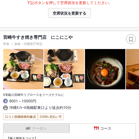
下記ボタンを押して空席状況を更新してください。
空席状況を更新する
宮崎牛すき焼き専門店 にこにこや
和食
泉崎・沖縄県庁周辺
5等級の宮崎牛リブロースをリーズナブルに
9001～10000円
沖縄ﾓﾉﾚｰﾙ旭橋駅東口より徒歩約10分
口コミ投稿特典対象店
COIN+支払い可
クーポン
コース
【極上鋤焼きコース】