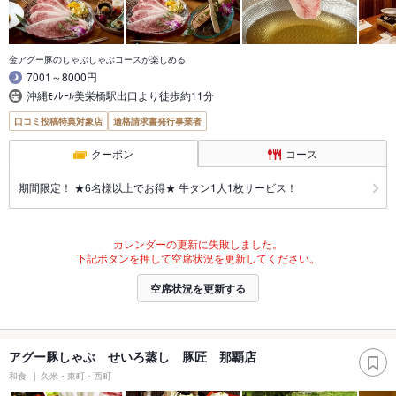
金アグー豚のしゃぶしゃぶコースが楽しめる
7001～8000円
沖縄ﾓﾉﾚｰﾙ美栄橋駅出口より徒歩約11分
口コミ投稿特典対象店
適格請求書発行事業者
クーポン
コース
期間限定！ ★6名様以上でお得★ 牛タン1人1枚サービス！
カレンダーの更新に失敗しました。
下記ボタンを押して空席状況を更新してください。
空席状況を更新する
アグー豚しゃぶ せいろ蒸し 豚匠 那覇店
和食
久米・東町・西町